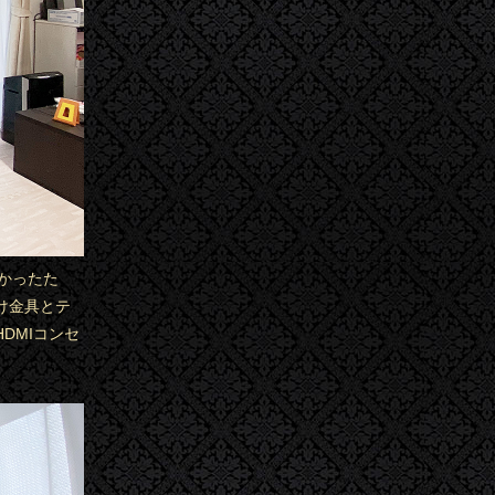
かったた
け金具とテ
DMIコンセ