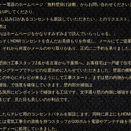
トー電器のホームページ「無料壁掛け診断」からお問い合わせください
をUPしてくださり、
の差し込み口があるコンセントも新設していただきたい」とのリクエスト
者は
れはホームページをかなりすみずみまで読んでいらっしゃる。」
っそくHDMIコンセントを含んだお見積もりを作成し、メールにてご提
。それから何度かメールのやり取りがあり、正式にご予約を承りました
壁掛け工事スタッフ2名が名古屋から千葉県へ。お客様宅は一戸建て住
キングテープでテレビの位置決めに入らせていただきました。壁面の横
m。この中心にテレビが来るようにして工事スタート。まずは壁の内側から
補強」で強度を確保していきます。壁内部分補強は
る箇所にピンポイントで補強する工法です。文字通り壁の内側に補強す
生じず、見た目も美しいのが利点です。
したらテレビ用のコンセントパネルを新設します。同時に床上にもHDM
こは電気工事士の資格を持つスタッフが100ボルト電源やアンテナ線を
ーディーに処理していきました。