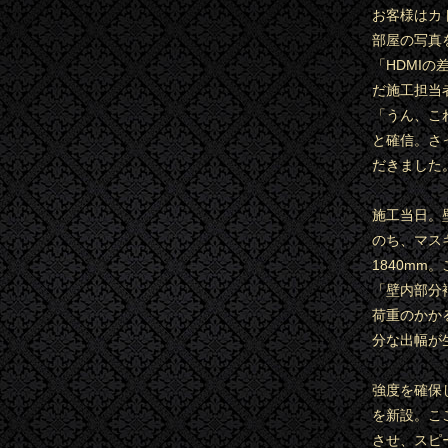
お客様はカ
部屋の写真
「HDMI
だ施工担当
「うん、こ
と確信。さ
だきました
施工当日。
のち、マス
1840m
「壁内部分
荷重のかか
分な出幅が
強度を確保
を新設。こ
させ、スピ