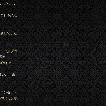
ました。お
。これを読ん
案させていた
。
宅。ご挨拶の
幅は
補強する
るため、余
Iコンセント
手際よく分岐