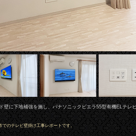
壁に下地補強を施し、パナソニックビエラ55型有機ELテレビ(TH-
市でのテレビ壁掛け工事レポートです。