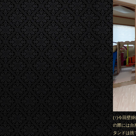
(↑)今回壁
の際には台
タンドは捨