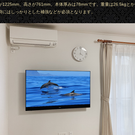
1225mm、高さが761mm。本体厚みは78mmです。重量は26.5kgと
時にはしっかりとした補強などが必須となります。