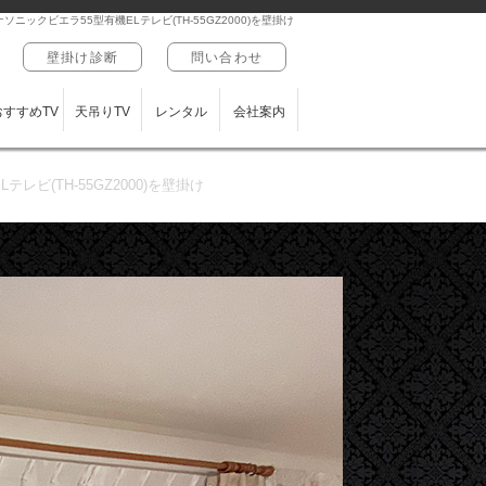
ックビエラ55型有機ELテレビ(TH-55GZ2000)を壁掛け
壁掛け診断
問い合わせ
おすすめTV
天吊りTV
レンタル
会社案内
(TH-55GZ2000)を壁掛け