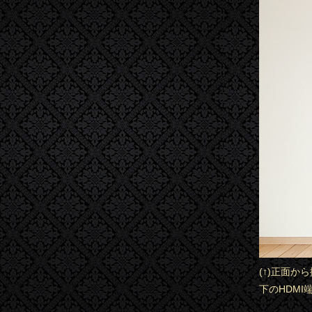
(↑)正面
下のHDM