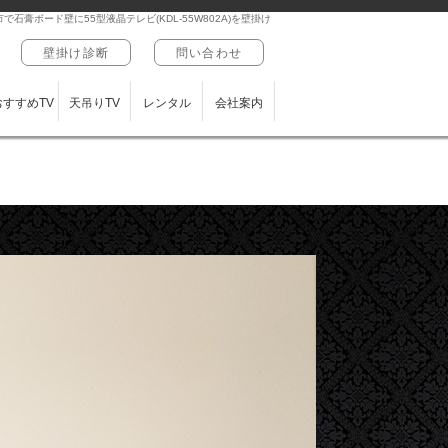
で石膏ボード壁に55型液晶テレビ(KDL-55W802A)を壁掛け
壁掛け診断
問い合わせ
おすすめTV
天吊りTV
レンタル
会社案内