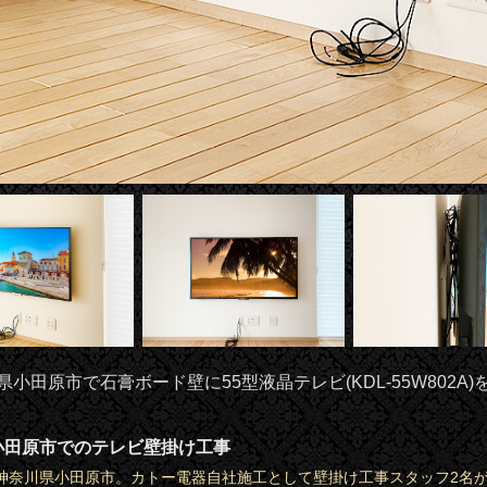
県小田原市で石膏ボード壁に55型液晶テレビ(KDL-55W802A)
小田原市でのテレビ壁掛け工事
神奈川県小田原市。カトー電器自社施工として壁掛け工事スタッフ2名