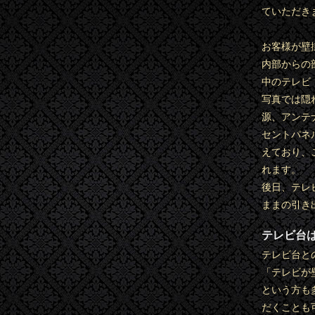
ていただき
お客様が壁
内部からの
中のテレビ 
写真では隠
源、アンテ
セントパネ
えており、
れます。
後日、テレ
ままの引き
テレビ台
テレビ台と
「テレビが
という方も
だくことも