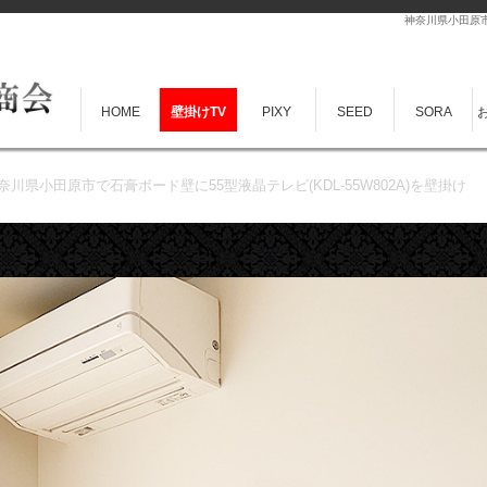
神奈川県小田原市
HOME
壁掛けTV
PIXY
SEED
SORA
奈川県小田原市で石膏ボード壁に55型液晶テレビ(KDL-55W802A)を壁掛け