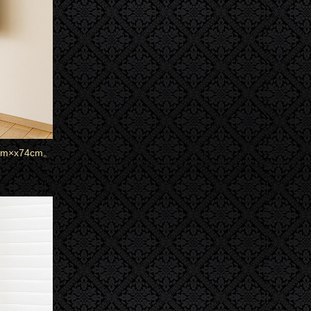
×x74cm。