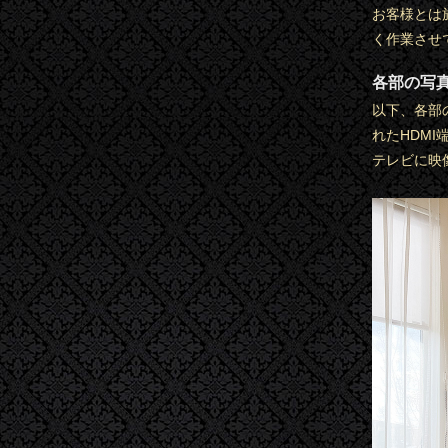
お客様とは
く作業させ
各部の写
以下、各部
れたHDM
テレビに映