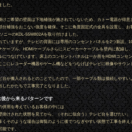
ました。
掛けご希望の壁面は下地補強が施されていないため、カトー電器が得意
部分補強をおこない強度を確保。そこに角度固定式の金具を設置し、お
ソニーのKDL-55W802Aを取り付けました。
れていますが、テレビの背面には専用のコンセントパネルを2つ新設。1
ナケーブル、HDMIケーブルさらにスピーカーケーブルを壁内に配線し
ルにつなげています。床上のコンセントパネルは一か所をHDMIコンセ
ここにレコーダー機器やゲーム機などをつなげばテレビに映像やサウン
ビ台が搬入されるとのことでしたので、一部ケーブル類は接続しやすい
出したかたちで工事完了となりました。
は後から来るパターンです
の併用を考えているお客様の中には
壁掛けされた状態を見てから、（それに似合う）テレビ台を選びたい」
多くそのような場合は御覧のように後でつなぎやすい状態で工事を終え
可能です。