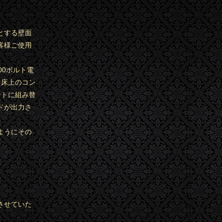
とする壁面
客様ご使用
00ボルト電
、床上のコン
ントに組み替
ドが出力さ
ようにその
させていた