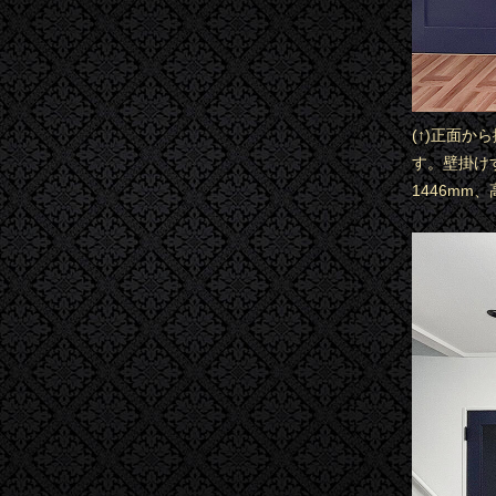
(↑)正面か
す。壁掛け
1446mm