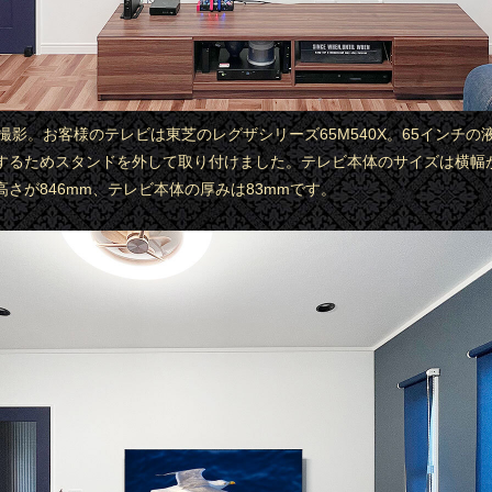
ら撮影。お客様のテレビは東芝のレグザシリーズ65M540X。65インチの
するためスタンドを外して取り付けました。テレビ本体のサイズは横幅
、高さが846mm、テレビ本体の厚みは83mmです。