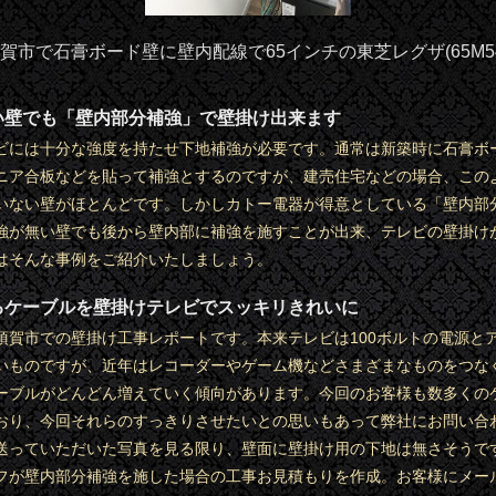
賀市で石膏ボード壁に壁内配線で65インチの東芝レグザ(65M54
い壁でも「壁内部分補強」で壁掛け出来ます
ビには十分な強度を持たせ下地補強が必要です。通常は新築時に石膏ボ
ニア合板などを貼って補強とするのですが、建売住宅などの場合、この
いない壁がほとんどです。しかしカトー電器が得意としている「壁内部
強が無い壁でも後から壁内部に補強を施すことが出来、テレビの壁掛け
はそんな事例をご紹介いたしましょう。
るケーブルを壁掛けテレビでスッキリきれいに
須賀市での壁掛け工事レポートです。本来テレビは100ボルトの電源と
いものですが、近年はレコーダーやゲーム機などさまざまなものをつな
ーブルがどんどん増えていく傾向があります。今回のお客様も数多くの
おり、今回それらのすっきりさせたいとの思いもあって弊社にお問い合
送っていただいた写真を見る限り、壁面に壁掛け用の下地は無さそうで
フが壁内部分補強を施した場合の工事お見積もりを作成。お客様にメー