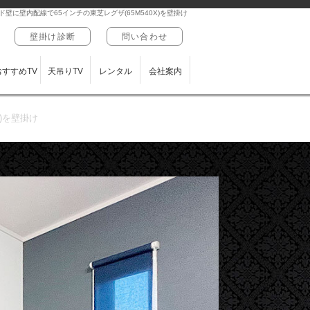
壁に壁内配線で65インチの東芝レグザ(65M540X)を壁掛け
壁掛け診断
問い合わせ
おすすめTV
天吊りTV
レンタル
会社案内
)を壁掛け