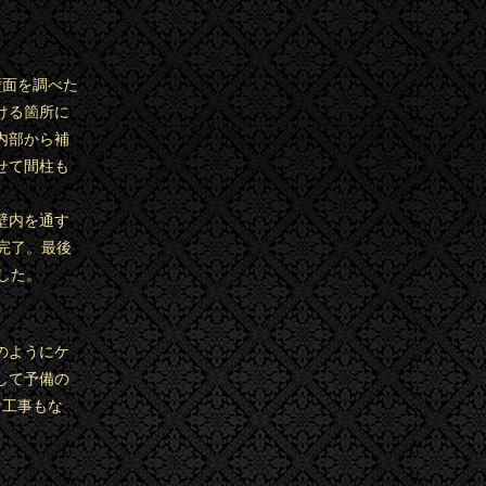
壁面を調べた
ける箇所に
内部から補
せて間柱も
壁内を通す
完了。最後
した。
のようにケ
して予備の
な工事もな