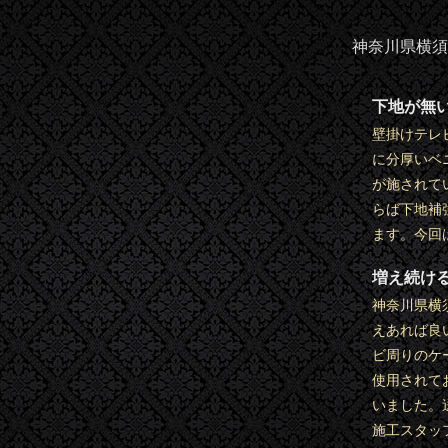
神奈川県横須
下地が無
壁掛けテレ
に分厚いベ
が施されて
らば下地補
ます。今回
増え続け
神奈川県横
えあれば良
ビ周りのケ
使用されて
いました。
施工スタッ