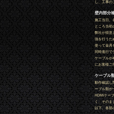
し、工事の
壁内部分
施工当日、
ところ当初
弊社が得意
強を行うた
使って金具
同時進行で
ケーブルが
にお客様ご
ケーブル
動作確認し
ーブル類が
HDMIケ
く、そのま
以下、各部