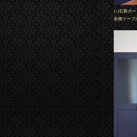
(↑)石膏
各種ケーブ