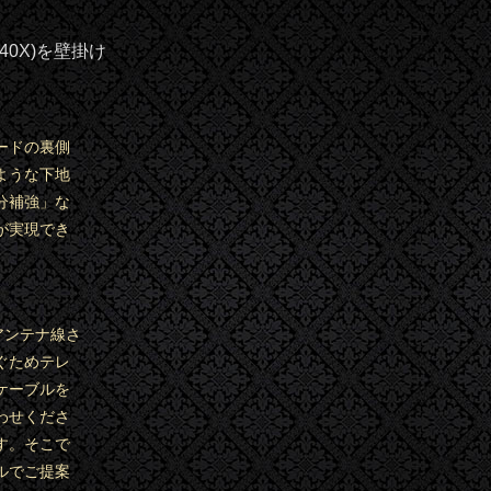
0X)を壁掛け
ードの裏側
ような下地
分補強」な
が実現でき
アンテナ線さ
ぐためテレ
ケーブルを
わせくださ
す。そこで
ルでご提案