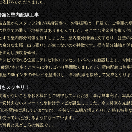
ご依頼をいただきました。
補強と壁内配線工事
名古屋からスタッフ2名が横須賀市へ。お客様宅は一戸建て。ご希望の
の見立ての通り下地補強はありませんでした。そこで台座金具を取り付
とする壁内部分補強を施工しました。壁内部分補強は文字通り、は壁の
め余分な出幅（出っ張り）が生じないのが特徴です。壁内部分補強と併
を固定し強度を確保。
テレビで隠れる位置にテレビ用のコンセントパネルも新設します。今回
4種類7本と多くこちらは少しばかり手間取りましたが、壁内配線は無事
用意の65インチのテレビを壁掛けし、各種配線を接続して完成となりま
類もスッキリ！
問題がないことをお客様にもご納得していただき工事は無事完了。写真
一切見えないスマートな壁掛けテレビが誕生しました。今回将来を見越
ーブルを壁内に通していますので、今後ゲーム機が増えたりした時も特別
ま使っていただけるようになっています。
の写真と見どころの解説です。