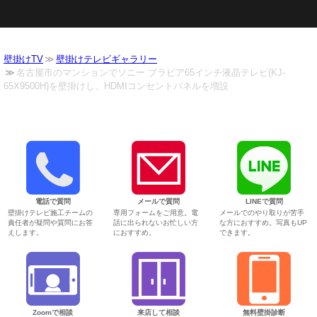
壁掛けTV
壁掛けテレビギャラリー
名古屋市のマンションでソニー ブラビア65インチ液晶テレビ(KJ-
65X9500H)を壁掛けし、HDMIコンセントパネルを増設
電話で質問
メールで質問
LINEで質問
壁掛けテレビ施工チームの
専用フォームをご用意。電
メールでのやり取りが苦手
責任者が疑問や質問にお答
話に出られないお忙しい方
な方におすすめ。写真もUP
えします。
におすすめ。
できます。
Zoomで相談
来店して相談
無料壁掛診断