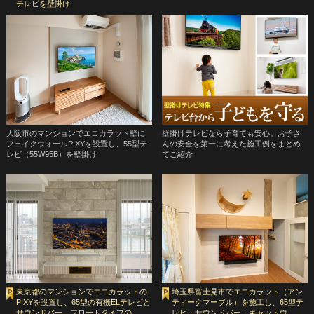
テレビを壁掛け
大阪市のマンションでエコカラット壁に
壁掛けテレビなら子育ても安心。お子さ
フェイクウォールPIXYを設置し、55型テ
んの安全を第一に考えた施工例をまとめ
レビ（55W95B）を壁掛け
てご紹介
東京都のマンションでエコカラットの
埼玉県富士見市でエコカラット（アン
PIXYを設置し、65型の有機ELテレビと
ティークマーブル）を施工し、65型テ
サウンドバー、フロートタイプの…
レビ・サウンドバー・キャットウ…