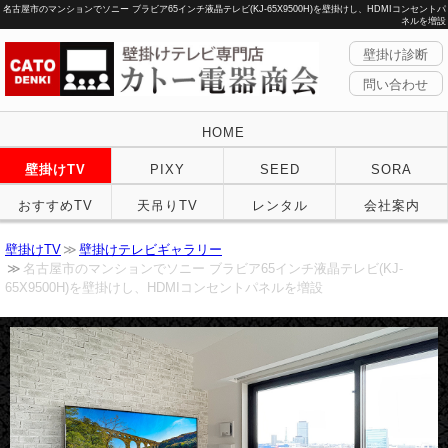
名古屋市のマンションでソニー ブラビア65インチ液晶テレビ(KJ-65X9500H)を壁掛けし、HDMIコンセントパ
ネルを増設
壁掛け診断
問い合わせ
HOME
壁掛けTV
PIXY
SEED
SORA
おすすめTV
天吊りTV
レンタル
会社案内
壁掛けTV
壁掛けテレビギャラリー
名古屋市のマンションでソニー ブラビア65インチ液晶テレビ(KJ-
65X9500H)を壁掛けし、HDMIコンセントパネルを増設