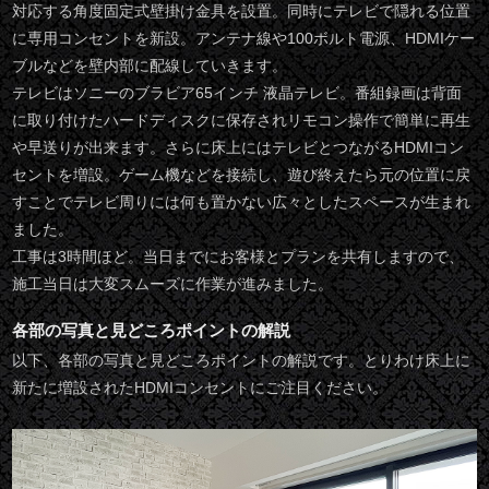
対応する角度固定式壁掛け金具を設置。同時にテレビで隠れる位置
に専用コンセントを新設。アンテナ線や100ボルト電源、HDMIケー
ブルなどを壁内部に配線していきます。
テレビはソニーのブラビア65インチ 液晶テレビ。番組録画は背面
に取り付けたハードディスクに保存されリモコン操作で簡単に再生
や早送りが出来ます。さらに床上にはテレビとつながるHDMIコン
セントを増設。ゲーム機などを接続し、遊び終えたら元の位置に戻
すことでテレビ周りには何も置かない広々としたスペースが生まれ
ました。
工事は3時間ほど。当日までにお客様とプランを共有しますので、
施工当日は大変スムーズに作業が進みました。
各部の写真と見どころポイントの解説
以下、各部の写真と見どころポイントの解説です。とりわけ床上に
新たに増設されたHDMIコンセントにご注目ください。