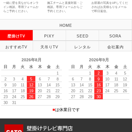
一緒に壁を見ながらオンラ
施工チームと直接対面・ご
お部屋の写真をUPしてくだ
イン相談。専用フォームか
相談。専用フォームからご
さればお見積もりをメール
らご予約ください。
予約ください。
で即日返信。
HOME
壁掛けTV
PIXY
SEED
SORA
おすすめTV
天吊りTV
レンタル
会社案内
2026年8月
2026年9月
日
月
火
水
木
金
土
日
月
火
水
木
金
土
1
1
2
3
4
5
2
3
4
5
6
7
8
6
7
8
9
10
11
12
9
10
11
12
13
14
15
13
14
15
16
17
18
19
16
17
18
19
20
21
22
20
21
22
23
24
25
26
23
24
25
26
27
28
29
27
28
29
30
30
31
■
は休業日です