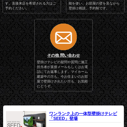
す。直接来店を希望される方はご
能を使い、お部屋の壁を見ながら
予約ください。
壁掛け相談。予約制です。
その他 問い合わせ
壁掛けテレビの疑問や質問に施工
担当者が直接メールもしくはお電
話にてお返事します。マイホーム
建築中の方も、今お住まいのお部
屋で壁掛けされたい方も、お気軽
にどうぞ。
ワンランク上の一体型壁掛けテレビ
「SEED」登場