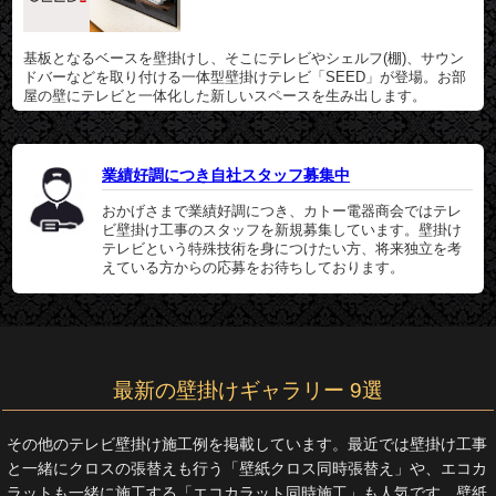
基板となるベースを壁掛けし、そこにテレビやシェルフ(棚)、サウン
ドバーなどを取り付ける一体型壁掛けテレビ「SEED」が登場。お部
屋の壁にテレビと一体化した新しいスペースを生み出します。
業績好調につき自社スタッフ募集中
おかげさまで業績好調につき、カトー電器商会ではテレ
ビ壁掛け工事のスタッフを新規募集しています。壁掛け
テレビという特殊技術を身につけたい方、将来独立を考
えている方からの応募をお待ちしております。
最新の壁掛けギャラリー 9選
その他のテレビ壁掛け施工例を掲載しています。最近では壁掛け工事
と一緒にクロスの張替えも行う「壁紙クロス同時張替え」や、エコカ
ラットも一緒に施工する「エコカラット同時施工」も人気です。壁紙