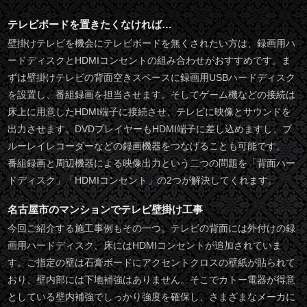
テレビボードを置きたくなければ…
壁掛けテレビを機会にテレビボードを無くされたい方は、録画用ハ
ードディスクとHDMIコンセントの組み合わせがおすすめです。ま
ずは壁掛けテレビの背面空きスペースに録画用USBハードディスク
を設置し、番組録画を担当させます。そしてゲーム機などの接続は
床上に用意したHDMI端子に接続させ、テレビに映像とサウンドを
出力させます。DVDプレイヤーもHDMI端子に差し込めますし、ブ
ルーレイレコーダーなどの録画機器をつなげることも可能です。
番組録画と周辺機器による映像出力という二つの問題を「背面ハー
ドディスク」「HDMIコンセント」の2つが解決してくれます。
名古屋市のマンションでテレビ壁掛け工事
今回ご紹介する施工事例もその一つ。テレビの背面には外付けの録
画用ハードディスク、床にはHDMIコンセントが追加されていま
す。ご指定の壁は石膏ボードにアクセントクロスの壁紙が貼られて
おり、壁内部には下地補強はありません。そこでカトー電器が得意
としている壁内補強でしっかり強度を確保し、さまざまなメーカに