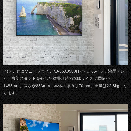
(↑)テレビはソニーブラビアKJ-65X9500Hです。65インチ液晶テレ
ビ。脚部スタンドを外した壁掛け時の本体サイズは横幅が
1488mm、高さが833mm、本体の厚みは70mm。重量は22.3kgにな
ります。