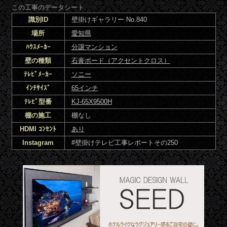
この工事のデータシート
識別ID
壁掛けギャラリー No.840
場所
愛知県
ﾊｳｽﾒｰｶｰ
分譲マンション
壁の種類
石膏ボード（アクセントクロス）
ﾃﾚﾋﾞﾒｰｶｰ
ソニー
ｲﾝﾁｻｲｽﾞ
65インチ
ﾃﾚﾋﾞ型番
KJ-65X9500H
棚の施工
棚なし
HDMI ｺﾝｾﾝﾄ
あり
Instagram
#壁掛けテレビ工事レポートその250