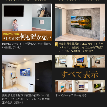
HDMIコンセント＋小型HDDで何も置かな
神奈川県小田原市でエコカラット「サ
い壁掛けテレビ
ンティエ」を貼り、その上から77型テ
レビ「KJ-77XR80」を壁掛け
愛知県北名古屋市で寝室の石膏ボード壁
すべてのギャラリーを見る
にハイセンスの49インチテレビを角度固
定式金具で壁掛け