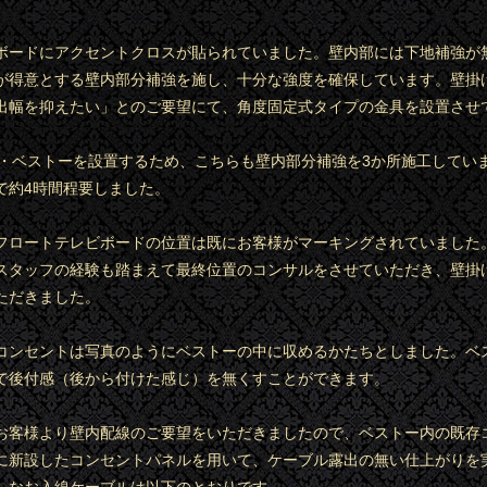
ボードにアクセントクロスが貼られていました。壁内部には下地補強が
が得意とする壁内部分補強を施し、十分な強度を確保しています。壁掛
出幅を抑えたい」とのご要望にて、角度固定式タイプの金具を設置させ
EA・ベストーを設置するため、こちらも壁内部分補強を3か所施工してい
で約4時間程要しました。
フロートテレビボードの位置は既にお客様がマーキングされていました
スタッフの経験も踏まえて最終位置のコンサルをさせていただき、壁掛
ただきました。
コンセントは写真のようにベストーの中に収めるかたちとしました。ベ
で後付感（後から付けた感じ）を無くすことができます。
お客様より壁内配線のご要望をいただきましたので、ベストー内の既存
に新設したコンセントパネルを用いて、ケーブル露出の無い仕上がりを