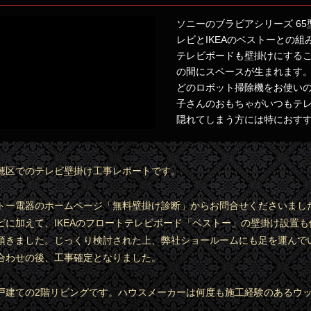
ソニーのブラビアシリーズ 65
レビとIKEAのベストーとの組
テレビボードも壁掛けにする
の間にスペースが生まれます
どのロボット掃除機をお使い
子さんのおもちゃがいつもテ
隠れてしまう方には特におす
穂区でのテレビ壁掛け工事レポートです。
トー電器のホームページ「無料壁掛け診断」からお問合せくださいまし
ビに加えて、IKEAのフロートテレビボード「ベストー」の壁掛け設置も
頂きました。じっくり検討された上、弊社ショールームにも足を運んで
合わせの後、工事確定となりました。
戸建ての2階リビングです。ハウスメーカーは何度も施工経験のあるウ