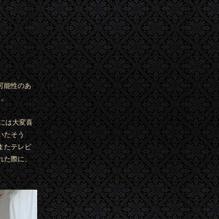
可能性のあ
う。
には大変喜
いたそう
またテレビ
れた際に、