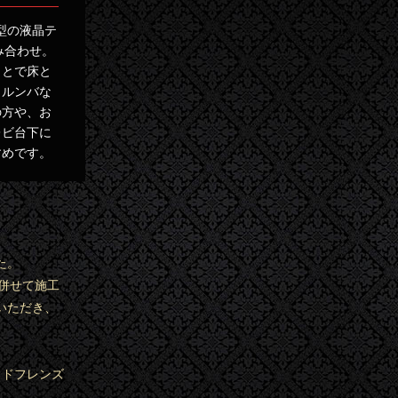
型の液晶テ
み合わせ。
ことで床と
。ルンバな
の方や、お
レビ台下に
すめです。
た。
併せて施工
いただき、
ッドフレンズ