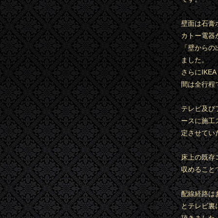
壁面は石膏
カトー電器
「壁からの
ました。
さらにIK
間は全行程
テレビ及び
ースに施工
定させてい
床上の既存
収めること
配線経路は
とテレビ裏