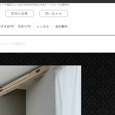
チ液晶テレビ(KJ-65X9500H)とIKEA・ベストーを壁掛け
壁掛け診断
問い合わせ
おすすめTV
天吊りTV
レンタル
会社案内
A・ベストーを壁掛け