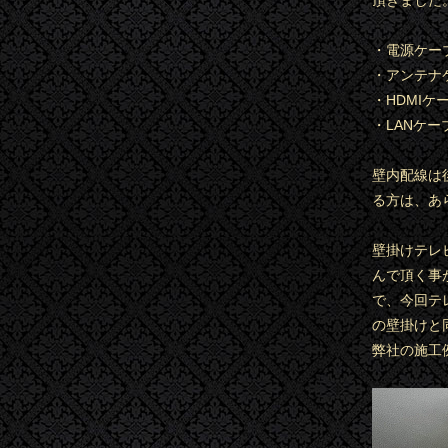
頂きました
・電源ケーブ
・アンテナケ
・HDMIケ
・LANケー
壁内配線は
る方は、あ
壁掛けテレ
んで頂く事
で、今回テ
の壁掛けと
弊社の施工