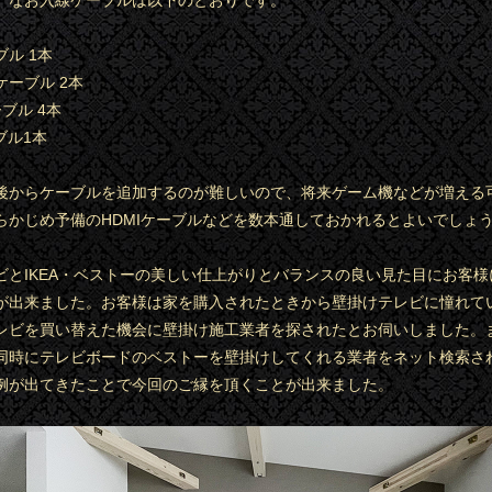
。なお入線ケーブルは以下のとおりです。
ル 1本
ーブル 2本
ーブル 4本
ブル1本
後からケーブルを追加するのが難しいので、将来ゲーム機などが増える
らかじめ予備のHDMIケーブルなどを数本通しておかれるとよいでしょ
ビとIKEA・ベストーの美しい仕上がりとバランスの良い見た目にお客様
が出来ました。お客様は家を購入されたときから壁掛けテレビに憧れて
レビを買い替えた機会に壁掛け施工業者を探されたとお伺いしました。
同時にテレビボードのベストーを壁掛けしてくれる業者をネット検索さ
例が出てきたことで今回のご縁を頂くことが出来ました。