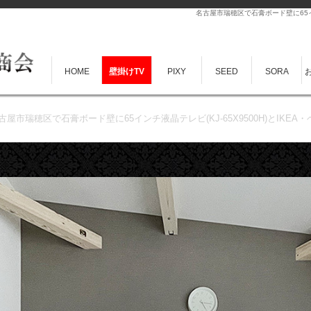
名古屋市瑞穂区で石膏ボード壁に65イン
HOME
壁掛けTV
PIXY
SEED
SORA
古屋市瑞穂区で石膏ボード壁に65インチ液晶テレビ(KJ-65X9500H)とIKE