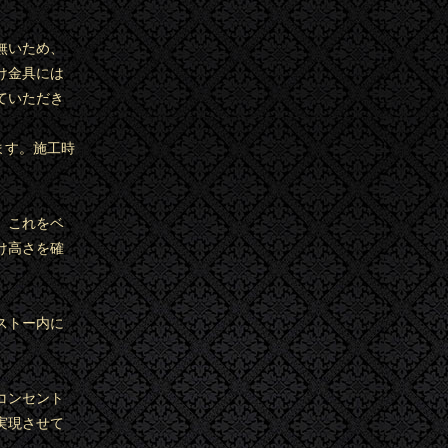
無いため、
け金具には
ていただき
ます。施工時
。これをベ
け高さを確
ストー内に
コンセント
実現させて