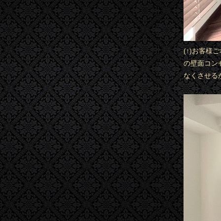
(↑)お客
の壁面コン
なくさせる