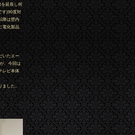
線を延長し何
す)90度対
以降は壁内
に電化製品
だいたエー
すが、今回は
テレビ本体
りました。