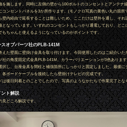
強を施します。同時に左側の壁から100ボルトのコンセントとアンテナ
にコンセントパネルを3か所作ります。(モノクロ写真の黄色い丸の箇所で
ら壁内経由で延長することは難しいため、ここだけは壁外を通し、それ
線となっています。いずれのコンセントもしっかり通電しており、どこ
でもちゃんと使えるようになっているのがポイントです。
スオブパーツ社のPLB-141M
終えた壁面に壁掛け金具を取り付けます。今回使用したのはご紹介いた
ツ社の角度固定式金具PLB-141M。カラーバリエーションが3色ありま
選択し、台座金具を間柱と補強箇所にしっかりと固定しました。最後に
、各ボードケーブルを接続したら壁掛けテレビの完成です。
ドは後日到着とのことでしたので、写真のようなかたちで作業完了とな
イント解説
の見どころ解説です。