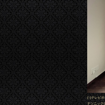
(↑)テレ
ナソニックの