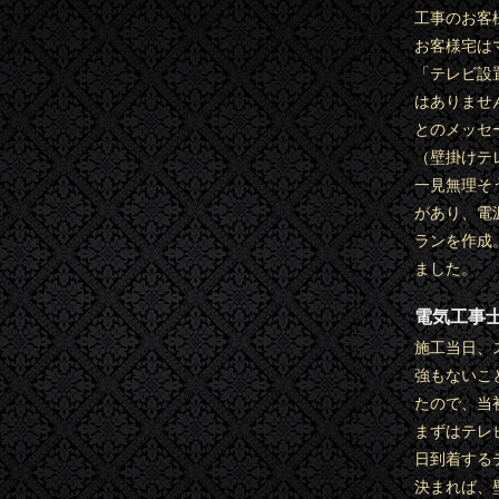
工事のお客
お客様宅は
「テレビ設
はありませ
とのメッセ
（壁掛けテ
一見無理そ
があり、電
ランを作成
ました。
電気工事
施工当日、
強もないこ
たので、当
まずはテレ
日到着する
決まれば、