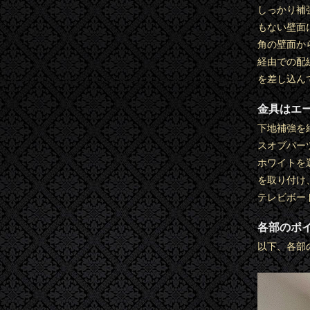
しっかり補
もない壁面
角の壁面か
経由での配
を差し込ん
金具はエー
下地補強を
スオブパー
ホワイトを
を取り付け
テレビボー
各部のポ
以下、各部