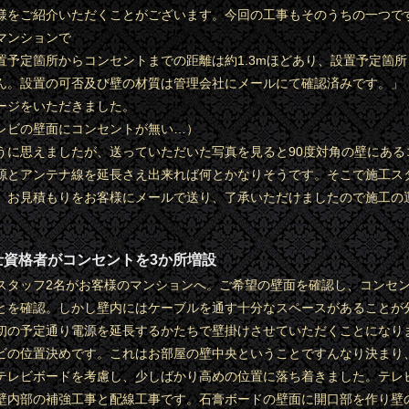
様をご紹介いただくことがございます。今回の工事もそのうちの一つで
マンションで
置予定箇所からコンセントまでの距離は約1.3mほどあり、設置予定箇
ん。設置の可否及び壁の材質は管理会社にメールにて確認済みです。」
ージをいただきました。
レビの壁面にコンセントが無い…）
うに思えましたが、送っていただいた写真を見ると90度対角の壁にある
源とアンテナ線を延長さえ出来れば何とかなりそうです。そこで施工ス
。お見積もりをお客様にメールで送り、了承いただけましたので施工の
士資格者がコンセントを3か所増設
スタッフ2名がお客様のマンションへ。ご希望の壁面を確認し、コンセ
とを確認。しかし壁内にはケーブルを通す十分なスペースがあることが
初の予定通り電源を延長するかたちで壁掛けさせていただくことになり
ビの位置決めです。これはお部屋の壁中央ということですんなり決まり
テレビボードを考慮し、少しばかり高めの位置に落ち着きました。テレ
壁内部の補強工事と配線工事です。石膏ボードの壁面に開口部を作り壁