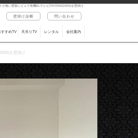
無い壁面にビエラ有機ELテレビ(TH-55HZ2000)を壁掛け
壁掛け診断
問い合わせ
おすすめTV
天吊りTV
レンタル
会社案内
000)を壁掛け