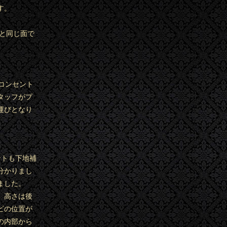
す。
所と同じ面で
コンセント
タッフがプ
運びとなり
ントも下地補
分かりまし
ました。
、高さは後
ビの位置が
の内部から