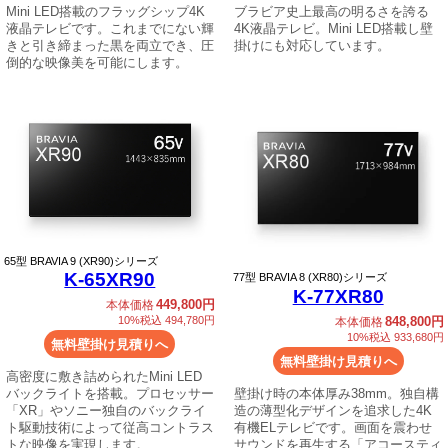
Mini LED搭載のフラッグシップ4K
ブラビア史上最高の明るさを誇る
液晶テレビです。これまでにない輝
4K液晶テレビ。Mini LED搭載し壁
きと引き締まった黒を両立でき、圧
掛けにも対応しています。
倒的な映像美を可能にします。
65
型 BRAVIA 9 (XR90)シリーズ
K-65XR90
77
型 BRAVIA 8 (XR80)シリーズ
K-77XR80
449,800円
本体価格
848,800円
10%税込 494,780円
本体価格
10%税込 933,680円
無料壁掛け見積りへ
無料壁掛け見積りへ
高密度に敷き詰められたMini LED
壁掛け時の本体厚み38mm。独自構
バックライトを搭載。プロセッサー
造の薄型化デザインを追求した4K
「XR」やソニー独自のバックライ
有機ELテレビです。画面を震わせ
ト駆動技術によって従高コントラス
サウンドを再生する「アコースティ
トな映像を実現します。