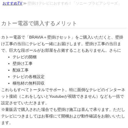
おすすめTV
壁掛けテレビにおすすめ！「ソニー ブラビアシリーズ」
カトー電器で購入するメリット
カトー電器で「BRAVIA＋壁掛けセット」をご購入いただくと、壁掛
け工事の当日にテレビも一緒にお届けします。壁掛け工事の当日ま
で、巨大な段ボールがお部屋を占拠することもありません。さらに
テレビの開梱
壁掛け工事
配線工事
テレビの各種設定
梱包材の無料回収
これらもすべてトータルでサポート。特に面倒なテレビのインターネ
ット接続（これをしないとYoutubeが視聴できません）なども一括で
設定させていただきます。
※量販店で購入された場合でも壁掛け施工は喜んで承ります。ただし
テレビにつきましてはお客様にて開梱および動作確認をお願いいたし
ます。