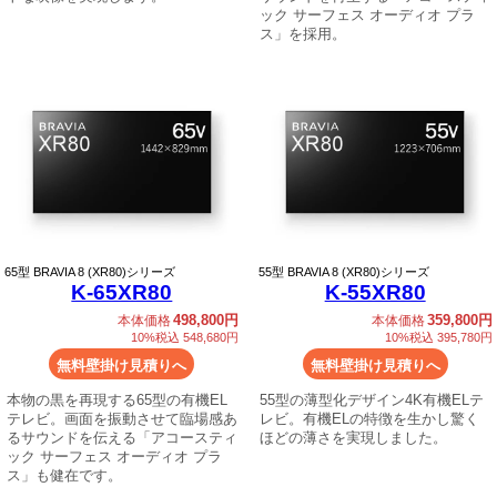
ック サーフェス オーディオ プラ
ス」を採用。
65
型 BRAVIA 8 (XR80)シリーズ
55
型 BRAVIA 8 (XR80)シリーズ
K-65XR80
K-55XR80
498,800円
359,800円
本体価格
本体価格
10%税込 548,680円
10%税込 395,780円
無料壁掛け見積りへ
無料壁掛け見積りへ
本物の黒を再現する65型の有機EL
55型の薄型化デザイン4K有機ELテ
テレビ。画面を振動させて臨場感あ
レビ。有機ELの特徴を生かし驚く
るサウンドを伝える「アコースティ
ほどの薄さを実現しました。
ック サーフェス オーディオ プラ
ス」も健在です。