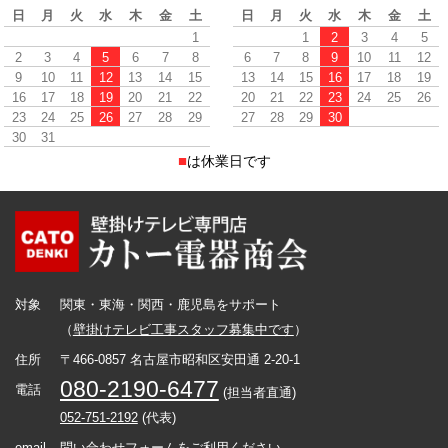
日
月
火
水
木
金
土
日
月
火
水
木
金
土
1
1
2
3
4
5
2
3
4
5
6
7
8
6
7
8
9
10
11
12
9
10
11
12
13
14
15
13
14
15
16
17
18
19
16
17
18
19
20
21
22
20
21
22
23
24
25
26
23
24
25
26
27
28
29
27
28
29
30
30
31
■
は休業日です
対象
関東・東海・関西・鹿児島をサポート
（
壁掛けテレビ工事スタッフ募集中です
）
住所
〒466-0857 名古屋市昭和区安田通 2-20-1
080-2190-6477
電話
(担当者直通)
052-751-2192
(代表)
email
問い合わせフォームをご利用ください