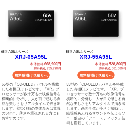
65
型 A95Lシリーズ
55
型 A95Lシリーズ
XRJ-65A95L
XRJ-55A95L
668,900円
528,800円
本体価格
本体価格
10%税込 735,790円
10%税込 581,680円
無料壁掛け見積りへ
無料壁掛け見積りへ
65型の「QD-OLED」パネルを搭載
55型の「QD-OLED」パネルを搭載
した有機ELテレビです。「XR」プ
した有機ELテレビです。「XR」プ
ロセッサーが数十万もの映像信号を
ロセッサーが数十万もの映像信号を
横断的に分析し、人が目で感じる自
横断的に分析し、人が目で感じる自
然な美しさをリアルタイムで描き出
然な美しさをリアルタイムで描き出
します。壁掛け時の本体厚みは驚異
します。画面全体が小さく振動し、
の34mm。薄さを重視される方にも
臨場感あふれるサウンドを伝えるソ
おすすめです。
ニー独自の「アコースティック」技
術も搭載しています。