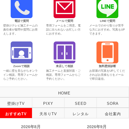
電話で質問
メールで質問
LINEで質問
壁掛けテレビ施工チームの
専用フォームをご用意。電
メールでのやり取りが苦手
責任者が疑問や質問にお答
話に出られないお忙しい方
な方におすすめ。写真もUP
えします。
におすすめ。
できます。
Zoomで相談
来店して相談
無料壁掛診断
一緒に壁を見ながらオンラ
施工チームと直接対面・ご
お部屋の写真をUPしてくだ
イン相談。専用フォームか
相談。専用フォームからご
さればお見積もりをメール
らご予約ください。
予約ください。
で即日返信。
HOME
壁掛けTV
PIXY
SEED
SORA
おすすめTV
天吊りTV
レンタル
会社案内
2026年8月
2026年9月