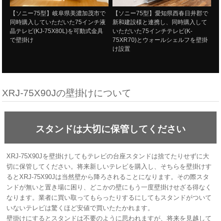
【ソニー75型】岐阜県美濃加茂市で
【ソニー75型】愛知県西春日井郡で
同時購入していただいた75インチ液
新和建設様と連携し、同時購入して
晶テレビ(KJ-75X80L)を可動式金具
いただいた75インチテレビ(K-
で壁掛け
75XR70)とウォールシェルフを壁掛
け設置
XRJ-75X90Jの壁掛けについて
スタンドは大切に保管してください
XRJ-75X90Jを壁掛けしてもテレビの台座スタンドは捨てたりせずに大
切に保管してください。将来新しいテレビを購入し、そちらを壁掛けす
るとXRJ-75X90Jは当然壁から降ろされることになります。その際スタ
ンドが無いと置き場に困り、どこかの壁にもう一度壁掛けせざる得なく
なります。業者に買い取ってもらったりするにしてもスタンドがついて
いないテレビは驚くほど安値で買いたたかれます。
壁掛けにするとスタンドは不要のように思われますが、将来を見越して