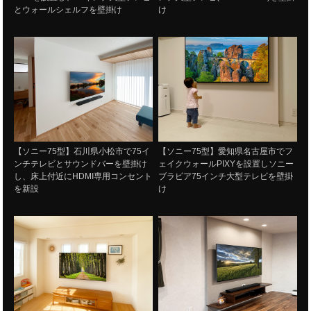
とウォールシェルフを壁掛け
け
【ソニー75型】石川県小松市で75イ
【ソニー75型】愛知県名古屋市でフ
ンチテレビとサウンドバーを壁掛け
ェイクウォールPIXYを設置しソニー
し、床上付近にHDMI専用コンセント
ブラビア75インチ大型テレビを壁掛
を新設
け