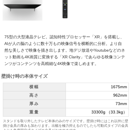
75型の大型液晶テレビ。認知特性プロセッサー「XR」を搭載し、
AIが人の脳のように数十万もの映像信号を横断的に分析。より自
然な美しさで映像を描き出します。地デジ放送やYoutubeなどのネ
ット動画も4K画質に変換する「XR Clarity」であらゆる映像コンテ
ンツがコンテンツを高精細な4K映像で楽しめます。
壁掛け時の本体サイズ
横幅
1675mm
高さ
962mm
厚み
73mm
重量
33300g （33.3kg）
スタンドを取り外したテレビ本体のみのサイズです。壁掛け時にはこれ以外に壁
掛け金具の厚みも加わります。出幅を極力抑えるのでしたら可動式タイプの金具