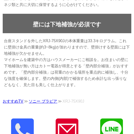
ネジ類と共に大切に保管するように心がけてください。
壁には下地補強が必須です
台座スタンドを外したXRJ-75X90Jの本体重量は33.3キログラム。これ
に壁掛け金具の重量(約3~8kg)が加わりますので、壁掛けする壁面には下
地補強が欠かせません。
マイホームを建築中の方はハウスメーカーにご相談を。お住まいの壁に
下地補強が無い方はカトー電器が得意とする「壁内部分補強」がおすす
めです。「壁内部分補強」は荷重のかかる場所を重点的に補強し、十分
な強度を確保します。壁の内側(内部)で補強するため余計な出っ張りな
どもなく、見た目も美しく仕上がります。
おすすめTV
ソニー ブラビア
XRJ-75X90J