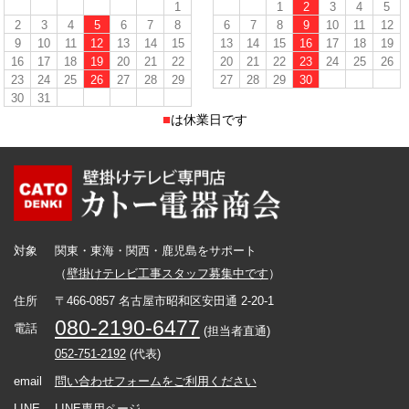
1
1
2
3
4
5
2
3
4
5
6
7
8
6
7
8
9
10
11
12
9
10
11
12
13
14
15
13
14
15
16
17
18
19
16
17
18
19
20
21
22
20
21
22
23
24
25
26
23
24
25
26
27
28
29
27
28
29
30
30
31
■
は休業日です
対象
関東・東海・関西・鹿児島をサポート
（
壁掛けテレビ工事スタッフ募集中です
）
住所
〒466-0857 名古屋市昭和区安田通 2-20-1
080-2190-6477
電話
(担当者直通)
052-751-2192
(代表)
email
問い合わせフォームをご利用ください
LINE
LINE専用ページ