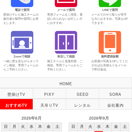
電話で質問
メールで質問
LINEで質問
壁掛けテレビ施工チームの
専用フォームをご用意。電
メールでのやり取りが苦手
責任者が疑問や質問にお答
話に出られないお忙しい方
な方におすすめ。写真もUP
えします。
におすすめ。
できます。
Zoomで相談
来店して相談
無料壁掛診断
一緒に壁を見ながらオンラ
施工チームと直接対面・ご
お部屋の写真をUPしてくだ
イン相談。専用フォームか
相談。専用フォームからご
さればお見積もりをメール
らご予約ください。
予約ください。
で即日返信。
HOME
壁掛けTV
PIXY
SEED
SORA
おすすめTV
天吊りTV
レンタル
会社案内
2026年8月
2026年9月
日
月
火
水
木
金
土
日
月
火
水
木
金
土