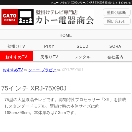
ソニー ブラビア X90Jシリーズ XRJ-75X90J 壁掛けおすすめテレビ
壁掛け診断
問い合わせ
HOME
壁掛けTV
PIXY
SEED
SORA
おすすめTV
天吊りTV
レンタル
会社案内
おすすめTV
ソニー ブラビア
XRJ-75X90J
75インチ XRJ-75X90J
75型の大型液晶テレビです。認知特性プロセッサー「XR」を搭載
しスタンダードモデル。壁掛け時の本体サイズは約
168cm×96cm。本体厚みは7.3cmです。