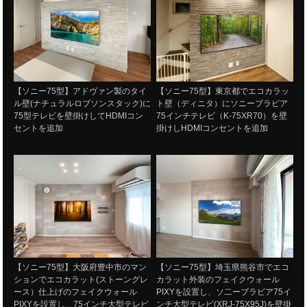
【ソニー75型】アドヴァン製のタイ
【ソニー75型】東京都でエコカラッ
ル壁(ナチュラルロブソンスタック)に
ト壁（ディニタ）にソニーブラビア
75型テレビを壁掛けしてHDMIコン
75インチテレビ（K-75XR70）を壁
セントを追加
掛けしHDMIコンセントを追加
【ソニー75型】大阪府豊中市のマン
【ソニー75型】埼玉県熊谷市でエコ
ションでエコカラット(ストーングレ
カラット外装のフェイクウォール
ース）仕上げのフェイクウォール
PIXYを設置し、ソ二ーブラビア75イ
PIXYを設置し、75インチ大型テレビ
ンチ大型テレビ(XRJ-75X95J)を壁掛