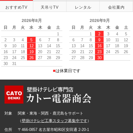
おすすめTV
天吊りTV
レンタル
会社案内
2026年8月
2026年9月
日
月
火
水
木
金
土
日
月
火
水
木
金
土
1
1
2
3
4
5
2
3
4
5
6
7
8
6
7
8
9
10
11
12
9
10
11
12
13
14
15
13
14
15
16
17
18
19
16
17
18
19
20
21
22
20
21
22
23
24
25
26
23
24
25
26
27
28
29
27
28
29
30
30
31
■
は休業日です
対象
関東・東海・関西・鹿児島をサポート
（
壁掛けテレビ工事スタッフ募集中です
）
住所
〒466-0857 名古屋市昭和区安田通 2-20-1