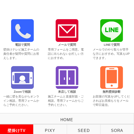
電話で質問
メールで質問
LINEで質問
壁掛けテレビ施工チームの
専用フォームをご用意。電
メールでのやり取りが苦手
責任者が疑問や質問にお答
話に出られないお忙しい方
な方におすすめ。写真もUP
えします。
におすすめ。
できます。
Zoomで相談
来店して相談
無料壁掛診断
一緒に壁を見ながらオンラ
施工チームと直接対面・ご
お部屋の写真をUPしてくだ
イン相談。専用フォームか
相談。専用フォームからご
さればお見積もりをメール
らご予約ください。
予約ください。
で即日返信。
HOME
壁掛けTV
PIXY
SEED
SORA