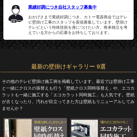
業績好調につき自社スタッフ募集中
おかげさまで業績好調につき、カトー電器商会ではテレ
ビ壁掛け工事のスタッフを新規募集しています。壁掛け
テレビという特殊技術を身につけたい方、将来独立を考
えている方からの応募をお待ちしております。
最新の壁掛けギャラリー 9選
その他のテレビ壁掛け施工例を掲載しています。最近では壁掛け工事
と一緒にクロスの張替えも行う「壁紙クロス同時張替え」や、エコカ
ラットも一緒に施工する「エコカラット同時施工」も人気です。壁紙
が古くなったり、汚れが目立ってきた方は壁紙もリニューアルしてみ
ませんか？