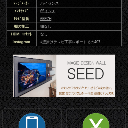
ﾃﾚﾋﾞﾒｰｶｰ
ハイセンス
ｲﾝﾁｻｲｽﾞ
65インチ
ﾃﾚﾋﾞ型番
65E7H
棚の施工
棚なし
HDMI ｺﾝｾﾝﾄ
なし
Instagram
#壁掛けテレビ工事レポートその407