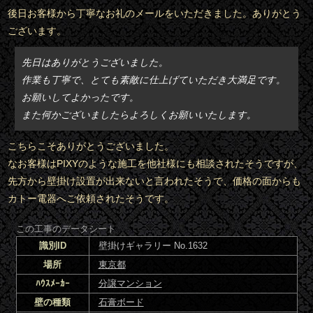
後日お客様から丁寧なお礼のメールをいただきました。ありがとう
ございます。
先日はありがとうございました。
作業も丁寧で、とても素敵に仕上げていただき大満足です。
お願いしてよかったです。
また何かございましたらよろしくお願いいたします。
こちらこそありがとうございました。
なお客様はPIXYのような施工を他社様にも相談されたそうですが、
先方から壁掛け設置が出来ないと言われたそうで、価格の面からも
カトー電器へご依頼されたそうです。
この工事のデータシート
識別ID
壁掛けギャラリー No.1632
場所
東京都
ﾊｳｽﾒｰｶｰ
分譲マンション
壁の種類
石膏ボード