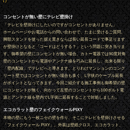
け
コンセントが無い壁にテレビ壁掛け
「テレビを壁掛けにしたいのですがコンセントがありません」
ホームページやお電話からの問い合わせで、たまに受けるご質問。
脚部スタンドを使った据え置きならば長い延長コードで事足ります
が壁掛けとなると「コードはどうする？」という問題に突き当りま
す。御希望の壁にコンセントが無い場合、カトー電器では90度対角
壁のコンセントから電源やアンテナ線を巧みに延長し、出来る限り
「壁内配線」でテレビへと導きます。とりわけマンションのコンク
リート壁ではコンセントが無い場合も多く、L字状のケーブル延長
がポイントとなってきます。今回ご紹介する施工事例も御希望の壁
にコンセントが無く、向かって左壁のコンセントから100ボルト電
源とアンテナ線を壁内でL字状に延長することで対処しました。
エコカラット壁のフェイクウォールPIXY
本物の壁にもう一枚ニセの壁を作り、そこにテレビを壁掛けさせる
「フェイクウォール PIXY」。外装は壁紙クロス、エコカラット、