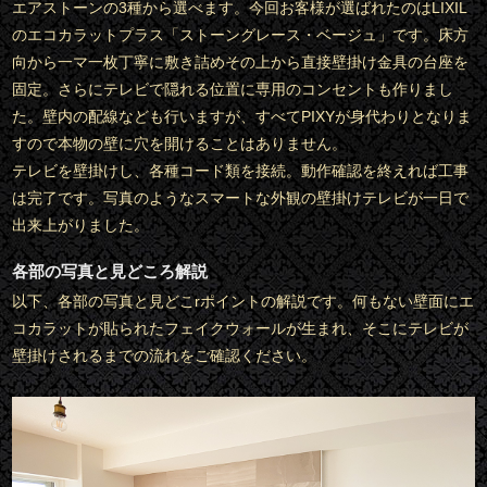
エアストーンの3種から選べます。今回お客様が選ばれたのはLIXIL
のエコカラットプラス「ストーングレース・ベージュ」です。床方
向から一マ一枚丁寧に敷き詰めその上から直接壁掛け金具の台座を
固定。さらにテレビで隠れる位置に専用のコンセントも作りまし
た。壁内の配線なども行いますが、すべてPIXYが身代わりとなりま
すので本物の壁に穴を開けることはありません。
テレビを壁掛けし、各種コード類を接続。動作確認を終えれば工事
は完了です。写真のようなスマートな外観の壁掛けテレビが一日で
出来上がりました。
各部の写真と見どころ解説
以下、各部の写真と見どこrポイントの解説です。何もない壁面にエ
コカラットが貼られたフェイクウォールが生まれ、そこにテレビが
壁掛けされるまでの流れをご確認ください。