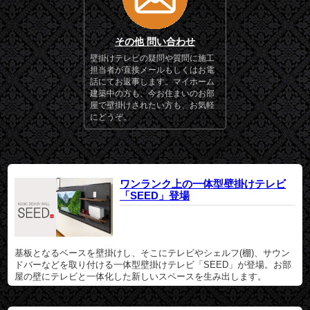
その他 問い合わせ
壁掛けテレビの疑問や質問に施工
担当者が直接メールもしくはお電
話にてお返事します。マイホーム
建築中の方も、今お住まいのお部
屋で壁掛けされたい方も、お気軽
にどうぞ。
ワンランク上の一体型壁掛けテレビ
「SEED」登場
基板となるベースを壁掛けし、そこにテレビやシェルフ(棚)、サウン
ドバーなどを取り付ける一体型壁掛けテレビ「SEED」が登場。お部
屋の壁にテレビと一体化した新しいスペースを生み出します。