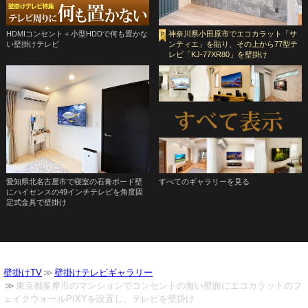
HDMIコンセント＋小型HDDで何も置かな
神奈川県小田原市でエコカラット「サ
い壁掛けテレビ
ンティエ」を貼り、その上から77型テ
レビ「KJ-77XR80」を壁掛け
愛知県北名古屋市で寝室の石膏ボード壁
すべてのギャラリーを見る
にハイセンスの49インチテレビを角度固
定式金具で壁掛け
壁掛けTV
壁掛けテレビギャラリー
東京都多摩市のマンションでコンセントの無い壁面にエコカラットのフ
ェイクウォールPIXYを設置し、テレビを壁掛け