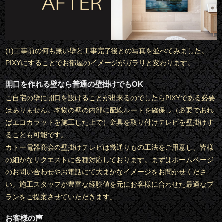
(↑)工事前の何も無い壁と工事完了後との写真を並べてみました。
PIXYにすることでお部屋のイメージがガラリと変わります。
開口を作れる壁なら普通の壁掛けでもOK
ご自宅の壁に開口を設けることが出来るのでしたらPIXYである必要
はありません。本物の壁の内部に配線ルートを確保し（必要であれ
ばエコカラットを施工した上で）金具を取り付けテレビを壁掛けす
ることも可能です。
カトー電器商会の壁掛けテレビは幾通りもの工法をご用意し、皆様
の細かなリクエストに各種対応しております。まずはホームページ
のお問い合わせやお電話にて大まかなイメージをお聞かせくださ
い。施工スタッフが豊富な経験値を元にお客様に合わせた最適なプ
ランをご提案させていただきます。
お客様の声