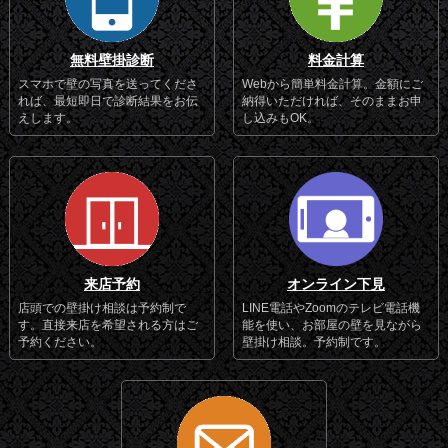
無料壁掛診断
料金計算
スマホで壁の写真を送ってくださ
Webから簡単料金計算。金額にご
れば、最短即日で診断結果をお伝
納得いただければ、そのままお申
えします。
し込みもOK。
来店予約
オンライン下見
店頭での壁掛け相談は予約制で
LINE電話やZoomのテレビ電話機
す。直接来店を希望される方はご
能を使い、お部屋の壁を見ながら
予約ください。
壁掛け相談。予約制です。