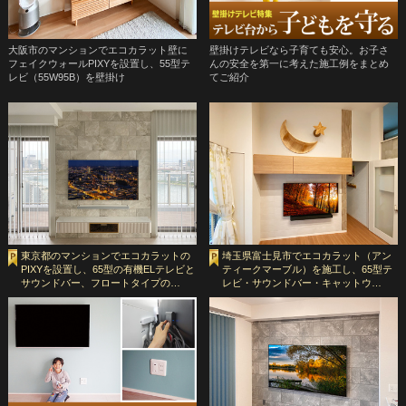
大阪市のマンションでエコカラット壁に
壁掛けテレビなら子育ても安心。お子さ
フェイクウォールPIXYを設置し、55型テ
んの安全を第一に考えた施工例をまとめ
レビ（55W95B）を壁掛け
てご紹介
東京都のマンションでエコカラットの
埼玉県富士見市でエコカラット（アン
PIXYを設置し、65型の有機ELテレビと
ティークマーブル）を施工し、65型テ
サウンドバー、フロートタイプの…
レビ・サウンドバー・キャットウ…