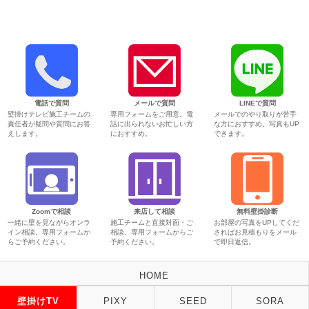
電話で質問
メールで質問
LINEで質問
壁掛けテレビ施工チームの
専用フォームをご用意。電
メールでのやり取りが苦手
責任者が疑問や質問にお答
話に出られないお忙しい方
な方におすすめ。写真もUP
えします。
におすすめ。
できます。
Zoomで相談
来店して相談
無料壁掛診断
一緒に壁を見ながらオンラ
施工チームと直接対面・ご
お部屋の写真をUPしてくだ
イン相談。専用フォームか
相談。専用フォームからご
さればお見積もりをメール
らご予約ください。
予約ください。
で即日返信。
HOME
壁掛けTV
PIXY
SEED
SORA