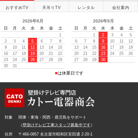
おすすめTV
天吊りTV
レンタル
会社案内
2026年8月
2026年9月
日
月
火
水
木
金
土
日
月
火
水
木
金
土
1
1
2
3
4
5
2
3
4
5
6
7
8
6
7
8
9
10
11
12
9
10
11
12
13
14
15
13
14
15
16
17
18
19
16
17
18
19
20
21
22
20
21
22
23
24
25
26
23
24
25
26
27
28
29
27
28
29
30
30
31
■
は休業日です
対象
関東・東海・関西・鹿児島をサポート
（
壁掛けテレビ工事スタッフ募集中です
）
住所
〒466-0857 名古屋市昭和区安田通 2-20-1