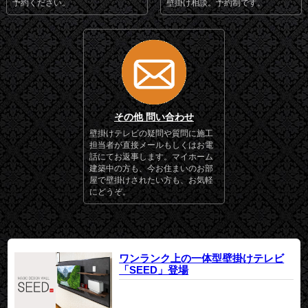
予約ください。
壁掛け相談。予約制です。
その他 問い合わせ
壁掛けテレビの疑問や質問に施工
担当者が直接メールもしくはお電
話にてお返事します。マイホーム
建築中の方も、今お住まいのお部
屋で壁掛けされたい方も、お気軽
にどうぞ。
ワンランク上の一体型壁掛けテレビ
「SEED」登場