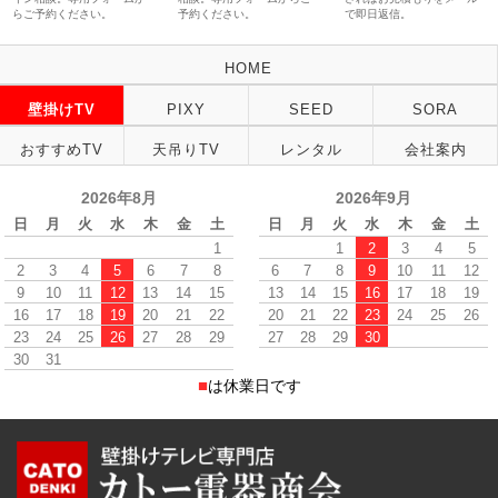
らご予約ください。
予約ください。
で即日返信。
HOME
壁掛けTV
PIXY
SEED
SORA
おすすめTV
天吊りTV
レンタル
会社案内
2026年8月
2026年9月
日
月
火
水
木
金
土
日
月
火
水
木
金
土
1
1
2
3
4
5
2
3
4
5
6
7
8
6
7
8
9
10
11
12
9
10
11
12
13
14
15
13
14
15
16
17
18
19
16
17
18
19
20
21
22
20
21
22
23
24
25
26
23
24
25
26
27
28
29
27
28
29
30
30
31
■
は休業日です