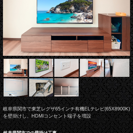
岐阜県関市で東芝レグザ65インチ有機ELテレビ(65X8900K)
を壁掛けし、HDMIコンセント端子を増設
岐阜県関市での壁掛け工事