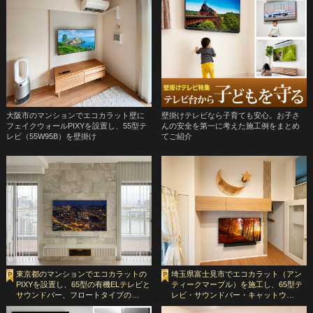
大阪市のマンションでエコカラット壁に
壁掛けテレビなら子育ても安心。お子さ
フェイクウォールPIXYを設置し、55型テ
んの安全を第一に考えた施工例をまとめ
レビ（55W95B）を壁掛け
てご紹介
東京都のマンションでエコカラットの
埼玉県富士見市でエコカラット（アン
PIXYを設置し、65型の有機ELテレビと
ティークマーブル）を施工し、65型テ
サウンドバー、フロートタイプの…
レビ・サウンドバー・キャットウ…