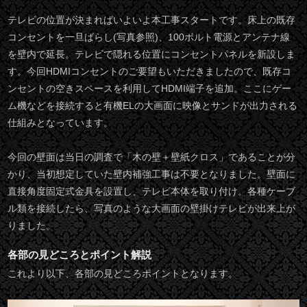
テレビの位置が決まればいよいよ本工事スタートです。床上の既存
コンセントを一旦ばらし(写真参照)、100ボルト電源とアンテナ線
を壁内で延長。テレビで隠れる位置にコンセントパネルを新設しま
す。今回HDMIコンセントのご要望もいただきましたので、既存コ
ンセントの空きスペースを利用してHDMI端子を追加。ここにゲー
ム機などを接続すると有機ELの大画面に映像とサンドが出力される
仕組みとなっています。
今回の壁面は当日の調査で「木の壁＋壁紙クロス」であることが分
かり、当初想定していた壁内補強工事は不要となりました。壁面に
直接角度固定式金具を設置し、テレビ本体を取り付け。各種ケーブ
ル類を接続したら、写真のような大画面の壁掛けテレビが出来上が
りました。
各部の見どころとポイント解説
これより以下、各部の見どころポイントとなります。