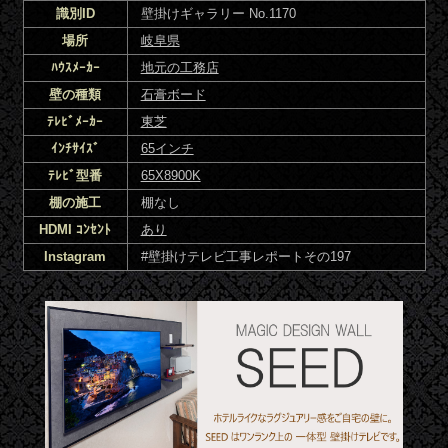
識別ID
壁掛けギャラリー No.1170
場所
岐阜県
ﾊｳｽﾒｰｶｰ
地元の工務店
壁の種類
石膏ボード
ﾃﾚﾋﾞﾒｰｶｰ
東芝
ｲﾝﾁｻｲｽﾞ
65インチ
ﾃﾚﾋﾞ型番
65X8900K
棚の施工
棚なし
HDMI ｺﾝｾﾝﾄ
あり
Instagram
#壁掛けテレビ工事レポートその197