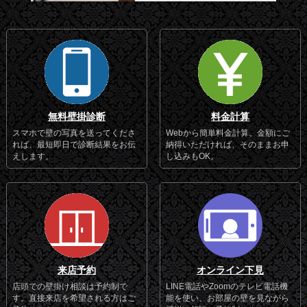
無料壁掛診断
料金計算
スマホで壁の写真を送ってくださ
Webから簡単料金計算。金額にご
れば、最短即日で診断結果をお伝
納得いただければ、そのままお申
えします。
し込みもOK。
来店予約
オンライン下見
店頭での壁掛け相談は予約制で
LINE電話やZoomのテレビ電話機
す。直接来店を希望される方はご
能を使い、お部屋の壁を見ながら