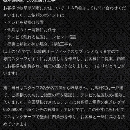
お客様は岐阜県関市にお住まいで、LINE経由にてお問い合わせくだ
さいました。ご依頼のポイントは
・テレビを壁掛け設置
・金具はカトー電器にお任せ
・テレビで隠れる位置にコンセント増設
・壁裏に補強が無い場合、補強工事も
以上の4点です。比較的オーソドックスなプランとなりますので、
専門スタッフがすぐにお見積もりを作成し、お客様にご提案。内容
にお客様も納得され、施工の運びとなりました。（ありがとうござ
います）
施工当日はスタッフ2名が名古屋から岐阜県へ。お客様宅は一戸建
て。ご挨拶ののちにご指定の壁を確認し、テレビの位置決め相談に
入りました。今回壁掛けされるテレビはお客様ご用意の東芝レグザ
65X8900K。65インチの有機ＥＬテレビです。この外寸にあわせて
マスキングテープで壁面に四角形を作り、お客様と一緒に高さを決
めていきます。