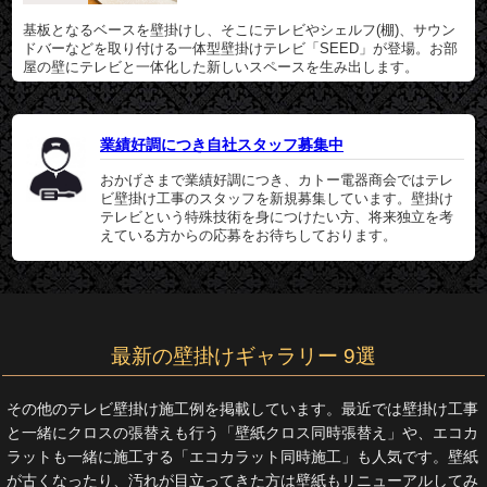
基板となるベースを壁掛けし、そこにテレビやシェルフ(棚)、サウン
ドバーなどを取り付ける一体型壁掛けテレビ「SEED」が登場。お部
屋の壁にテレビと一体化した新しいスペースを生み出します。
業績好調につき自社スタッフ募集中
おかげさまで業績好調につき、カトー電器商会ではテレ
ビ壁掛け工事のスタッフを新規募集しています。壁掛け
テレビという特殊技術を身につけたい方、将来独立を考
えている方からの応募をお待ちしております。
最新の壁掛けギャラリー 9選
その他のテレビ壁掛け施工例を掲載しています。最近では壁掛け工事
と一緒にクロスの張替えも行う「壁紙クロス同時張替え」や、エコカ
ラットも一緒に施工する「エコカラット同時施工」も人気です。壁紙
が古くなったり、汚れが目立ってきた方は壁紙もリニューアルしてみ