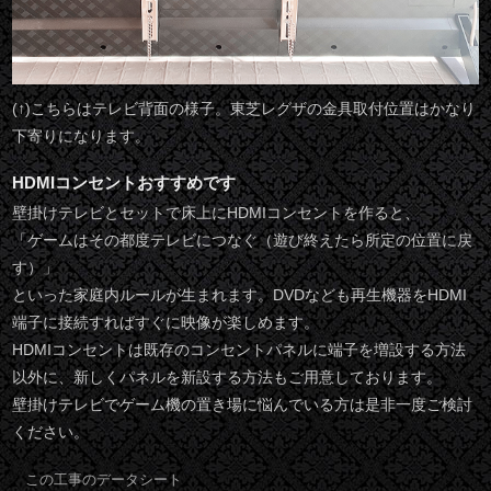
(↑)こちらはテレビ背面の様子。東芝レグザの金具取付位置はかなり
下寄りになります。
HDMIコンセントおすすめです
壁掛けテレビとセットで床上にHDMIコンセントを作ると、
「ゲームはその都度テレビにつなぐ（遊び終えたら所定の位置に戻
す）」
といった家庭内ルールが生まれます。DVDなども再生機器をHDMI
端子に接続すればすぐに映像が楽しめます。
HDMIコンセントは既存のコンセントパネルに端子を増設する方法
以外に、新しくパネルを新設する方法もご用意しております。
壁掛けテレビでゲーム機の置き場に悩んでいる方は是非一度ご検討
ください。
この工事のデータシート