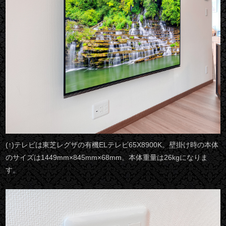
(↑)テレビは東芝レグザの有機ELテレビ65X8900K。壁掛け時の本体
のサイズは1449mm×845mm×68mm。本体重量は26kgになりま
す。