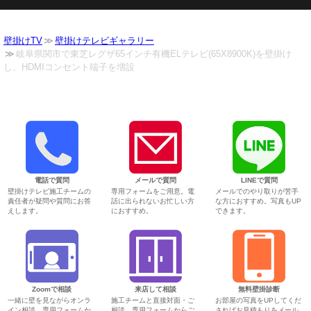
壁掛けTV
壁掛けテレビギャラリー
岐阜県関市で東芝レグザ65インチ有機ELテレビ(65X8900K)を壁掛け
し、HDMIコンセント端子を増設
電話で質問
メールで質問
LINEで質問
壁掛けテレビ施工チームの
専用フォームをご用意。電
メールでのやり取りが苦手
責任者が疑問や質問にお答
話に出られないお忙しい方
な方におすすめ。写真もUP
えします。
におすすめ。
できます。
Zoomで相談
来店して相談
無料壁掛診断
一緒に壁を見ながらオンラ
施工チームと直接対面・ご
お部屋の写真をUPしてくだ
イン相談。専用フォームか
相談。専用フォームからご
さればお見積もりをメール