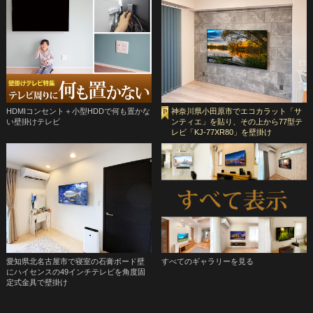
HDMIコンセント＋小型HDDで何も置かな
神奈川県小田原市でエコカラット「サ
い壁掛けテレビ
ンティエ」を貼り、その上から77型テ
レビ「KJ-77XR80」を壁掛け
愛知県北名古屋市で寝室の石膏ボード壁
すべてのギャラリーを見る
にハイセンスの49インチテレビを角度固
定式金具で壁掛け