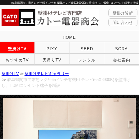
岐阜県関市で東芝レグザ65インチ有機ELテレビ(65X8900K)を壁掛けし、HDMIコンセント端子を増設
壁掛け診断
問い合わせ
HOME
壁掛けTV
PIXY
SEED
SORA
おすすめTV
天吊りTV
レンタル
会社案内
壁掛けTV
壁掛けテレビギャラリー
岐阜県関市で東芝レグザ65インチ有機ELテレビ(65X8900K)を壁掛け
し、HDMIコンセント端子を増設