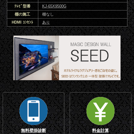
ﾃﾚﾋﾞ型番
KJ-65X9500G
棚の施工
棚なし
HDMI ｺﾝｾﾝﾄ
あり
無料壁掛診断
料金計算