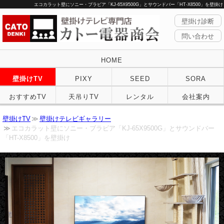
エコカラット壁にソニー・ブラビア「KJ-65X9500G」とサウンドバー「HT-X8500」を壁掛け
壁掛け診断
問い合わせ
HOME
壁掛けTV
PIXY
SEED
SORA
おすすめTV
天吊りTV
レンタル
会社案内
壁掛けTV
壁掛けテレビギャラリー
エコカラット壁にソニー・ブラビア「KJ-65X9500G」とサウンドバー
「HT-X8500」を壁掛け