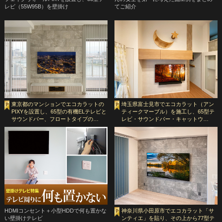
レビ（55W95B）を壁掛け
てご紹介
東京都のマンションでエコカラットの
埼玉県富士見市でエコカラット（アン
PIXYを設置し、65型の有機ELテレビと
ティークマーブル）を施工し、65型テ
サウンドバー、フロートタイプの…
レビ・サウンドバー・キャットウ…
HDMIコンセント＋小型HDDで何も置かな
神奈川県小田原市でエコカラット「サ
い壁掛けテレビ
ンティエ」を貼り、その上から77型テ