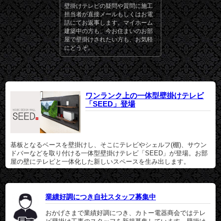
壁掛けテレビの疑問や質問に施工
担当者が直接メールもしくはお電
話にてお返事します。マイホーム
建築中の方も、今お住まいのお部
屋で壁掛けされたい方も、お気軽
にどうぞ。
ワンランク上の一体型壁掛けテレビ
「SEED」登場
基板となるベースを壁掛けし、そこにテレビやシェルフ(棚)、サウン
ドバーなどを取り付ける一体型壁掛けテレビ「SEED」が登場。お部
屋の壁にテレビと一体化した新しいスペースを生み出します。
業績好調につき自社スタッフ募集中
おかげさまで業績好調につき、カトー電器商会ではテレ