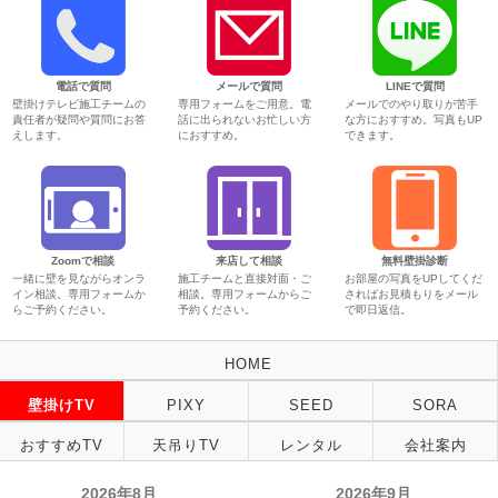
電話で質問
メールで質問
LINEで質問
壁掛けテレビ施工チームの
専用フォームをご用意。電
メールでのやり取りが苦手
責任者が疑問や質問にお答
話に出られないお忙しい方
な方におすすめ。写真もUP
えします。
におすすめ。
できます。
Zoomで相談
来店して相談
無料壁掛診断
一緒に壁を見ながらオンラ
施工チームと直接対面・ご
お部屋の写真をUPしてくだ
イン相談。専用フォームか
相談。専用フォームからご
さればお見積もりをメール
らご予約ください。
予約ください。
で即日返信。
HOME
壁掛けTV
PIXY
SEED
SORA
おすすめTV
天吊りTV
レンタル
会社案内
2026年8月
2026年9月