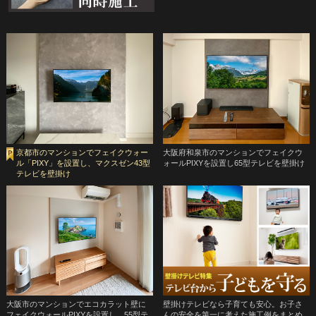
京都市のマンションでフェイクウォー
大阪府和泉市のマンションでフェイクウ
ル「PIXY」を設置し、マクスゼン43型
ォールPIXYを設置し65型テレビを壁掛け
テレビを壁掛け
大阪市のマンションでエコカラット壁に
壁掛けテレビなら子育ても安心。お子さ
フェイクウォールPIXYを設置し、55型テ
んの安全を第一に考えた施工例をまとめ