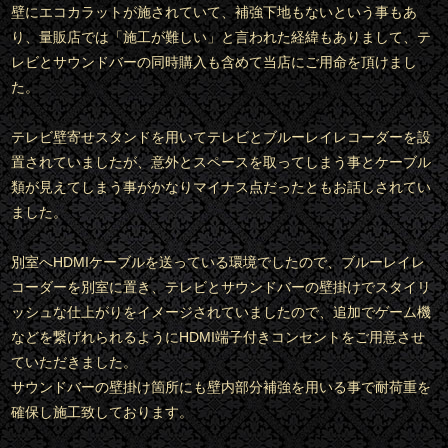
壁にエコカラットが施されていて、補強下地もないという事もあ
り、量販店では「施工が難しい」と言われた経緯もありまして、テ
レビとサウンドバーの同時購入も含めて当店にご用命を頂けまし
た。
テレビ壁寄せスタンドを用いてテレビとブルーレイレコーダーを設
置されていましたが、意外とスペースを取ってしまう事とケーブル
類が見えてしまう事がかなりマイナス点だったともお話しされてい
ました。
別室へHDMIケーブルを送っている環境でしたので、ブルーレイレ
コーダーを別室に置き、テレビとサウンドバーの壁掛けでスタイリ
ッシュな仕上がりをイメージされていましたので、追加でゲーム機
などを繋げれられるようにHDMI端子付きコンセントをご用意させ
ていただきました。
サウンドバーの壁掛け箇所にも壁内部分補強を用いる事で耐荷重を
確保し施工致しております。