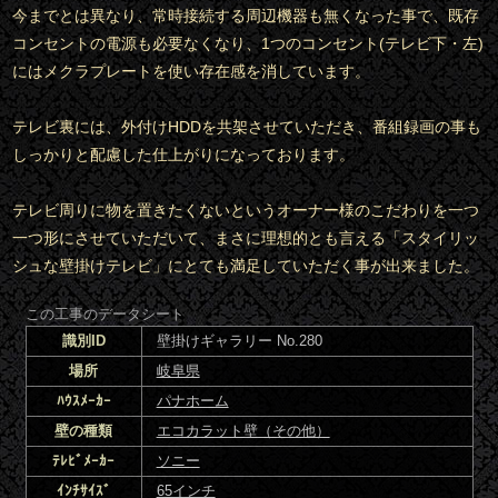
今までとは異なり、常時接続する周辺機器も無くなった事で、既存
コンセントの電源も必要なくなり、1つのコンセント(テレビ下・左)
にはメクラプレートを使い存在感を消しています。
テレビ裏には、外付けHDDを共架させていただき、番組録画の事も
しっかりと配慮した仕上がりになっております。
テレビ周りに物を置きたくないというオーナー様のこだわりを一つ
一つ形にさせていただいて、まさに理想的とも言える「スタイリッ
シュな壁掛けテレビ」にとても満足していただく事が出来ました。
この工事のデータシート
識別ID
壁掛けギャラリー No.280
場所
岐阜県
ﾊｳｽﾒｰｶｰ
パナホーム
壁の種類
エコカラット壁（その他）
ﾃﾚﾋﾞﾒｰｶｰ
ソニー
ｲﾝﾁｻｲｽﾞ
65インチ