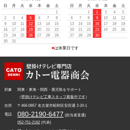
日
月
火
水
木
金
土
日
月
火
水
木
金
土
1
1
2
3
4
5
2
3
4
5
6
7
8
6
7
8
9
10
11
12
9
10
11
12
13
14
15
13
14
15
16
17
18
19
16
17
18
19
20
21
22
20
21
22
23
24
25
26
23
24
25
26
27
28
29
27
28
29
30
30
31
■
は休業日です
対象
関東・東海・関西・鹿児島をサポート
（
壁掛けテレビ工事スタッフ募集中です
）
住所
〒466-0857 名古屋市昭和区安田通 2-20-1
080-2190-6477
電話
(担当者直通)
052-751-2192
(代表)