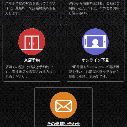
スマホで壁の写真を送ってくださ
Webから簡単料金計算。金額にご
れば、最短即日で診断結果をお伝
納得いただければ、そのままお申
えします。
し込みもOK。
来店予約
オンライン下見
店頭での壁掛け相談は予約制で
LINE電話やZoomのテレビ電話機
す。直接来店を希望される方はご
能を使い、お部屋の壁を見ながら
予約ください。
壁掛け相談。予約制です。
その他 問い合わせ