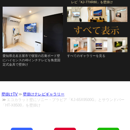
レビ「KJ-77XR80」を壁掛け
愛知県北名古屋市で寝室の石膏ボード壁
すべてのギャラリーを見る
にハイセンスの49インチテレビを角度固
定式金具で壁掛け
壁掛けTV
壁掛けテレビギャラリー
エコカラット壁にソニー・ブラビア「KJ-65X9500G」とサウンドバー
「HT-X8500」を壁掛け