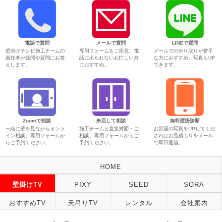
電話で質問
メールで質問
LINEで質問
壁掛けテレビ施工チームの
専用フォームをご用意。電
メールでのやり取りが苦手
責任者が疑問や質問にお答
話に出られないお忙しい方
な方におすすめ。写真もUP
えします。
におすすめ。
できます。
Zoomで相談
来店して相談
無料壁掛診断
一緒に壁を見ながらオンラ
施工チームと直接対面・ご
お部屋の写真をUPしてくだ
イン相談。専用フォームか
相談。専用フォームからご
さればお見積もりをメール
らご予約ください。
予約ください。
で即日返信。
HOME
壁掛けTV
PIXY
SEED
SORA
おすすめTV
天吊りTV
レンタル
会社案内