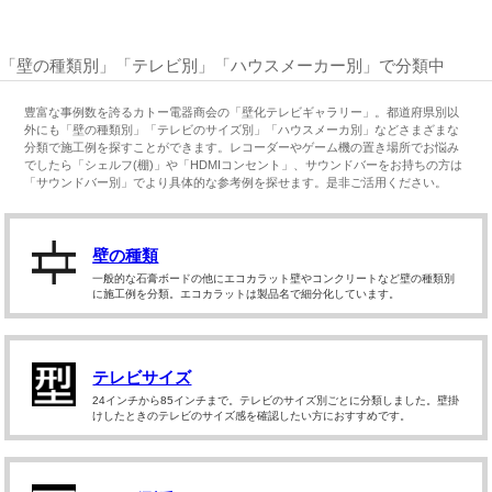
「壁の種類別」「テレビ別」「ハウスメーカー別」で分類中
豊富な事例数を誇るカトー電器商会の「壁化テレビギャラリー」。都道府県別以
外にも「壁の種類別」「テレビのサイズ別」「ハウスメーカ別」などさまざまな
分類で施工例を探すことができます。レコーダーやゲーム機の置き場所でお悩み
でしたら「シェルフ(棚)」や「HDMIコンセント」、サウンドバーをお持ちの方は
「サウンドバー別」でより具体的な参考例を探せます。是非ご活用ください。
壁の種類
一般的な石膏ボードの他にエコカラット壁やコンクリートなど壁の種類別
に施工例を分類。エコカラットは製品名で細分化しています。
テレビサイズ
24インチから85インチまで。テレビのサイズ別ごとに分類しました。壁掛
けしたときのテレビのサイズ感を確認したい方におすすめです。