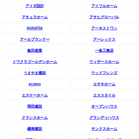
アイダ設計
アイフルホーム
アキュラホーム
アサヒグローバル
AVANTIA
アーネストワン
アールプランナー
アーレックス
飯田産業
一条工務店
イワクラゴールデンホーム
ウィザースホーム
うえやま建設
ウッドフレンズ
ecomo
エサキホーム
エスケーホーム
エススタイル
岡田建設
オープンハウス
クラシスホーム
グランディハウス
継南建設
サンクスホーム