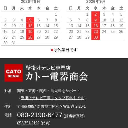
2026年8月
2026年9月
日
月
火
水
木
金
土
日
月
火
水
木
金
土
1
1
2
3
4
5
2
3
4
5
6
7
8
6
7
8
9
10
11
12
9
10
11
12
13
14
15
13
14
15
16
17
18
19
16
17
18
19
20
21
22
20
21
22
23
24
25
26
23
24
25
26
27
28
29
27
28
29
30
30
31
■
は休業日です
対象
関東・東海・関西・鹿児島をサポート
（
壁掛けテレビ工事スタッフ募集中です
）
住所
〒466-0857 名古屋市昭和区安田通 2-20-1
080-2190-6477
電話
(担当者直通)
052-751-2192
(代表)