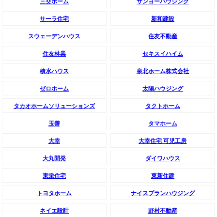
三交ホーム
サンヨーハウジング
サーラ住宅
新和建設
スウェーデンハウス
住友不動産
住友林業
セキスイハイム
積水ハウス
泉北ホーム株式会社
ゼロホーム
太陽ハウジング
タカオホームソリューションズ
タクトホーム
玉善
タマホーム
大幸
大幸住宅 可児工房
大丸開発
ダイワハウス
東栄住宅
東新住建
トヨタホーム
ナイスプランハウジング
ネイエ設計
野村不動産