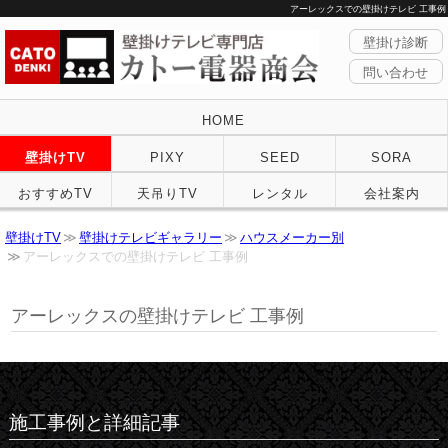
アーレックスでの壁掛けテレビ 工事例
壁掛け診断
問い合わせ
HOME
壁掛けTV
PIXY
SEED
SORA
おすすめTV
天吊りTV
レンタル
会社案内
壁掛けTV
壁掛けテレビギャラリー
ハウスメーカー別
アーレックスでの壁掛けテレビ 工事例
アーレックスの壁掛けテレビ 工事例
施工事例と詳細記事