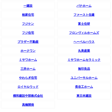
一建設
パナホーム
桧家住宅
ファースト住建
フジケン
富士住研
フジ住宅
フロンヴィルホームズ
ブラザー不動産
ヘーベルハウス
ホークワン
丸美産業
ミサワホーム
ミサワホームセラミック
三井ホーム
無印良品
やわらぎ住宅
ユニバーサルホーム
ロイヤルウッド
長谷工ホーム
積和建設中部株式会社
東日本建設
高橋開発