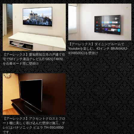
【アーレックス】ダイニングルームで
Youtubeを楽しむ。43インチ BRAVIA(KJ-
43X8500G)を壁掛け
【アーレックス】愛知県知立市の戸建て住
宅で58インチ液晶テレビ(LE-582QT4KN)
を石膏ボード壁に壁掛け
【アーレックス】アクセントクロスとフロ
ート棚に美しく溶け込んだ壁掛け施工。テ
レビはパナソニック ビエラ TH-55GX850
です。