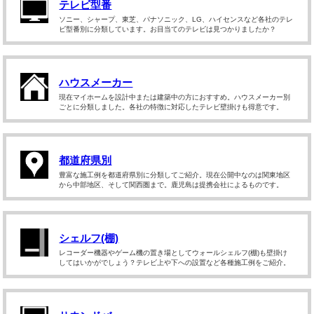
テレビ型番
ソニー、シャープ、東芝、パナソニック、LG、ハイセンスなど各社のテレ
ビ型番別に分類しています。お目当てのテレビは見つかりましたか？
ハウスメーカー
現在マイホームを設計中または建築中の方におすすめ。ハウスメーカー別
ごとに分類しました。各社の特徴に対応したテレビ壁掛けも得意です。
都道府県別
豊富な施工例を都道府県別に分類してご紹介。現在公開中なのは関東地区
から中部地区、そして関西圏まで。鹿児島は提携会社によるものです。
シェルフ(棚)
レコーダー機器やゲーム機の置き場としてウォールシェルフ(棚)も壁掛け
してはいかがでしょう？テレビ上や下への設置など各種施工例をご紹介。