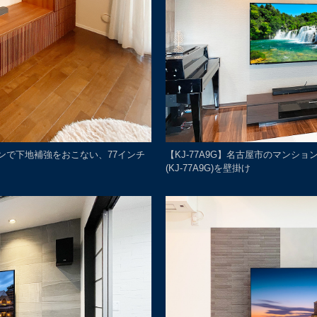
ョンで下地補強をおこない、77インチ
【KJ-77A9G】名古屋市のマンシ
(KJ-77A9G)を壁掛け