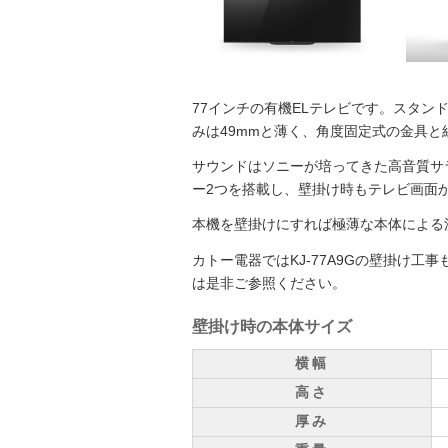
77インチの有機ELテレビです。スタン
みは49mmと薄く、角度固定式の金具
サウンドはソニーが培ってきた高音質サラウン
ー2つを搭載し、壁掛け時もテレビ画面
本機を壁掛けにすれば極薄な本体による
カトー電器ではKJ-77A9Gの壁掛け
は是非ご参照ください。
壁掛け時の本体サイズ
横幅
高さ
厚み