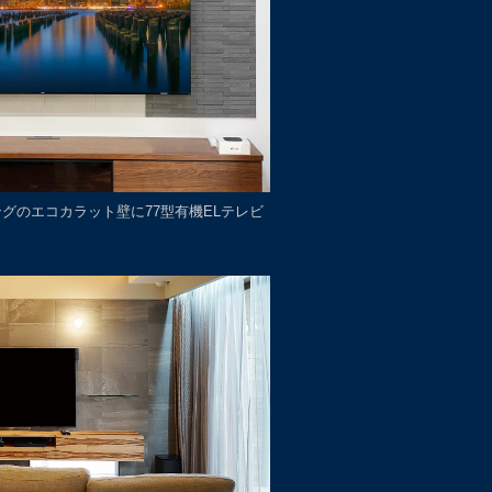
ビングのエコカラット壁に77型有機ELテレビ
け