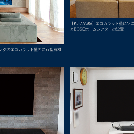
【KJ-77A9G】エコカラット壁にソニ
とBOSEホームシアターの設置
ビングのエコカラット壁面に77型有機