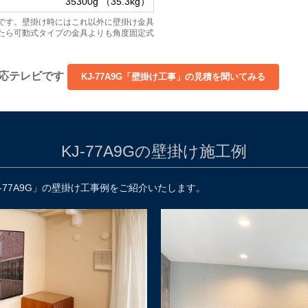
35300g （35.3kg）
です。壁掛け時にはこれ以外に壁掛け金具
たら可動式タイプの金具よりも角度固定式
け対応テレビです
KJ-77A9Gの壁掛け施工例
-77A9G」の壁掛け工事例をご紹介いたします。