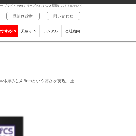
ー ブラビア A9Gシリーズ KJ-77A9G 壁掛けおすすめテレビ
壁掛け診断
問い合わせ
おすすめTV
天吊りTV
レンタル
会社案内
体厚みは4.9cmという薄さを実現。重