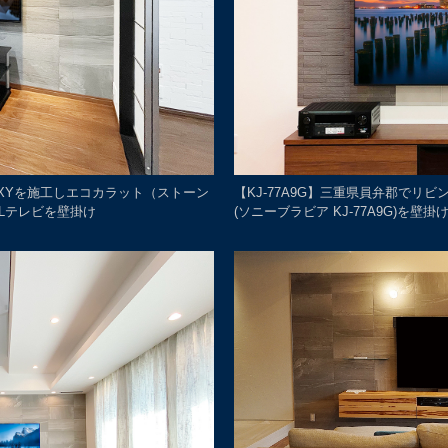
PIXYを施工しエコカラット（ストーン
【KJ-77A9G】三重県員弁郡でリ
Lテレビを壁掛け
(ソニーブラビア KJ-77A9G)を壁掛