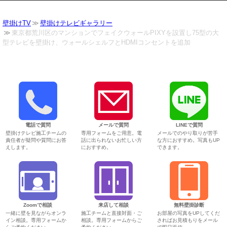
壁掛けTV
壁掛けテレビギャラリー
東京都荒川区のマンションでフェイクウォールPIXYを設置し75型の大
型テレビを壁掛け、ウォールシェルフとHDMIコンセントを追加
電話で質問
メールで質問
LINEで質問
壁掛けテレビ施工チームの
専用フォームをご用意。電
メールでのやり取りが苦手
責任者が疑問や質問にお答
話に出られないお忙しい方
な方におすすめ。写真もUP
えします。
におすすめ。
できます。
Zoomで相談
来店して相談
無料壁掛診断
一緒に壁を見ながらオンラ
施工チームと直接対面・ご
お部屋の写真をUPしてくだ
イン相談。専用フォームか
相談。専用フォームからご
さればお見積もりをメール