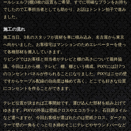
ールシェルフ(棚)3枚の設置もご希望。すでに明確なプランをお持ち
でしたので工事担当者としても助かり、お話はトントン拍子で進み
ました。
施工の流れ
施工当日、3名のスタッフが資材を車に積み込み、名古屋から東京
へ向かいました。お客様宅はマンションのためエレベーターを使っ
て各種部材を搬入していきます。
リビングではお客様と担当者がテレビと棚の高さについて最終協
議。今回は上から棚、テレビ、棚、棚という構成。PIXYには計7つ
のコンセントパネルが作られることになりました。PIXYはニセの壁
ですからケーブル配線の自由度は極めて高く、どこでも好きな位置
にコンセントを作ることができます。
テレビ位置が決まれば工事開始です。運び込んだ部材を組み上げて
ゆきます。PIXYの外装は壁紙クロスやエコカラット、石目調タイル
など選べますが、今回お客様が選ばれたのは壁紙クロス。ダークカ
ラーで壁の一角をぐっと引き締めそこにテレビやサウンドバーなど