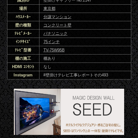
識別ID
壁掛けギャラリー No.2147
場所
東京都
ﾊｳｽﾒｰｶｰ
分譲マンション
壁の種類
コンクリート壁
ﾃﾚﾋﾞﾒｰｶｰ
パナソニック
ｲﾝﾁｻｲｽﾞ
75インチ
ﾃﾚﾋﾞ型番
TV-75W95B
棚の施工
棚あり
HDMI ｺﾝｾﾝﾄ
なし
Instagram
#壁掛けテレビ工事レポートその493