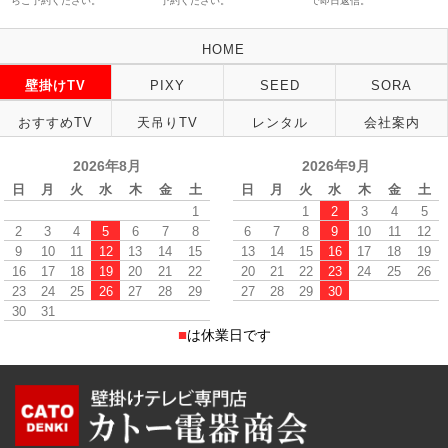
らご予約ください。
予約ください。
で即日返信。
HOME
壁掛けTV
PIXY
SEED
SORA
おすすめTV
天吊りTV
レンタル
会社案内
2026年8月
2026年9月
日
月
火
水
木
金
土
日
月
火
水
木
金
土
1
1
2
3
4
5
2
3
4
5
6
7
8
6
7
8
9
10
11
12
9
10
11
12
13
14
15
13
14
15
16
17
18
19
16
17
18
19
20
21
22
20
21
22
23
24
25
26
23
24
25
26
27
28
29
27
28
29
30
30
31
■
は休業日です