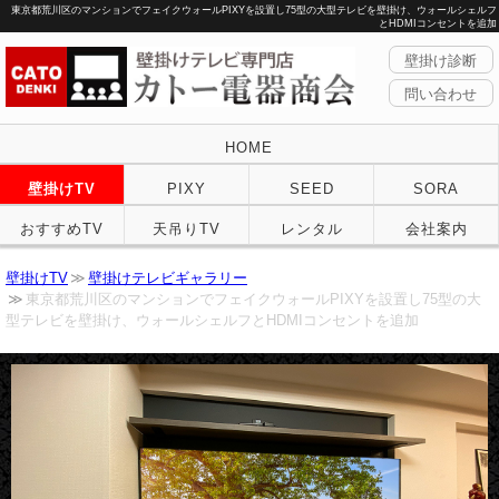
東京都荒川区のマンションでフェイクウォールPIXYを設置し75型の大型テレビを壁掛け、ウォールシェルフ
とHDMIコンセントを追加
壁掛け診断
問い合わせ
HOME
壁掛けTV
PIXY
SEED
SORA
おすすめTV
天吊りTV
レンタル
会社案内
壁掛けTV
壁掛けテレビギャラリー
東京都荒川区のマンションでフェイクウォールPIXYを設置し75型の大
型テレビを壁掛け、ウォールシェルフとHDMIコンセントを追加