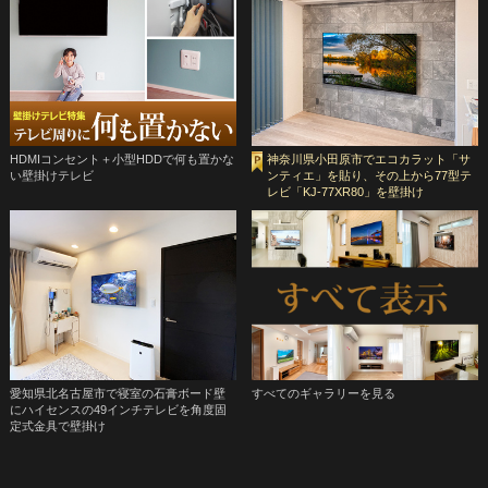
HDMIコンセント＋小型HDDで何も置かな
神奈川県小田原市でエコカラット「サ
い壁掛けテレビ
ンティエ」を貼り、その上から77型テ
レビ「KJ-77XR80」を壁掛け
愛知県北名古屋市で寝室の石膏ボード壁
すべてのギャラリーを見る
にハイセンスの49インチテレビを角度固
定式金具で壁掛け