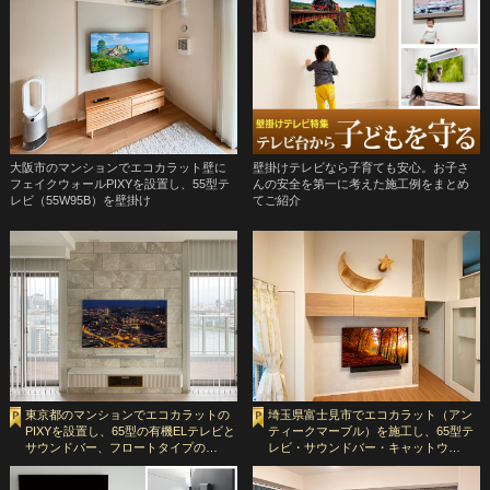
大阪市のマンションでエコカラット壁に
壁掛けテレビなら子育ても安心。お子さ
フェイクウォールPIXYを設置し、55型テ
んの安全を第一に考えた施工例をまとめ
レビ（55W95B）を壁掛け
てご紹介
東京都のマンションでエコカラットの
埼玉県富士見市でエコカラット（アン
PIXYを設置し、65型の有機ELテレビと
ティークマーブル）を施工し、65型テ
サウンドバー、フロートタイプの…
レビ・サウンドバー・キャットウ…