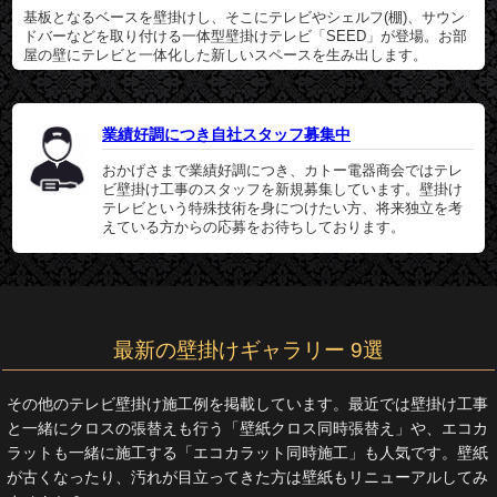
基板となるベースを壁掛けし、そこにテレビやシェルフ(棚)、サウン
ドバーなどを取り付ける一体型壁掛けテレビ「SEED」が登場。お部
屋の壁にテレビと一体化した新しいスペースを生み出します。
業績好調につき自社スタッフ募集中
おかげさまで業績好調につき、カトー電器商会ではテレ
ビ壁掛け工事のスタッフを新規募集しています。壁掛け
テレビという特殊技術を身につけたい方、将来独立を考
えている方からの応募をお待ちしております。
最新の壁掛けギャラリー 9選
その他のテレビ壁掛け施工例を掲載しています。最近では壁掛け工事
と一緒にクロスの張替えも行う「壁紙クロス同時張替え」や、エコカ
ラットも一緒に施工する「エコカラット同時施工」も人気です。壁紙
が古くなったり、汚れが目立ってきた方は壁紙もリニューアルしてみ