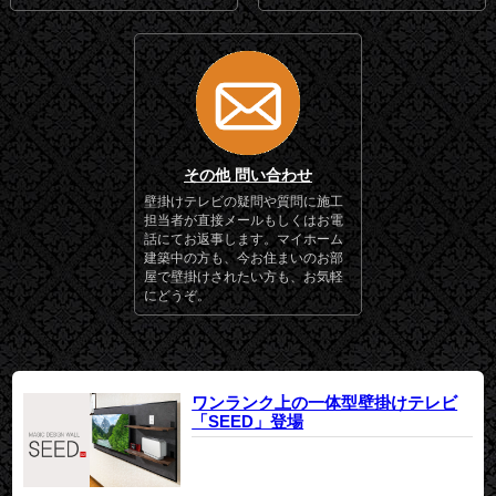
その他 問い合わせ
壁掛けテレビの疑問や質問に施工
担当者が直接メールもしくはお電
話にてお返事します。マイホーム
建築中の方も、今お住まいのお部
屋で壁掛けされたい方も、お気軽
にどうぞ。
ワンランク上の一体型壁掛けテレビ
「SEED」登場