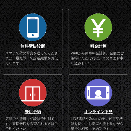
無料壁掛診断
料金計算
スマホで壁の写真を送ってくださ
Webから簡単料金計算。金額にご
れば、最短即日で診断結果をお伝
納得いただければ、そのままお申
えします。
し込みもOK。
来店予約
オンライン下見
店頭での壁掛け相談は予約制で
LINE電話やZoomのテレビ電話機
す。直接来店を希望される方はご
能を使い、お部屋の壁を見ながら
予約ください。
壁掛け相談。予約制です。