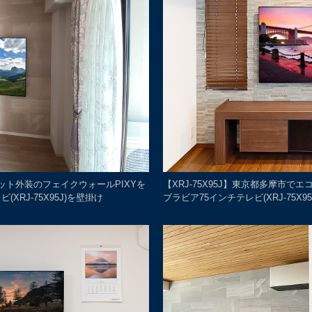
ラット外装のフェイクウォールPIXYを
【XRJ-75X95J】東京都多摩市で
RJ-75X95J)を壁掛け
ブラビア75インチテレビ(XRJ-75X9