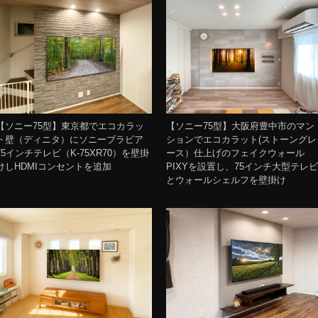
【ソニー75型】東京都でエコカラッ
【ソニー75型】大阪府豊中市のマン
ト壁（ディニタ）にソニーブラビア
ションでエコカラット(ストーングレ
75インチテレビ（K-75XR70）を壁掛
ース）仕上げのフェイクウォール
けしHDMIコンセントを追加
PIXYを設置し、75インチ大型テレビ
とウォールシェルフを壁掛け