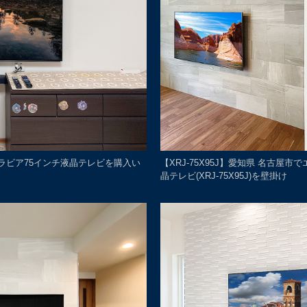
ーブラビア75インチ液晶テレビを購入い
【XRJ-75X95J】愛知県 名古屋
晶テレビ(XRJ-75X95J)を壁掛け