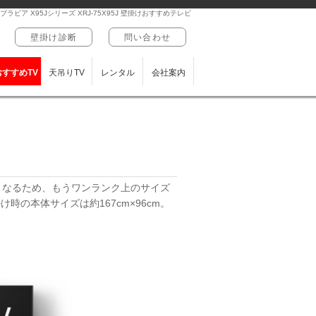
ブラビア X95Jシリーズ XRJ-75X95J 壁掛けおすすめテレビ
壁掛け診断
問い合わせ
おすすめTV
天吊りTV
レンタル
会社案内
くなるため、もうワンランク上のサイズ
の本体サイズは約167cm×96cm。