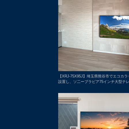
【XRJ-75X95J】埼玉県熊谷市でエコカ
設置し、ソ二ーブラビア75インチ大型テレビ(X