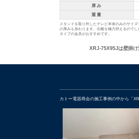
厚み
重量
スタンドを取り外したテレビ本体のみのサイズ
の厚みも加わります。出幅を極力抑えるのでし
タイプの金具がおすすめです。
XRJ-75X95Jは壁
カトー電器商会の施工事例の中から「XRJ