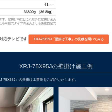
61mm
36800g （36.8kg）
です。壁掛け時にはこれ以外に壁掛け金具
たら可動式タイプの金具よりも角度固定式
掛け対応テレビです
XRJ-75X95Jの壁掛け施工例
-75X95J」の壁掛け工事例をご紹介いたします。