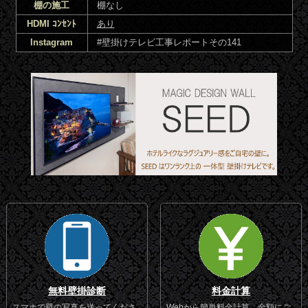
棚の施工
棚なし
HDMI ｺﾝｾﾝﾄ
あり
Instagram
#壁掛けテレビ工事レポートその141
無料壁掛診断
料金計算
スマホで壁の写真を送ってくださ
Webから簡単料金計算。金額にご