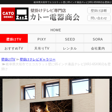
岐阜県大垣市でエコカラット壁に65インチ液晶テレビ(XRJ-65X90J)を壁掛け
壁掛け診断
問い合わせ
HOME
壁掛けTV
PIXY
SEED
SORA
おすすめTV
天吊りTV
レンタル
会社案内
壁掛けTV
壁掛けテレビギャラリー
岐阜県大垣市でエコカラット壁に65インチ液晶テレビ(XRJ-65X90J)を壁
掛け