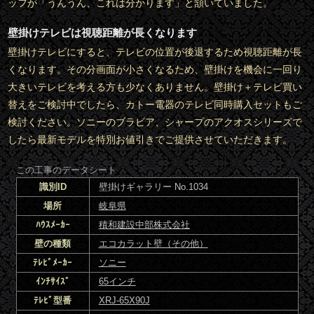
ッフが「うんうん、これは分かります」と頷いていました。
壁掛けテレビは視聴距離が長くなります
壁掛けテレビにすると、テレビの位置が後退するため視聴距離が長
くなります。その分画面が小さくなるため、壁掛けを機会に一回り
大きいテレビを考える方も少なくありません。壁掛け＋テレビ買い
替えをご検討中でしたら、カトー電器のテレビ同時購入セットもご
検討ください。ソニーのブラビア、シャープのアクオスシリーズで
したら最新モデルを特別お値引きでご提供させていただきます。
この工事のデータシート
識別ID
壁掛けギャラリー No.1034
場所
岐阜県
ﾊｳｽﾒｰｶｰ
積和建設中部株式会社
壁の種類
エコカラット壁（その他）
ﾃﾚﾋﾞﾒｰｶｰ
ソニー
ｲﾝﾁｻｲｽﾞ
65インチ
ﾃﾚﾋﾞ型番
XRJ-65X90J