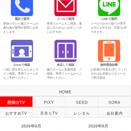
電話で質問
メールで質問
LINEで質問
壁掛けテレビ施工チームの
専用フォームをご用意。電
メールでのやり取りが苦手
責任者が疑問や質問にお答
話に出られないお忙しい方
な方におすすめ。写真もUP
えします。
におすすめ。
できます。
Zoomで相談
来店して相談
無料壁掛診断
一緒に壁を見ながらオンラ
施工チームと直接対面・ご
お部屋の写真をUPしてくだ
イン相談。専用フォームか
相談。専用フォームからご
さればお見積もりをメール
らご予約ください。
予約ください。
で即日返信。
HOME
壁掛けTV
PIXY
SEED
SORA
おすすめTV
天吊りTV
レンタル
会社案内
2026年8月
2026年9月