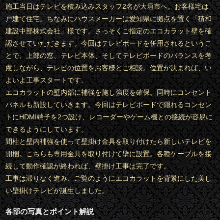
施工当日はテレビを積み込みスタッフ2名が大垣市へ。お客様宅は
戸建て住宅。ちなみにハウスメーカーは愛知県に拠点を置く「積和
建設中部株式会社」様です。さっそくご指定のエコカラット壁を確
認させていただきます。今回はテレビボードを併用されるというこ
とで、上部の窓、テレビ本体、そしてテレビボードのバランスを考
慮しながら、テレビの位置をお客様とご相談。位置が決まれば、い
よいよ工事スタートです。
エコカラットの壁内部に補強を施し強度を確保。同時にコンセント
パネルも新設していきます。今回はテレビボードで隠れるコンセン
トにHDMI端子を2つ設け、レコーダーやゲーム機との接続が容易に
できるようにしています。
間柱と壁内補強を使って壁掛け金具を取り付けたら新しいテレビを
開梱。こちらも専用金具を取り付けて壁に設置。各種ケーブルを接
続して動作確認が終われば、壁掛け工事は完了です。
工事は滞りなく進み、ご覧のようにエコカラットを背景にした美し
い壁掛けテレビが誕生しました。
各部の写真とポイント解説