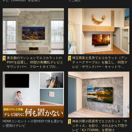
東京都のマンションでエコカラットの
埼玉県富士見市でエコカラット（アン
PIXYを設置し、65型の有機ELテレビと
ティークマーブル）を施工し、65型テ
サウンドバー、フロートタイプの…
レビ・サウンドバー・キャットウ…
HDMIコンセント＋小型HDDで何も置かな
神奈川県小田原市でエコカラット「サ
い壁掛けテレビ
ンティエ」を貼り、その上から77型テ
レビ「KJ-77XR80」を壁掛け