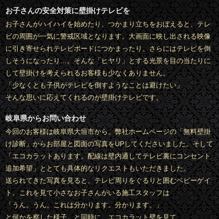
お子さんの安全対策に壁掛けテレビを
お子さんがハイハイを始めたり、つかまり立ちをおぼえると、テレ
ビの周囲が一気に警戒区域となります。大画面に映し出される映像
に引き寄せられテレビボードにつかまったり、さらにはテレビを倒
しそうになったり…。そんな「ヒヤリ」とする光景を目の当たりに
して壁掛けを考えられるお客様も少なくありません。
「少なくとも子供がテレビを倒すようなことは避けたい」
そんな思いに応えてくれるのが壁掛けテレビです。
岐阜県からお問い合わせ
今回のお客様は岐阜県大垣市から。弊社ホームページの「無料壁掛
け診断」からお部屋と図面の写真をUPしてくださいました。そして
「エコカラットあります。配線は壁内通してテレビ裏にコンセント
追加希望」ととても具体的なリクエストもいただきました。
送られてきた写真を見ると、テレビ周りをぐるりと囲むベビーゲイ
ト。これを見て小さなお子さんがいる施工スタッフは
「うん。うん。これは分かります。分かります。」
と何かを察した様子。と同時に、エコカラット壁を見て