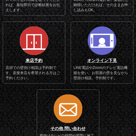
れば、最短即日で診断結果をお伝
納得いただければ、そのままお申
えします。
し込みもOK。
来店予約
オンライン下見
店頭での壁掛け相談は予約制で
LINE電話やZoomのテレビ電話機
す。直接来店を希望される方はご
能を使い、お部屋の壁を見ながら
予約ください。
壁掛け相談。予約制です。
その他 問い合わせ
壁掛けテレビの疑問や質問に施工