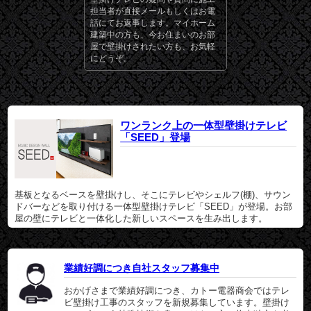
担当者が直接メールもしくはお電
話にてお返事します。マイホーム
建築中の方も、今お住まいのお部
屋で壁掛けされたい方も、お気軽
にどうぞ。
ワンランク上の一体型壁掛けテレビ
「SEED」登場
基板となるベースを壁掛けし、そこにテレビやシェルフ(棚)、サウン
ドバーなどを取り付ける一体型壁掛けテレビ「SEED」が登場。お部
屋の壁にテレビと一体化した新しいスペースを生み出します。
業績好調につき自社スタッフ募集中
おかげさまで業績好調につき、カトー電器商会ではテレ
ビ壁掛け工事のスタッフを新規募集しています。壁掛け