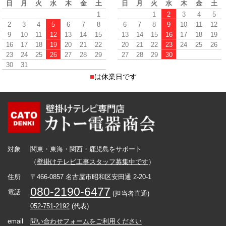
日
月
火
水
木
金
土
日
月
火
水
木
金
土
1
1
2
3
4
5
2
3
4
5
6
7
8
6
7
8
9
10
11
12
9
10
11
12
13
14
15
13
14
15
16
17
18
19
16
17
18
19
20
21
22
20
21
22
23
24
25
26
23
24
25
26
27
28
29
27
28
29
30
30
31
■
は休業日です
対象
関東・東海・関西・鹿児島をサポート
（
壁掛けテレビ工事スタッフ募集中です
）
住所
〒466-0857 名古屋市昭和区安田通 2-20-1
080-2190-6477
電話
(担当者直通)
052-751-2192
(代表)
email
問い合わせフォームをご利用ください