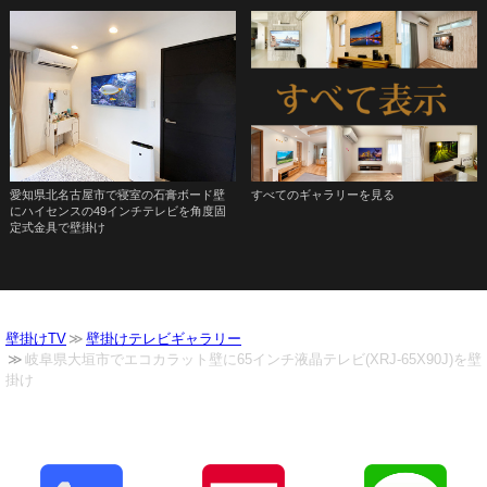
愛知県北名古屋市で寝室の石膏ボード壁
すべてのギャラリーを見る
にハイセンスの49インチテレビを角度固
定式金具で壁掛け
壁掛けTV
壁掛けテレビギャラリー
岐阜県大垣市でエコカラット壁に65インチ液晶テレビ(XRJ-65X90J)を壁
掛け