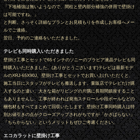
「下地補強は無いようなので、間柱と壁内部分補強の併用で壁掛け
は可能ですね。」
と判断。さっそく詳細なプランとお見積もりを作成しお客様へメー
ルでご連絡。
翌日、予約のご連絡をいただきました。
テレビも同時購入いただきました
壁掛け工事とセットで65インチのソニーのブラビア液晶テレビも同
時購入いただきました。(ありがとうございます)テレビは最新モデ
ルのXRJ-65X90J。壁掛け工事とセットでお買い上げいただくと、
施工当日にスタッフがテレビも搬送します。量販店でテレビだけ購
入するのと違い、大きな箱がリビングの片隅に長期間鎮座すること
もありませんし、工事が終われば発泡スチロールや段ボールなどの
梱包材もすべてまとめて回収いたします。壁掛け工事同時購入は特
別お値引きの点がクローズアップされがちですが「かざばらない」
「ちらからない」というメリットもぜひご考慮ください。
エコカラットに壁掛け工事