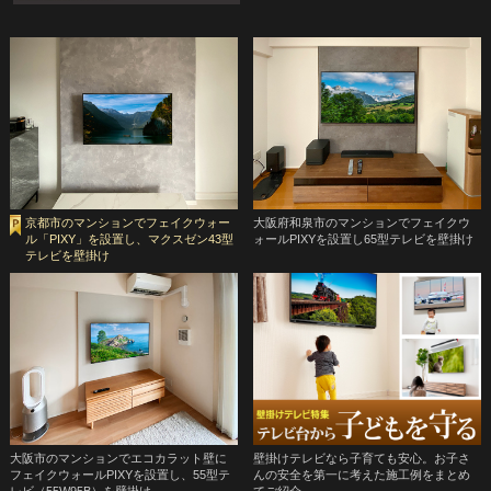
京都市のマンションでフェイクウォー
大阪府和泉市のマンションでフェイクウ
ル「PIXY」を設置し、マクスゼン43型
ォールPIXYを設置し65型テレビを壁掛け
テレビを壁掛け
大阪市のマンションでエコカラット壁に
壁掛けテレビなら子育ても安心。お子さ
フェイクウォールPIXYを設置し、55型テ
んの安全を第一に考えた施工例をまとめ
レビ（55W95B）を壁掛け
てご紹介