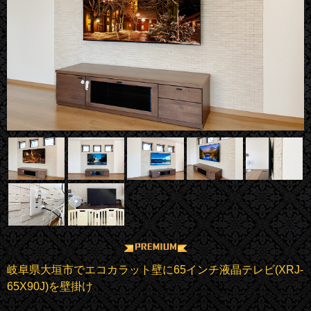
岐阜県大垣市でエコカラット壁に65インチ液晶テレビ(XRJ-
65X90J)を壁掛け