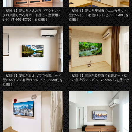
【壁掛け】愛知県名古屋市でアクセント
【壁掛け】愛知県安城市でエコカラット
クロス貼りの石膏ボード壁に55型駅用テ
壁に55インチ有機ELテレビ(KJ-55A8H)を
レビ（TH-55HX750）を壁掛け
壁掛け
【壁掛け】愛知県みよし市で石膏ボード
【壁掛け】三重県鈴鹿市で石膏ボード壁
壁に55インチ有機ELテレビ(KJ-55A8H)を
に75型液晶テレビ KJ-75X8550Gを壁掛け
壁掛け