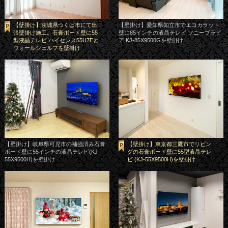
【壁掛け】茨城県つくば市にて出
【壁掛け】愛知県知立市でエコカラット
張壁掛け施工。石膏ボード壁に55
壁に85インチの液晶テレビ ソニーブラビ
型液晶テレビ ハイセンス55U7Eと
ア KJ-85X9500Gを壁掛け
ウォールシェルフを壁掛け
【壁掛け】岐阜県可児市の補強済み石膏
【壁掛け】東京都三鷹市でリビン
ボード壁に55インチの液晶テレビ(KJ-
グの石膏ボード壁に55型液晶テレ
55X9500H)を壁掛け
ビ (KJ-55X9500H)を壁掛け