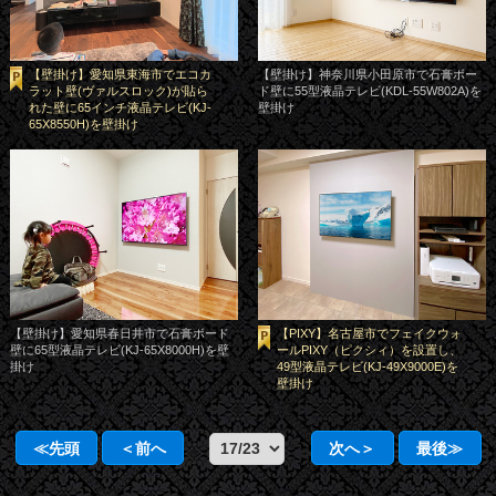
【壁掛け】愛知県東海市でエコカ
【壁掛け】神奈川県小田原市で石膏ボー
ラット壁(ヴァルスロック)が貼ら
ド壁に55型液晶テレビ(KDL-55W802A)を
れた壁に65インチ液晶テレビ(KJ-
壁掛け
65X8550H)を壁掛け
【壁掛け】愛知県春日井市で石膏ボード
【PIXY】名古屋市でフェイクウォ
壁に65型液晶テレビ(KJ-65X8000H)を壁
ールPIXY（ピクシィ）を設置し、
掛け
49型液晶テレビ(KJ-49X9000E)を
壁掛け
≪先頭
＜前へ
次へ＞
最後≫