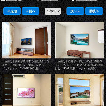
≪先頭
＜前へ
次へ＞
最後≫
【壁掛け】愛知県豊田市で補強済みの石
【壁掛け】石膏ボード壁に65型の有機EL
膏オード壁に40インチ液晶テレビ(シャー
テレビ(ソニーブラビア KJ-65A9G)を壁掛
プのアクオス LC-40J9)を壁掛け
けし、HDMI専用コンセントを新設