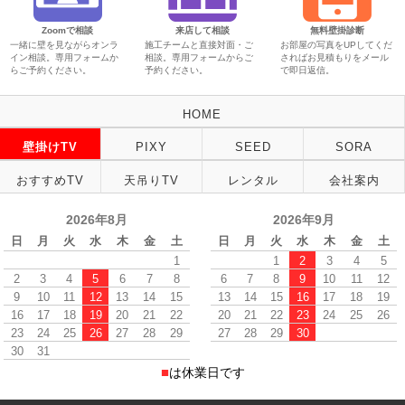
Zoomで相談
来店して相談
無料壁掛診断
一緒に壁を見ながらオンラ
施工チームと直接対面・ご
お部屋の写真をUPしてくだ
イン相談。専用フォームか
相談。専用フォームからご
さればお見積もりをメール
らご予約ください。
予約ください。
で即日返信。
HOME
壁掛けTV
PIXY
SEED
SORA
おすすめTV
天吊りTV
レンタル
会社案内
2026年8月
2026年9月
日
月
火
水
木
金
土
日
月
火
水
木
金
土
1
1
2
3
4
5
2
3
4
5
6
7
8
6
7
8
9
10
11
12
9
10
11
12
13
14
15
13
14
15
16
17
18
19
16
17
18
19
20
21
22
20
21
22
23
24
25
26
23
24
25
26
27
28
29
27
28
29
30
30
31
■
は休業日です