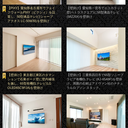
【PIXY】愛知県名古屋市でフェイ
【壁掛け】愛知県一宮市でエコカラット
クウォールPIXY（ピクシィ）を設
壁(ペトラスクエア)に58型液晶テレビ
置し、50型液晶テレビ(シャープ
(58Z20X)を壁掛け
アクオス LC-50W30)を壁掛け
【壁掛け】東京都江東区のタマン
【壁掛け】三重県四日市で65型ソニーブ
ションで石膏ボード壁に壁内補強
ラビア有機ELテレビ (KJ-65A9F)を壁掛
を施し、65型有機ELテレビ(LG
け。周囲の石材はアドヴァン社のナチュ
OLED65C9PJA)を壁掛け
ラルロブソン スタック。