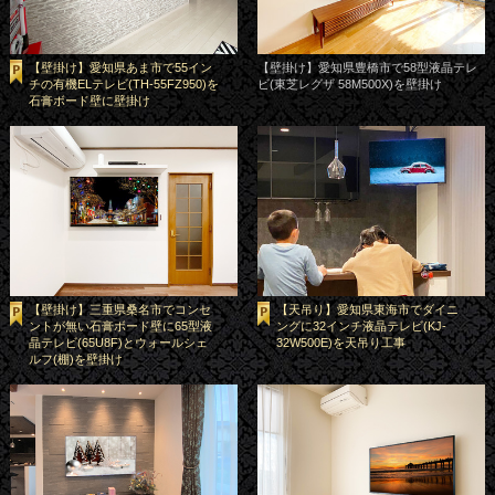
【壁掛け】愛知県あま市で55イン
【壁掛け】愛知県豊橋市で58型液晶テレ
チの有機ELテレビ(TH-55FZ950)を
ビ(東芝レグザ 58M500X)を壁掛け
石膏ボード壁に壁掛け
【壁掛け】三重県桑名市でコンセ
【天吊り】愛知県東海市でダイニ
ントが無い石膏ボード壁に65型液
ングに32インチ液晶テレビ(KJ-
晶テレビ(65U8F)とウォールシェ
32W500E)を天吊り工事
ルフ(棚)を壁掛け