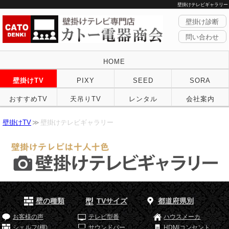
壁掛けテレビギャラリー
壁掛け診断
問い合わせ
HOME
壁掛けTV
PIXY
SEED
SORA
おすすめTV
天吊りTV
レンタル
会社案内
壁掛けTV
壁掛けテレビギャラリー
壁の種類
TVサイズ
都道府県別
お客様の声
テレビ型番
ハウスメーカ
シェルフ(棚)
サウンドバー
HDMIコンセント