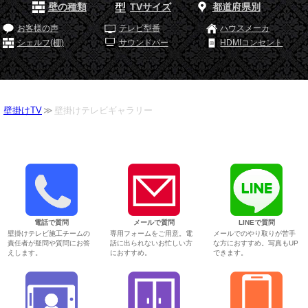
壁の種類
TVサイズ
都道府県別
お客様の声
テレビ型番
ハウスメーカ
シェルフ(棚)
サウンドバー
HDMIコンセント
壁掛けTV
壁掛けテレビギャラリー
電話で質問
メールで質問
LINEで質問
壁掛けテレビ施工チームの
専用フォームをご用意。電
メールでのやり取りが苦手
責任者が疑問や質問にお答
話に出られないお忙しい方
な方におすすめ。写真もUP
えします。
におすすめ。
できます。