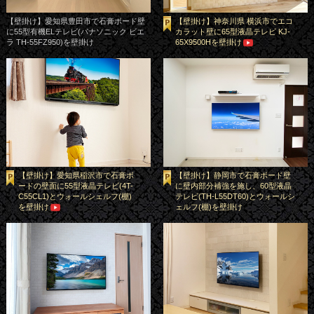
【壁掛け】愛知県豊田市で石膏ボード壁
【壁掛け】神奈川県 横浜市でエコ
に55型有機ELテレビ(パナソニック ビエ
カラット壁に65型液晶テレビ KJ-
ラ TH-55FZ950)を壁掛け
65X9500Hを壁掛け
【壁掛け】愛知県稲沢市で石膏ボ
【壁掛け】静岡市で石膏ボード壁
ードの壁面に55型液晶テレビ(4T-
に壁内部分補強を施し、60型液晶
C55CL1)とウォールシェルフ(棚)
テレビ(TH-L55DT60)とウォールシ
を壁掛け
ェルフ(棚)を壁掛け