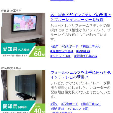
W6828 施工事例
名古屋市で60インチテレビの壁掛け
とブルーレイレコーダーを設置
ちょっとしたリフォーム？テレビの壁
掛けにやはり相性が良いシェルフ。ブ
ルーレイの設置にもこだわっていま
す。
愛知
石膏ボード
補強工事あり
角度固定式金具
壁内配線
シェルフ（棚)
壁掛け工事のみ
W6418 施工事例
ウォールシェルフを上手に使った40
インチテレビの壁掛け
テレビだけでなくブルレイレコーダ機
器も壁掛けにしました。レコーダーの
配線類は極力見えないようにしていま
す。
愛知
石膏ボード
補強工事あり
壁内配線
シェルフ（棚)