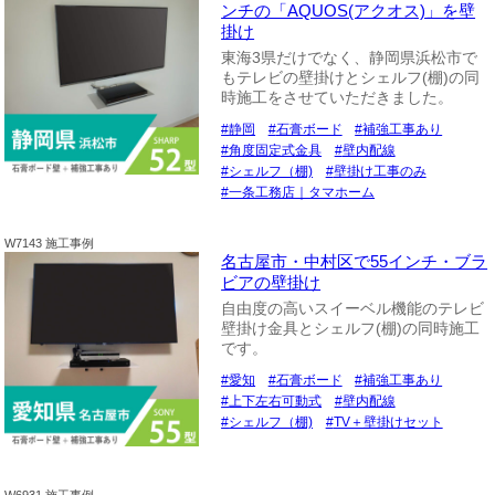
ンチの「AQUOS(アクオス)」を壁
掛け
東海3県だけでなく、静岡県浜松市で
もテレビの壁掛けとシェルフ(棚)の同
時施工をさせていただきました。
静岡
石膏ボード
補強工事あり
角度固定式金具
壁内配線
シェルフ（棚)
壁掛け工事のみ
一条工務店｜タマホーム
W7143 施工事例
名古屋市・中村区で55インチ・ブラ
ビアの壁掛け
自由度の高いスイーベル機能のテレビ
壁掛け金具とシェルフ(棚)の同時施工
です。
愛知
石膏ボード
補強工事あり
上下左右可動式
壁内配線
シェルフ（棚)
TV＋壁掛けセット
W6931 施工事例