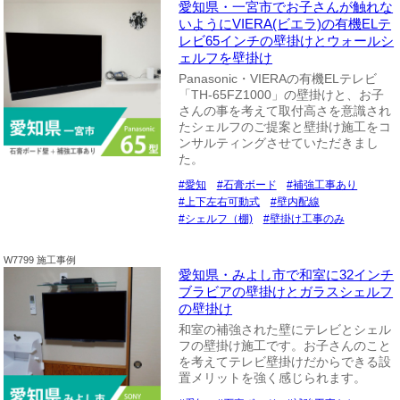
愛知県・一宮市でお子さんが触れな
いようにVIERA(ビエラ)の有機ELテ
レビ65インチの壁掛けとウォールシ
ェルフを壁掛け
Panasonic・VIERAの有機ELテレビ
「TH-65FZ1000」の壁掛けと、お子
さんの事を考えて取付高さを意識され
たシェルフのご提案と壁掛け施工をコ
ンサルティングさせていただきまし
た。
愛知
石膏ボード
補強工事あり
上下左右可動式
壁内配線
シェルフ（棚)
壁掛け工事のみ
W7799 施工事例
愛知県・みよし市で和室に32インチ
ブラビアの壁掛けとガラスシェルフ
の壁掛け
和室の補強された壁にテレビとシェル
フの壁掛け施工です。お子さんのこと
を考えてテレビ壁掛けだからできる設
置メリットを強く感じられます。