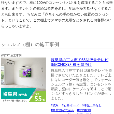
行ないますので、棚に100Vのコンセントパネルを追加することも出来
ます。またテレビとの接続は壁内を通し、配線を極力見せなくするこ
とも出来ます。 ちなみに「赤ちゃんの手の届かない位置のコンセン
ト」ということで、この棚上でスマホの充電などをされるお客様のい
らっしゃいますよ。
シェルフ（棚）の施工事例
W9777 施工事例
岐阜県の可児市で55型液量テレビ
(55C340X)と棚を壁掛け
岐阜県の可児市で55型液晶テレビを壁
掛けさせていただきました。テレビ上
にはレコーダー置き場としてウォール
シェルフ（棚）も設置。コンセントを
新設し壁内にケーブルを通すことで驚
くほどすっきりしたリビングが誕生し
ました。
岐阜
石膏ボード
補強工事なし
角度固定式金具
壁内配線