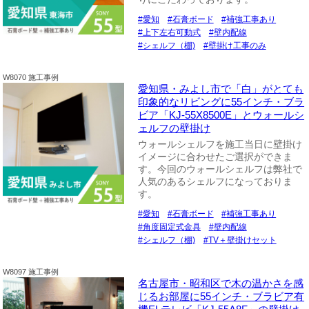
愛知
石膏ボード
補強工事あり
上下左右可動式
壁内配線
シェルフ（棚)
壁掛け工事のみ
W8070 施工事例
愛知県・みよし市で「白」がとても
印象的なリビングに55インチ・ブラ
ビア「KJ-55X8500E」とウォールシ
ェルフの壁掛け
ウォールシェルフを施工当日に壁掛け
イメージに合わせたご選択ができま
す。今回のウォールシェルフは弊社で
人気のあるシェルフになっておりま
す。
愛知
石膏ボード
補強工事あり
角度固定式金具
壁内配線
シェルフ（棚)
TV＋壁掛けセット
W8097 施工事例
名古屋市・昭和区で木の温かさを感
じるお部屋に55インチ・ブラビア有