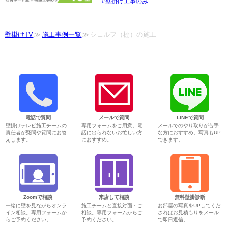
壁掛け工事のみ
壁掛けTV
施工事例一覧
シェルフ（棚）の施工
電話で質問
メールで質問
LINEで質問
壁掛けテレビ施工チームの
専用フォームをご用意。電
メールでのやり取りが苦手
責任者が疑問や質問にお答
話に出られないお忙しい方
な方におすすめ。写真もUP
えします。
におすすめ。
できます。
Zoomで相談
来店して相談
無料壁掛診断
一緒に壁を見ながらオンラ
施工チームと直接対面・ご
お部屋の写真をUPしてくだ
イン相談。専用フォームか
相談。専用フォームからご
さればお見積もりをメール
らご予約ください。
予約ください。
で即日返信。