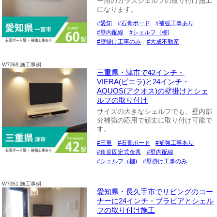
ー用のガラスシェルフの取り付け施工
になります。
愛知
石膏ボード
補強工事あり
壁内配線
シェルフ（棚)
壁掛け工事のみ
大成不動産
W7368 施工事例
三重県・津市で42インチ・
VIERA(ビエラ)と24インチ・
AQUOS(アクオス)の壁掛けとシェ
ルフの取り付け
サイズの大きなシェルフでも、壁内部
分補強の応用で頑丈に取り付け可能で
す。
三重
石膏ボード
補強工事あり
角度固定式金具
壁内配線
シェルフ（棚)
壁掛け工事のみ
W7351 施工事例
愛知県・長久手市でリビングのコー
ナーに24インチ・ブラビアとシェル
フの取り付け施工