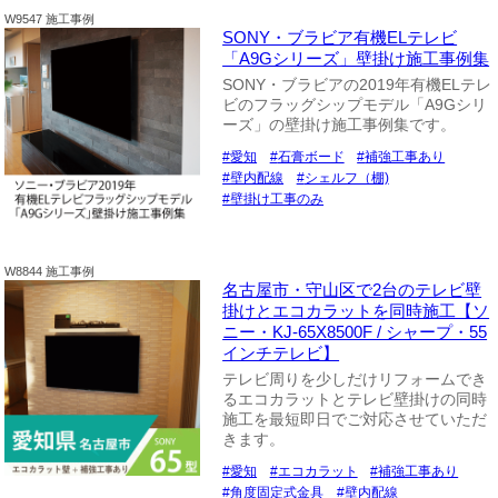
W9547 施工事例
SONY・ブラビア有機ELテレビ
「A9Gシリーズ」壁掛け施工事例集
SONY・ブラビアの2019年有機ELテレ
ビのフラッグシップモデル「A9Gシリ
ーズ」の壁掛け施工事例集です。
愛知
石膏ボード
補強工事あり
壁内配線
シェルフ（棚)
壁掛け工事のみ
W8844 施工事例
名古屋市・守山区で2台のテレビ壁
掛けとエコカラットを同時施工【ソ
ニー・KJ-65X8500F / シャープ・55
インチテレビ】
テレビ周りを少しだけリフォームでき
るエコカラットとテレビ壁掛けの同時
施工を最短即日でご対応させていただ
きます。
愛知
エコカラット
補強工事あり
角度固定式金具
壁内配線