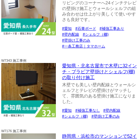
リビングのコーナーへ24インチテレビ
の壁掛け施工とウォールシェルフの組
み合わせは仕上がり美しくて使いやす
さも良好です。
愛知
石膏ボード
補強工事あり
壁内配線
シェルフ（棚)
壁掛け工事のみ
一条工務店｜タマホーム
W7343 施工事例
愛知県・北名古屋市で木壁に32イン
チ・ブラビア壁掛けとシェルフ(棚)
の取り付け施工
木壁でも美しい壁内配線とウォールシ
ェルフとテレビの壁掛けがマッチし
て、雰囲気のある壁掛け施工になりま
した。
愛知
補強工事なし
壁内配線
シェルフ（棚)
壁掛け工事のみ
W7176 施工事例
静岡県・浜松市のマンションで52イ