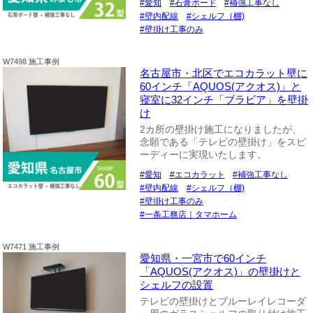
愛知
石膏ボード
補強工事なし
壁内配線
シェルフ（棚)
壁掛け工事のみ
W7498 施工事例
名古屋市・北区でエコカラット壁に
60インチ「AQUOS(アクオス)」と
寝室に32インチ「ブラビア」を壁掛
け
2カ所の壁掛け施工になりましたが、
念願である「テレビの壁掛け」をスピ
ーディーに実現いたします。
愛知
エコカラット
補強工事なし
壁内配線
シェルフ（棚)
壁掛け工事のみ
一条工務店｜タマホーム
W7471 施工事例
愛知県・一宮市で60インチ
「AQUOS(アクオス)」の壁掛けと
シェルフの設置
テレビの壁掛けとブルーレイレコーダ