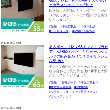
機ELテレビ「KJ-55A8F」の壁掛け
とガラスシェルフの壁掛け
吹き抜けの明るいリビングで、こだわ
りのある美しいテレビの壁掛けを実現
いたしました。
愛知
補強工事あり
壁内配線
シェルフ（棚)
壁掛け工事のみ
W8038 施工事例
名古屋市・北区で65インチ・ブラビ
ア「KJ-65X8500F」とウォールシェ
ルフの組み合わせでスタイリッシュ
な壁掛け
テレビの壁掛けとウォールシェルフの
組み合わせで見た目も使い勝手も大変
満足していただきました。
愛知
石膏ボード
補強工事あり
角度固定式金具
壁内配線
シェルフ（棚)
TV＋壁掛けセット
ウッドフレンズ
W7960 施工事例