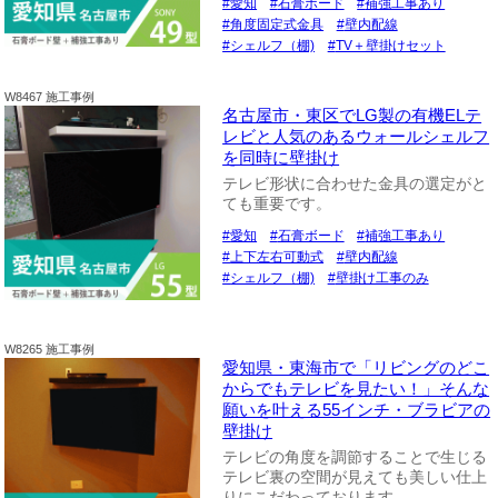
愛知
石膏ボード
補強工事あり
角度固定式金具
壁内配線
シェルフ（棚)
TV＋壁掛けセット
W8467 施工事例
名古屋市・東区でLG製の有機ELテ
レビと人気のあるウォールシェルフ
を同時に壁掛け
テレビ形状に合わせた金具の選定がと
ても重要です。
愛知
石膏ボード
補強工事あり
上下左右可動式
壁内配線
シェルフ（棚)
壁掛け工事のみ
W8265 施工事例
愛知県・東海市で「リビングのどこ
からでもテレビを見たい！」そんな
願いを叶える55インチ・ブラビアの
壁掛け
テレビの角度を調節することで生じる
テレビ裏の空間が見えても美しい仕上
りにこだわっております。