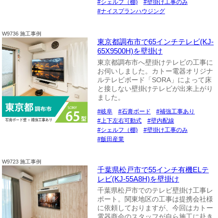
シェルフ（棚)
壁掛け工事のみ
ナイスプランハウジング
W9736 施工事例
東京都調布市で65インチテレビ(KJ-
65X9500H)を壁掛け
東京都調布市へ壁掛けテレビの工事に
お伺いしました。カトー電器オリジナ
ルテレビボード「SORA」によって床
と接しない壁掛けテレビが出来上がり
ました。
岐阜
石膏ボード
補強工事あり
上下左右可動式
壁内配線
シェルフ（棚)
壁掛け工事のみ
飯田産業
W9723 施工事例
千葉県松戸市で55インチ有機ELテ
レビ(KJ-55A8H)を壁掛け
千葉県松戸市でのテレビ壁掛け工事レ
ポート。関東地区の工事は提携会社様
に依頼しておりますが、今回はカトー
電器商会のスタッフが自ら施工に赴き