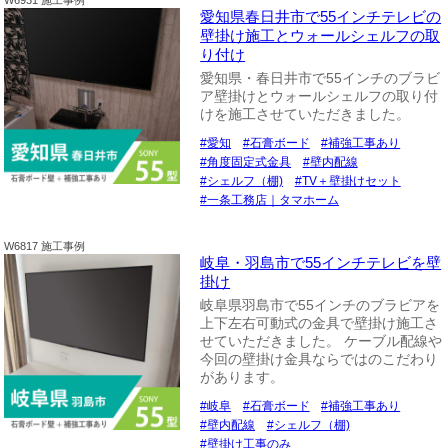
愛知県春日井市で55インチテレビの
壁掛け施工とウォールシェルフの取
り付け
愛知県・春日井市で55インチのブラビ
ア壁掛けとウォールシェルフの取り付
けを施工させていただきました。
愛知
石膏ボード
補強工事あり
角度固定式金具
壁内配線
シェルフ（棚)
TV＋壁掛けセット
一条工務店｜タマホーム
W6817 施工事例
岐阜・羽島市で55インチテレビを壁
掛け
岐阜県羽島市で55インチのブラビアを
上下左右可動式の金具で壁掛け施工さ
せていただきました。 ケーブル配線や
今回の壁掛け金具ならではのこだわり
があります。
岐阜
石膏ボード
補強工事あり
壁内配線
シェルフ（棚)
壁掛け工事のみ