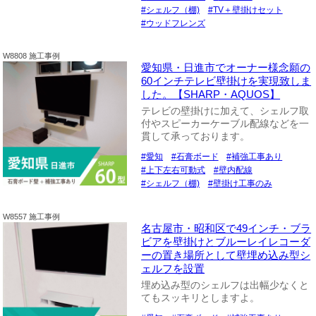
シェルフ（棚)
TV＋壁掛けセット
ウッドフレンズ
W8808 施工事例
愛知県・日進市でオーナー様念願の
60インチテレビ壁掛けを実現致しま
した。【SHARP・AQUOS】
テレビの壁掛けに加えて、シェルフ取
付やスピーカーケーブル配線などを一
貫して承っております。
愛知
石膏ボード
補強工事あり
上下左右可動式
壁内配線
シェルフ（棚)
壁掛け工事のみ
W8557 施工事例
名古屋市・昭和区で49インチ・ブラ
ビアを壁掛けとブルーレイレコーダ
ーの置き場所として壁埋め込み型シ
ェルフを設置
埋め込み型のシェルフは出幅少なくと
てもスッキリとしますよ。