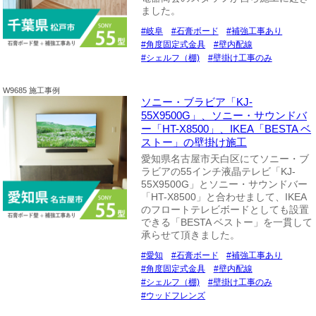
ました。
岐阜
石膏ボード
補強工事あり
角度固定式金具
壁内配線
シェルフ（棚)
壁掛け工事のみ
W9685 施工事例
ソニー・ブラビア「KJ-
55X9500G」、ソニー・サウンドバ
ー「HT-X8500」、IKEA「BESTA ベ
ストー」の壁掛け施工
愛知県名古屋市天白区にてソニー・ブ
ラビアの55インチ液晶テレビ「KJ-
55X9500G」とソニー・サウンドバー
「HT-X8500」と合わせまして、IKEA
のフロートテレビボードとしても設置
できる「BESTA ベストー」を一貫して
承らせて頂きました。
愛知
石膏ボード
補強工事あり
角度固定式金具
壁内配線
シェルフ（棚)
壁掛け工事のみ
ウッドフレンズ