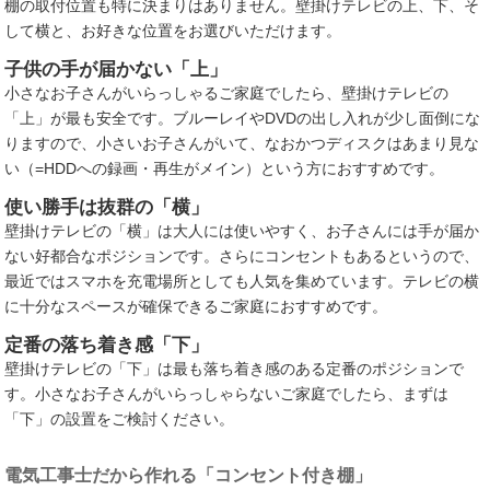
棚の取付位置も特に決まりはありません。壁掛けテレビの上、下、そ
して横と、お好きな位置をお選びいただけます。
子供の手が届かない「上」
小さなお子さんがいらっしゃるご家庭でしたら、壁掛けテレビの
「上」が最も安全です。ブルーレイやDVDの出し入れが少し面倒にな
りますので、小さいお子さんがいて、なおかつディスクはあまり見な
い（=HDDへの録画・再生がメイン）という方におすすめです。
使い勝手は抜群の「横」
壁掛けテレビの「横」は大人には使いやすく、お子さんには手が届か
ない好都合なポジションです。さらにコンセントもあるというので、
最近ではスマホを充電場所としても人気を集めています。テレビの横
に十分なスペースが確保できるご家庭におすすめです。
定番の落ち着き感「下」
壁掛けテレビの「下」は最も落ち着き感のある定番のポジションで
す。小さなお子さんがいらっしゃらないご家庭でしたら、まずは
「下」の設置をご検討ください。
電気工事士だから作れる「コンセント付き棚」