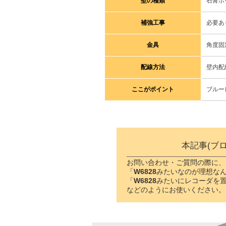
壁の種類
石膏ボ
補強工事
必要あ
金具
角度固
配線方法
壁内配
ここがポイント
ブルー
本記事(ブ
お問い合わせ・ご質問の際に、
「
W6828
みたいなのが理想な
「
W6828
みたいにレコーダを
などのようにお使いください。