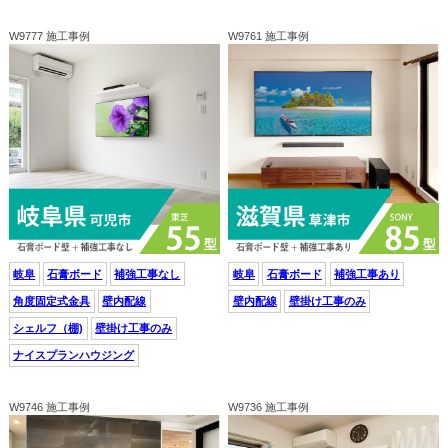
W9777 施工事例
W9761 施工事例
岐阜
石膏ボード
補強工事なし
岐阜
石膏ボード
補強工事あり
角度固定式金具
壁内配線
壁内配線
壁掛け工事のみ
シェルフ（棚)
壁掛け工事のみ
ナイスプランハウジング
W9746 施工事例
W9736 施工事例