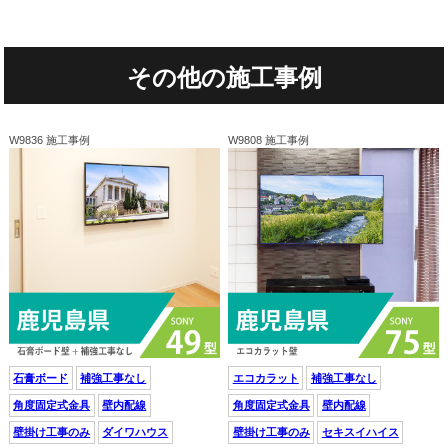
その他の施工事例
W9836 施工事例
W9808 施工事例
石膏ボード
補強工事なし
エコカラット
補強工事なし
角度固定式金具
壁内配線
角度固定式金具
壁内配線
壁掛け工事のみ
ダイワハウス
壁掛け工事のみ
セキスイハイス