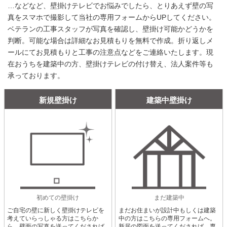
…などなど、壁掛けテレビでお悩みでしたら、とりあえず壁の写
真をスマホで撮影して当社の専用フォームからUPしてください。
ベテランの工事スタッフが写真を確認し、壁掛け可能かどうかを
判断。可能な場合は詳細なお見積もりを無料で作成。折り返しメ
ールにてお見積もりと工事の注意点などをご連絡いたします。現
在おうちを建築中の方、壁掛けテレビの付け替え、法人案件等も
承っております。
新規壁掛け
建築中壁掛け
初めての壁掛け
まだ建築中
ご自宅の壁に新しく壁掛けテレビを
まだお住まいが設計中もしくは建築
考えていらっしゃる方はこちらか
中の方はこちらの専用フォームへ。
ら。壁面の写真を送ってくだされば
新居の図面を送ってくだされば、専