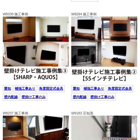
W9339 施工事例
W9294 施工事例
愛知
補強工事あり
角度固定式金具
愛知
補強工事あり
角度固定式金具
壁内配線
壁掛け工事のみ
壁内配線
壁掛け工事のみ
W9237 施工事例
W9183 豆知識