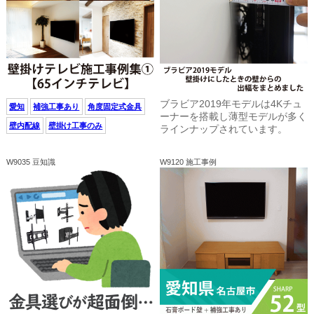
ブラビア2019年モデルは4Kチュ
愛知
補強工事あり
角度固定式金具
ーナーを搭載し薄型モデルが多く
壁内配線
壁掛け工事のみ
ラインナップされています。
W9035 豆知識
W9120 施工事例