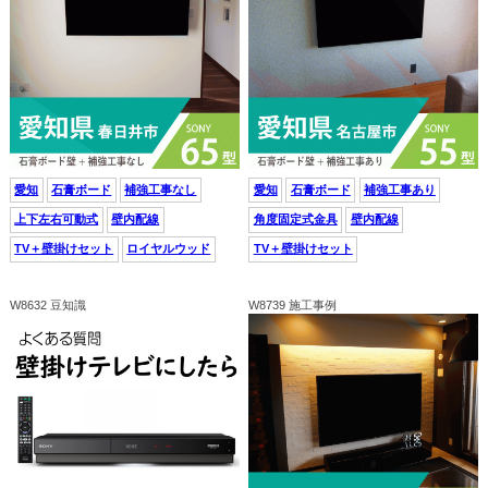
愛知
石膏ボード
補強工事なし
愛知
石膏ボード
補強工事あり
上下左右可動式
壁内配線
角度固定式金具
壁内配線
TV＋壁掛けセット
ロイヤルウッド
TV＋壁掛けセット
W8632 豆知識
W8739 施工事例