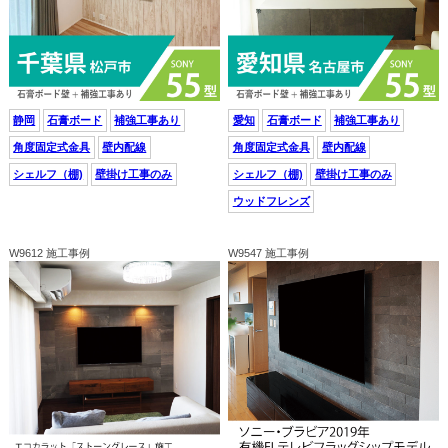
静岡
石膏ボード
補強工事あり
愛知
石膏ボード
補強工事あり
角度固定式金具
壁内配線
角度固定式金具
壁内配線
シェルフ（棚)
壁掛け工事のみ
シェルフ（棚)
壁掛け工事のみ
ウッドフレンズ
W9612 施工事例
W9547 施工事例