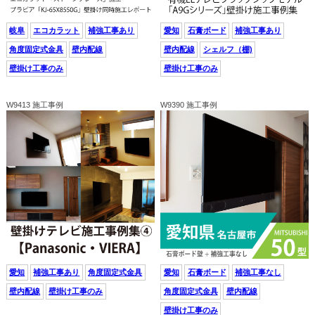
岐阜
エコカラット
補強工事あり
愛知
石膏ボード
補強工事あり
角度固定式金具
壁内配線
壁内配線
シェルフ（棚)
壁掛け工事のみ
壁掛け工事のみ
W9413 施工事例
W9390 施工事例
愛知
補強工事あり
角度固定式金具
愛知
石膏ボード
補強工事なし
壁内配線
壁掛け工事のみ
角度固定式金具
壁内配線
壁掛け工事のみ