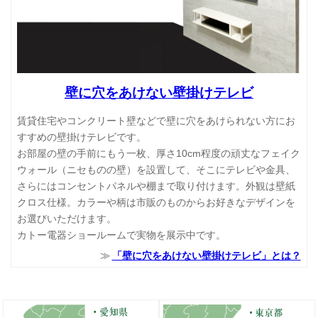
壁に穴をあけない壁掛けテレビ
賃貸住宅やコンクリート壁などで壁に穴をあけられない方にお
すすめの壁掛けテレビです。
お部屋の壁の手前にもう一枚、厚さ10cm程度の頑丈なフェイク
ウォール（ニセものの壁）を設置して、そこにテレビや金具、
さらにはコンセントパネルや棚まで取り付けます。外観は壁紙
クロス仕様。カラーや柄は市販のものからお好きなデザインを
お選びいただけます。
カトー電器ショールームで実物を展示中です。
「壁に穴をあけない壁掛けテレビ」とは？