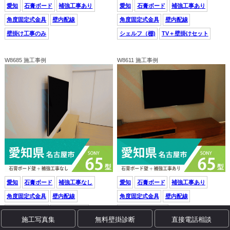
愛知
石膏ボード
補強工事あり
愛知
石膏ボード
補強工事あり
角度固定式金具
壁内配線
角度固定式金具
壁内配線
壁掛け工事のみ
シェルフ（棚)
TV＋壁掛けセット
W8685 施工事例
W8611 施工事例
愛知
石膏ボード
補強工事なし
愛知
石膏ボード
補強工事あり
角度固定式金具
壁内配線
角度固定式金具
壁内配線
壁掛け工事のみ
ミサワホーム
TV＋壁掛けセット
施工写真集
無料壁掛診断
直接電話相談