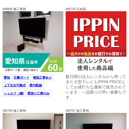
W8808 施工事例
W8729 豆知識
数日間の法人レンタルから帰って
愛知
石膏ボード
補強工事あり
きた大型テレビもIPPIN PRICEと
上下左右可動式
壁内配線
してお値打ちな価格で販売されて
います。一品限りの早い者勝ちで
シェルフ（棚)
壁掛け工事のみ
す。
W8789 施工事例
W8767 施工事例