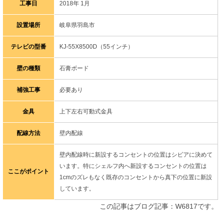
工事日
2018年 1月
設置場所
岐阜県羽島市
テレビの型番
KJ-55X8500D（55インチ）
壁の種類
石膏ボード
補強工事
必要あり
金具
上下左右可動式金具
配線方法
壁内配線
壁内配線時に新設するコンセントの位置はシビアに決めて
います。特にシェルフ内へ新設するコンセントの位置は
ここがポイント
1cmのズレもなく既存のコンセントから真下の位置に新設
しています。
この記事はブログ記事：W6817です。