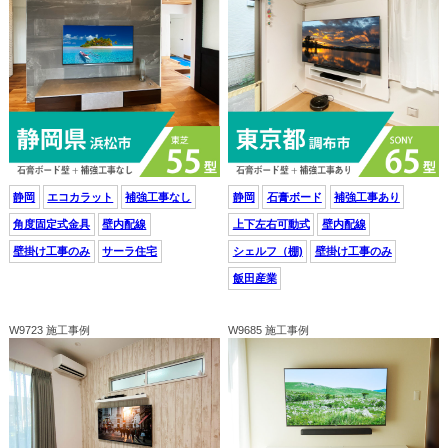
静岡
エコカラット
補強工事なし
静岡
石膏ボード
補強工事あり
角度固定式金具
壁内配線
上下左右可動式
壁内配線
壁掛け工事のみ
サーラ住宅
シェルフ（棚)
壁掛け工事のみ
飯田産業
W9723 施工事例
W9685 施工事例