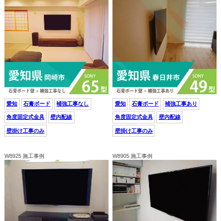
愛知
石膏ボード
補強工事なし
愛知
石膏ボード
補強工事あり
角度固定式金具
壁内配線
角度固定式金具
壁内配線
壁掛け工事のみ
壁掛け工事のみ
W8925 施工事例
W8905 施工事例