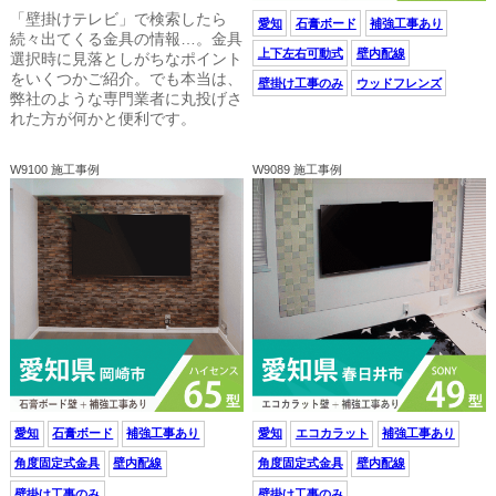
「壁掛けテレビ」で検索したら
愛知
石膏ボード
補強工事あり
続々出てくる金具の情報…。金具
上下左右可動式
壁内配線
選択時に見落としがちなポイント
をいくつかご紹介。でも本当は、
壁掛け工事のみ
ウッドフレンズ
弊社のような専門業者に丸投げさ
れた方が何かと便利です。
W9100 施工事例
W9089 施工事例
愛知
石膏ボード
補強工事あり
愛知
エコカラット
補強工事あり
角度固定式金具
壁内配線
角度固定式金具
壁内配線
壁掛け工事のみ
壁掛け工事のみ