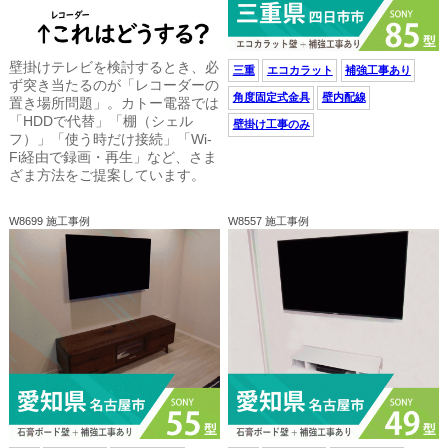
壁掛けテレビを検討するとき、必
三重
エコカラット
補強工事あり
ず突き当たるのが「レコーダーの
角度固定式金具
壁内配線
置き場所問題」。カトー電器では
「HDDで代替」「棚（シェル
壁掛け工事のみ
フ）」「使う時だけ接続」「Wi-
Fi経由で録画・再生」など、さま
ざま方法をご提案しています。
W8699 施工事例
W8557 施工事例