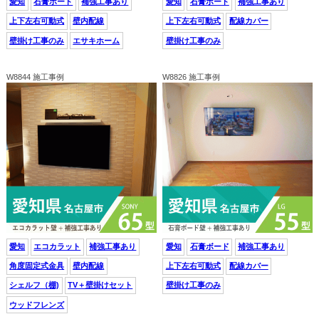
愛知
石膏ボード
補強工事あり
愛知
石膏ボード
補強工事あり
上下左右可動式
壁内配線
上下左右可動式
配線カバー
壁掛け工事のみ
エサキホーム
壁掛け工事のみ
W8844 施工事例
W8826 施工事例
愛知
エコカラット
補強工事あり
愛知
石膏ボード
補強工事あり
角度固定式金具
壁内配線
上下左右可動式
配線カバー
シェルフ（棚)
TV＋壁掛けセット
壁掛け工事のみ
ウッドフレンズ