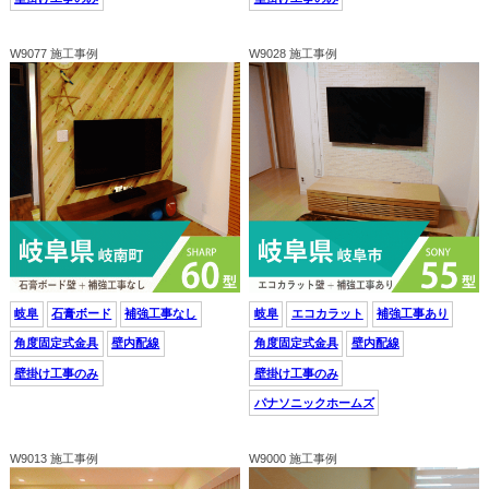
W9077 施工事例
W9028 施工事例
岐阜
石膏ボード
補強工事なし
岐阜
エコカラット
補強工事あり
角度固定式金具
壁内配線
角度固定式金具
壁内配線
壁掛け工事のみ
壁掛け工事のみ
パナソニックホームズ
W9013 施工事例
W9000 施工事例