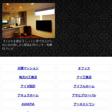
【うえやま建設 】しっくい壁で仕上げら
れた白の美しさに馴染む55インチ・有機
ELテレビ
分譲マンション
オフィス
地元の工務店
アイ工務店
アイダ設計
アイフルホーム
アキュラホーム
アサヒグローバル
AVANTIA
アーネストワン