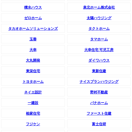
積水ハウス
泉北ホーム株式会社
ゼロホーム
太陽ハウジング
タカオホームソリューションズ
タクトホーム
玉善
タマホーム
大幸
大幸住宅 可児工房
大丸開発
ダイワハウス
東栄住宅
東新住建
トヨタホーム
ナイスプランハウジング
ネイエ設計
野村不動産
一建設
パナホーム
桧家住宅
ファースト住建
フジケン
富士住研