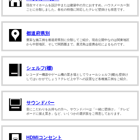
現在マイホームを設計中または建築中の方におすすめ。ハウスメーカー別
ごとに分類しました。各社の特徴に対応したテレビ壁掛けも得意です。
都道府県別
豊富な施工例を都道府県別に分類してご紹介。現在公開中なのは関東地区
から中部地区、そして関西圏まで。鹿児島は提携会社によるものです。
シェルフ(棚)
レコーダー機器やゲーム機の置き場としてウォールシェルフ(棚)も壁掛け
してはいかがでしょう？テレビ上や下への設置など各種施工例をご紹介。
サウンドバー
音にこだわりをお持ちの方へ。サウンドバーは「一緒に壁掛け」「テレビ
ボードに据え置き」など、いくつかの選択肢をご用意しております。
HDMIコンセント