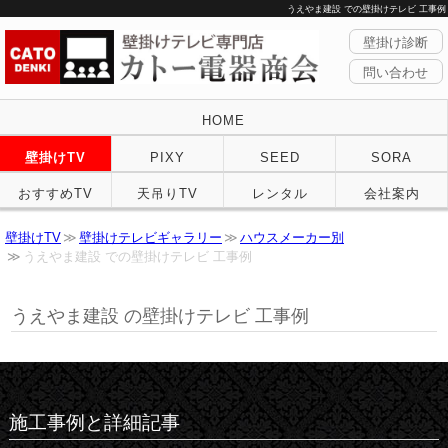
うえやま建設 での壁掛けテレビ 工事例
壁掛け診断
問い合わせ
HOME
壁掛けTV
PIXY
SEED
SORA
おすすめTV
天吊りTV
レンタル
会社案内
壁掛けTV
壁掛けテレビギャラリー
ハウスメーカー別
うえやま建設 での壁掛けテレビ 工事例
うえやま建設 の壁掛けテレビ 工事例
施工事例と詳細記事