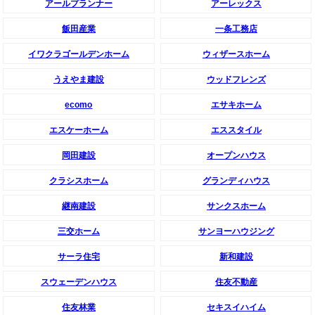
アールプランナー
アーレックス
飯田産業
一条工務店
イワクラゴールデンホーム
ウィザースホーム
うえやま建設
ウッドフレンズ
ecomo
エサキホーム
エスケーホーム
エススタイル
岡田建設
オープンハウス
クラシスホーム
グランディハウス
継南建設
サンクスホーム
三交ホーム
サンヨーハウジング
サーラ住宅
新和建設
スウェーデンハウス
住友不動産
住友林業
セキスイハイム