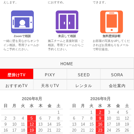
えします。
におすすめ。
できます。
Zoomで相談
来店して相談
無料壁掛診断
一緒に壁を見ながらオンラ
施工チームと直接対面・ご
お部屋の写真をUPしてくだ
イン相談。専用フォームか
相談。専用フォームからご
さればお見積もりをメール
らご予約ください。
予約ください。
で即日返信。
HOME
壁掛けTV
PIXY
SEED
SORA
おすすめTV
天吊りTV
レンタル
会社案内
2026年8月
2026年9月
日
月
火
水
木
金
土
日
月
火
水
木
金
土
1
1
2
3
4
5
2
3
4
5
6
7
8
6
7
8
9
10
11
12
9
10
11
12
13
14
15
13
14
15
16
17
18
19
16
17
18
19
20
21
22
20
21
22
23
24
25
26