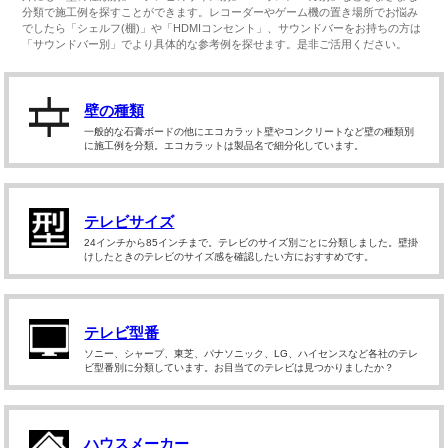
分類で施工例を探すことができます。レコーダーやゲーム機の置き場所でお悩み
でしたら「シェルフ(棚)」や「HDMIコンセント」、サウンドバーをお持ちの方は
「サウンドバー別」でより具体的な参考例を探せます。是非ご活用ください。
壁の種類
一般的な石膏ボードの他にエコカラット壁やコンクリートなど壁の種類別
に施工例を分類。エコカラットは製品名で細分化しています。
テレビサイズ
24インチから85インチまで。テレビのサイズ別ごとに分類しました。壁掛
けしたときのテレビのサイズ感を確認したい方におすすめです。
テレビ型番
ソニー、シャープ、東芝、パナソニック、LG、ハイセンスなど各社のテレ
ビ型番別に分類しています。お目当てのテレビは見つかりましたか？
ハウスメーカー