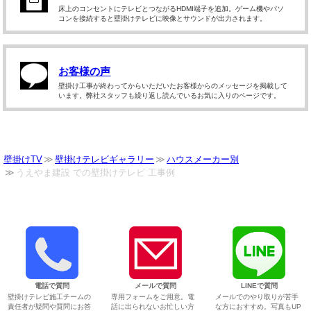
床上のコンセントにテレビとつながるHDMI端子を追加。ゲーム機やパソ
コンを接続すると壁掛けテレビに映像とサウンドが出力されます。
お客様の声
壁掛け工事が終わってからいただいたお客様からのメッセージを掲載して
います。弊社スタッフも繰り返し読んでいるお気に入りのページです。
壁掛けTV
壁掛けテレビギャラリー
ハウスメーカー別
うえやま建設 での壁掛けテレビ 工事例
電話で質問
メールで質問
LINEで質問
壁掛けテレビ施工チームの
専用フォームをご用意。電
メールでのやり取りが苦手
責任者が疑問や質問にお答
話に出られないお忙しい方
な方におすすめ。写真もUP