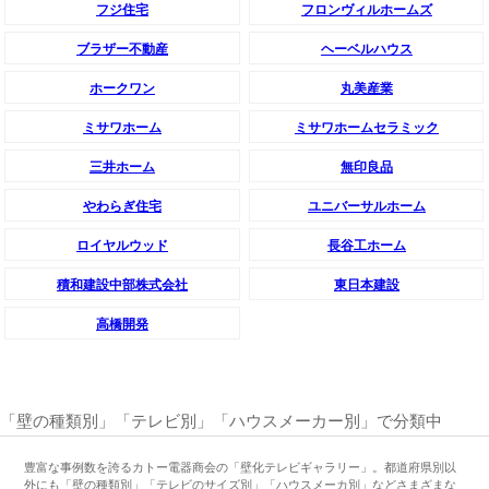
フジ住宅
フロンヴィルホームズ
ブラザー不動産
ヘーベルハウス
ホークワン
丸美産業
ミサワホーム
ミサワホームセラミック
三井ホーム
無印良品
やわらぎ住宅
ユニバーサルホーム
ロイヤルウッド
長谷工ホーム
積和建設中部株式会社
東日本建設
高橋開発
「壁の種類別」「テレビ別」「ハウスメーカー別」で分類中
豊富な事例数を誇るカトー電器商会の「壁化テレビギャラリー」。都道府県別以
外にも「壁の種類別」「テレビのサイズ別」「ハウスメーカ別」などさまざまな