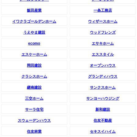
飯田産業
一条工務店
イワクラゴールデンホーム
ウィザースホーム
うえやま建設
ウッドフレンズ
ecomo
エサキホーム
エスケーホーム
エススタイル
岡田建設
オープンハウス
クラシスホーム
グランディハウス
継南建設
サンクスホーム
三交ホーム
サンヨーハウジング
サーラ住宅
新和建設
スウェーデンハウス
住友不動産
住友林業
セキスイハイム