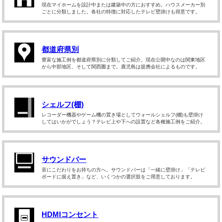
現在マイホームを設計中または建築中の方におすすめ。ハウスメーカー別
ごとに分類しました。各社の特徴に対応したテレビ壁掛けも得意です。
都道府県別
豊富な施工例を都道府県別に分類してご紹介。現在公開中なのは関東地区
から中部地区、そして関西圏まで。鹿児島は提携会社によるものです。
シェルフ(棚)
レコーダー機器やゲーム機の置き場としてウォールシェルフ(棚)も壁掛け
してはいかがでしょう？テレビ上や下への設置など各種施工例をご紹介。
サウンドバー
音にこだわりをお持ちの方へ。サウンドバーは「一緒に壁掛け」「テレビ
ボードに据え置き」など、いくつかの選択肢をご用意しております。
HDMIコンセント