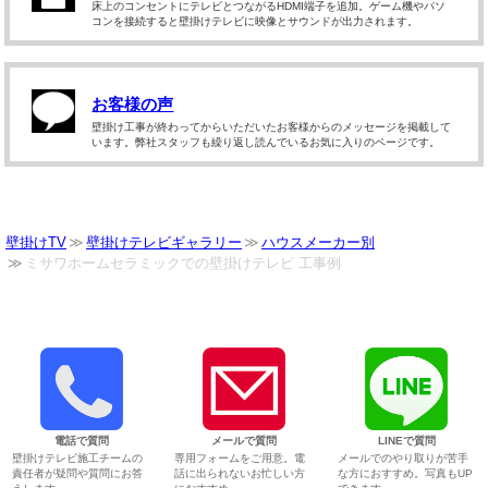
床上のコンセントにテレビとつながるHDMI端子を追加。ゲーム機やパソ
コンを接続すると壁掛けテレビに映像とサウンドが出力されます。
お客様の声
壁掛け工事が終わってからいただいたお客様からのメッセージを掲載して
います。弊社スタッフも繰り返し読んでいるお気に入りのページです。
壁掛けTV
壁掛けテレビギャラリー
ハウスメーカー別
ミサワホームセラミックでの壁掛けテレビ 工事例
電話で質問
メールで質問
LINEで質問
壁掛けテレビ施工チームの
専用フォームをご用意。電
メールでのやり取りが苦手
責任者が疑問や質問にお答
話に出られないお忙しい方
な方におすすめ。写真もUP