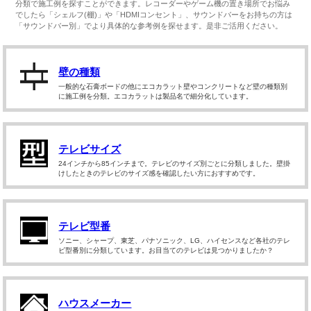
分類で施工例を探すことができます。レコーダーやゲーム機の置き場所でお悩み
でしたら「シェルフ(棚)」や「HDMIコンセント」、サウンドバーをお持ちの方は
「サウンドバー別」でより具体的な参考例を探せます。是非ご活用ください。
壁の種類
一般的な石膏ボードの他にエコカラット壁やコンクリートなど壁の種類別
に施工例を分類。エコカラットは製品名で細分化しています。
テレビサイズ
24インチから85インチまで。テレビのサイズ別ごとに分類しました。壁掛
けしたときのテレビのサイズ感を確認したい方におすすめです。
テレビ型番
ソニー、シャープ、東芝、パナソニック、LG、ハイセンスなど各社のテレ
ビ型番別に分類しています。お目当てのテレビは見つかりましたか？
ハウスメーカー