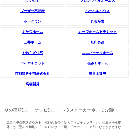
フジ住宅
フロンヴィルホームズ
ブラザー不動産
ヘーベルハウス
ホークワン
丸美産業
ミサワホーム
ミサワホームセラミック
三井ホーム
無印良品
やわらぎ住宅
ユニバーサルホーム
ロイヤルウッド
長谷工ホーム
積和建設中部株式会社
東日本建設
高橋開発
「壁の種類別」「テレビ別」「ハウスメーカー別」で分類中
豊富な事例数を誇るカトー電器商会の「壁化テレビギャラリー」。都道府県別以
外にも「壁の種類別」「テレビのサイズ別」「ハウスメーカ別」などさまざまな