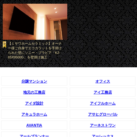
【ミサワホームセラミック】オーナ
ー様ご自身でエコカラットを手掛け
られた壁にソニー・ブラビア「KJ-
65X9500G」を壁掛け施工
分譲マンション
オフィス
地元の工務店
アイ工務店
アイダ設計
アイフルホーム
アキュラホーム
アサヒグローバル
AVANTIA
アーネストワン
アールプランナー
アーレックス