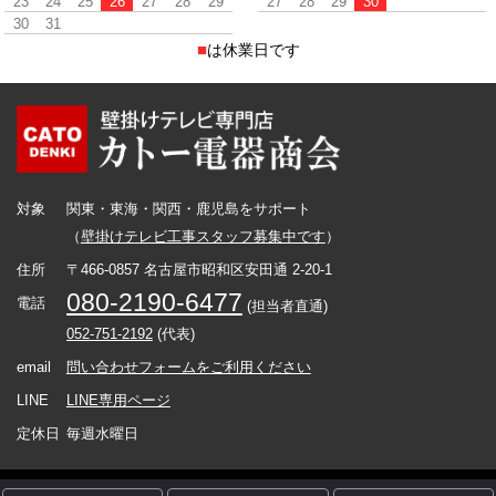
23
24
25
26
27
28
29
27
28
29
30
30
31
■
は休業日です
対象
関東・東海・関西・鹿児島をサポート
（
壁掛けテレビ工事スタッフ募集中です
）
住所
〒466-0857 名古屋市昭和区安田通 2-20-1
080-2190-6477
電話
(担当者直通)
052-751-2192
(代表)
email
問い合わせフォームをご利用ください
LINE
LINE専用ページ
定休日
毎週水曜日