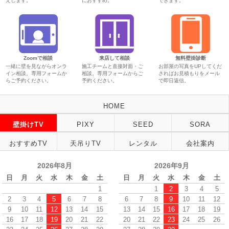
えします。
におすすめ。
できます。
Zoomで相談
来店して相談
無料壁掛診断
一緒に壁を見ながらオンラ
施工チームと直接対面・ご
お部屋の写真をUPしてくだ
イン相談。専用フォームか
相談。専用フォームからご
さればお見積もりをメール
らご予約ください。
予約ください。
で即日返信。
HOME
壁掛けTV
PIXY
SEED
SORA
おすすめTV
天吊りTV
レンタル
会社案内
2026年8月
2026年9月
日
月
火
水
木
金
土
日
月
火
水
木
金
土
1
1
2
3
4
5
2
3
4
5
6
7
8
6
7
8
9
10
11
12
9
10
11
12
13
14
15
13
14
15
16
17
18
19
16
17
18
19
20
21
22
20
21
22
23
24
25
26