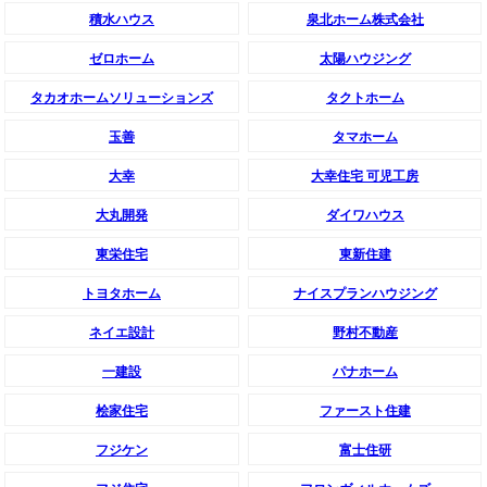
積水ハウス
泉北ホーム株式会社
ゼロホーム
太陽ハウジング
タカオホームソリューションズ
タクトホーム
玉善
タマホーム
大幸
大幸住宅 可児工房
大丸開発
ダイワハウス
東栄住宅
東新住建
トヨタホーム
ナイスプランハウジング
ネイエ設計
野村不動産
一建設
パナホーム
桧家住宅
ファースト住建
フジケン
富士住研