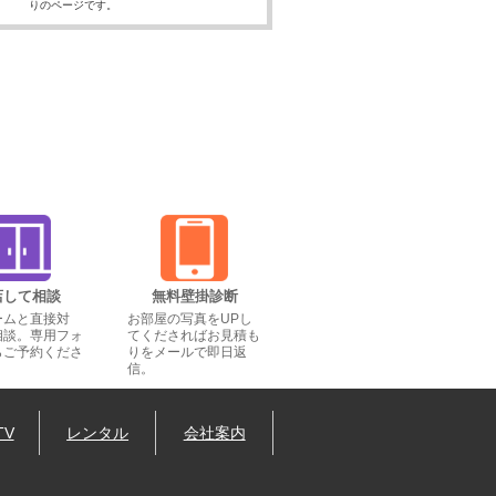
りのページです。
店して相談
無料壁掛診断
ームと直接対
お部屋の写真をUPし
相談。専用フォ
てくださればお見積も
らご予約くださ
りをメールで即日返
信。
TV
レンタル
会社案内