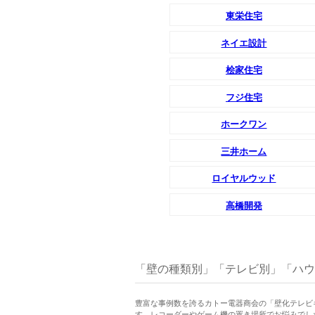
東栄住宅
ネイエ設計
桧家住宅
フジ住宅
ホークワン
三井ホーム
ロイヤルウッド
高橋開発
「壁の種類別」「テレビ別」「ハウ
豊富な事例数を誇るカトー電器商会の「壁化テレビ
す。レコーダーやゲーム機の置き場所でお悩みでした