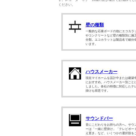
ください。
壁の種類
一般的な石膏ボードの他にエコカラ
やコンクリートなど壁の種類別に施
分類。エコカラットは製品名で細分
います。
ハウスメーカー
現在マイホームを設計中または建築
におすすめ。ハウスメーカー別ごと
しました。各社の特徴に対応したテ
掛けも得意です。
サウンドバー
音にこだわりをお持ちの方へ。サウ
ーは「一緒に壁掛け」「テレビボー
え置き」など、いくつかの選択肢を