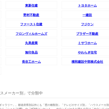
東新住建
トヨタホーム
野村不動産
一建設
ファースト住建
フジケン
フロンヴィルホームズ
ブラザー不動産
丸美産業
ミサワホーム
無印良品
やわらぎ住宅
長谷工ホーム
積和建設中部株式会社
スメーカー別」で分類中
ギャラリー」。都道府県別以外にも「壁の種類別」「テレビのサイズ別」「ハウスメーカ別
ら「シェルフ(棚)」や「HDMIコンセント」、サウンドバーをお持ちの方は「サウンドバ