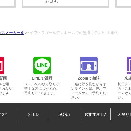
されます。
ウスメーカー別
イワクラゴールデンホームでの壁掛けテレビ 工事例
質問
LINEで質問
Zoomで相談
来
をご用
メールでのやり取りが
一緒に壁を見ながらオ
施工チ
られない
苦手な方におすすめ。
ンライン相談。専用フ
面・ご
おすす
写真もUPできます。
ォームからご予約くだ
ームか
さい。
い。
PIXY
SEED
SORA
おすすめTV
天吊り