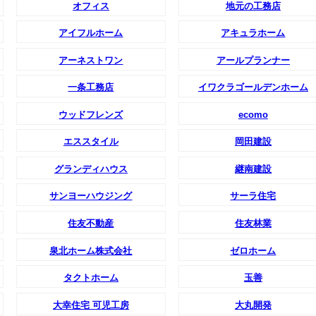
オフィス
地元の工務店
アイフルホーム
アキュラホーム
アーネストワン
アールプランナー
一条工務店
イワクラゴールデンホーム
ウッドフレンズ
ecomo
エススタイル
岡田建設
グランディハウス
継南建設
サンヨーハウジング
サーラ住宅
住友不動産
住友林業
泉北ホーム株式会社
ゼロホーム
タクトホーム
玉善
大幸住宅 可児工房
大丸開発