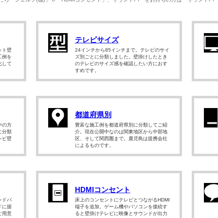
テレビサイズ
ット壁
24インチから85インチまで。テレビのサイ
工例を
ズ別ごとに分類しました。壁掛けしたとき
化して
のテレビのサイズ感を確認したい方におす
すめです。
都道府県別
中の方
豊富な施工例を都道府県別に分類してご紹
に分類
介。現在公開中なのは関東地区から中部地
レビ壁
区、そして関西圏まで。鹿児島は提携会社
によるものです。
HDMIコンセント
ンドバ
床上のコンセントにテレビとつながるHDMI
ドに据
端子を追加。ゲーム機やパソコンを接続す
ご用意
ると壁掛けテレビに映像とサウンドが出力