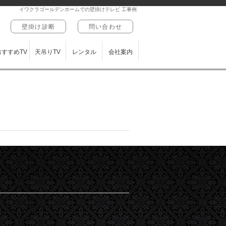
イワクラゴールデンホームでの壁掛けテレビ 工事例
壁掛け診断
問い合わせ
おすすめTV
天吊りTV
レンタル
会社案内