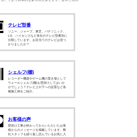
テレビ型番
ソニー、シャープ、東芝、パナソニック、
LG、ハイセンスなど各社のテレビ型番別に
分類しています。お目当てのテレビは見つ
かりましたか？
シェルフ(棚)
レコーダー機器やゲーム機の置き場として
ウォールシェルフ(棚)も壁掛けしてはいか
がでしょう？テレビ上や下への設置など各
種施工例をご紹介。
お客様の声
壁掛け工事が終わってからいただいたお客
様からのメッセージを掲載しています。弊
社スタッフも繰り返し読んでいるお気に入