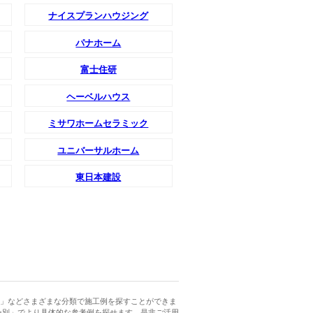
ナイスプランハウジング
パナホーム
富士住研
ヘーベルハウス
ミサワホームセラミック
ユニバーサルホーム
東日本建設
」などさまざまな分類で施工例を探すことができま
ー別」でより具体的な参考例を探せます。是非ご活用