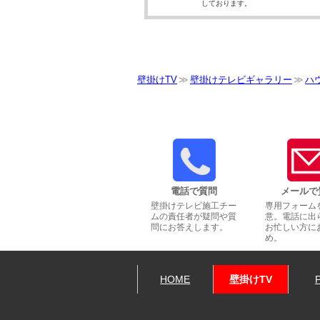
しております。
壁掛けTV
壁掛けテレビギャラリー
ハ
電話で質問
メールで
壁掛けテレビ施工チー
専用フォーム
ムの責任者が疑問や質
意。電話に出
問にお答えします。
お忙しい方に
め。
HOME
壁掛けTV