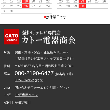
16
17
18
19
20
21
22
20
21
22
23
24
25
26
23
24
25
26
27
28
29
27
28
29
30
30
31
■
は休業日です
対象
関東・東海・関西・鹿児島をサポート
（
壁掛けテレビ工事スタッフ募集中です
）
住所
〒466-0857 名古屋市昭和区安田通 2-20-1
080-2190-6477
電話
(担当者直通)
052-751-2192
(代表)
email
問い合わせフォームをご利用ください
LINE
LINE専用ページ
定休日
毎週水曜日