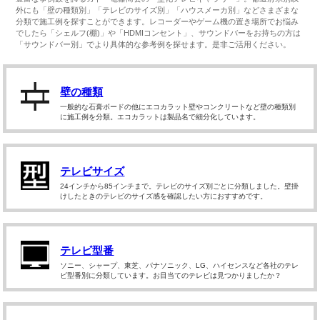
外にも「壁の種類別」「テレビのサイズ別」「ハウスメーカ別」などさまざまな
分類で施工例を探すことができます。レコーダーやゲーム機の置き場所でお悩み
でしたら「シェルフ(棚)」や「HDMIコンセント」、サウンドバーをお持ちの方は
「サウンドバー別」でより具体的な参考例を探せます。是非ご活用ください。
壁の種類
一般的な石膏ボードの他にエコカラット壁やコンクリートなど壁の種類別
に施工例を分類。エコカラットは製品名で細分化しています。
テレビサイズ
24インチから85インチまで。テレビのサイズ別ごとに分類しました。壁掛
けしたときのテレビのサイズ感を確認したい方におすすめです。
テレビ型番
ソニー、シャープ、東芝、パナソニック、LG、ハイセンスなど各社のテレ
ビ型番別に分類しています。お目当てのテレビは見つかりましたか？