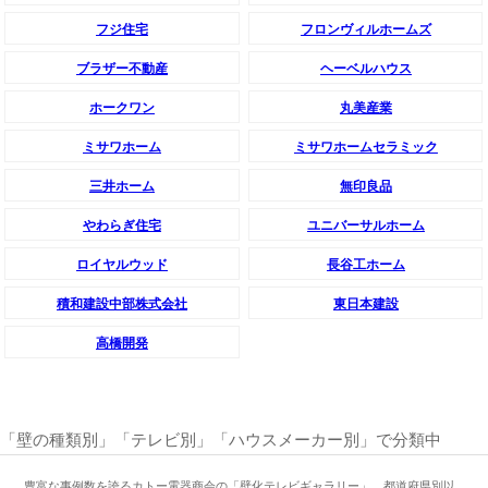
フジ住宅
フロンヴィルホームズ
ブラザー不動産
ヘーベルハウス
ホークワン
丸美産業
ミサワホーム
ミサワホームセラミック
三井ホーム
無印良品
やわらぎ住宅
ユニバーサルホーム
ロイヤルウッド
長谷工ホーム
積和建設中部株式会社
東日本建設
高橋開発
「壁の種類別」「テレビ別」「ハウスメーカー別」で分類中
豊富な事例数を誇るカトー電器商会の「壁化テレビギャラリー」。都道府県別以