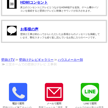
HDMIコンセント
床上のコンセントにテレビとつながるHDMI端子を追加。ゲーム機やパソ
コンを接続すると壁掛けテレビに映像とサウンドが出力されます。
お客様の声
壁掛け工事が終わってからいただいたお客様からのメッセージを掲載して
います。弊社スタッフも繰り返し読んでいるお気に入りのページです。
壁掛けTV
壁掛けテレビギャラリー
ハウスメーカー別
三交ホームでの壁掛けテレビ 工事例
電話で質問
メールで質問
LINEで質問
壁掛けテレビ施工チームの
専用フォームをご用意。電
メールでのやり取りが苦手