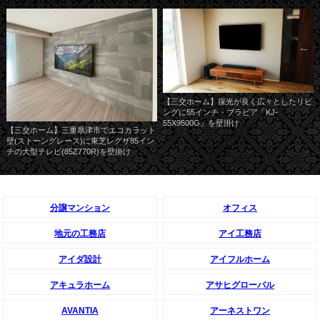
【三交ホーム】採光が良く広々としたリビ
ングに55インチ・ブラビア「KJ-
55X9500G」を壁掛け
【三交ホーム】三重県津市でエコカラット
壁(ストーングレース)に東芝レグザ85イン
チの大型テレビ(85Z770R)を壁掛け
分譲マンション
オフィス
地元の工務店
アイ工務店
アイダ設計
アイフルホーム
アキュラホーム
アサヒグローバル
AVANTIA
アーネストワン