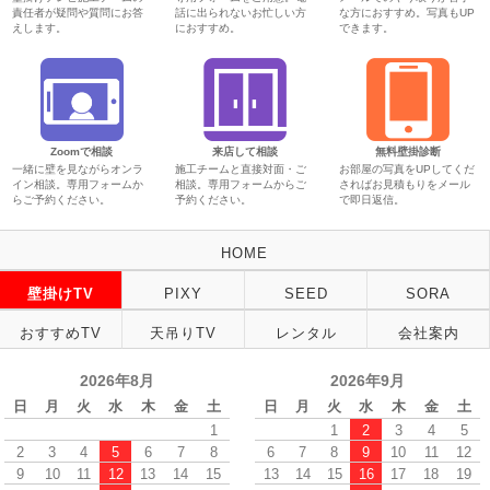
責任者が疑問や質問にお答
話に出られないお忙しい方
な方におすすめ。写真もUP
えします。
におすすめ。
できます。
Zoomで相談
来店して相談
無料壁掛診断
一緒に壁を見ながらオンラ
施工チームと直接対面・ご
お部屋の写真をUPしてくだ
イン相談。専用フォームか
相談。専用フォームからご
さればお見積もりをメール
らご予約ください。
予約ください。
で即日返信。
HOME
壁掛けTV
PIXY
SEED
SORA
おすすめTV
天吊りTV
レンタル
会社案内
2026年8月
2026年9月
日
月
火
水
木
金
土
日
月
火
水
木
金
土
1
1
2
3
4
5
2
3
4
5
6
7
8
6
7
8
9
10
11
12
9
10
11
12
13
14
15
13
14
15
16
17
18
19