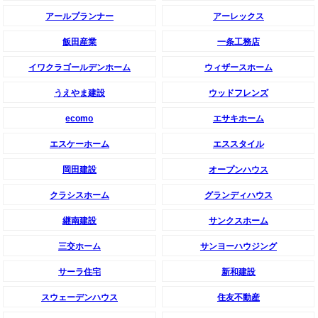
アールプランナー
アーレックス
飯田産業
一条工務店
イワクラゴールデンホーム
ウィザースホーム
うえやま建設
ウッドフレンズ
ecomo
エサキホーム
エスケーホーム
エススタイル
岡田建設
オープンハウス
クラシスホーム
グランディハウス
継南建設
サンクスホーム
三交ホーム
サンヨーハウジング
サーラ住宅
新和建設
スウェーデンハウス
住友不動産