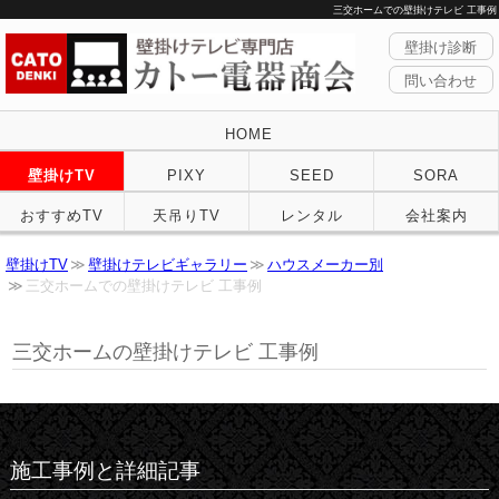
三交ホームでの壁掛けテレビ 工事例
壁掛け診断
問い合わせ
HOME
壁掛けTV
PIXY
SEED
SORA
おすすめTV
天吊りTV
レンタル
会社案内
壁掛けTV
壁掛けテレビギャラリー
ハウスメーカー別
三交ホームでの壁掛けテレビ 工事例
三交ホームの壁掛けテレビ 工事例
施工事例と詳細記事