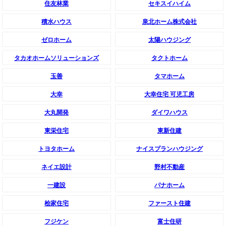
住友林業
セキスイハイム
積水ハウス
泉北ホーム株式会社
ゼロホーム
太陽ハウジング
タカオホームソリューションズ
タクトホーム
玉善
タマホーム
大幸
大幸住宅 可児工房
大丸開発
ダイワハウス
東栄住宅
東新住建
トヨタホーム
ナイスプランハウジング
ネイエ設計
野村不動産
一建設
パナホーム
桧家住宅
ファースト住建
フジケン
富士住研