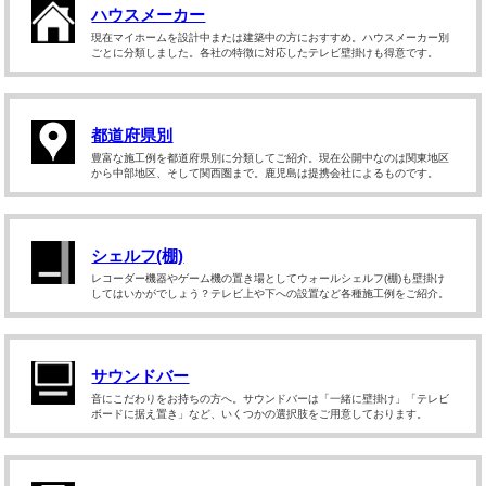
ハウスメーカー
現在マイホームを設計中または建築中の方におすすめ。ハウスメーカー別
ごとに分類しました。各社の特徴に対応したテレビ壁掛けも得意です。
都道府県別
豊富な施工例を都道府県別に分類してご紹介。現在公開中なのは関東地区
から中部地区、そして関西圏まで。鹿児島は提携会社によるものです。
シェルフ(棚)
レコーダー機器やゲーム機の置き場としてウォールシェルフ(棚)も壁掛け
してはいかがでしょう？テレビ上や下への設置など各種施工例をご紹介。
サウンドバー
音にこだわりをお持ちの方へ。サウンドバーは「一緒に壁掛け」「テレビ
ボードに据え置き」など、いくつかの選択肢をご用意しております。