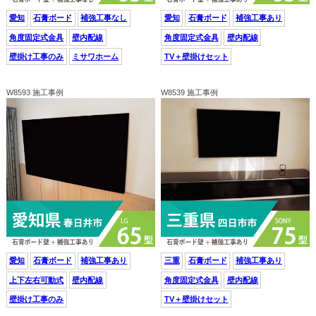
愛知
石膏ボード
補強工事なし
愛知
石膏ボード
補強工事あり
角度固定式金具
壁内配線
角度固定式金具
壁内配線
壁掛け工事のみ
ミサワホーム
TV＋壁掛けセット
W8593 施工事例
W8539 施工事例
愛知
石膏ボード
補強工事あり
三重
石膏ボード
補強工事あり
上下左右可動式
壁内配線
角度固定式金具
壁内配線
壁掛け工事のみ
TV＋壁掛けセット