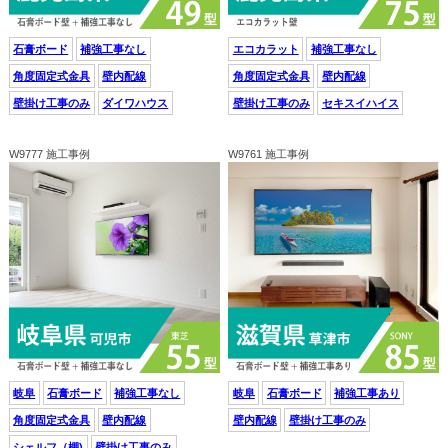
石膏ボード
補強工事なし
エコカラット
補強工事なし
角度固定式金具
壁内配線
角度固定式金具
壁内配線
壁掛け工事のみ
ダイワハウス
壁掛け工事のみ
セキスイハイス
W9777 施工事例
W9761 施工事例
岐阜
石膏ボード
補強工事なし
岐阜
石膏ボード
補強工事あり
角度固定式金具
壁内配線
壁内配線
壁掛け工事のみ
シェルフ（棚)
壁掛け工事のみ