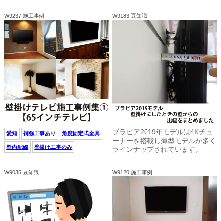
W9237 施工事例
W9183 豆知識
ブラビア2019年モデルは4Kチュ
愛知
補強工事あり
角度固定式金具
ーナーを搭載し薄型モデルが多く
壁内配線
壁掛け工事のみ
ラインナップされています。
W9035 豆知識
W9120 施工事例