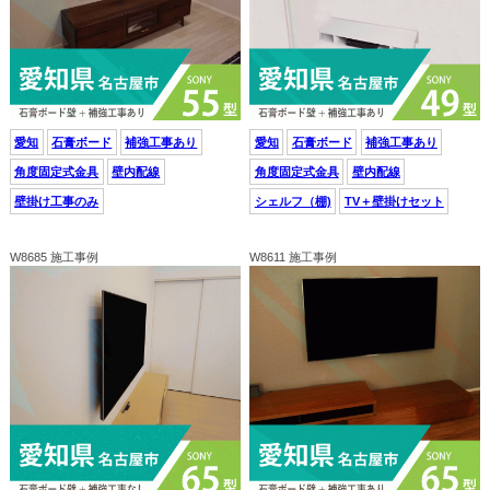
愛知
石膏ボード
補強工事あり
愛知
石膏ボード
補強工事あり
角度固定式金具
壁内配線
角度固定式金具
壁内配線
壁掛け工事のみ
シェルフ（棚)
TV＋壁掛けセット
W8685 施工事例
W8611 施工事例