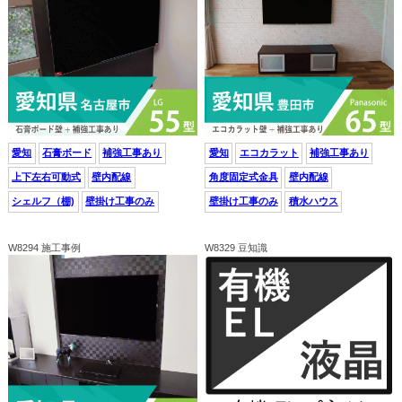
愛知
石膏ボード
補強工事あり
愛知
エコカラット
補強工事あり
上下左右可動式
壁内配線
角度固定式金具
壁内配線
シェルフ（棚)
壁掛け工事のみ
壁掛け工事のみ
積水ハウス
W8294 施工事例
W8329 豆知識