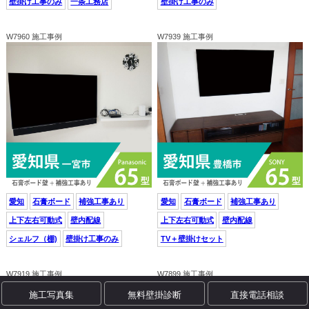
壁掛け工事のみ
一条工務店
壁掛け工事のみ
W7960 施工事例
W7939 施工事例
愛知
石膏ボード
補強工事あり
愛知
石膏ボード
補強工事あり
上下左右可動式
壁内配線
上下左右可動式
壁内配線
シェルフ（棚)
壁掛け工事のみ
TV＋壁掛けセット
W7919 施工事例
W7899 施工事例
施工写真集
無料壁掛診断
直接電話相談