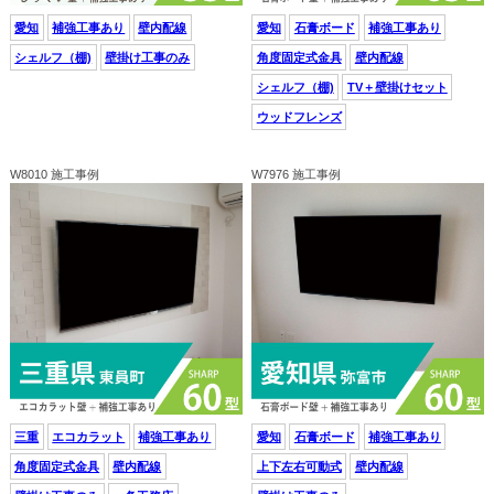
愛知
補強工事あり
壁内配線
愛知
石膏ボード
補強工事あり
シェルフ（棚)
壁掛け工事のみ
角度固定式金具
壁内配線
シェルフ（棚)
TV＋壁掛けセット
ウッドフレンズ
W8010 施工事例
W7976 施工事例
三重
エコカラット
補強工事あり
愛知
石膏ボード
補強工事あり
角度固定式金具
壁内配線
上下左右可動式
壁内配線