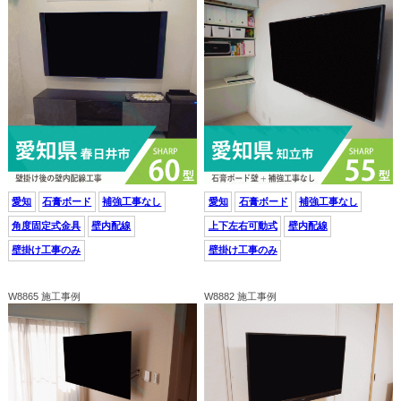
愛知
石膏ボード
補強工事なし
愛知
石膏ボード
補強工事なし
角度固定式金具
壁内配線
上下左右可動式
壁内配線
壁掛け工事のみ
壁掛け工事のみ
W8865 施工事例
W8882 施工事例