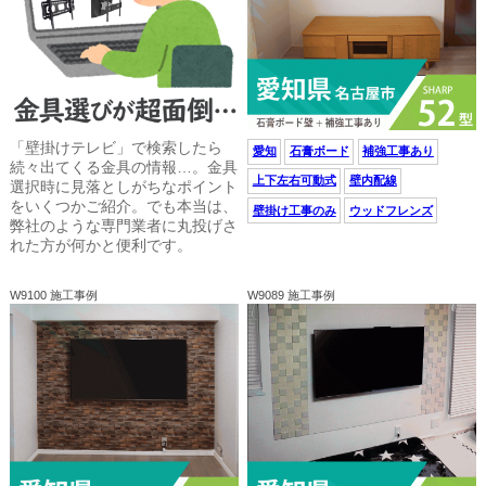
「壁掛けテレビ」で検索したら
愛知
石膏ボード
補強工事あり
続々出てくる金具の情報…。金具
上下左右可動式
壁内配線
選択時に見落としがちなポイント
をいくつかご紹介。でも本当は、
壁掛け工事のみ
ウッドフレンズ
弊社のような専門業者に丸投げさ
れた方が何かと便利です。
W9100 施工事例
W9089 施工事例