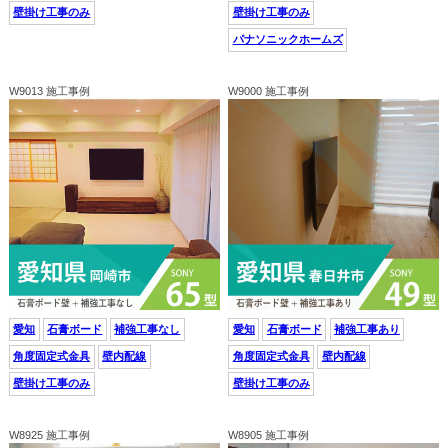
壁掛け工事のみ
壁掛け工事のみ
パナソニックホームズ
W9013 施工事例
W9000 施工事例
愛知
石膏ボード
補強工事なし
愛知
石膏ボード
補強工事あり
角度固定式金具
壁内配線
角度固定式金具
壁内配線
壁掛け工事のみ
壁掛け工事のみ
W8925 施工事例
W8905 施工事例