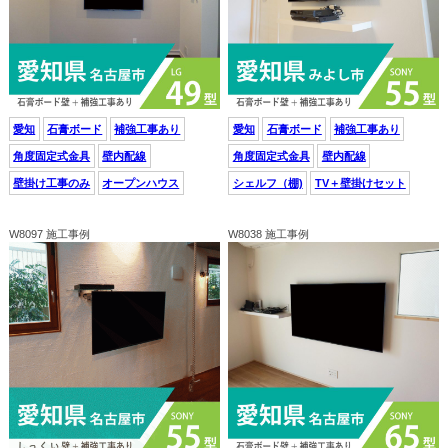
愛知
石膏ボード
補強工事あり
愛知
石膏ボード
補強工事あり
角度固定式金具
壁内配線
角度固定式金具
壁内配線
壁掛け工事のみ
オープンハウス
シェルフ（棚)
TV＋壁掛けセット
W8097 施工事例
W8038 施工事例