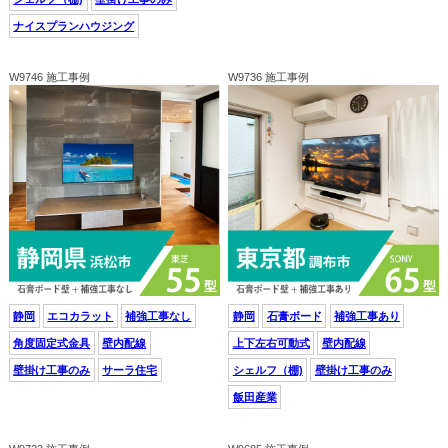
ナイスプランハウジング
W9746 施工事例
W9736 施工事例
静岡
エコカラット
補強工事なし
静岡
石膏ボード
補強工事あり
角度固定式金具
壁内配線
上下左右可動式
壁内配線
壁掛け工事のみ
サーラ住宅
シェルフ（棚)
壁掛け工事のみ
飯田産業