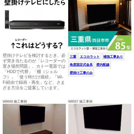
壁掛けテレビを検討するとき、必
三重
エコカラット
補強工事あり
ず突き当たるのが「レコーダーの
角度固定式金具
壁内配線
置き場所問題」。カトー電器では
「HDDで代替」「棚（シェル
壁掛け工事のみ
フ）」「使う時だけ接続」「Wi-
Fi経由で録画・再生」など、さま
ざま方法をご提案しています。
W8699 施工事例
W8557 施工事例