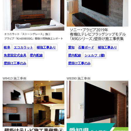
岐阜
エコカラット
補強工事あり
愛知
石膏ボード
補強工事あり
角度固定式金具
壁内配線
壁内配線
シェルフ（棚)
壁掛け工事のみ
壁掛け工事のみ
W9413 施工事例
W9390 施工事例