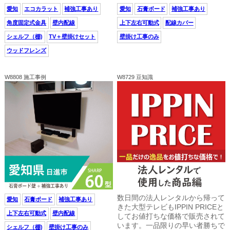
愛知
エコカラット
補強工事あり
愛知
石膏ボード
補強工事あり
角度固定式金具
壁内配線
上下左右可動式
配線カバー
シェルフ（棚)
TV＋壁掛けセット
壁掛け工事のみ
ウッドフレンズ
W8808 施工事例
W8729 豆知識
数日間の法人レンタルから帰って
愛知
石膏ボード
補強工事あり
きた大型テレビもIPPIN PRICEと
上下左右可動式
壁内配線
してお値打ちな価格で販売されて
います。一品限りの早い者勝ちで
シェルフ（棚)
壁掛け工事のみ