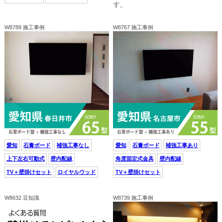
す。
W8789 施工事例
W8767 施工事例
愛知
石膏ボード
補強工事なし
愛知
石膏ボード
補強工事あり
上下左右可動式
壁内配線
角度固定式金具
壁内配線
TV＋壁掛けセット
ロイヤルウッド
TV＋壁掛けセット
W8632 豆知識
W8739 施工事例