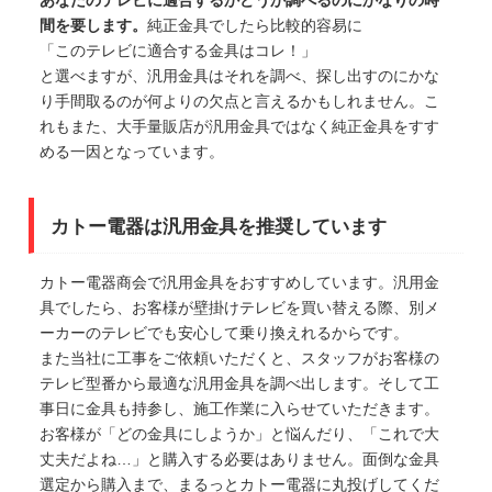
あなたのテレビに適合するかどうか調べるのにかなりの時
間を要します。
純正金具でしたら比較的容易に
「このテレビに適合する金具はコレ！」
と選べますが、汎用金具はそれを調べ、探し出すのにかな
り手間取るのが何よりの欠点と言えるかもしれません。こ
れもまた、大手量販店が汎用金具ではなく純正金具をすす
める一因となっています。
カトー電器は汎用金具を推奨しています
カトー電器商会で汎用金具をおすすめしています。汎用金
具でしたら、お客様が壁掛けテレビを買い替える際、別メ
ーカーのテレビでも安心して乗り換えれるからです。
また当社に工事をご依頼いただくと、スタッフがお客様の
テレビ型番から最適な汎用金具を調べ出します。そして工
事日に金具も持参し、施工作業に入らせていただきます。
お客様が「どの金具にしようか」と悩んだり、「これで大
丈夫だよね…」と購入する必要はありません。面倒な金具
選定から購入まで、まるっとカトー電器に丸投げしてくだ