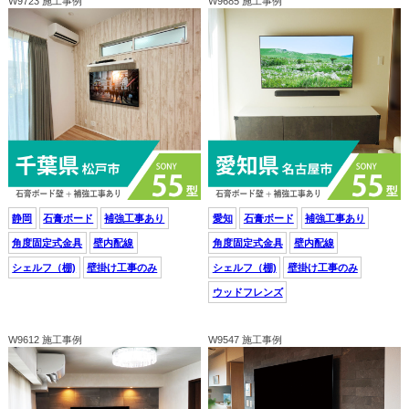
W9723 施工事例
W9685 施工事例
静岡
石膏ボード
補強工事あり
愛知
石膏ボード
補強工事あり
角度固定式金具
壁内配線
角度固定式金具
壁内配線
シェルフ（棚)
壁掛け工事のみ
シェルフ（棚)
壁掛け工事のみ
ウッドフレンズ
W9612 施工事例
W9547 施工事例