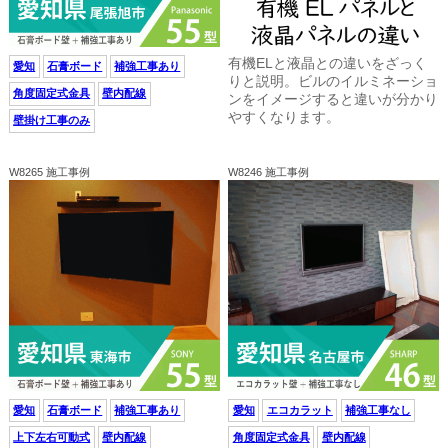
有機ELと液晶との違いをざっく
愛知
石膏ボード
補強工事あり
りと説明。ビルのイルミネーショ
角度固定式金具
壁内配線
ンをイメージすると違いが分かり
やすくなります。
壁掛け工事のみ
W8265 施工事例
W8246 施工事例
愛知
石膏ボード
補強工事あり
愛知
エコカラット
補強工事なし
上下左右可動式
壁内配線
角度固定式金具
壁内配線