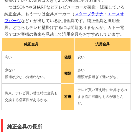
壁掛けテレビの金具は大きく2つの種類に分かれます。
一つはSONYやSHARPなどテレビメーカーが製造・販売している
純正金具。もう一つは金具メーカー（
スタープラチナ
・
エースオ
ブパーツ
など）が出している汎用金具です。純正金具と汎用金
具。どちらもテレビ壁掛けするには問題ありませんが、カトー電
器ではお客様の将来を見越して汎用金具をおすすめしています。
純正金具
汎用金具
高い
値段
安い
少ない
多い
種類
候補が少ない分迷わない。
種類が多過ぎて迷いがち。
テレビ買い替え時に金具はその
将来、テレビ買い替え時に金具も
将来
まま流用可能なものがほとん
交換する必要性があるかも。
ど。
純正金具の長所