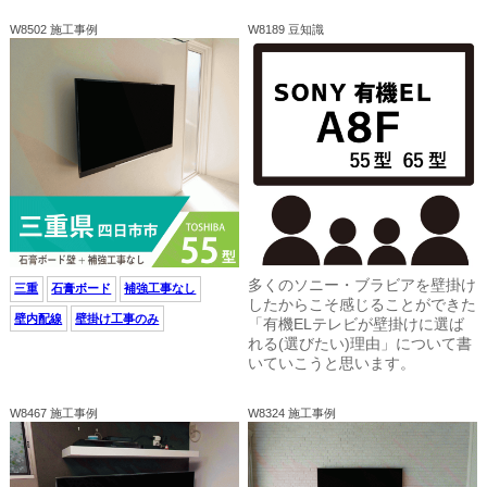
W8502 施工事例
W8189 豆知識
多くのソニー・ブラビアを壁掛け
三重
石膏ボード
補強工事なし
したからこそ感じることができた
壁内配線
壁掛け工事のみ
「有機ELテレビが壁掛けに選ば
れる(選びたい)理由」について書
いていこうと思います。
W8467 施工事例
W8324 施工事例