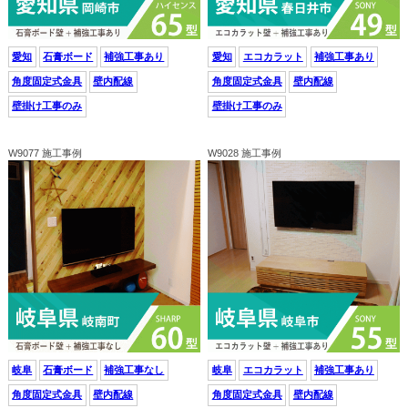
愛知
石膏ボード
補強工事あり
愛知
エコカラット
補強工事あり
角度固定式金具
壁内配線
角度固定式金具
壁内配線
壁掛け工事のみ
壁掛け工事のみ
W9077 施工事例
W9028 施工事例
岐阜
石膏ボード
補強工事なし
岐阜
エコカラット
補強工事あり
角度固定式金具
壁内配線
角度固定式金具
壁内配線