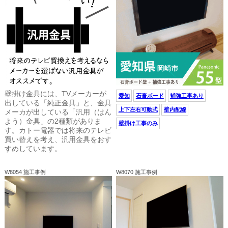
壁掛け金具には、TVメーカーが
愛知
石膏ボード
補強工事あり
出している「純正金具」と、金具
上下左右可動式
壁内配線
メーカが出している「汎用（はん
よう）金具」の2種類がありま
壁掛け工事のみ
す。カトー電器では将来のテレビ
買い替えを考え、汎用金具をおす
すめしています。
W8054 施工事例
W8070 施工事例