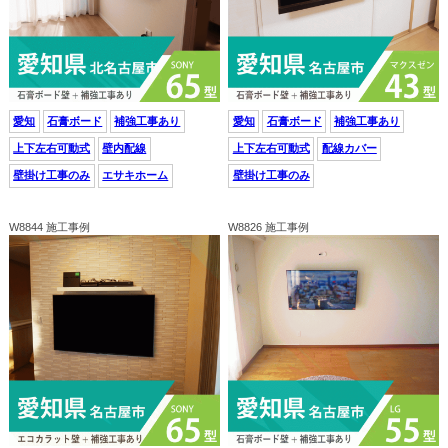
愛知
石膏ボード
補強工事あり
愛知
石膏ボード
補強工事あり
上下左右可動式
壁内配線
上下左右可動式
配線カバー
壁掛け工事のみ
エサキホーム
壁掛け工事のみ
W8844 施工事例
W8826 施工事例