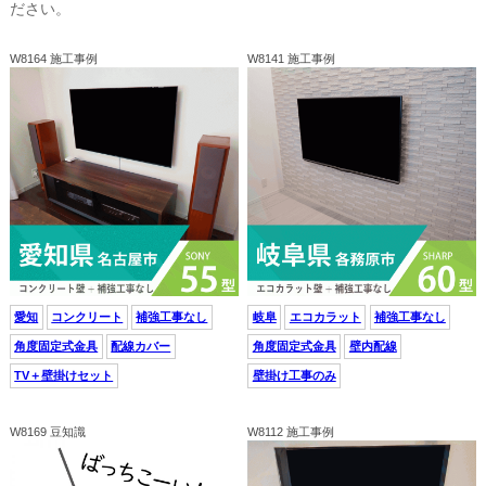
ださい。
W8164 施工事例
W8141 施工事例
愛知
コンクリート
補強工事なし
岐阜
エコカラット
補強工事なし
角度固定式金具
配線カバー
角度固定式金具
壁内配線
TV＋壁掛けセット
壁掛け工事のみ
W8169 豆知識
W8112 施工事例