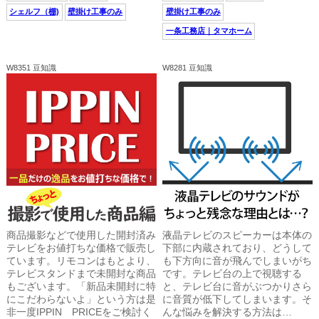
シェルフ（棚)
壁掛け工事のみ
壁掛け工事のみ
一条工務店｜タマホーム
W8351 豆知識
W8281 豆知識
商品撮影などで使用した開封済み
液晶テレビのスピーカーは本体の
テレビをお値打ちな価格で販売し
下部に内蔵されており、どうして
ています。リモコンはもとより、
も下方向に音が飛んでしまいがち
テレビスタンドまで未開封な商品
です。テレビ台の上で視聴する
もございます。「新品未開封に特
と、テレビ台に音がぶつかりさら
にこだわらないよ」という方は是
に音質が低下してしまいます。そ
非一度IPPIN PRICEをご検討く
んな悩みを解決する方法は…