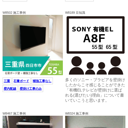
W8502 施工事例
W8189 豆知識
多くのソニー・ブラビアを壁掛け
三重
石膏ボード
補強工事なし
したからこそ感じることができた
壁内配線
壁掛け工事のみ
「有機ELテレビが壁掛けに選ば
れる(選びたい)理由」について書
いていこうと思います。
W8467 施工事例
W8324 施工事例