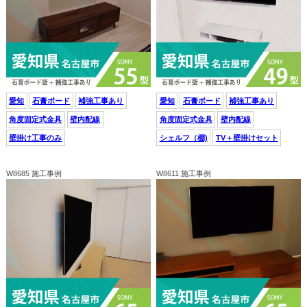
愛知
石膏ボード
補強工事あり
愛知
石膏ボード
補強工事あり
角度固定式金具
壁内配線
角度固定式金具
壁内配線
壁掛け工事のみ
シェルフ（棚)
TV＋壁掛けセット
W8685 施工事例
W8611 施工事例