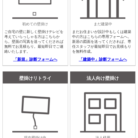
初めての壁掛け
まだ建築中
ご自宅の壁に新しく壁掛けテレビを
まだお住まいが設計中もしくは建築
考えていらっしゃる方はこちらか
中の方はこちらの専用フォームへ。
ら。壁面の写真を送ってくだされば
新居の図面を送ってくだされば、専
無料でお見積もり。最短即日でご連
任スタッフが最短即日でお見積もり
絡いたします。
を無料作成。
「新規」診断フォームへ
「建築中」診断フォームへ
壁掛けリトライ
法人向け壁掛け
現在壁掛け中
法人様用