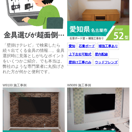
「壁掛けテレビ」で検索したら
愛知
石膏ボード
補強工事あり
続々出てくる金具の情報…。金具
上下左右可動式
壁内配線
選択時に見落としがちなポイント
をいくつかご紹介。でも本当は、
壁掛け工事のみ
ウッドフレンズ
弊社のような専門業者に丸投げさ
れた方が何かと便利です。
W9100 施工事例
W9089 施工事例