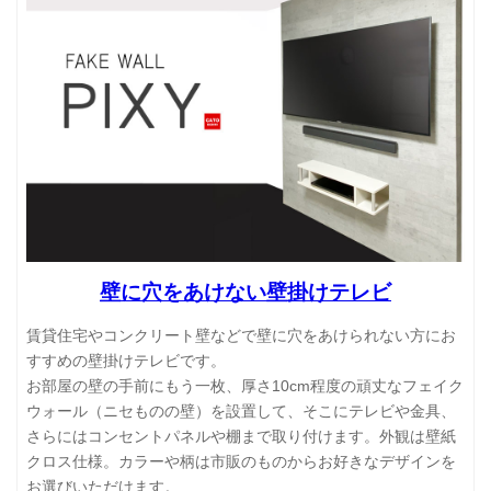
壁に穴をあけない壁掛けテレビ
賃貸住宅やコンクリート壁などで壁に穴をあけられない方にお
すすめの壁掛けテレビです。
お部屋の壁の手前にもう一枚、厚さ10cm程度の頑丈なフェイク
ウォール（ニセものの壁）を設置して、そこにテレビや金具、
さらにはコンセントパネルや棚まで取り付けます。外観は壁紙
クロス仕様。カラーや柄は市販のものからお好きなデザインを
お選びいただけます。