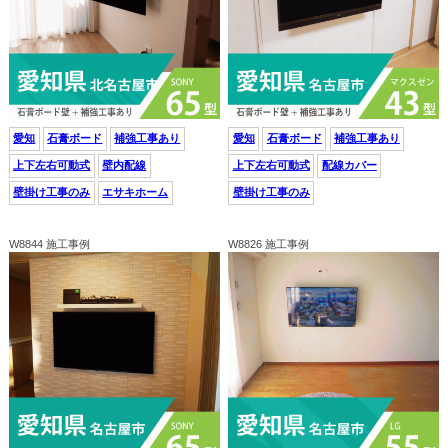
愛知
石膏ボード
補強工事あり
愛知
石膏ボード
補強工事あり
上下左右可動式
壁内配線
上下左右可動式
配線カバー
壁掛け工事のみ
エサキホーム
壁掛け工事のみ
W8844 施工事例
W8826 施工事例