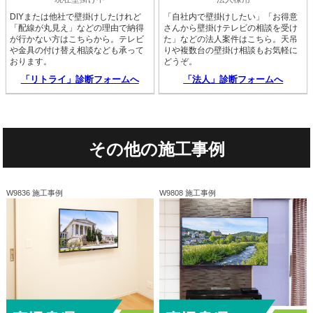
DIYまたは他社で壁掛けしたけれど
「自社内で壁掛けしたい」「お得意
「配線が丸見え」などの理由で納得
さんから壁掛けテレビの相談を受け
が行かない方はこちらから。テレビ
た」などの法人案件はこちら。天吊
や金具の付け替え相談なども承って
りや複数台の壁掛け相談もお気軽に
おります。
どうぞ。
「リトライ」診断フォームへ
「法人」診断フォームへ
その他の施工事例
W9836 施工事例
W9808 施工事例