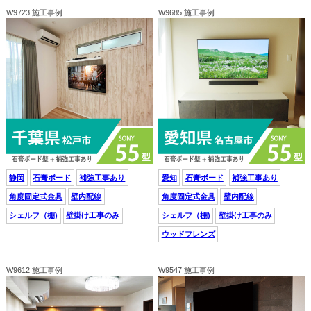
W9723 施工事例
W9685 施工事例
静岡
石膏ボード
補強工事あり
愛知
石膏ボード
補強工事あり
角度固定式金具
壁内配線
角度固定式金具
壁内配線
シェルフ（棚)
壁掛け工事のみ
シェルフ（棚)
壁掛け工事のみ
ウッドフレンズ
W9612 施工事例
W9547 施工事例