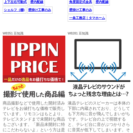
上下左右可動式
壁内配線
角度固定式金具
壁内配線
シェルフ（棚)
壁掛け工事のみ
壁掛け工事のみ
一条工務店｜タマホーム
W8351 豆知識
W8281 豆知識
商品撮影などで使用した開封済み
液晶テレビのスピーカーは本体の
テレビをお値打ちな価格で販売し
下部に内蔵されており、どうして
ています。リモコンはもとより、
も下方向に音が飛んでしまいがち
テレビスタンドまで未開封な商品
です。テレビ台の上で視聴する
もございます。「新品未開封に特
と、テレビ台に音がぶつかりさら
にこだわらないよ」という方は是
に音質が低下してしまいます。そ