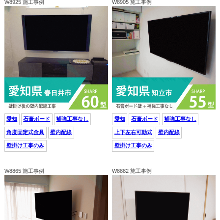
W8925 施工事例
W8905 施工事例
愛知
石膏ボード
補強工事なし
愛知
石膏ボード
補強工事なし
角度固定式金具
壁内配線
上下左右可動式
壁内配線
壁掛け工事のみ
壁掛け工事のみ
W8865 施工事例
W8882 施工事例