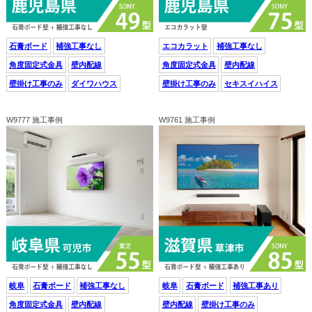
石膏ボード
補強工事なし
エコカラット
補強工事なし
角度固定式金具
壁内配線
角度固定式金具
壁内配線
壁掛け工事のみ
ダイワハウス
壁掛け工事のみ
セキスイハイス
W9777 施工事例
W9761 施工事例
岐阜
石膏ボード
補強工事なし
岐阜
石膏ボード
補強工事あり
角度固定式金具
壁内配線
壁内配線
壁掛け工事のみ