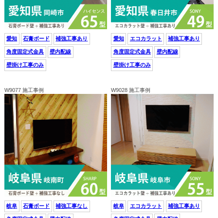
愛知
石膏ボード
補強工事あり
愛知
エコカラット
補強工事あり
角度固定式金具
壁内配線
角度固定式金具
壁内配線
壁掛け工事のみ
壁掛け工事のみ
W9077 施工事例
W9028 施工事例
岐阜
石膏ボード
補強工事なし
岐阜
エコカラット
補強工事あり