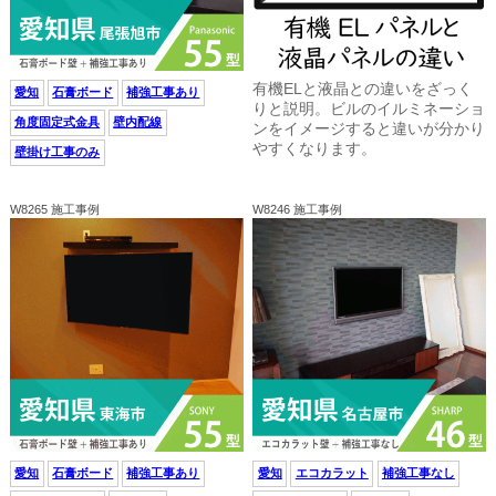
有機ELと液晶との違いをざっく
愛知
石膏ボード
補強工事あり
りと説明。ビルのイルミネーショ
角度固定式金具
壁内配線
ンをイメージすると違いが分かり
やすくなります。
壁掛け工事のみ
W8265 施工事例
W8246 施工事例
愛知
石膏ボード
補強工事あり
愛知
エコカラット
補強工事なし