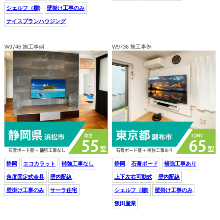
シェルフ（棚)
壁掛け工事のみ
ナイスプランハウジング
W9746 施工事例
W9736 施工事例
静岡
エコカラット
補強工事なし
静岡
石膏ボード
補強工事あり
角度固定式金具
壁内配線
上下左右可動式
壁内配線
壁掛け工事のみ
サーラ住宅
シェルフ（棚)
壁掛け工事のみ
飯田産業