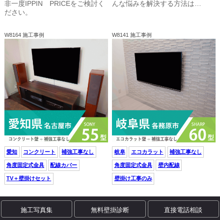
非一度IPPIN PRICEをご検討く
んな悩みを解決する方法は…
ださい。
W8164 施工事例
W8141 施工事例
愛知
コンクリート
補強工事なし
岐阜
エコカラット
補強工事なし
角度固定式金具
配線カバー
角度固定式金具
壁内配線
TV＋壁掛けセット
壁掛け工事のみ
W8169 豆知識
W8112 施工事例
施工写真集
無料壁掛診断
直接電話相談