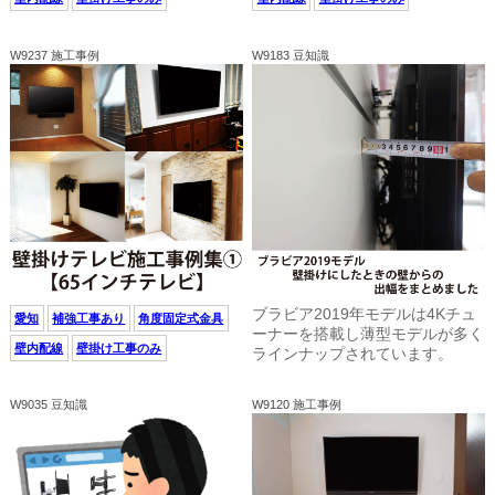
W9237 施工事例
W9183 豆知識
ブラビア2019年モデルは4Kチュ
愛知
補強工事あり
角度固定式金具
ーナーを搭載し薄型モデルが多く
壁内配線
壁掛け工事のみ
ラインナップされています。
W9035 豆知識
W9120 施工事例