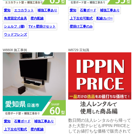
愛知
エコカラット
補強工事あり
愛知
石膏ボード
補強工事あり
角度固定式金具
壁内配線
上下左右可動式
配線カバー
シェルフ（棚)
TV＋壁掛けセット
壁掛け工事のみ
ウッドフレンズ
W8808 施工事例
W8729 豆知識
数日間の法人レンタルから帰って
愛知
石膏ボード
補強工事あり
きた大型テレビもIPPIN PRICEと
上下左右可動式
壁内配線
してお値打ちな価格で販売されて