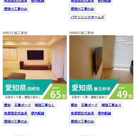
角度固定式金具
壁内配線
角度固定式金具
壁内配線
壁掛け工事のみ
壁掛け工事のみ
パナソニックホームズ
W9013 施工事例
W9000 施工事例
愛知
石膏ボード
補強工事なし
愛知
石膏ボード
補強工事あり
角度固定式金具
壁内配線
角度固定式金具
壁内配線
壁掛け工事のみ
壁掛け工事のみ