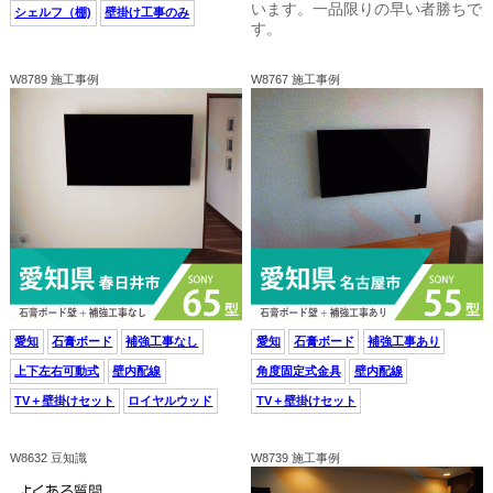
います。一品限りの早い者勝ちで
シェルフ（棚)
壁掛け工事のみ
す。
W8789 施工事例
W8767 施工事例
愛知
石膏ボード
補強工事なし
愛知
石膏ボード
補強工事あり
上下左右可動式
壁内配線
角度固定式金具
壁内配線
TV＋壁掛けセット
ロイヤルウッド
TV＋壁掛けセット
W8632 豆知識
W8739 施工事例