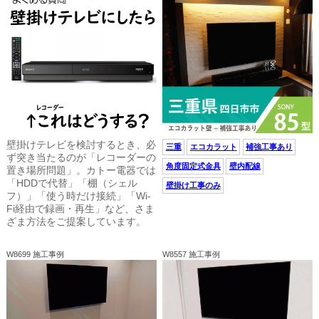
壁掛けテレビを検討するとき、必
三重
エコカラット
補強工事あり
ず突き当たるのが「レコーダーの
角度固定式金具
壁内配線
置き場所問題」。カトー電器では
「HDDで代替」「棚（シェル
壁掛け工事のみ
フ）」「使う時だけ接続」「Wi-
Fi経由で録画・再生」など、さま
ざま方法をご提案しています。
W8699 施工事例
W8557 施工事例