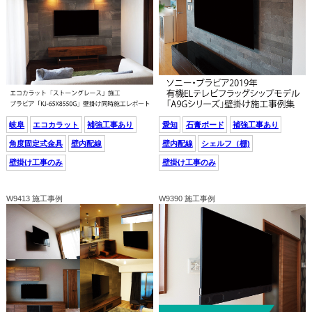
岐阜
エコカラット
補強工事あり
愛知
石膏ボード
補強工事あり
角度固定式金具
壁内配線
壁内配線
シェルフ（棚)
壁掛け工事のみ
壁掛け工事のみ
W9413 施工事例
W9390 施工事例