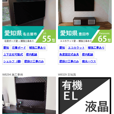
愛知
石膏ボード
補強工事あり
愛知
エコカラット
補強工事あり
上下左右可動式
壁内配線
角度固定式金具
壁内配線
シェルフ（棚)
壁掛け工事のみ
壁掛け工事のみ
積水ハウス
W8294 施工事例
W8329 豆知識