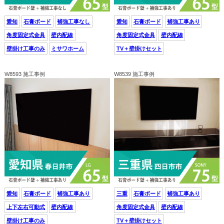
愛知
石膏ボード
補強工事なし
愛知
石膏ボード
補強工事あり
角度固定式金具
壁内配線
角度固定式金具
壁内配線
壁掛け工事のみ
ミサワホーム
TV＋壁掛けセット
W8593 施工事例
W8539 施工事例
愛知
石膏ボード
補強工事あり
三重
石膏ボード
補強工事あり
上下左右可動式
壁内配線
角度固定式金具
壁内配線
壁掛け工事のみ
TV＋壁掛けセット