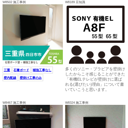
W8502 施工事例
W8189 豆知識
多くのソニー・ブラビアを壁掛け
三重
石膏ボード
補強工事なし
したからこそ感じることができた
壁内配線
壁掛け工事のみ
「有機ELテレビが壁掛けに選ば
れる(選びたい)理由」について書
いていこうと思います。
W8467 施工事例
W8324 施工事例