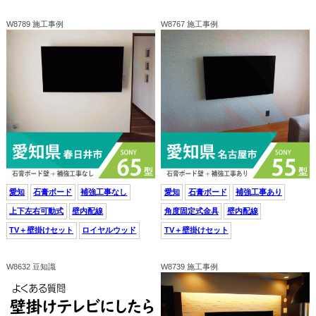
W8789 施工事例
W8767 施工事例
愛知
石膏ボード
補強工事なし
愛知
石膏ボード
補強工事あり
上下左右可動式
壁内配線
角度固定式金具
壁内配線
TV＋壁掛けセット
ロイヤルウッド
TV＋壁掛けセット
W8632 豆知識
W8739 施工事例