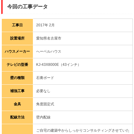
今回の工事データ
工事日
2017年 2月
設置場所
愛知県名古屋市
ハウスメーカー
へーベルハウス
テレビの型番
KJ-43X8000E（43インチ）
壁の種類
石膏ボード
補強工事
必要なし
金具
角度固定式
配線方法
壁内配線
ご自宅の建築中からしっかりコンサルティングさせていた