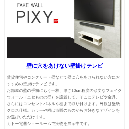
壁に穴をあけない壁掛けテレビ
賃貸住宅やコンクリート壁などで壁に穴をあけられない方にお
すすめの壁掛けテレビです。
お部屋の壁の手前にもう一枚、厚さ10cm程度の頑丈なフェイク
ウォール（ニセものの壁）を設置して、そこにテレビや金具、
さらにはコンセントパネルや棚まで取り付けます。外観は壁紙
クロス仕様。カラーや柄は市販のものからお好きなデザインを
お選びいただけます。
カトー電器ショールームで実物を展示中です。