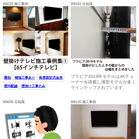
W9237 施工事例
W9183 豆知識
ブラビア2019年モデルは4Kチュ
愛知
補強工事あり
角度固定式金具
ーナーを搭載し薄型モデルが多く
壁内配線
壁掛け工事のみ
ラインナップされています。
W9035 豆知識
W9120 施工事例