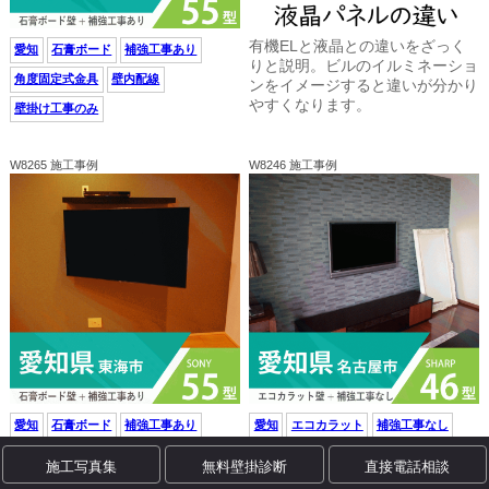
有機ELと液晶との違いをざっく
愛知
石膏ボード
補強工事あり
りと説明。ビルのイルミネーショ
角度固定式金具
壁内配線
ンをイメージすると違いが分かり
やすくなります。
壁掛け工事のみ
W8265 施工事例
W8246 施工事例
愛知
石膏ボード
補強工事あり
愛知
エコカラット
補強工事なし
上下左右可動式
壁内配線
角度固定式金具
壁内配線
施工写真集
無料壁掛診断
直接電話相談
シェルフ（棚)
壁掛け工事のみ
壁掛け工事のみ