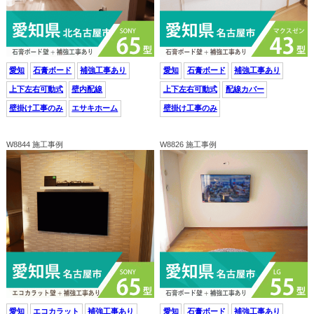
愛知
石膏ボード
補強工事あり
愛知
石膏ボード
補強工事あり
上下左右可動式
壁内配線
上下左右可動式
配線カバー
壁掛け工事のみ
エサキホーム
壁掛け工事のみ
W8844 施工事例
W8826 施工事例
愛知
エコカラット
補強工事あり
愛知
石膏ボード
補強工事あり