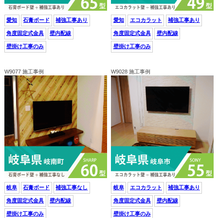
愛知
石膏ボード
補強工事あり
愛知
エコカラット
補強工事あり
角度固定式金具
壁内配線
角度固定式金具
壁内配線
壁掛け工事のみ
壁掛け工事のみ
W9077 施工事例
W9028 施工事例
岐阜
石膏ボード
補強工事なし
岐阜
エコカラット
補強工事あり
角度固定式金具
壁内配線
角度固定式金具
壁内配線
壁掛け工事のみ
壁掛け工事のみ