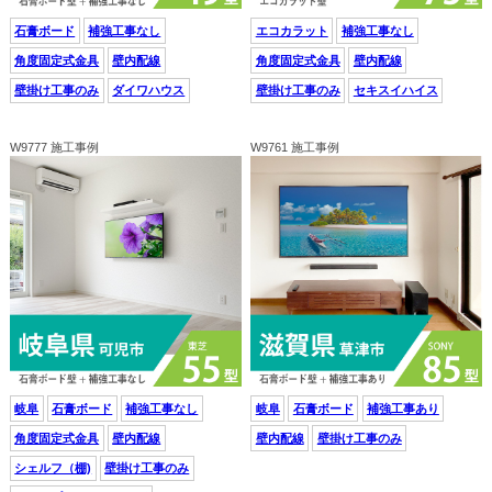
石膏ボード
補強工事なし
エコカラット
補強工事なし
角度固定式金具
壁内配線
角度固定式金具
壁内配線
壁掛け工事のみ
ダイワハウス
壁掛け工事のみ
セキスイハイス
W9777 施工事例
W9761 施工事例
岐阜
石膏ボード
補強工事なし
岐阜
石膏ボード
補強工事あり
角度固定式金具
壁内配線
壁内配線
壁掛け工事のみ
シェルフ（棚)
壁掛け工事のみ