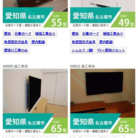
愛知
石膏ボード
補強工事あり
愛知
石膏ボード
補強工事あり
角度固定式金具
壁内配線
角度固定式金具
壁内配線
壁掛け工事のみ
シェルフ（棚)
TV＋壁掛けセット
W8685 施工事例
W8611 施工事例