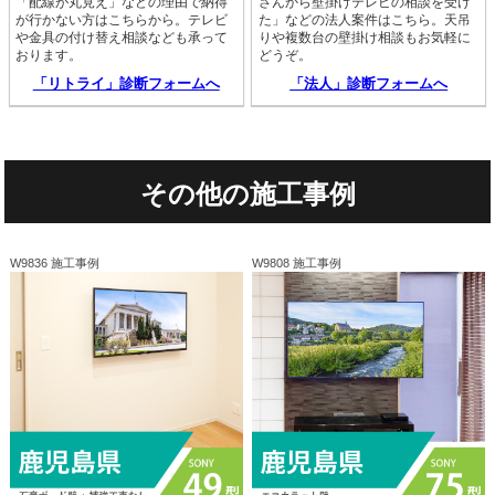
「配線が丸見え」などの理由で納得
さんから壁掛けテレビの相談を受け
が行かない方はこちらから。テレビ
た」などの法人案件はこちら。天吊
や金具の付け替え相談なども承って
りや複数台の壁掛け相談もお気軽に
おります。
どうぞ。
「リトライ」診断フォームへ
「法人」診断フォームへ
その他の施工事例
W9836 施工事例
W9808 施工事例