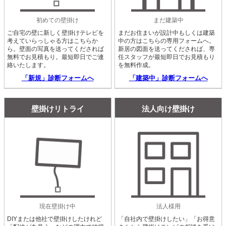
初めての壁掛け
まだ建築中
ご自宅の壁に新しく壁掛けテレビを
まだお住まいが設計中もしくは建築
考えていらっしゃる方はこちらか
中の方はこちらの専用フォームへ。
ら。壁面の写真を送ってくだされば
新居の図面を送ってくだされば、専
無料でお見積もり。最短即日でご連
任スタッフが最短即日でお見積もり
絡いたします。
を無料作成。
「新規」診断フォームへ
「建築中」診断フォームへ
壁掛けリトライ
法人向け壁掛け
現在壁掛け中
法人様用
DIYまたは他社で壁掛けしたけれど
「自社内で壁掛けしたい」「お得意