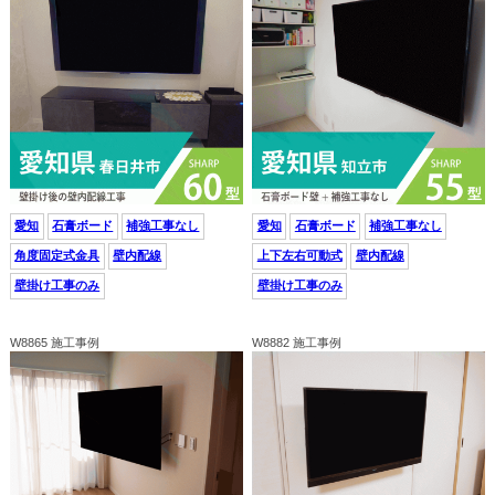
愛知
石膏ボード
補強工事なし
愛知
石膏ボード
補強工事なし
角度固定式金具
壁内配線
上下左右可動式
壁内配線
壁掛け工事のみ
壁掛け工事のみ
W8865 施工事例
W8882 施工事例