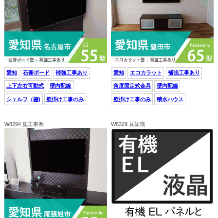
愛知
石膏ボード
補強工事あり
愛知
エコカラット
補強工事あり
上下左右可動式
壁内配線
角度固定式金具
壁内配線
シェルフ（棚)
壁掛け工事のみ
壁掛け工事のみ
積水ハウス
W8294 施工事例
W8329 豆知識