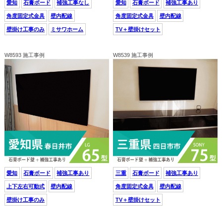
愛知
石膏ボード
補強工事なし
愛知
石膏ボード
補強工事あり
角度固定式金具
壁内配線
角度固定式金具
壁内配線
壁掛け工事のみ
ミサワホーム
TV＋壁掛けセット
W8593 施工事例
W8539 施工事例
愛知
石膏ボード
補強工事あり
三重
石膏ボード
補強工事あり
上下左右可動式
壁内配線
角度固定式金具
壁内配線
壁掛け工事のみ
TV＋壁掛けセット