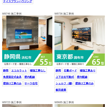
ナイスプランハウジング
W9746 施工事例
W9736 施工事例
静岡
エコカラット
補強工事なし
静岡
石膏ボード
補強工事あり
角度固定式金具
壁内配線
上下左右可動式
壁内配線
壁掛け工事のみ
サーラ住宅
シェルフ（棚)
壁掛け工事のみ
飯田産業
W9723 施工事例
W9685 施工事例