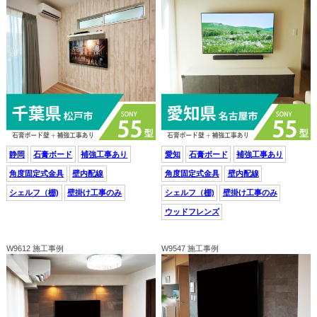
静岡
石膏ボード
補強工事あり
愛知
石膏ボード
補強工事あり
角度固定式金具
壁内配線
角度固定式金具
壁内配線
シェルフ（棚)
壁掛け工事のみ
シェルフ（棚)
壁掛け工事のみ
ウッドフレンズ
W9612 施工事例
W9547 施工事例