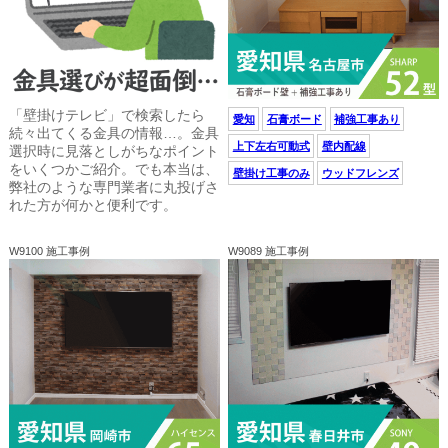
「壁掛けテレビ」で検索したら
愛知
石膏ボード
補強工事あり
続々出てくる金具の情報…。金具
上下左右可動式
壁内配線
選択時に見落としがちなポイント
をいくつかご紹介。でも本当は、
壁掛け工事のみ
ウッドフレンズ
弊社のような専門業者に丸投げさ
れた方が何かと便利です。
W9100 施工事例
W9089 施工事例