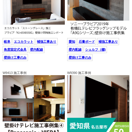
岐阜
エコカラット
補強工事あり
愛知
石膏ボード
補強工事あり
角度固定式金具
壁内配線
壁内配線
シェルフ（棚)
壁掛け工事のみ
壁掛け工事のみ
W9413 施工事例
W9390 施工事例