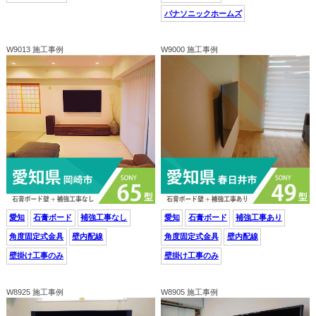
パナソニックホームズ
W9013 施工事例
W9000 施工事例
愛知
石膏ボード
補強工事なし
愛知
石膏ボード
補強工事あり
角度固定式金具
壁内配線
角度固定式金具
壁内配線
壁掛け工事のみ
壁掛け工事のみ
W8925 施工事例
W8905 施工事例