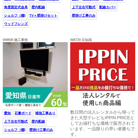
角度固定式金具
壁内配線
上下左右可動式
配線カバー
シェルフ（棚)
TV＋壁掛けセット
壁掛け工事のみ
ウッドフレンズ
W8808 施工事例
W8729 豆知識
数日間の法人レンタルから帰って
愛知
石膏ボード
補強工事あり
きた大型テレビもIPPIN PRICEと
上下左右可動式
壁内配線
してお値打ちな価格で販売されて
います。一品限りの早い者勝ちで
シェルフ（棚)
壁掛け工事のみ
す。