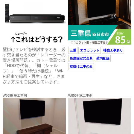
壁掛けテレビを検討するとき、必
三重
エコカラット
補強工事あり
ず突き当たるのが「レコーダーの
角度固定式金具
壁内配線
置き場所問題」。カトー電器では
「HDDで代替」「棚（シェル
壁掛け工事のみ
フ）」「使う時だけ接続」「Wi-
Fi経由で録画・再生」など、さま
ざま方法をご提案しています。
W8699 施工事例
W8557 施工事例