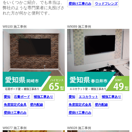
をいくつかご紹介。でも本当は、
壁掛け工事のみ
ウッドフレンズ
弊社のような専門業者に丸投げさ
れた方が何かと便利です。
W9100 施工事例
W9089 施工事例
愛知
石膏ボード
補強工事あり
愛知
エコカラット
補強工事あり
角度固定式金具
壁内配線
角度固定式金具
壁内配線
壁掛け工事のみ
壁掛け工事のみ
W9077 施工事例
W9028 施工事例