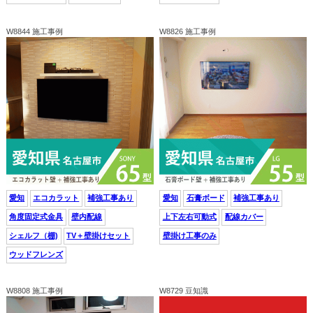
W8844 施工事例
W8826 施工事例
愛知
エコカラット
補強工事あり
愛知
石膏ボード
補強工事あり
角度固定式金具
壁内配線
上下左右可動式
配線カバー
シェルフ（棚)
TV＋壁掛けセット
壁掛け工事のみ
ウッドフレンズ
W8808 施工事例
W8729 豆知識