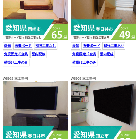
愛知
石膏ボード
補強工事なし
愛知
石膏ボード
補強工事あり
角度固定式金具
壁内配線
角度固定式金具
壁内配線
壁掛け工事のみ
壁掛け工事のみ
W8925 施工事例
W8905 施工事例