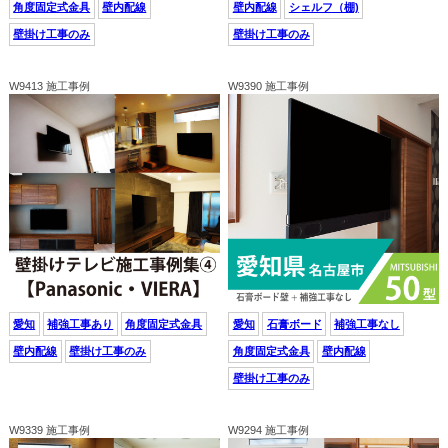
角度固定式金具
壁内配線
壁内配線
シェルフ（棚)
壁掛け工事のみ
壁掛け工事のみ
W9413 施工事例
W9390 施工事例
愛知
補強工事あり
角度固定式金具
愛知
石膏ボード
補強工事なし
壁内配線
壁掛け工事のみ
角度固定式金具
壁内配線
壁掛け工事のみ
W9339 施工事例
W9294 施工事例