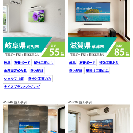
岐阜
石膏ボード
補強工事なし
岐阜
石膏ボード
補強工事あり
角度固定式金具
壁内配線
壁内配線
壁掛け工事のみ
シェルフ（棚)
壁掛け工事のみ
ナイスプランハウジング
W9746 施工事例
W9736 施工事例