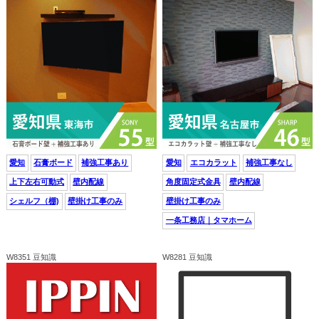
愛知
石膏ボード
補強工事あり
愛知
エコカラット
補強工事なし
上下左右可動式
壁内配線
角度固定式金具
壁内配線
シェルフ（棚)
壁掛け工事のみ
壁掛け工事のみ
一条工務店｜タマホーム
W8351 豆知識
W8281 豆知識