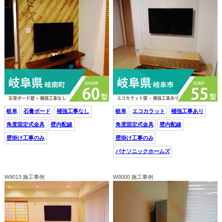
岐阜
石膏ボード
補強工事なし
岐阜
エコカラット
補強工事あり
角度固定式金具
壁内配線
角度固定式金具
壁内配線
壁掛け工事のみ
壁掛け工事のみ
パナソニックホームズ
W9013 施工事例
W9000 施工事例