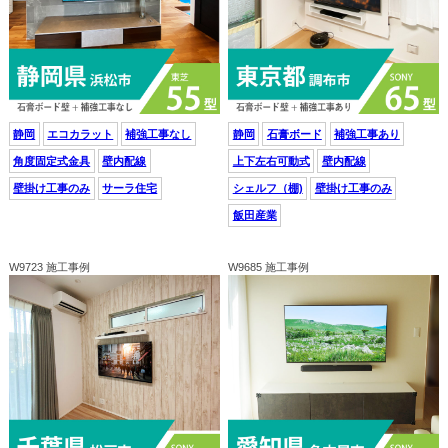
静岡
エコカラット
補強工事なし
静岡
石膏ボード
補強工事あり
角度固定式金具
壁内配線
上下左右可動式
壁内配線
壁掛け工事のみ
サーラ住宅
シェルフ（棚)
壁掛け工事のみ
飯田産業
W9723 施工事例
W9685 施工事例