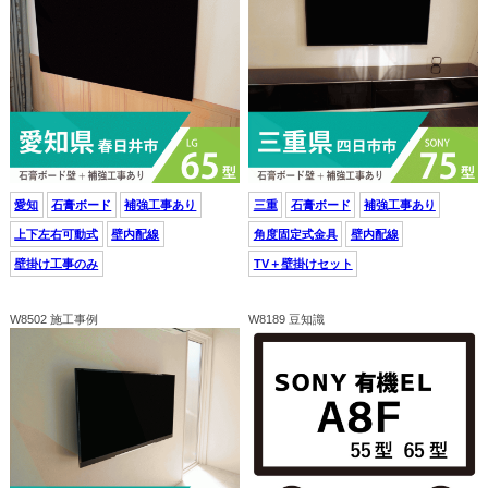
愛知
石膏ボード
補強工事あり
三重
石膏ボード
補強工事あり
上下左右可動式
壁内配線
角度固定式金具
壁内配線
壁掛け工事のみ
TV＋壁掛けセット
W8502 施工事例
W8189 豆知識