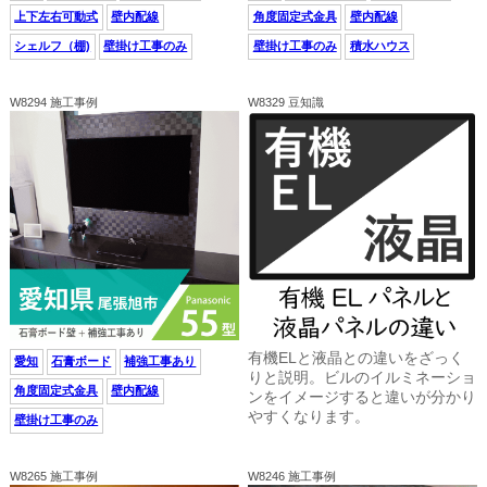
上下左右可動式
壁内配線
角度固定式金具
壁内配線
シェルフ（棚)
壁掛け工事のみ
壁掛け工事のみ
積水ハウス
W8294 施工事例
W8329 豆知識
有機ELと液晶との違いをざっく
愛知
石膏ボード
補強工事あり
りと説明。ビルのイルミネーショ
角度固定式金具
壁内配線
ンをイメージすると違いが分かり
やすくなります。
壁掛け工事のみ
W8265 施工事例
W8246 施工事例