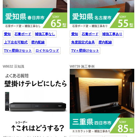
愛知
石膏ボード
補強工事なし
愛知
石膏ボード
補強工事あり
上下左右可動式
壁内配線
角度固定式金具
壁内配線
TV＋壁掛けセット
ロイヤルウッド
TV＋壁掛けセット
W8632 豆知識
W8739 施工事例