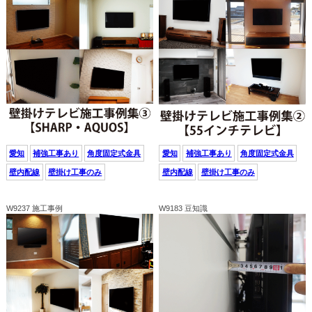
愛知
補強工事あり
角度固定式金具
愛知
補強工事あり
角度固定式金具
壁内配線
壁掛け工事のみ
壁内配線
壁掛け工事のみ
W9237 施工事例
W9183 豆知識