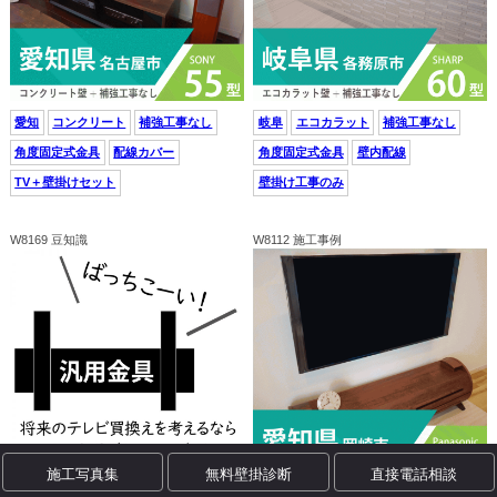
愛知
コンクリート
補強工事なし
岐阜
エコカラット
補強工事なし
角度固定式金具
配線カバー
角度固定式金具
壁内配線
TV＋壁掛けセット
壁掛け工事のみ
W8169 豆知識
W8112 施工事例
施工写真集
無料壁掛診断
直接電話相談