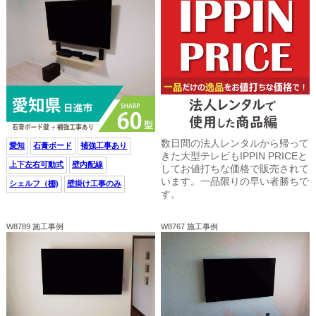
数日間の法人レンタルから帰って
愛知
石膏ボード
補強工事あり
きた大型テレビもIPPIN PRICEと
上下左右可動式
壁内配線
してお値打ちな価格で販売されて
います。一品限りの早い者勝ちで
シェルフ（棚)
壁掛け工事のみ
す。
W8789 施工事例
W8767 施工事例