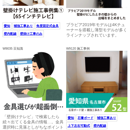
ブラビア2019年モデルは4Kチュ
愛知
補強工事あり
角度固定式金具
ーナーを搭載し薄型モデルが多く
壁内配線
壁掛け工事のみ
ラインナップされています。
W9035 豆知識
W9120 施工事例
「壁掛けテレビ」で検索したら
愛知
石膏ボード
補強工事あり
続々出てくる金具の情報…。金具
上下左右可動式
壁内配線
選択時に見落としがちなポイント