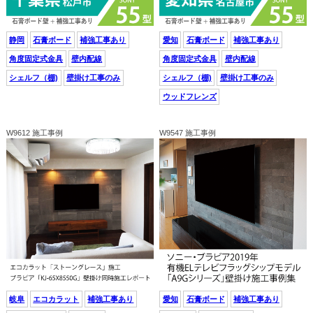
静岡
石膏ボード
補強工事あり
愛知
石膏ボード
補強工事あり
角度固定式金具
壁内配線
角度固定式金具
壁内配線
シェルフ（棚)
壁掛け工事のみ
シェルフ（棚)
壁掛け工事のみ
ウッドフレンズ
W9612 施工事例
W9547 施工事例
岐阜
エコカラット
補強工事あり
愛知
石膏ボード
補強工事あり