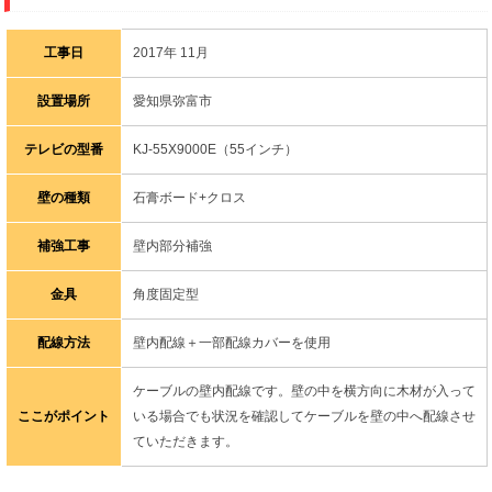
工事日
2017年 11月
設置場所
愛知県弥富市
テレビの型番
KJ-55X9000E（55インチ）
壁の種類
石膏ボード+クロス
補強工事
壁内部分補強
金具
角度固定型
配線方法
壁内配線＋一部配線カバーを使用
ケーブルの壁内配線です。壁の中を横方向に木材が入って
ここがポイント
いる場合でも状況を確認してケーブルを壁の中へ配線させ
ていただきます。