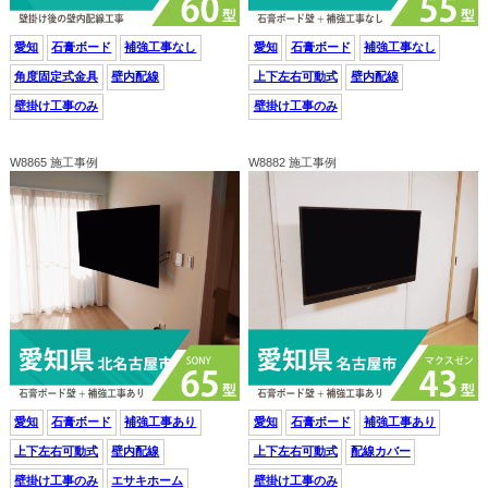
愛知
石膏ボード
補強工事なし
愛知
石膏ボード
補強工事なし
角度固定式金具
壁内配線
上下左右可動式
壁内配線
壁掛け工事のみ
壁掛け工事のみ
W8865 施工事例
W8882 施工事例
愛知
石膏ボード
補強工事あり
愛知
石膏ボード
補強工事あり
上下左右可動式
壁内配線
上下左右可動式
配線カバー
壁掛け工事のみ
エサキホーム
壁掛け工事のみ