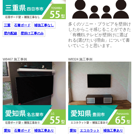
多くのソニー・ブラビアを壁掛け
三重
石膏ボード
補強工事なし
したからこそ感じることができた
壁内配線
壁掛け工事のみ
「有機ELテレビが壁掛けに選ば
れる(選びたい)理由」について書
いていこうと思います。
W8467 施工事例
W8324 施工事例
愛知
石膏ボード
補強工事あり
愛知
エコカラット
補強工事あり