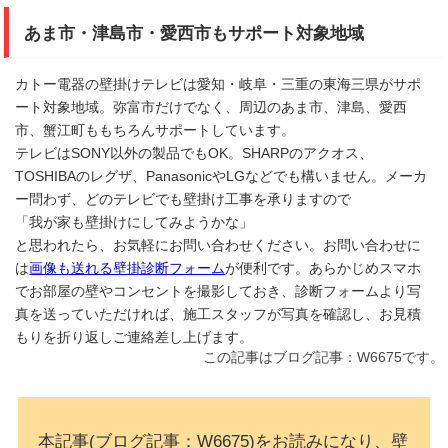
あま市・津島市・愛西市もサポート対象地域
カトー電器の壁掛けテレビは愛知・岐阜・三重の東海三県がサポ
ート対象地域。弥富市だけでなく、周辺のあま市、津島、愛西
市、蟹江町ももちろんサポートしています。
テレビはSONY以外の製品でもOK。SHARPのアクオス、
TOSHIBAのレグザ、PanasonicやLGなどでも構いません。メーカ
ー問わず、どのテレビでも壁掛け工事を承りますので
「我が家も壁掛けにしてみようかな」
と思われたら、お気軽にお問い合わせください。お問い合わせに
は
画像も送れる壁掛診断フォーム
が便利です。あらかじめスマホ
でお部屋の壁やコンセントを撮影しておき、診断フォームより写
真を送っていただければ、施工スタッフが写真を確認し、お見積
もりを折り返しご連絡差し上げます。
この記事はブログ記事：W6675です。
本記事(ブログ記事：W6675)をお読みになり、壁