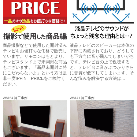
商品撮影などで使用した開封済み
液晶テレビのスピーカーは本体の
テレビをお値打ちな価格で販売し
下部に内蔵されており、どうして
ています。リモコンはもとより、
も下方向に音が飛んでしまいがち
テレビスタンドまで未開封な商品
です。テレビ台の上で視聴する
もございます。「新品未開封に特
と、テレビ台に音がぶつかりさら
にこだわらないよ」という方は是
に音質が低下してしまいます。そ
非一度IPPIN PRICEをご検討く
んな悩みを解決する方法は…
ださい。
W8164 施工事例
W8141 施工事例