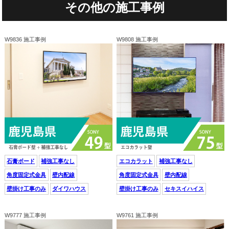
その他の施工事例
W9836 施工事例
W9808 施工事例
石膏ボード
補強工事なし
エコカラット
補強工事なし
角度固定式金具
壁内配線
角度固定式金具
壁内配線
壁掛け工事のみ
ダイワハウス
壁掛け工事のみ
セキスイハイス
W9777 施工事例
W9761 施工事例