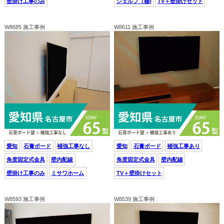
壁掛け工事のみ
シェルフ（棚)
TV＋壁掛けセット
W8685 施工事例
W8611 施工事例
愛知
石膏ボード
補強工事なし
愛知
石膏ボード
補強工事あり
角度固定式金具
壁内配線
角度固定式金具
壁内配線
壁掛け工事のみ
ミサワホーム
TV＋壁掛けセット
W8593 施工事例
W8539 施工事例