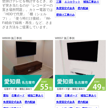
壁掛けテレビを検討するとき、必
三重
エコカラット
補強工事あり
ず突き当たるのが「レコーダーの
角度固定式金具
壁内配線
置き場所問題」。カトー電器では
「HDDで代替」「棚（シェル
壁掛け工事のみ
フ）」「使う時だけ接続」「Wi-
Fi経由で録画・再生」など、さま
ざま方法をご提案しています。
W8699 施工事例
W8557 施工事例
愛知
石膏ボード
補強工事あり
愛知
石膏ボード
補強工事あり
角度固定式金具
壁内配線
角度固定式金具
壁内配線