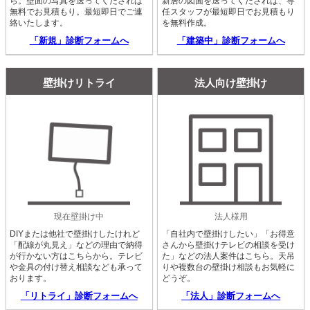
ら。壁面の写真を送ってくだされば
新居の図面を送ってくだされば、専
無料でお見積もり。最短即日でご連
任スタッフが最短即日でお見積もり
絡いたします。
を無料作成。
「新規」診断フォームへ
「建築中」診断フォームへ
壁掛けリトライ
法人向け壁掛け
現在壁掛け中
法人様用
DIYまたは他社で壁掛けしたけれど
「自社内で壁掛けしたい」「お得意
「配線が丸見え」などの理由で納得
さんから壁掛けテレビの相談を受け
が行かない方はこちらから。テレビ
た」などの法人案件はこちら。天吊
や金具の付け替え相談なども承って
りや複数台の壁掛け相談もお気軽に
おります。
どうぞ。
「リトライ」診断フォームへ
「法人」診断フォームへ