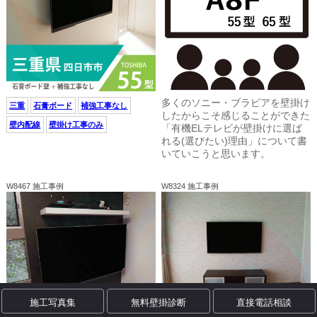
多くのソニー・ブラビアを壁掛け
三重
石膏ボード
補強工事なし
したからこそ感じることができた
壁内配線
壁掛け工事のみ
「有機ELテレビが壁掛けに選ば
れる(選びたい)理由」について書
いていこうと思います。
W8467 施工事例
W8324 施工事例
施工写真集
無料壁掛診断
直接電話相談