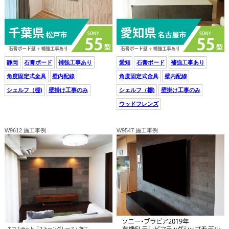
静岡
石膏ボード
補強工事あり
愛知
石膏ボード
補強工事あり
角度固定式金具
壁内配線
角度固定式金具
壁内配線
シェルフ（棚)
壁掛け工事のみ
シェルフ（棚)
壁掛け工事のみ
ウッドフレンズ
W9612 施工事例
W9547 施工事例