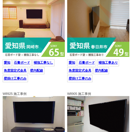
愛知
石膏ボード
補強工事なし
愛知
石膏ボード
補強工事あり
角度固定式金具
壁内配線
角度固定式金具
壁内配線
壁掛け工事のみ
壁掛け工事のみ
W8925 施工事例
W8905 施工事例