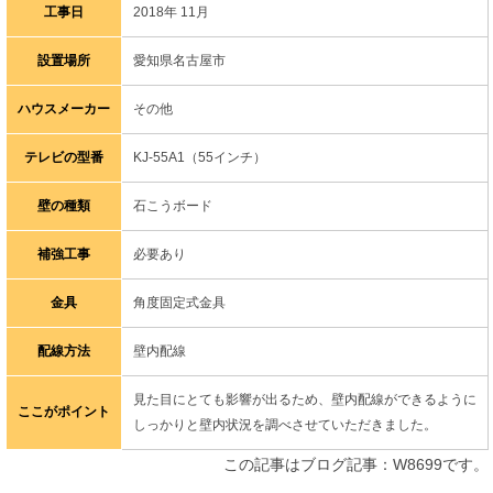
工事日
2018年 11月
設置場所
愛知県名古屋市
ハウスメーカー
その他
テレビの型番
KJ-55A1（55インチ）
壁の種類
石こうボード
補強工事
必要あり
金具
角度固定式金具
配線方法
壁内配線
見た目にとても影響が出るため、壁内配線ができるように
ここがポイント
しっかりと壁内状況を調べさせていただきました。
この記事はブログ記事：W8699です。