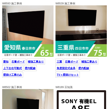
W8593 施工事例
W8539 施工事例
愛知
石膏ボード
補強工事あり
三重
石膏ボード
補強工事あり
上下左右可動式
壁内配線
角度固定式金具
壁内配線
壁掛け工事のみ
TV＋壁掛けセット
W8502 施工事例
W8189 豆知識