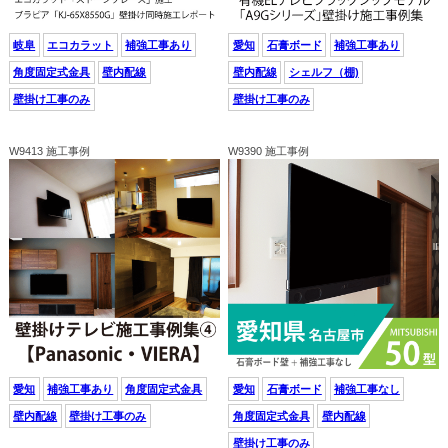
岐阜
エコカラット
補強工事あり
愛知
石膏ボード
補強工事あり
角度固定式金具
壁内配線
壁内配線
シェルフ（棚)
壁掛け工事のみ
壁掛け工事のみ
W9413 施工事例
W9390 施工事例
愛知
補強工事あり
角度固定式金具
愛知
石膏ボード
補強工事なし
壁内配線
壁掛け工事のみ
角度固定式金具
壁内配線
壁掛け工事のみ