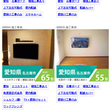
愛知
石膏ボード
補強工事あり
愛知
石膏ボード
補強工事あり
上下左右可動式
壁内配線
上下左右可動式
配線カバー
壁掛け工事のみ
エサキホーム
壁掛け工事のみ
W8844 施工事例
W8826 施工事例
愛知
エコカラット
補強工事あり
愛知
石膏ボード
補強工事あり
角度固定式金具
壁内配線
上下左右可動式
配線カバー
シェルフ（棚)
TV＋壁掛けセット
壁掛け工事のみ
ウッドフレンズ