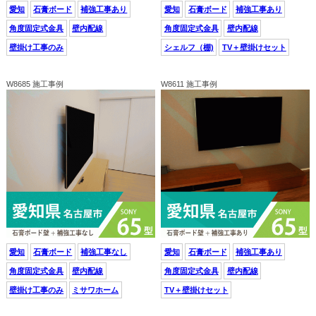
愛知
石膏ボード
補強工事あり
愛知
石膏ボード
補強工事あり
角度固定式金具
壁内配線
角度固定式金具
壁内配線
壁掛け工事のみ
シェルフ（棚)
TV＋壁掛けセット
W8685 施工事例
W8611 施工事例
愛知
石膏ボード
補強工事なし
愛知
石膏ボード
補強工事あり
角度固定式金具
壁内配線
角度固定式金具
壁内配線
壁掛け工事のみ
ミサワホーム
TV＋壁掛けセット