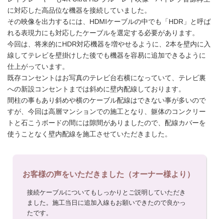
に対応した高品位な機器を接続していました。
その映像を出力するには、HDMIケーブルの中でも「HDR」と呼ば
れる表現力にも対応したケーブルを選定する必要があります。
今回は、将来的にHDR対応機器を増やせるように、2本を壁内に入
線してテレビを壁掛けした後でも機器を容易に追加できるように
仕上がっています。
既存コンセントはお写真のテレビ台右横になっていて、テレビ裏
への新設コンセントまでは斜めに壁内配線しております。
間柱の事もあり斜めや横のケーブル配線はできない事が多いので
すが、今回は高層マンションでの施工となり、躯体のコンクリー
トと石こうボードの間には隙間がありましたので、配線カバーを
使うことなく壁内配線を施工させていただきました。
お客様の声をいただきました（オーナー様より）
接続ケーブルについてもしっかりとご説明していただき
ました。施工当日に追加入線もお願いできたので良かっ
たです。