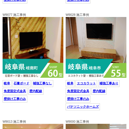
W9077 施工事例
W9028 施工事例
岐阜
石膏ボード
補強工事なし
岐阜
エコカラット
補強工事あり
角度固定式金具
壁内配線
角度固定式金具
壁内配線
壁掛け工事のみ
壁掛け工事のみ
パナソニックホームズ
W9013 施工事例
W9000 施工事例