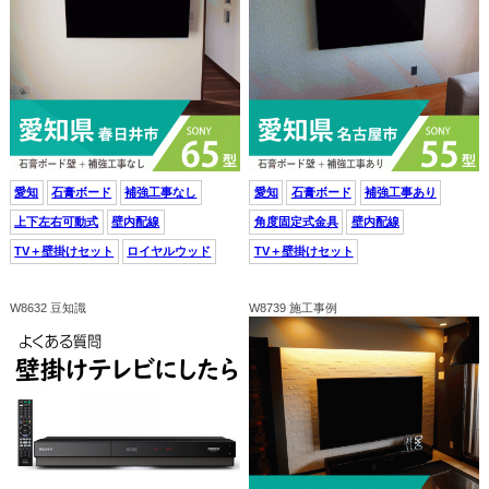
愛知
石膏ボード
補強工事なし
愛知
石膏ボード
補強工事あり
上下左右可動式
壁内配線
角度固定式金具
壁内配線
TV＋壁掛けセット
ロイヤルウッド
TV＋壁掛けセット
W8632 豆知識
W8739 施工事例