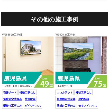
その他の施工事例
W9836 施工事例
W9808 施工事例
石膏ボード
補強工事なし
エコカラット
補強工事なし
角度固定式金具
壁内配線
角度固定式金具
壁内配線
壁掛け工事のみ
ダイワハウス
壁掛け工事のみ
セキスイハイス