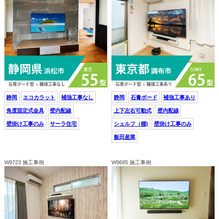
静岡
エコカラット
補強工事なし
静岡
石膏ボード
補強工事あり
角度固定式金具
壁内配線
上下左右可動式
壁内配線
壁掛け工事のみ
サーラ住宅
シェルフ（棚)
壁掛け工事のみ
飯田産業
W9723 施工事例
W9685 施工事例