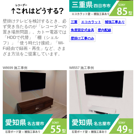
壁掛けテレビを検討するとき、必
三重
エコカラット
補強工事あり
ず突き当たるのが「レコーダーの
角度固定式金具
壁内配線
置き場所問題」。カトー電器では
「HDDで代替」「棚（シェル
壁掛け工事のみ
フ）」「使う時だけ接続」「Wi-
Fi経由で録画・再生」など、さま
ざま方法をご提案しています。
W8699 施工事例
W8557 施工事例