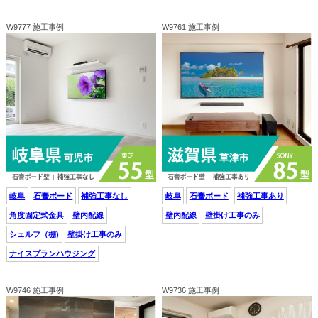
W9777 施工事例
W9761 施工事例
岐阜
石膏ボード
補強工事なし
岐阜
石膏ボード
補強工事あり
角度固定式金具
壁内配線
壁内配線
壁掛け工事のみ
シェルフ（棚)
壁掛け工事のみ
ナイスプランハウジング
W9746 施工事例
W9736 施工事例