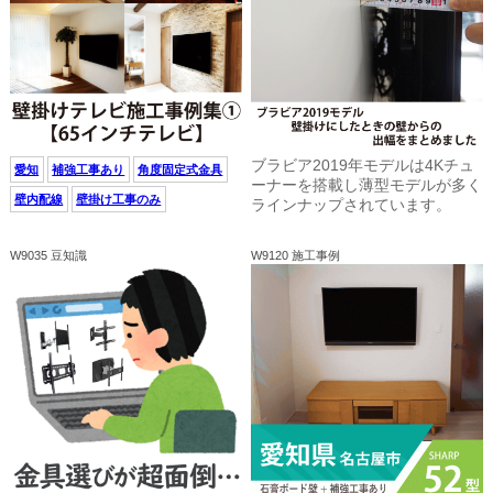
ブラビア2019年モデルは4Kチュ
愛知
補強工事あり
角度固定式金具
ーナーを搭載し薄型モデルが多く
壁内配線
壁掛け工事のみ
ラインナップされています。
W9035 豆知識
W9120 施工事例