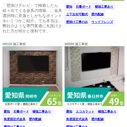
「壁掛けテレビ」で検索したら
愛知
石膏ボード
補強工事あり
続々出てくる金具の情報…。金具
上下左右可動式
壁内配線
選択時に見落としがちなポイント
をいくつかご紹介。でも本当は、
壁掛け工事のみ
ウッドフレンズ
弊社のような専門業者に丸投げさ
れた方が何かと便利です。
W9100 施工事例
W9089 施工事例
愛知
石膏ボード
補強工事あり
愛知
エコカラット
補強工事あり
角度固定式金具
壁内配線
角度固定式金具
壁内配線
壁掛け工事のみ
壁掛け工事のみ