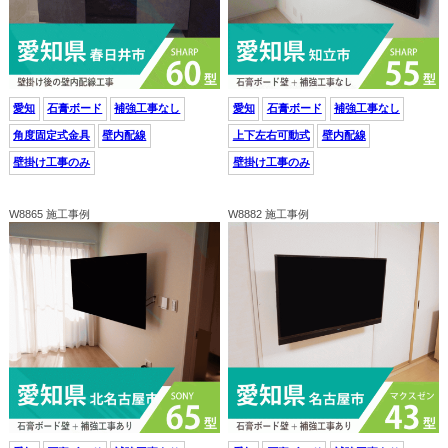
愛知
石膏ボード
補強工事なし
愛知
石膏ボード
補強工事なし
角度固定式金具
壁内配線
上下左右可動式
壁内配線
壁掛け工事のみ
壁掛け工事のみ
W8865 施工事例
W8882 施工事例