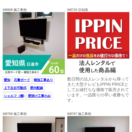
W8808 施工事例
W8729 豆知識
数日間の法人レンタルから帰って
愛知
石膏ボード
補強工事あり
きた大型テレビもIPPIN PRICEと
上下左右可動式
壁内配線
してお値打ちな価格で販売されて
います。一品限りの早い者勝ちで
シェルフ（棚)
壁掛け工事のみ
す。
W8789 施工事例
W8767 施工事例