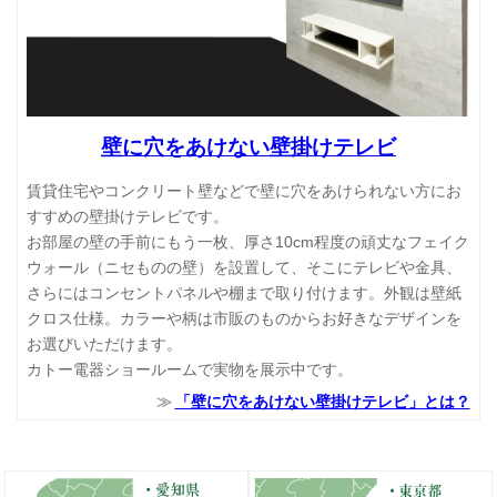
壁に穴をあけない壁掛けテレビ
賃貸住宅やコンクリート壁などで壁に穴をあけられない方にお
すすめの壁掛けテレビです。
お部屋の壁の手前にもう一枚、厚さ10cm程度の頑丈なフェイク
ウォール（ニセものの壁）を設置して、そこにテレビや金具、
さらにはコンセントパネルや棚まで取り付けます。外観は壁紙
クロス仕様。カラーや柄は市販のものからお好きなデザインを
お選びいただけます。
カトー電器ショールームで実物を展示中です。
「壁に穴をあけない壁掛けテレビ」とは？