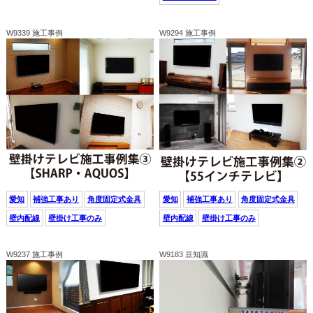
W9339 施工事例
W9294 施工事例
愛知
補強工事あり
角度固定式金具
愛知
補強工事あり
角度固定式金具
壁内配線
壁掛け工事のみ
壁内配線
壁掛け工事のみ
W9237 施工事例
W9183 豆知識