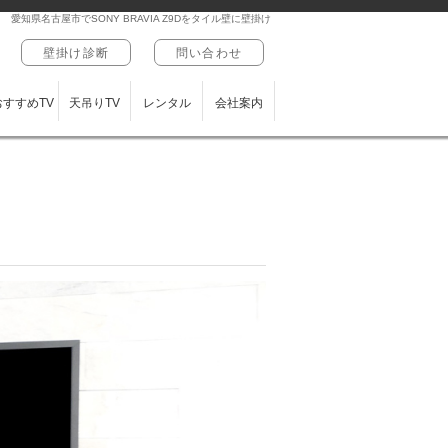
愛知県名古屋市でSONY BRAVIA Z9Dをタイル壁に壁掛け
壁掛け診断
問い合わせ
おすすめTV
天吊りTV
レンタル
会社案内