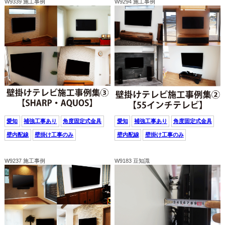
W9339 施工事例
W9294 施工事例
愛知
補強工事あり
角度固定式金具
愛知
補強工事あり
角度固定式金具
壁内配線
壁掛け工事のみ
壁内配線
壁掛け工事のみ
W9237 施工事例
W9183 豆知識