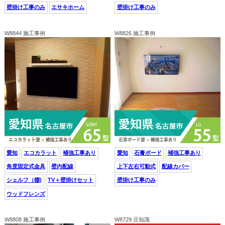
壁掛け工事のみ
エサキホーム
壁掛け工事のみ
W8844 施工事例
W8826 施工事例
愛知
エコカラット
補強工事あり
愛知
石膏ボード
補強工事あり
角度固定式金具
壁内配線
上下左右可動式
配線カバー
シェルフ（棚)
TV＋壁掛けセット
壁掛け工事のみ
ウッドフレンズ
W8808 施工事例
W8729 豆知識