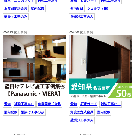
岐阜
エコカラット
補強工事あり
愛知
石膏ボード
補強工事あり
角度固定式金具
壁内配線
壁内配線
シェルフ（棚)
壁掛け工事のみ
壁掛け工事のみ
W9413 施工事例
W9390 施工事例
愛知
補強工事あり
角度固定式金具
愛知
石膏ボード
補強工事なし
壁内配線
壁掛け工事のみ
角度固定式金具
壁内配線
壁掛け工事のみ