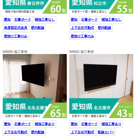
愛知
石膏ボード
補強工事なし
愛知
石膏ボード
補強工事なし
角度固定式金具
壁内配線
上下左右可動式
壁内配線
壁掛け工事のみ
壁掛け工事のみ
W8865 施工事例
W8882 施工事例
愛知
石膏ボード
補強工事あり
愛知
石膏ボード
補強工事あり
上下左右可動式
壁内配線
上下左右可動式
配線カバー