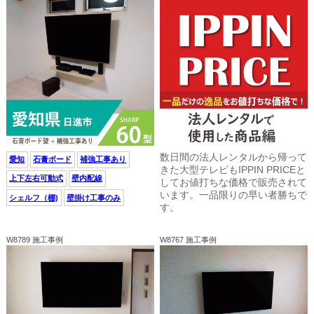
数日間の法人レンタルから帰って
愛知
石膏ボード
補強工事あり
きた大型テレビもIPPIN PRICEと
上下左右可動式
壁内配線
してお値打ちな価格で販売されて
います。一品限りの早い者勝ちで
シェルフ（棚)
壁掛け工事のみ
す。
W8789 施工事例
W8767 施工事例