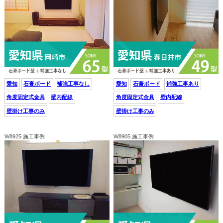
愛知
石膏ボード
補強工事なし
愛知
石膏ボード
補強工事あり
角度固定式金具
壁内配線
角度固定式金具
壁内配線
壁掛け工事のみ
壁掛け工事のみ
W8925 施工事例
W8905 施工事例