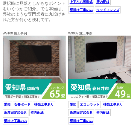
上下左右可動式
壁内配線
選択時に見落としがちなポイント
をいくつかご紹介。でも本当は、
壁掛け工事のみ
ウッドフレンズ
弊社のような専門業者に丸投げさ
れた方が何かと便利です。
W9100 施工事例
W9089 施工事例
愛知
石膏ボード
補強工事あり
愛知
エコカラット
補強工事あり
角度固定式金具
壁内配線
角度固定式金具
壁内配線
壁掛け工事のみ
壁掛け工事のみ