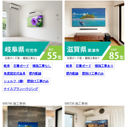
岐阜
石膏ボード
補強工事なし
岐阜
石膏ボード
補強工事あり
角度固定式金具
壁内配線
壁内配線
壁掛け工事のみ
シェルフ（棚)
壁掛け工事のみ
ナイスプランハウジング
W9746 施工事例
W9736 施工事例