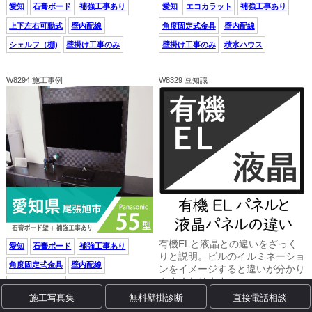
愛知
石膏ボード
補強工事あり
愛知
エコカラット
補強工事あり
上下左右可動式
壁内配線
角度固定式金具
壁内配線
シェルフ（棚)
壁掛け工事のみ
壁掛け工事のみ
積水ハウス
W8294 施工事例
W8329 豆知識
有機ELと液晶との違いをざっく
愛知
石膏ボード
補強工事あり
りと説明。ビルのイルミネーショ
角度固定式金具
壁内配線
ンをイメージすると違いが分かり
やすくなります。
壁掛け工事のみ
施工写真集
無料壁掛診断
直接電話相談