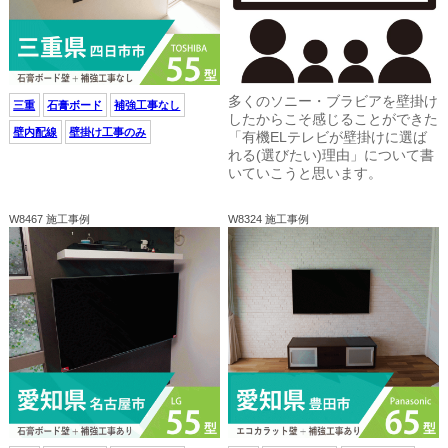
多くのソニー・ブラビアを壁掛け
三重
石膏ボード
補強工事なし
したからこそ感じることができた
壁内配線
壁掛け工事のみ
「有機ELテレビが壁掛けに選ば
れる(選びたい)理由」について書
いていこうと思います。
W8467 施工事例
W8324 施工事例