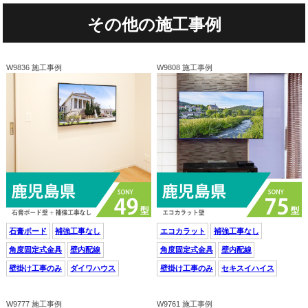
その他の施工事例
W9836 施工事例
W9808 施工事例
石膏ボード
補強工事なし
エコカラット
補強工事なし
角度固定式金具
壁内配線
角度固定式金具
壁内配線
壁掛け工事のみ
ダイワハウス
壁掛け工事のみ
セキスイハイス
W9777 施工事例
W9761 施工事例