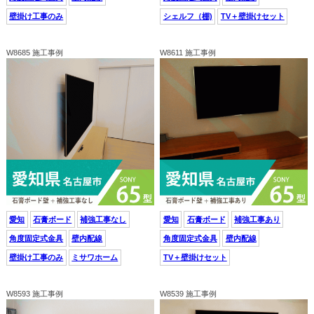
壁掛け工事のみ
シェルフ（棚)
TV＋壁掛けセット
W8685 施工事例
W8611 施工事例
愛知
石膏ボード
補強工事なし
愛知
石膏ボード
補強工事あり
角度固定式金具
壁内配線
角度固定式金具
壁内配線
壁掛け工事のみ
ミサワホーム
TV＋壁掛けセット
W8593 施工事例
W8539 施工事例