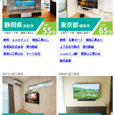
静岡
エコカラット
補強工事なし
静岡
石膏ボード
補強工事あり
角度固定式金具
壁内配線
上下左右可動式
壁内配線
壁掛け工事のみ
サーラ住宅
シェルフ（棚)
壁掛け工事のみ
飯田産業
W9723 施工事例
W9685 施工事例