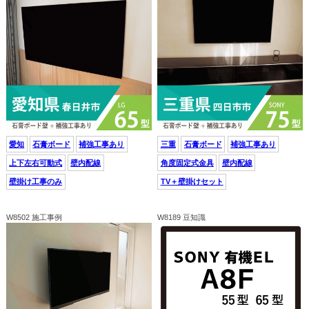
愛知
石膏ボード
補強工事あり
三重
石膏ボード
補強工事あり
上下左右可動式
壁内配線
角度固定式金具
壁内配線
壁掛け工事のみ
TV＋壁掛けセット
W8502 施工事例
W8189 豆知識