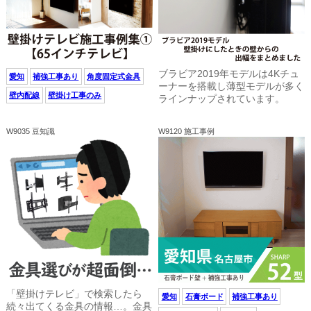
ブラビア2019年モデルは4Kチュ
愛知
補強工事あり
角度固定式金具
ーナーを搭載し薄型モデルが多く
壁内配線
壁掛け工事のみ
ラインナップされています。
W9035 豆知識
W9120 施工事例
「壁掛けテレビ」で検索したら
愛知
石膏ボード
補強工事あり
続々出てくる金具の情報…。金具