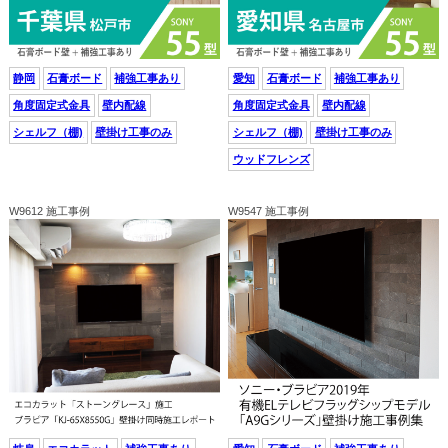
静岡
石膏ボード
補強工事あり
愛知
石膏ボード
補強工事あり
角度固定式金具
壁内配線
角度固定式金具
壁内配線
シェルフ（棚)
壁掛け工事のみ
シェルフ（棚)
壁掛け工事のみ
ウッドフレンズ
W9612 施工事例
W9547 施工事例