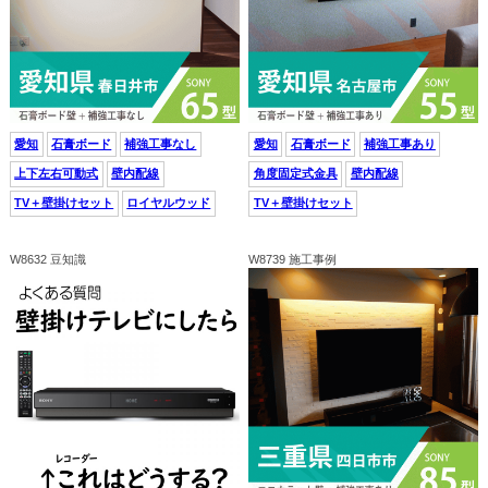
愛知
石膏ボード
補強工事なし
愛知
石膏ボード
補強工事あり
上下左右可動式
壁内配線
角度固定式金具
壁内配線
TV＋壁掛けセット
ロイヤルウッド
TV＋壁掛けセット
W8632 豆知識
W8739 施工事例