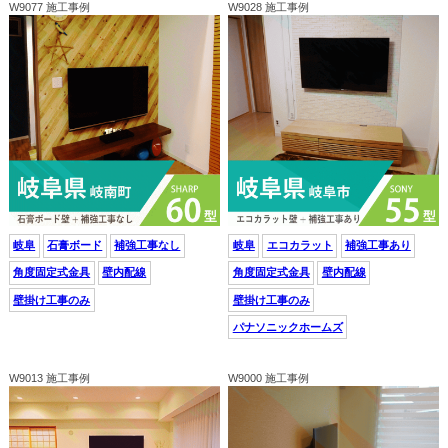
W9077 施工事例
W9028 施工事例
岐阜
石膏ボード
補強工事なし
岐阜
エコカラット
補強工事あり
角度固定式金具
壁内配線
角度固定式金具
壁内配線
壁掛け工事のみ
壁掛け工事のみ
パナソニックホームズ
W9013 施工事例
W9000 施工事例