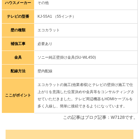
ハウスメーカー
その他
テレビの型番
KJ-55A1 （55インチ）
壁の種類
エコカラット
補強工事
必要あり
金具
ソニー純正壁掛け金具(SU-WL450)
配線方法
壁内配線
エコカラットの施工(他業者様)とテレビの壁掛け施工で仕
上がりを意識した位置決めや金具等をコンサルティングさ
ここがポイント
せていただきました。テレビ周辺機器もHDMIケーブルを
多く入線し、簡単に接続できるようになっています。
この記事はブログ記事：W7128です。