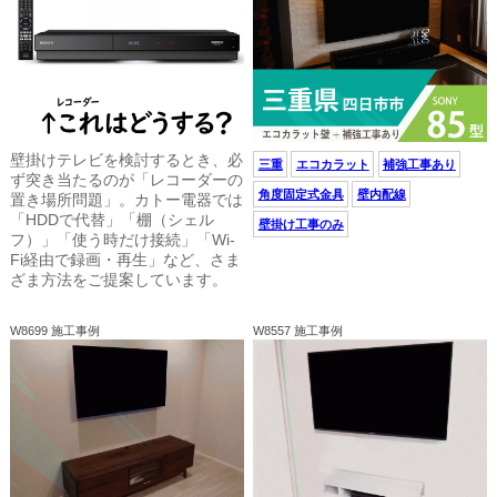
壁掛けテレビを検討するとき、必
三重
エコカラット
補強工事あり
ず突き当たるのが「レコーダーの
角度固定式金具
壁内配線
置き場所問題」。カトー電器では
「HDDで代替」「棚（シェル
壁掛け工事のみ
フ）」「使う時だけ接続」「Wi-
Fi経由で録画・再生」など、さま
ざま方法をご提案しています。
W8699 施工事例
W8557 施工事例