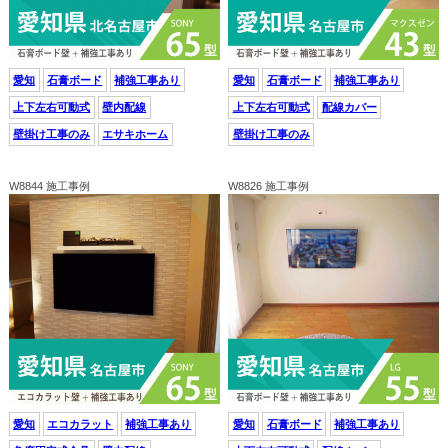
愛知
石膏ボード
補強工事あり
愛知
石膏ボード
補強工事あり
上下左右可動式
壁内配線
上下左右可動式
配線カバー
壁掛け工事のみ
エサキホーム
壁掛け工事のみ
W8844 施工事例
W8826 施工事例
愛知
エコカラット
補強工事あり
愛知
石膏ボード
補強工事あり