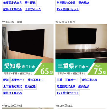
角度固定式金具
壁内配線
角度固定式金具
壁内配線
壁掛け工事のみ
ミサワホーム
TV＋壁掛けセット
W8593 施工事例
W8539 施工事例
愛知
石膏ボード
補強工事あり
三重
石膏ボード
補強工事あり
上下左右可動式
壁内配線
角度固定式金具
壁内配線
壁掛け工事のみ
TV＋壁掛けセット
W8502 施工事例
W8189 豆知識