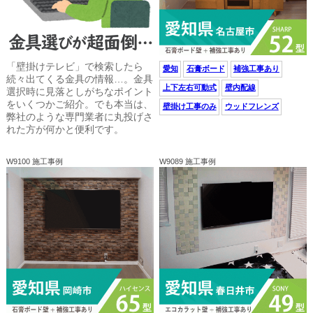
「壁掛けテレビ」で検索したら
愛知
石膏ボード
補強工事あり
続々出てくる金具の情報…。金具
上下左右可動式
壁内配線
選択時に見落としがちなポイント
をいくつかご紹介。でも本当は、
壁掛け工事のみ
ウッドフレンズ
弊社のような専門業者に丸投げさ
れた方が何かと便利です。
W9100 施工事例
W9089 施工事例