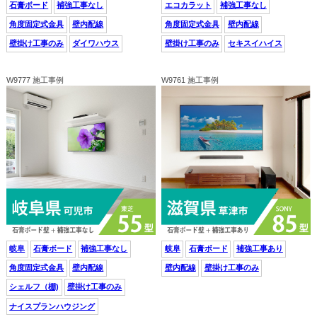
石膏ボード
補強工事なし
エコカラット
補強工事なし
角度固定式金具
壁内配線
角度固定式金具
壁内配線
壁掛け工事のみ
ダイワハウス
壁掛け工事のみ
セキスイハイス
W9777 施工事例
W9761 施工事例
岐阜
石膏ボード
補強工事なし
岐阜
石膏ボード
補強工事あり
角度固定式金具
壁内配線
壁内配線
壁掛け工事のみ
シェルフ（棚)
壁掛け工事のみ
ナイスプランハウジング