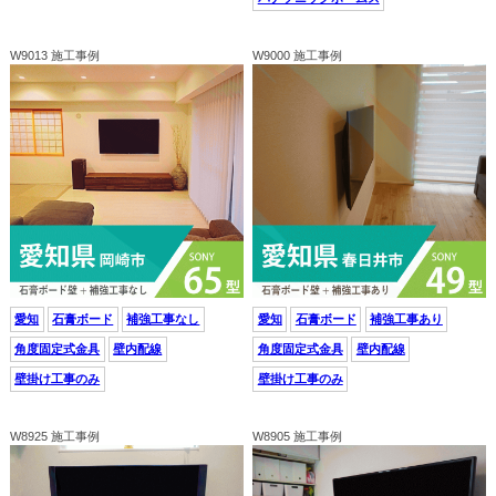
W9013 施工事例
W9000 施工事例
愛知
石膏ボード
補強工事なし
愛知
石膏ボード
補強工事あり
角度固定式金具
壁内配線
角度固定式金具
壁内配線
壁掛け工事のみ
壁掛け工事のみ
W8925 施工事例
W8905 施工事例