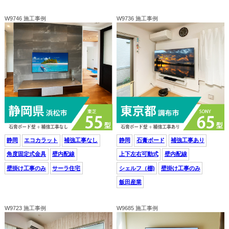
W9746 施工事例
W9736 施工事例
静岡
エコカラット
補強工事なし
静岡
石膏ボード
補強工事あり
角度固定式金具
壁内配線
上下左右可動式
壁内配線
壁掛け工事のみ
サーラ住宅
シェルフ（棚)
壁掛け工事のみ
飯田産業
W9723 施工事例
W9685 施工事例