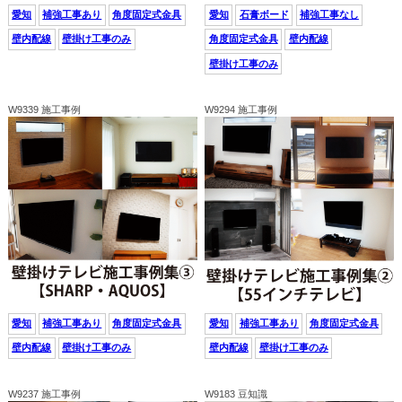
愛知
補強工事あり
角度固定式金具
愛知
石膏ボード
補強工事なし
壁内配線
壁掛け工事のみ
角度固定式金具
壁内配線
壁掛け工事のみ
W9339 施工事例
W9294 施工事例
愛知
補強工事あり
角度固定式金具
愛知
補強工事あり
角度固定式金具
壁内配線
壁掛け工事のみ
壁内配線
壁掛け工事のみ
W9237 施工事例
W9183 豆知識