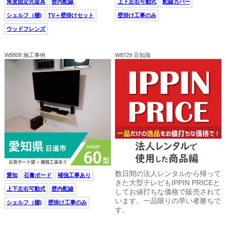
角度固定式金具
壁内配線
上下左右可動式
配線カバー
シェルフ（棚)
TV＋壁掛けセット
壁掛け工事のみ
ウッドフレンズ
W8808 施工事例
W8729 豆知識
数日間の法人レンタルから帰って
愛知
石膏ボード
補強工事あり
きた大型テレビもIPPIN PRICEと
上下左右可動式
壁内配線
してお値打ちな価格で販売されて
います。一品限りの早い者勝ちで
シェルフ（棚)
壁掛け工事のみ
す。