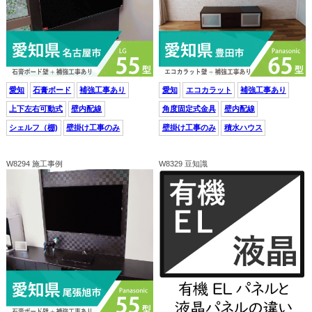
愛知
石膏ボード
補強工事あり
愛知
エコカラット
補強工事あり
上下左右可動式
壁内配線
角度固定式金具
壁内配線
シェルフ（棚)
壁掛け工事のみ
壁掛け工事のみ
積水ハウス
W8294 施工事例
W8329 豆知識