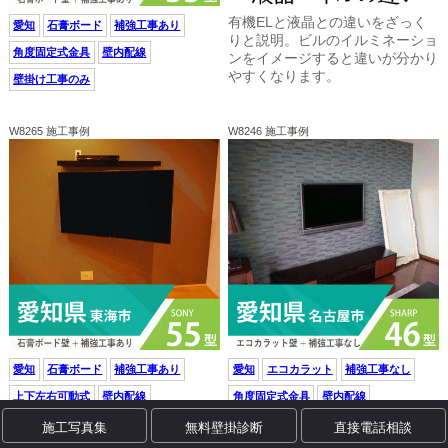
有機ELと液晶との違いをざっく
愛知
石膏ボード
補強工事あり
りと説明。ビルのイルミネーショ
角度固定式金具
壁内配線
ンをイメージすると違いが分かり
やすくなります。
壁掛け工事のみ
W8265 施工事例
W8246 施工事例
愛知
石膏ボード
補強工事あり
愛知
エコカラット
補強工事なし
上下左右可動式
壁内配線
角度固定式金具
壁内配線
シェルフ（棚)
壁掛け工事のみ
壁掛け工事のみ
施工写真集
無料壁掛診断
直接電話相談