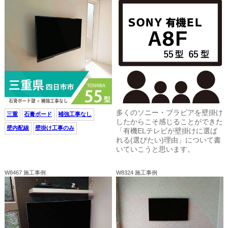
多くのソニー・ブラビアを壁掛け
三重
石膏ボード
補強工事なし
したからこそ感じることができた
壁内配線
壁掛け工事のみ
「有機ELテレビが壁掛けに選ば
れる(選びたい)理由」について書
いていこうと思います。
W8467 施工事例
W8324 施工事例