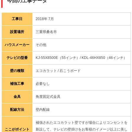
今回の工事データ
工事日
2018年 7月
設置場所
三重県桑名市
ハウスメーカー
その他
テレビの型番
KJ-55X8500E（55インチ）/ KDL-46HX850（46インチ）
壁の種類
エコカラット / 石こうボード
補強工事
必要なし
金具
角度固定式金具
配線方法
壁内配線
補強されたエコカラット壁ですが場合によりコンセントを
ここがポイント
新設して、テレビの壁掛けをお客様のイメージ以上に美し