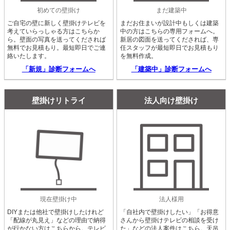
初めての壁掛け
まだ建築中
ご自宅の壁に新しく壁掛けテレビを
まだお住まいが設計中もしくは建築
考えていらっしゃる方はこちらか
中の方はこちらの専用フォームへ。
ら。壁面の写真を送ってくだされば
新居の図面を送ってくだされば、専
無料でお見積もり。最短即日でご連
任スタッフが最短即日でお見積もり
絡いたします。
を無料作成。
「新規」診断フォームへ
「建築中」診断フォームへ
壁掛けリトライ
法人向け壁掛け
現在壁掛け中
法人様用
DIYまたは他社で壁掛けしたけれど
「自社内で壁掛けしたい」「お得意
「配線が丸見え」などの理由で納得
さんから壁掛けテレビの相談を受け
が行かない方はこちらから。テレビ
た」などの法人案件はこちら。天吊