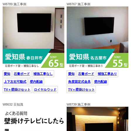
W8789 施工事例
W8767 施工事例
愛知
石膏ボード
補強工事なし
愛知
石膏ボード
補強工事あり
上下左右可動式
壁内配線
角度固定式金具
壁内配線
TV＋壁掛けセット
ロイヤルウッド
TV＋壁掛けセット
W8632 豆知識
W8739 施工事例