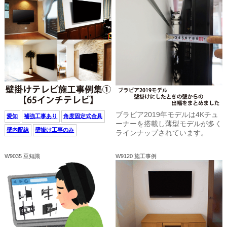
ブラビア2019年モデルは4Kチュ
愛知
補強工事あり
角度固定式金具
ーナーを搭載し薄型モデルが多く
壁内配線
壁掛け工事のみ
ラインナップされています。
W9035 豆知識
W9120 施工事例