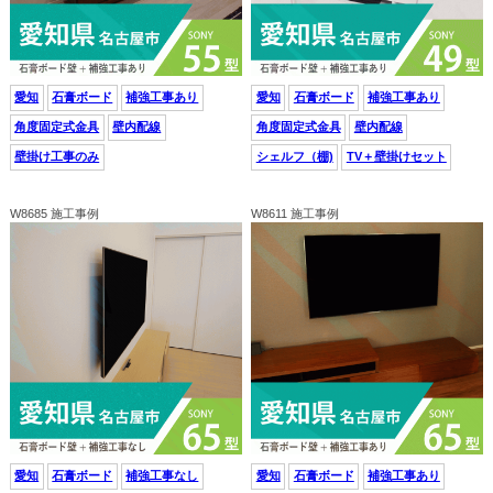
愛知
石膏ボード
補強工事あり
愛知
石膏ボード
補強工事あり
角度固定式金具
壁内配線
角度固定式金具
壁内配線
壁掛け工事のみ
シェルフ（棚)
TV＋壁掛けセット
W8685 施工事例
W8611 施工事例
愛知
石膏ボード
補強工事なし
愛知
石膏ボード
補強工事あり