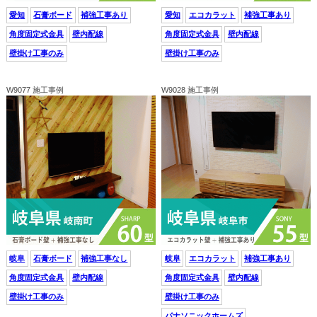
愛知
石膏ボード
補強工事あり
愛知
エコカラット
補強工事あり
角度固定式金具
壁内配線
角度固定式金具
壁内配線
壁掛け工事のみ
壁掛け工事のみ
W9077 施工事例
W9028 施工事例
岐阜
石膏ボード
補強工事なし
岐阜
エコカラット
補強工事あり
角度固定式金具
壁内配線
角度固定式金具
壁内配線
壁掛け工事のみ
壁掛け工事のみ
パナソニックホームズ