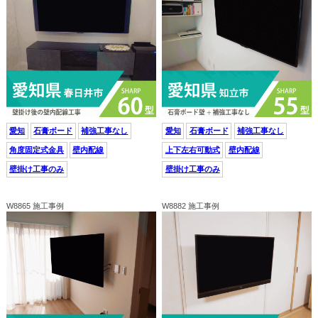
愛知
石膏ボード
補強工事なし
愛知
石膏ボード
補強工事なし
角度固定式金具
壁内配線
上下左右可動式
壁内配線
壁掛け工事のみ
壁掛け工事のみ
W8865 施工事例
W8882 施工事例