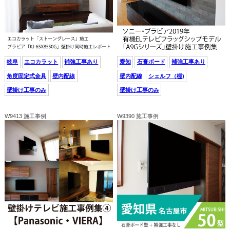
岐阜
エコカラット
補強工事あり
愛知
石膏ボード
補強工事あり
角度固定式金具
壁内配線
壁内配線
シェルフ（棚)
壁掛け工事のみ
壁掛け工事のみ
W9413 施工事例
W9390 施工事例