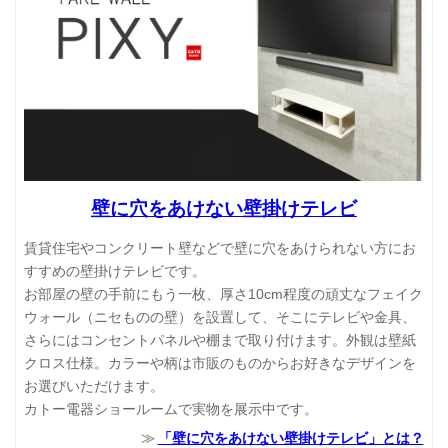
壁に穴をあけない壁掛けテレビ
賃貸住宅やコンクリート壁などで壁に穴をあけられない方にお
すすめの壁掛けテレビです。
お部屋の壁の手前にもう一枚、厚さ10cm程度の頑丈なフェイク
ウォール（ニセものの壁）を設置して、そこにテレビや金具、
さらにはコンセントパネルや棚まで取り付けます。外観は壁紙
クロス仕様。カラーや柄は市販のものからお好きなデザインを
お選びいただけます。
カトー電器ショールームで実物を展示中です。
「壁に穴をあけない壁掛けテレビ」とは？