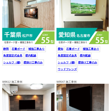
静岡
石膏ボード
補強工事あり
愛知
石膏ボード
補強工事あり
角度固定式金具
壁内配線
角度固定式金具
壁内配線
シェルフ（棚)
壁掛け工事のみ
シェルフ（棚)
壁掛け工事のみ
ウッドフレンズ
W9612 施工事例
W9547 施工事例