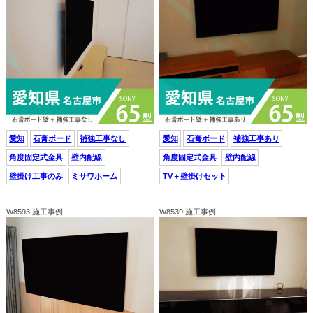
愛知
石膏ボード
補強工事なし
愛知
石膏ボード
補強工事あり
角度固定式金具
壁内配線
角度固定式金具
壁内配線
壁掛け工事のみ
ミサワホーム
TV＋壁掛けセット
W8593 施工事例
W8539 施工事例