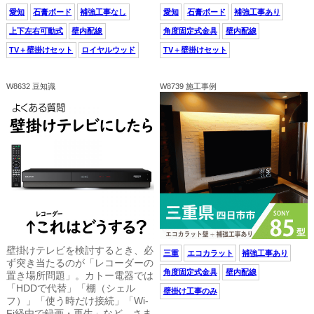
愛知
石膏ボード
補強工事なし
愛知
石膏ボード
補強工事あり
上下左右可動式
壁内配線
角度固定式金具
壁内配線
TV＋壁掛けセット
ロイヤルウッド
TV＋壁掛けセット
W8632 豆知識
W8739 施工事例
壁掛けテレビを検討するとき、必
三重
エコカラット
補強工事あり
ず突き当たるのが「レコーダーの
角度固定式金具
壁内配線
置き場所問題」。カトー電器では
「HDDで代替」「棚（シェル
壁掛け工事のみ
フ）」「使う時だけ接続」「Wi-
Fi経由で録画・再生」など、さま