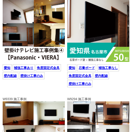
愛知
補強工事あり
角度固定式金具
愛知
石膏ボード
補強工事なし
壁内配線
壁掛け工事のみ
角度固定式金具
壁内配線
壁掛け工事のみ
W9339 施工事例
W9294 施工事例