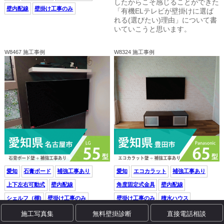
したからこそ感じることができた
壁内配線
壁掛け工事のみ
「有機ELテレビが壁掛けに選ば
れる(選びたい)理由」について書
いていこうと思います。
W8467 施工事例
W8324 施工事例
愛知
石膏ボード
補強工事あり
愛知
エコカラット
補強工事あり
上下左右可動式
壁内配線
角度固定式金具
壁内配線
シェルフ（棚)
壁掛け工事のみ
壁掛け工事のみ
積水ハウス
施工写真集
無料壁掛診断
直接電話相談