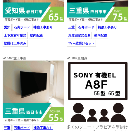
愛知
石膏ボード
補強工事あり
三重
石膏ボード
補強工事あり
上下左右可動式
壁内配線
角度固定式金具
壁内配線
壁掛け工事のみ
TV＋壁掛けセット
W8502 施工事例
W8189 豆知識
多くのソニー・ブラビアを壁掛け
三重
石膏ボード
補強工事なし