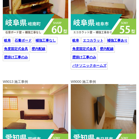
岐阜
石膏ボード
補強工事なし
岐阜
エコカラット
補強工事あり
角度固定式金具
壁内配線
角度固定式金具
壁内配線
壁掛け工事のみ
壁掛け工事のみ
パナソニックホームズ
W9013 施工事例
W9000 施工事例