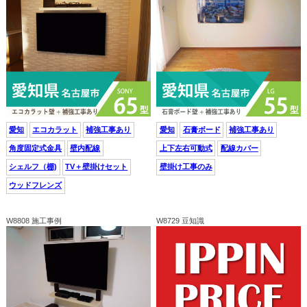
愛知
エコカラット
補強工事あり
愛知
石膏ボード
補強工事あり
角度固定式金具
壁内配線
上下左右可動式
配線カバー
シェルフ（棚)
TV＋壁掛けセット
壁掛け工事のみ
ウッドフレンズ
W8808 施工事例
W8729 豆知識