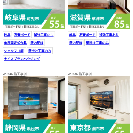
岐阜
石膏ボード
補強工事なし
岐阜
石膏ボード
補強工事あり
角度固定式金具
壁内配線
壁内配線
壁掛け工事のみ
シェルフ（棚)
壁掛け工事のみ
ナイスプランハウジング
W9746 施工事例
W9736 施工事例