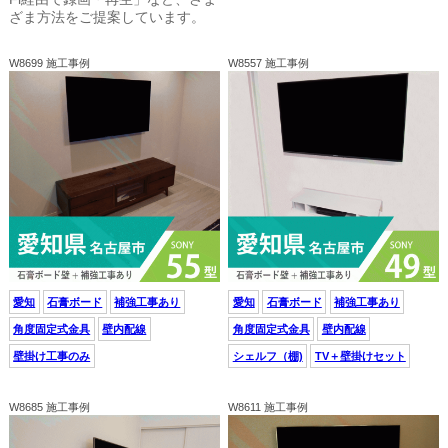
ざま方法をご提案しています。
W8699 施工事例
W8557 施工事例
愛知
石膏ボード
補強工事あり
愛知
石膏ボード
補強工事あり
角度固定式金具
壁内配線
角度固定式金具
壁内配線
壁掛け工事のみ
シェルフ（棚)
TV＋壁掛けセット
W8685 施工事例
W8611 施工事例