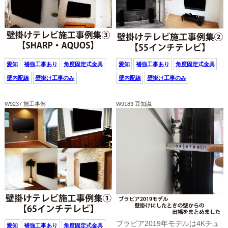
愛知
補強工事あり
角度固定式金具
愛知
補強工事あり
角度固定式金具
壁内配線
壁掛け工事のみ
壁内配線
壁掛け工事のみ
W9237 施工事例
W9183 豆知識
ブラビア2019年モデルは4Kチュ
愛知
補強工事あり
角度固定式金具