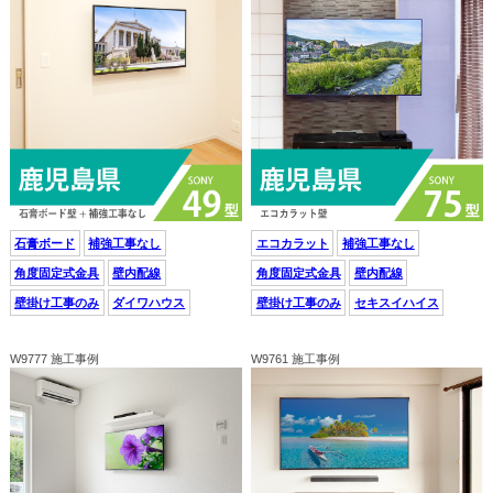
石膏ボード
補強工事なし
エコカラット
補強工事なし
角度固定式金具
壁内配線
角度固定式金具
壁内配線
壁掛け工事のみ
ダイワハウス
壁掛け工事のみ
セキスイハイス
W9777 施工事例
W9761 施工事例