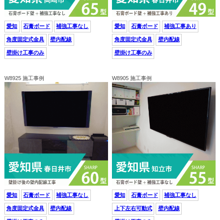
愛知
石膏ボード
補強工事なし
愛知
石膏ボード
補強工事あり
角度固定式金具
壁内配線
角度固定式金具
壁内配線
壁掛け工事のみ
壁掛け工事のみ
W8925 施工事例
W8905 施工事例
愛知
石膏ボード
補強工事なし
愛知
石膏ボード
補強工事なし
角度固定式金具
壁内配線
上下左右可動式
壁内配線