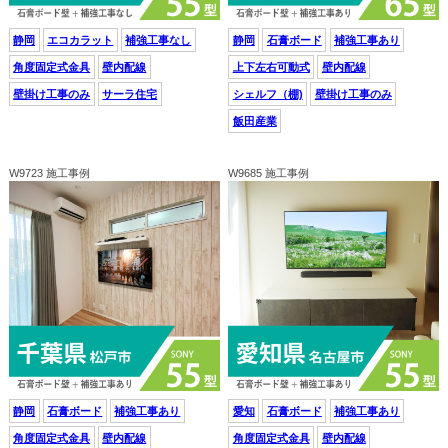
静岡
エコカラット
補強工事なし
静岡
石膏ボード
補強工事あり
角度固定式金具
壁内配線
上下左右可動式
壁内配線
壁掛け工事のみ
サーラ住宅
シェルフ（棚)
壁掛け工事のみ
飯田産業
W9723 施工事例
W9685 施工事例
静岡
石膏ボード
補強工事あり
愛知
石膏ボード
補強工事あり
角度固定式金具
壁内配線
角度固定式金具
壁内配線