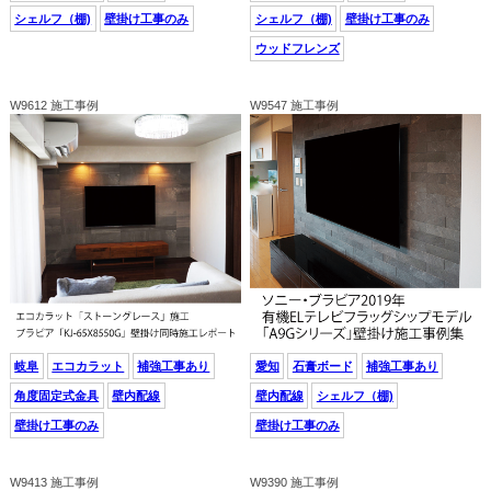
シェルフ（棚)
壁掛け工事のみ
シェルフ（棚)
壁掛け工事のみ
ウッドフレンズ
W9612 施工事例
W9547 施工事例
岐阜
エコカラット
補強工事あり
愛知
石膏ボード
補強工事あり
角度固定式金具
壁内配線
壁内配線
シェルフ（棚)
壁掛け工事のみ
壁掛け工事のみ
W9413 施工事例
W9390 施工事例