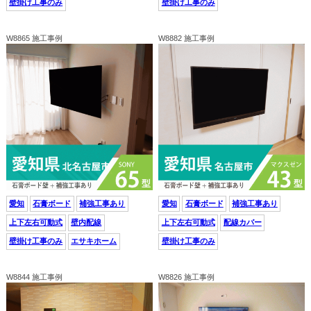
壁掛け工事のみ
壁掛け工事のみ
W8865 施工事例
W8882 施工事例
愛知
石膏ボード
補強工事あり
愛知
石膏ボード
補強工事あり
上下左右可動式
壁内配線
上下左右可動式
配線カバー
壁掛け工事のみ
エサキホーム
壁掛け工事のみ
W8844 施工事例
W8826 施工事例