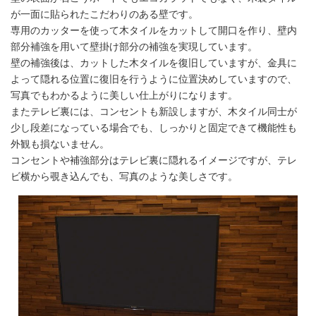
が一面に貼られたこだわりのある壁です。
専用のカッターを使って木タイルをカットして開口を作り、壁内
部分補強を用いて壁掛け部分の補強を実現しています。
壁の補強後は、カットした木タイルを復旧していますが、金具に
よって隠れる位置に復旧を行うように位置決めしていますので、
写真でもわかるように美しい仕上がりになります。
またテレビ裏には、コンセントも新設しますが、木タイル同士が
少し段差になっている場合でも、しっかりと固定できて機能性も
外観も損ないません。
コンセントや補強部分はテレビ裏に隠れるイメージですが、テレ
ビ横から覗き込んでも、写真のような美しさです。