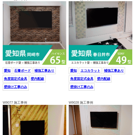
愛知
石膏ボード
補強工事あり
愛知
エコカラット
補強工事あり
角度固定式金具
壁内配線
角度固定式金具
壁内配線
壁掛け工事のみ
壁掛け工事のみ
W9077 施工事例
W9028 施工事例