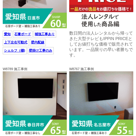
数日間の法人レンタルから帰って
愛知
石膏ボード
補強工事あり
きた大型テレビもIPPIN PRICEと
上下左右可動式
壁内配線
してお値打ちな価格で販売されて
います。一品限りの早い者勝ちで
シェルフ（棚)
壁掛け工事のみ
す。
W8789 施工事例
W8767 施工事例