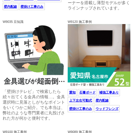
ーナーを搭載し薄型モデルが多く
壁内配線
壁掛け工事のみ
ラインナップされています。
W9035 豆知識
W9120 施工事例
「壁掛けテレビ」で検索したら
愛知
石膏ボード
補強工事あり
続々出てくる金具の情報…。金具
上下左右可動式
壁内配線
選択時に見落としがちなポイント
をいくつかご紹介。でも本当は、
壁掛け工事のみ
ウッドフレンズ
弊社のような専門業者に丸投げさ
れた方が何かと便利です。
W9100 施工事例
W9089 施工事例