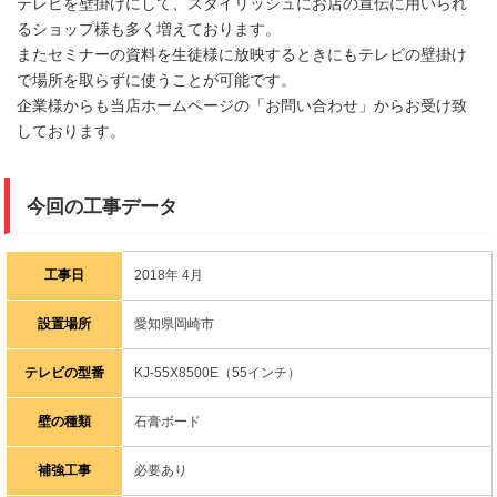
テレビを壁掛けにして、スタイリッシュにお店の宣伝に用いられ
るショップ様も多く増えております。
またセミナーの資料を生徒様に放映するときにもテレビの壁掛け
で場所を取らずに使うことが可能です。
企業様からも当店ホームページの「お問い合わせ」からお受け致
しております。
今回の工事データ
工事日
2018年 4月
設置場所
愛知県岡崎市
テレビの型番
KJ-55X8500E（55インチ）
壁の種類
石膏ボード
補強工事
必要あり