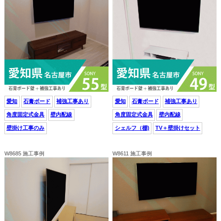
愛知
石膏ボード
補強工事あり
愛知
石膏ボード
補強工事あり
角度固定式金具
壁内配線
角度固定式金具
壁内配線
壁掛け工事のみ
シェルフ（棚)
TV＋壁掛けセット
W8685 施工事例
W8611 施工事例