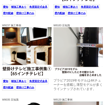
愛知
補強工事あり
角度固定式金具
愛知
補強工事あり
角度固定式金具
壁内配線
壁掛け工事のみ
壁内配線
壁掛け工事のみ
W9237 施工事例
W9183 豆知識
ブラビア2019年モデルは4Kチュ
愛知
補強工事あり
角度固定式金具
ーナーを搭載し薄型モデルが多く
壁内配線
壁掛け工事のみ
ラインナップされています。
W9035 豆知識
W9120 施工事例