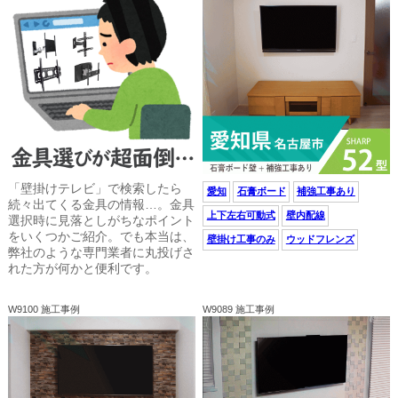
「壁掛けテレビ」で検索したら
愛知
石膏ボード
補強工事あり
続々出てくる金具の情報…。金具
上下左右可動式
壁内配線
選択時に見落としがちなポイント
をいくつかご紹介。でも本当は、
壁掛け工事のみ
ウッドフレンズ
弊社のような専門業者に丸投げさ
れた方が何かと便利です。
W9100 施工事例
W9089 施工事例