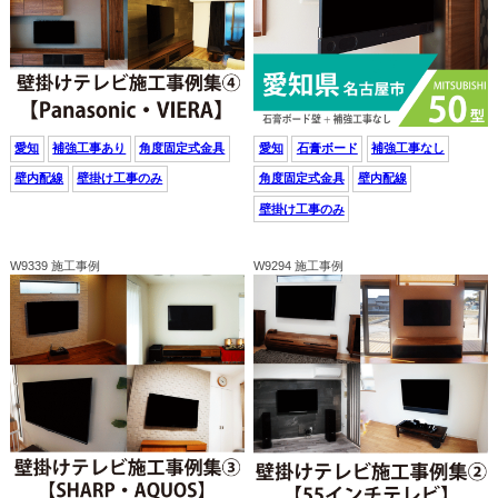
愛知
補強工事あり
角度固定式金具
愛知
石膏ボード
補強工事なし
壁内配線
壁掛け工事のみ
角度固定式金具
壁内配線
壁掛け工事のみ
W9339 施工事例
W9294 施工事例