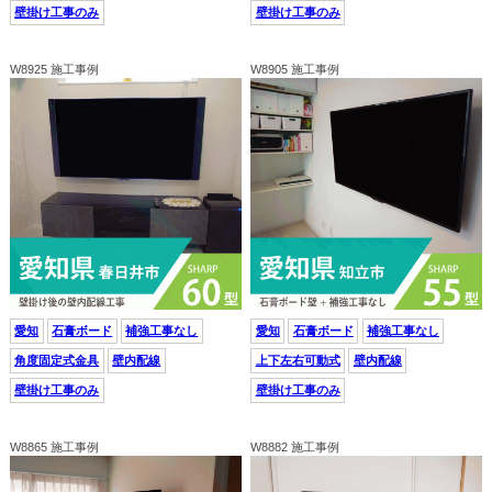
壁掛け工事のみ
壁掛け工事のみ
W8925 施工事例
W8905 施工事例
愛知
石膏ボード
補強工事なし
愛知
石膏ボード
補強工事なし
角度固定式金具
壁内配線
上下左右可動式
壁内配線
壁掛け工事のみ
壁掛け工事のみ
W8865 施工事例
W8882 施工事例