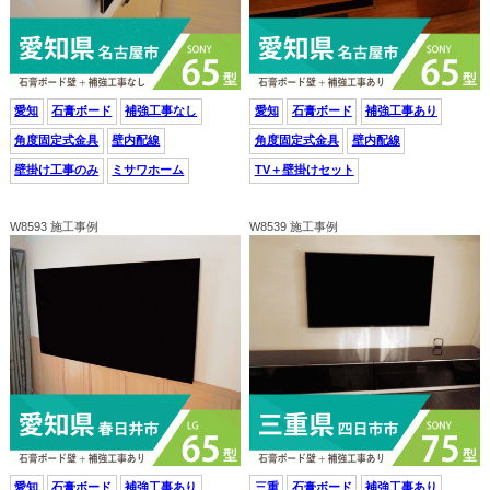
愛知
石膏ボード
補強工事なし
愛知
石膏ボード
補強工事あり
角度固定式金具
壁内配線
角度固定式金具
壁内配線
壁掛け工事のみ
ミサワホーム
TV＋壁掛けセット
W8593 施工事例
W8539 施工事例
愛知
石膏ボード
補強工事あり
三重
石膏ボード
補強工事あり