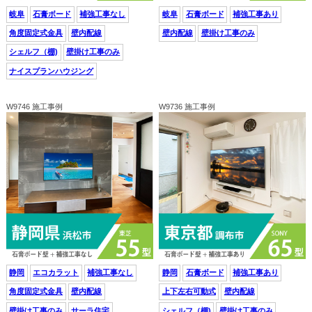
岐阜
石膏ボード
補強工事なし
岐阜
石膏ボード
補強工事あり
角度固定式金具
壁内配線
壁内配線
壁掛け工事のみ
シェルフ（棚)
壁掛け工事のみ
ナイスプランハウジング
W9746 施工事例
W9736 施工事例
静岡
エコカラット
補強工事なし
静岡
石膏ボード
補強工事あり
角度固定式金具
壁内配線
上下左右可動式
壁内配線
壁掛け工事のみ
サーラ住宅
シェルフ（棚)
壁掛け工事のみ