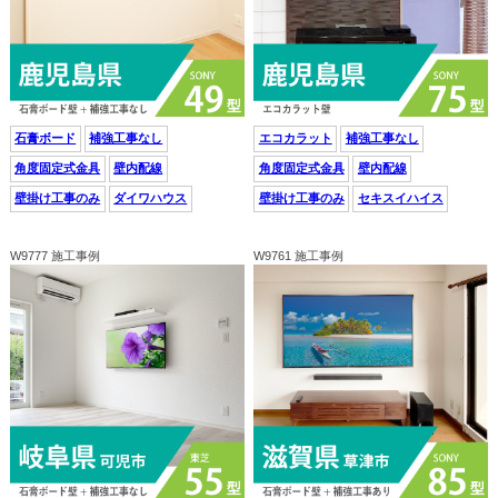
石膏ボード
補強工事なし
エコカラット
補強工事なし
角度固定式金具
壁内配線
角度固定式金具
壁内配線
壁掛け工事のみ
ダイワハウス
壁掛け工事のみ
セキスイハイス
W9777 施工事例
W9761 施工事例