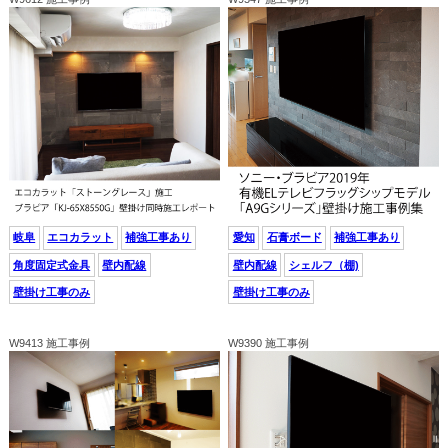
岐阜
エコカラット
補強工事あり
愛知
石膏ボード
補強工事あり
角度固定式金具
壁内配線
壁内配線
シェルフ（棚)
壁掛け工事のみ
壁掛け工事のみ
W9413 施工事例
W9390 施工事例