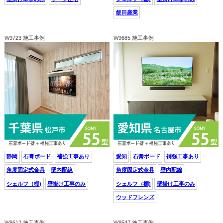
飯田産業
W9723 施工事例
W9685 施工事例
静岡
石膏ボード
補強工事あり
愛知
石膏ボード
補強工事あり
角度固定式金具
壁内配線
角度固定式金具
壁内配線
シェルフ（棚)
壁掛け工事のみ
シェルフ（棚)
壁掛け工事のみ
ウッドフレンズ
W9612 施工事例
W9547 施工事例