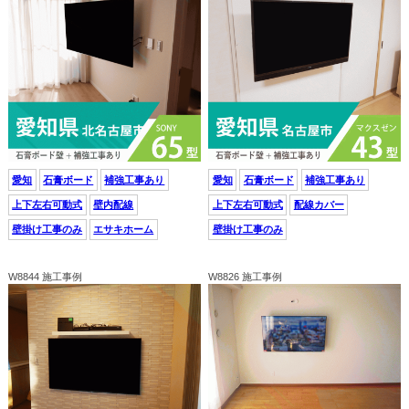
愛知
石膏ボード
補強工事あり
愛知
石膏ボード
補強工事あり
上下左右可動式
壁内配線
上下左右可動式
配線カバー
壁掛け工事のみ
エサキホーム
壁掛け工事のみ
W8844 施工事例
W8826 施工事例