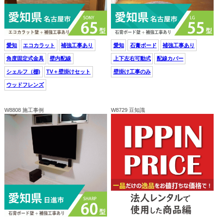
愛知
エコカラット
補強工事あり
愛知
石膏ボード
補強工事あり
角度固定式金具
壁内配線
上下左右可動式
配線カバー
シェルフ（棚)
TV＋壁掛けセット
壁掛け工事のみ
ウッドフレンズ
W8808 施工事例
W8729 豆知識