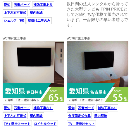
数日間の法人レンタルから帰って
愛知
石膏ボード
補強工事あり
きた大型テレビもIPPIN PRICEと
上下左右可動式
壁内配線
してお値打ちな価格で販売されて
います。一品限りの早い者勝ちで
シェルフ（棚)
壁掛け工事のみ
す。
W8789 施工事例
W8767 施工事例
愛知
石膏ボード
補強工事なし
愛知
石膏ボード
補強工事あり
上下左右可動式
壁内配線
角度固定式金具
壁内配線
TV＋壁掛けセット
ロイヤルウッド
TV＋壁掛けセット