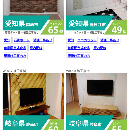
愛知
石膏ボード
補強工事あり
愛知
エコカラット
補強工事あり
角度固定式金具
壁内配線
角度固定式金具
壁内配線
壁掛け工事のみ
壁掛け工事のみ
W9077 施工事例
W9028 施工事例