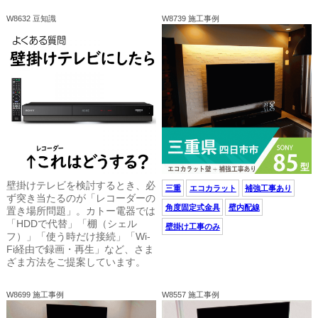
W8632 豆知識
W8739 施工事例
壁掛けテレビを検討するとき、必
三重
エコカラット
補強工事あり
ず突き当たるのが「レコーダーの
角度固定式金具
壁内配線
置き場所問題」。カトー電器では
「HDDで代替」「棚（シェル
壁掛け工事のみ
フ）」「使う時だけ接続」「Wi-
Fi経由で録画・再生」など、さま
ざま方法をご提案しています。
W8699 施工事例
W8557 施工事例