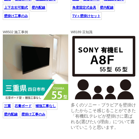
上下左右可動式
壁内配線
角度固定式金具
壁内配線
壁掛け工事のみ
TV＋壁掛けセット
W8502 施工事例
W8189 豆知識
多くのソニー・ブラビアを壁掛け
三重
石膏ボード
補強工事なし
したからこそ感じることができた
壁内配線
壁掛け工事のみ
「有機ELテレビが壁掛けに選ば
れる(選びたい)理由」について書
いていこうと思います。