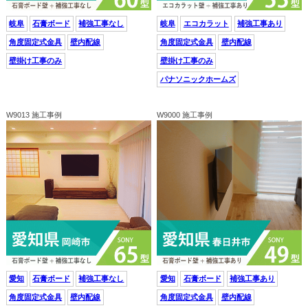
岐阜
石膏ボード
補強工事なし
岐阜
エコカラット
補強工事あり
角度固定式金具
壁内配線
角度固定式金具
壁内配線
壁掛け工事のみ
壁掛け工事のみ
パナソニックホームズ
W9013 施工事例
W9000 施工事例
愛知
石膏ボード
補強工事なし
愛知
石膏ボード
補強工事あり
角度固定式金具
壁内配線
角度固定式金具
壁内配線