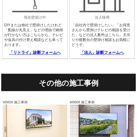
現在壁掛け中
法人様用
DIYまたは他社で壁掛けしたけれど
「自社内で壁掛けしたい」「お得意
「配線が丸見え」などの理由で納得
さんから壁掛けテレビの相談を受け
が行かない方はこちらから。テレビ
た」などの法人案件はこちら。天吊
や金具の付け替え相談なども承って
りや複数台の壁掛け相談もお気軽に
おります。
どうぞ。
「リトライ」診断フォームへ
「法人」診断フォームへ
その他の施工事例
W9836 施工事例
W9808 施工事例