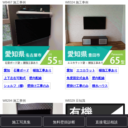
W8467 施工事例
W8324 施工事例
愛知
石膏ボード
補強工事あり
愛知
エコカラット
補強工事あり
上下左右可動式
壁内配線
角度固定式金具
壁内配線
シェルフ（棚)
壁掛け工事のみ
壁掛け工事のみ
積水ハウス
W8294 施工事例
W8329 豆知識
施工写真集
無料壁掛診断
直接電話相談