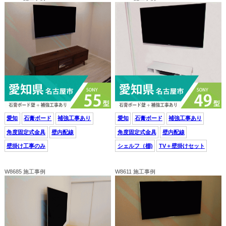
愛知
石膏ボード
補強工事あり
愛知
石膏ボード
補強工事あり
角度固定式金具
壁内配線
角度固定式金具
壁内配線
壁掛け工事のみ
シェルフ（棚)
TV＋壁掛けセット
W8685 施工事例
W8611 施工事例