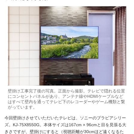
壁掛け工事完了後の写真。正面から撮影。テレビで隠れる位置
にコンセントパネルがあり、アンテナ線やHDMIケーブルなど
はすべて壁内を通ってテレビ下のレコーダーやゲーム機類と繋
がっています。
今回壁掛けさせていただいたテレビは、ソニーのブラビアシリー
ズ。KJ-75X8550G。本体サイズは167cm × 96cmと目を見張る大
きさですが、壁掛けにすると（視聴距離が30cmほど遠くなるた