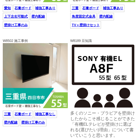
愛知
石膏ボード
補強工事あり
三重
石膏ボード
補強工事あり
上下左右可動式
壁内配線
角度固定式金具
壁内配線
壁掛け工事のみ
TV＋壁掛けセット
W8502 施工事例
W8189 豆知識
多くのソニー・ブラビアを壁掛け
三重
石膏ボード
補強工事なし
したからこそ感じることができた
壁内配線
壁掛け工事のみ
「有機ELテレビが壁掛けに選ば
れる(選びたい)理由」について書
いていこうと思います。