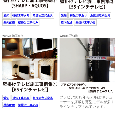
愛知
補強工事あり
角度固定式金具
愛知
補強工事あり
角度固定式金具
壁内配線
壁掛け工事のみ
壁内配線
壁掛け工事のみ
W9237 施工事例
W9183 豆知識
ブラビア2019年モデルは4Kチュ
愛知
補強工事あり
角度固定式金具
ーナーを搭載し薄型モデルが多く
壁内配線
壁掛け工事のみ
ラインナップされています。