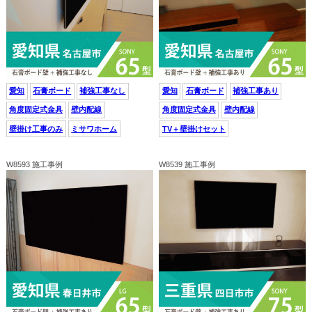
愛知
石膏ボード
補強工事なし
愛知
石膏ボード
補強工事あり
角度固定式金具
壁内配線
角度固定式金具
壁内配線
壁掛け工事のみ
ミサワホーム
TV＋壁掛けセット
W8593 施工事例
W8539 施工事例