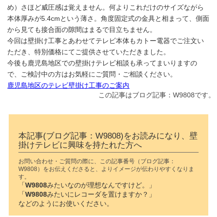
め）さほど威圧感は覚えません。何よりこれだけのサイズながら
本体厚みが5.4cmという薄さ。角度固定式の金具と相まって、側面
から見ても接合面の隙間はまるで目立ちません。
今回は壁掛け工事とあわせてテレビ本体もカトー電器でご注文い
ただき、特別価格にてご提供させていただきました。
今後も鹿児島地区での壁掛けテレビ相談も承ってまいりますの
で、ご検討中の方はお気軽にご質問・ご相談ください。
鹿児島地区のテレビ壁掛け工事のご案内
この記事はブログ記事：W9808です。
本記事(ブログ記事：W9808)をお読みになり、壁
掛けテレビに興味を持たれた方へ
お問い合わせ・ご質問の際に、この記事番号（ブログ記事：
W9808）をお伝えくださると、よりイメージが伝わりやすくなりま
す。
「
W9808
みたいなのが理想なんですけど。」
「
W9808
みたいにレコーダを置けますか？」
などのようにお使いください。