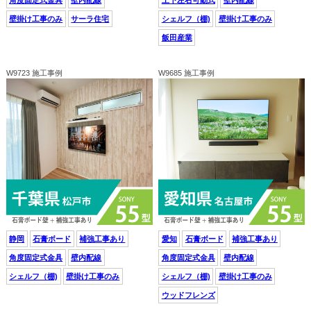
壁掛け工事のみ
サーラ住宅
シェルフ（棚)
壁掛け工事のみ
飯田産業
W9723 施工事例
W9685 施工事例
静岡
石膏ボード
補強工事あり
愛知
石膏ボード
補強工事あり
角度固定式金具
壁内配線
角度固定式金具
壁内配線
シェルフ（棚)
壁掛け工事のみ
シェルフ（棚)
壁掛け工事のみ
ウッドフレンズ