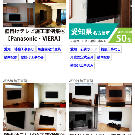
愛知
補強工事あり
角度固定式金具
愛知
石膏ボード
補強工事なし
壁内配線
壁掛け工事のみ
角度固定式金具
壁内配線
壁掛け工事のみ
W9339 施工事例
W9294 施工事例