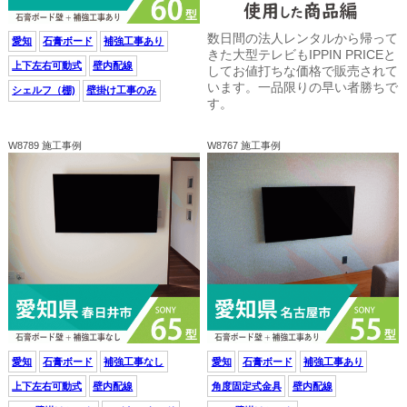
数日間の法人レンタルから帰って
愛知
石膏ボード
補強工事あり
きた大型テレビもIPPIN PRICEと
上下左右可動式
壁内配線
してお値打ちな価格で販売されて
います。一品限りの早い者勝ちで
シェルフ（棚)
壁掛け工事のみ
す。
W8789 施工事例
W8767 施工事例
愛知
石膏ボード
補強工事なし
愛知
石膏ボード
補強工事あり
上下左右可動式
壁内配線
角度固定式金具
壁内配線