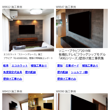
W9612 施工事例
W9547 施工事例
岐阜
エコカラット
補強工事あり
愛知
石膏ボード
補強工事あり
角度固定式金具
壁内配線
壁内配線
シェルフ（棚)
壁掛け工事のみ
壁掛け工事のみ
W9413 施工事例
W9390 施工事例