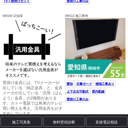
TV＋壁掛けセット
壁掛け工事のみ
W8169 豆知識
W8112 施工事例
壁掛け金具には、TVメーカーが
愛知
石膏ボード
補強工事あり
出している「純正金具」と、金具
上下左右可動式
壁内配線
メーカが出している「汎用（はん
よう）金具」の2種類がありま
壁掛け工事のみ
す。カトー電器では将来のテレビ
買い替えを考え、汎用金具をおす
すめしています。
施工写真集
無料壁掛診断
直接電話相談
W8054 施工事例
W8070 施工事例