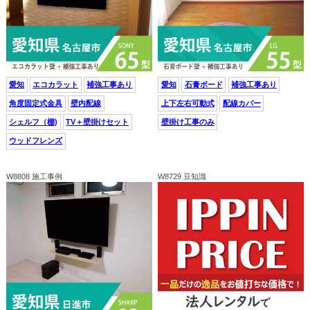
愛知
エコカラット
補強工事あり
愛知
石膏ボード
補強工事あり
角度固定式金具
壁内配線
上下左右可動式
配線カバー
シェルフ（棚)
TV＋壁掛けセット
壁掛け工事のみ
ウッドフレンズ
W8808 施工事例
W8729 豆知識