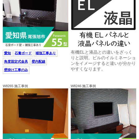
有機ELと液晶との違いをざっく
愛知
石膏ボード
補強工事あり
りと説明。ビルのイルミネーショ
角度固定式金具
壁内配線
ンをイメージすると違いが分かり
やすくなります。
壁掛け工事のみ
W8265 施工事例
W8246 施工事例