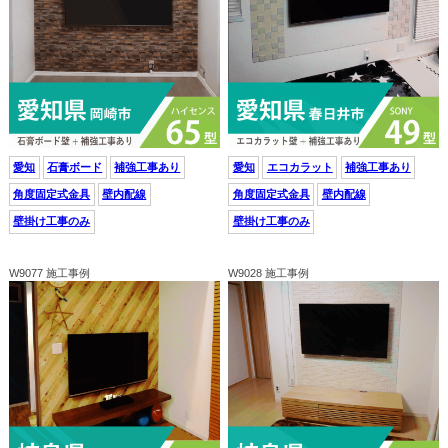
愛知
石膏ボード
補強工事あり
愛知
エコカラット
補強工事あり
角度固定式金具
壁内配線
角度固定式金具
壁内配線
壁掛け工事のみ
壁掛け工事のみ
W9077 施工事例
W9028 施工事例