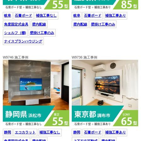
岐阜
石膏ボード
補強工事なし
岐阜
石膏ボード
補強工事あり
角度固定式金具
壁内配線
壁内配線
壁掛け工事のみ
シェルフ（棚)
壁掛け工事のみ
ナイスプランハウジング
W9746 施工事例
W9736 施工事例
静岡
エコカラット
補強工事なし
静岡
石膏ボード
補強工事あり
角度固定式金具
壁内配線
上下左右可動式
壁内配線