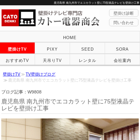
鹿児島県 南九州市でエコカラット壁に75型液晶テレビを壁掛け工事
壁掛け診断
問い合わせ
HOME
壁掛けTV
PIXY
SEED
SORA
おすすめTV
天吊りTV
レンタル
会社案内
壁掛けTV
TV壁掛けブログ
鹿児島県 南九州市でエコカラット壁に75型液晶テレビを壁掛け工事
ブログ記事：W9808
鹿児島県 南九州市でエコカラット壁に75型液晶テ
レビを壁掛け工事