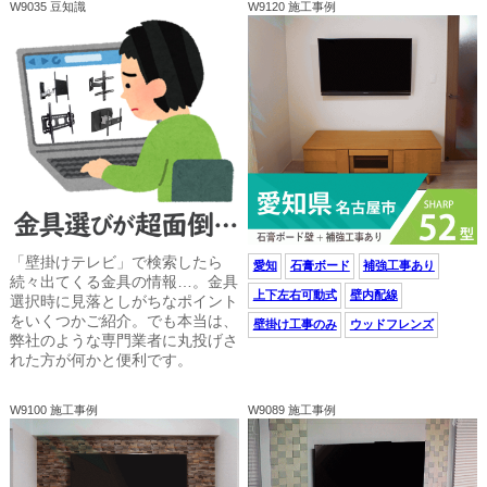
W9035 豆知識
W9120 施工事例
「壁掛けテレビ」で検索したら
愛知
石膏ボード
補強工事あり
続々出てくる金具の情報…。金具
上下左右可動式
壁内配線
選択時に見落としがちなポイント
をいくつかご紹介。でも本当は、
壁掛け工事のみ
ウッドフレンズ
弊社のような専門業者に丸投げさ
れた方が何かと便利です。
W9100 施工事例
W9089 施工事例