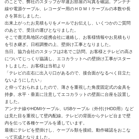
のことで、弊社のスタッフが早速お部屋の写真を確認。アンテナ
線や電源ケーブル、レコーダー用のＨＤＭＩケーブルの本数や長
さを算出しました。
出来上がったお見積もりをメールでお伝えし、いくつかのご質問
のあとで、受注の運びとなりました。
そこで鹿児島地区の提携会社に連絡し、お客様情報やお見積もり
を引き継ぎ。日程調整の上、壁掛け工事となりました。
当日、協力会社のスタッフは2名でご訪問。お客様とテレビの高さ
についてじっくり協議し、エコカラットへの壁掛け工事がスター
トしました。お客様は当初より
「テレビの左右に出入り口があるので、接合面がなるべく目立た
ないようにしたい」
と仰っておられましたので、薄さを重視した角度固定式の金具を
持参。水平・垂直に注意してエコカラットの壁面に台座を設置し
ました。
アンテナ線やHDMIケーブル、USBケーブル（外付けHDD用）など
は見た目を重視して壁内配線。テレビの背面からテレビ台まで壁
内を伝って各種ケーブルを通しています。
最後にテレビを壁掛けし、ケーブル類を接続。動作確認をおこな
って完成となりました。