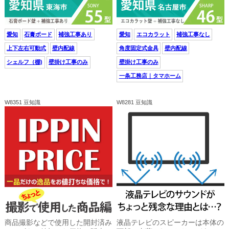
愛知
石膏ボード
補強工事あり
愛知
エコカラット
補強工事なし
上下左右可動式
壁内配線
角度固定式金具
壁内配線
シェルフ（棚)
壁掛け工事のみ
壁掛け工事のみ
一条工務店｜タマホーム
W8351 豆知識
W8281 豆知識
商品撮影などで使用した開封済み
液晶テレビのスピーカーは本体の