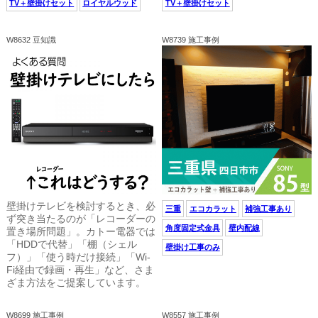
TV＋壁掛けセット
ロイヤルウッド
TV＋壁掛けセット
W8632 豆知識
W8739 施工事例
壁掛けテレビを検討するとき、必
三重
エコカラット
補強工事あり
ず突き当たるのが「レコーダーの
角度固定式金具
壁内配線
置き場所問題」。カトー電器では
「HDDで代替」「棚（シェル
壁掛け工事のみ
フ）」「使う時だけ接続」「Wi-
Fi経由で録画・再生」など、さま
ざま方法をご提案しています。
W8699 施工事例
W8557 施工事例