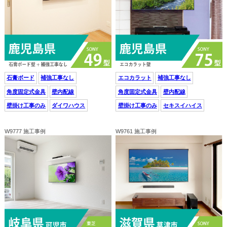
石膏ボード
補強工事なし
エコカラット
補強工事なし
角度固定式金具
壁内配線
角度固定式金具
壁内配線
壁掛け工事のみ
ダイワハウス
壁掛け工事のみ
セキスイハイス
W9777 施工事例
W9761 施工事例