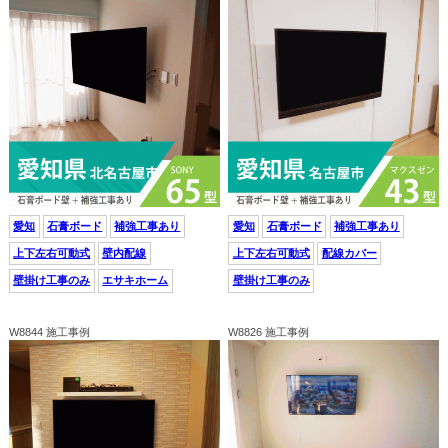
愛知
石膏ボード
補強工事あり
愛知
石膏ボード
補強工事あり
上下左右可動式
壁内配線
上下左右可動式
配線カバー
壁掛け工事のみ
エサキホーム
壁掛け工事のみ
W8844 施工事例
W8826 施工事例