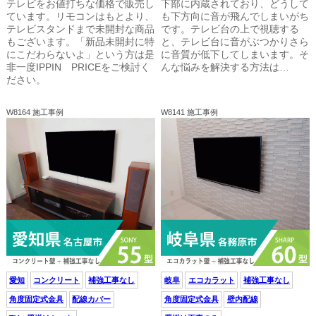
テレビをお値打ちな価格で販売し
下部に内蔵されており、どうして
ています。リモコンはもとより、
も下方向に音が飛んでしまいがち
テレビスタンドまで未開封な商品
です。テレビ台の上で視聴する
もございます。「新品未開封に特
と、テレビ台に音がぶつかりさら
にこだわらないよ」という方は是
に音質が低下してしまいます。そ
非一度IPPIN PRICEをご検討く
んな悩みを解決する方法は…
ださい。
W8164 施工事例
W8141 施工事例
愛知
コンクリート
補強工事なし
岐阜
エコカラット
補強工事なし
角度固定式金具
配線カバー
角度固定式金具
壁内配線