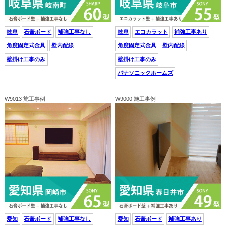
岐阜
石膏ボード
補強工事なし
岐阜
エコカラット
補強工事あり
角度固定式金具
壁内配線
角度固定式金具
壁内配線
壁掛け工事のみ
壁掛け工事のみ
パナソニックホームズ
W9013 施工事例
W9000 施工事例
愛知
石膏ボード
補強工事なし
愛知
石膏ボード
補強工事あり