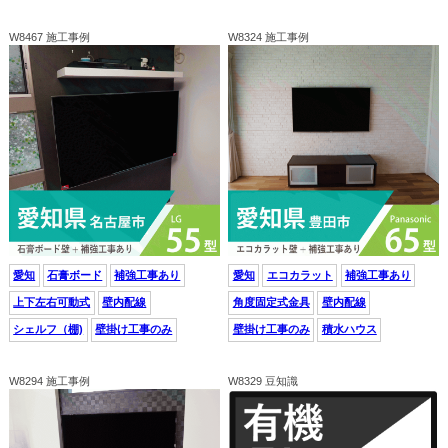
W8467 施工事例
W8324 施工事例
愛知
石膏ボード
補強工事あり
愛知
エコカラット
補強工事あり
上下左右可動式
壁内配線
角度固定式金具
壁内配線
シェルフ（棚)
壁掛け工事のみ
壁掛け工事のみ
積水ハウス
W8294 施工事例
W8329 豆知識