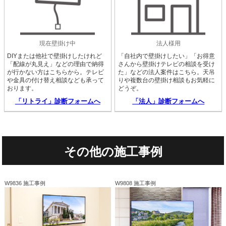
現在壁掛け中
法人様用
DIYまたは他社で壁掛けしたけれど
「自社内で壁掛けしたい」「お得意
「配線が丸見え」などの理由で納得
さんから壁掛けテレビの相談を受け
が行かない方はこちらから。テレビ
た」などの法人案件はこちら。天吊
や金具の付け替え相談なども承って
りや複数台の壁掛け相談もお気軽に
おります。
どうぞ。
「リトライ」診断フォームへ
「法人」診断フォームへ
その他の施工事例
W9836 施工事例
W9808 施工事例