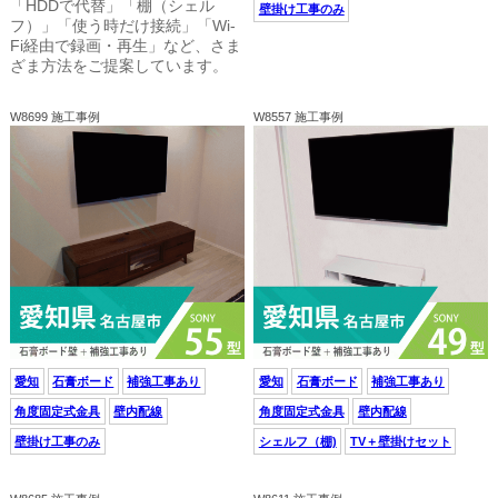
「HDDで代替」「棚（シェル
壁掛け工事のみ
フ）」「使う時だけ接続」「Wi-
Fi経由で録画・再生」など、さま
ざま方法をご提案しています。
W8699 施工事例
W8557 施工事例
愛知
石膏ボード
補強工事あり
愛知
石膏ボード
補強工事あり
角度固定式金具
壁内配線
角度固定式金具
壁内配線
壁掛け工事のみ
シェルフ（棚)
TV＋壁掛けセット