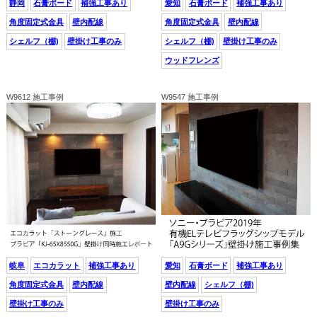
静岡
石膏ボード
補強工事あり
愛知
石膏ボード
補強工事あり
角度固定式金具
壁内配線
角度固定式金具
壁内配線
シェルフ（棚)
壁掛け工事のみ
シェルフ（棚)
壁掛け工事のみ
ウッドフレンズ
W9612 施工事例
W9547 施工事例
岐阜
エコカラット
補強工事あり
愛知
石膏ボード
補強工事あり
角度固定式金具
壁内配線
壁内配線
シェルフ（棚)
壁掛け工事のみ
壁掛け工事のみ