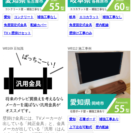
愛知
コンクリート
補強工事なし
岐阜
エコカラット
補強工事なし
角度固定式金具
配線カバー
角度固定式金具
壁内配線
TV＋壁掛けセット
壁掛け工事のみ
W8169 豆知識
W8112 施工事例
壁掛け金具には、TVメーカーが
愛知
石膏ボード
補強工事あり
出している「純正金具」と、金具
上下左右可動式
壁内配線
メーカが出している「汎用（はん