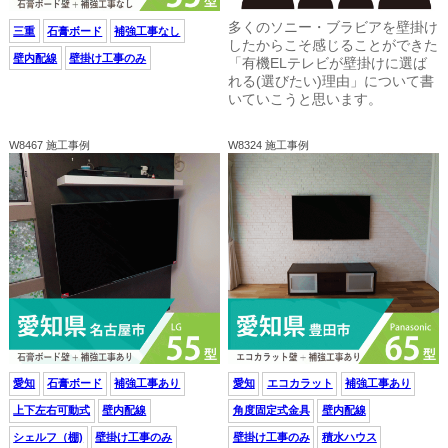
多くのソニー・ブラビアを壁掛け
三重
石膏ボード
補強工事なし
したからこそ感じることができた
壁内配線
壁掛け工事のみ
「有機ELテレビが壁掛けに選ば
れる(選びたい)理由」について書
いていこうと思います。
W8467 施工事例
W8324 施工事例
愛知
石膏ボード
補強工事あり
愛知
エコカラット
補強工事あり
上下左右可動式
壁内配線
角度固定式金具
壁内配線
シェルフ（棚)
壁掛け工事のみ
壁掛け工事のみ
積水ハウス