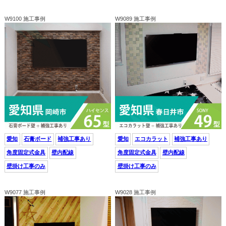
W9100 施工事例
W9089 施工事例
愛知
石膏ボード
補強工事あり
愛知
エコカラット
補強工事あり
角度固定式金具
壁内配線
角度固定式金具
壁内配線
壁掛け工事のみ
壁掛け工事のみ
W9077 施工事例
W9028 施工事例