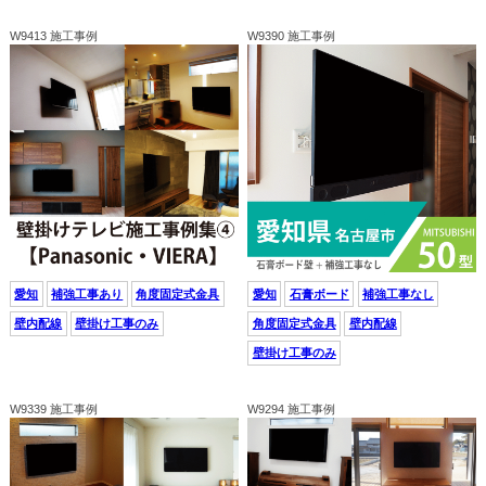
W9413 施工事例
W9390 施工事例
愛知
補強工事あり
角度固定式金具
愛知
石膏ボード
補強工事なし
壁内配線
壁掛け工事のみ
角度固定式金具
壁内配線
壁掛け工事のみ
W9339 施工事例
W9294 施工事例