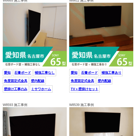
W8685 施工事例
W8611 施工事例
愛知
石膏ボード
補強工事なし
愛知
石膏ボード
補強工事あり
角度固定式金具
壁内配線
角度固定式金具
壁内配線
壁掛け工事のみ
ミサワホーム
TV＋壁掛けセット
W8593 施工事例
W8539 施工事例