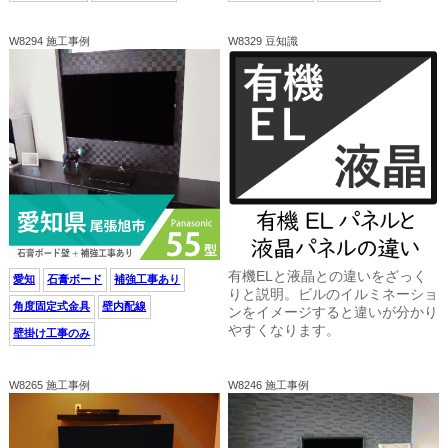
W8294 施工事例
W8329 豆知識
有機ELと液晶との違いをざっく
愛知
石膏ボード
補強工事あり
りと説明。ビルのイルミネーショ
角度固定式金具
壁内配線
ンをイメージすると違いが分かり
やすくなります。
壁掛け工事のみ
W8265 施工事例
W8246 施工事例