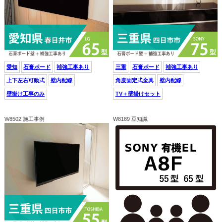
愛知
石膏ボード
補強工事あり
三重
石膏ボード
補強工事あり
上下左右可動式
壁内配線
角度固定式金具
壁内配線
壁掛け工事のみ
TV＋壁掛けセット
W8502 施工事例
W8189 豆知識