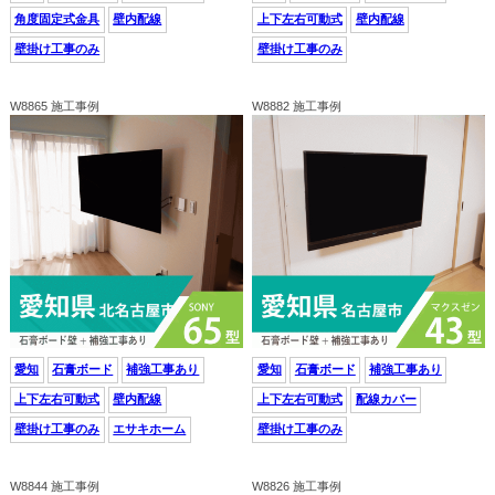
角度固定式金具
壁内配線
上下左右可動式
壁内配線
壁掛け工事のみ
壁掛け工事のみ
W8865 施工事例
W8882 施工事例
愛知
石膏ボード
補強工事あり
愛知
石膏ボード
補強工事あり
上下左右可動式
壁内配線
上下左右可動式
配線カバー
壁掛け工事のみ
エサキホーム
壁掛け工事のみ
W8844 施工事例
W8826 施工事例