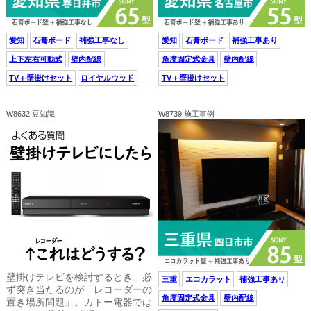
愛知
石膏ボード
補強工事なし
愛知
石膏ボード
補強工事あり
上下左右可動式
壁内配線
角度固定式金具
壁内配線
TV＋壁掛けセット
ロイヤルウッド
TV＋壁掛けセット
W8632 豆知識
W8739 施工事例
壁掛けテレビを検討するとき、必
三重
エコカラット
補強工事あり
ず突き当たるのが「レコーダーの
角度固定式金具
壁内配線
置き場所問題」。カトー電器では