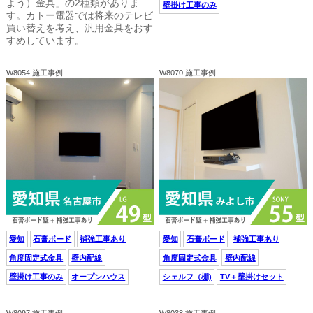
よう）金具」の2種類がありま
壁掛け工事のみ
す。カトー電器では将来のテレビ
買い替えを考え、汎用金具をおす
すめしています。
W8054 施工事例
W8070 施工事例
愛知
石膏ボード
補強工事あり
愛知
石膏ボード
補強工事あり
角度固定式金具
壁内配線
角度固定式金具
壁内配線
壁掛け工事のみ
オープンハウス
シェルフ（棚)
TV＋壁掛けセット
W8097 施工事例
W8038 施工事例