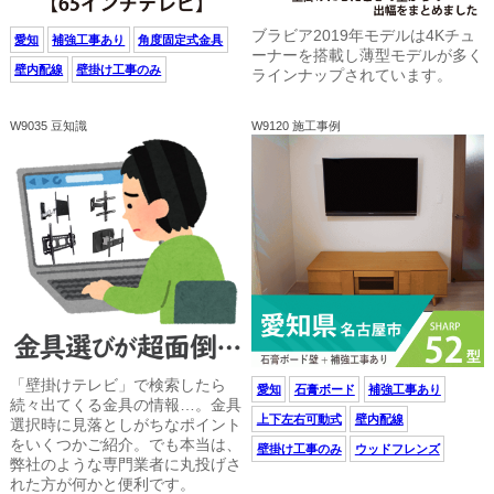
ブラビア2019年モデルは4Kチュ
愛知
補強工事あり
角度固定式金具
ーナーを搭載し薄型モデルが多く
壁内配線
壁掛け工事のみ
ラインナップされています。
W9035 豆知識
W9120 施工事例
「壁掛けテレビ」で検索したら
愛知
石膏ボード
補強工事あり
続々出てくる金具の情報…。金具
上下左右可動式
壁内配線
選択時に見落としがちなポイント
をいくつかご紹介。でも本当は、
壁掛け工事のみ
ウッドフレンズ
弊社のような専門業者に丸投げさ
れた方が何かと便利です。