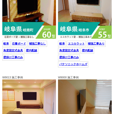
岐阜
石膏ボード
補強工事なし
岐阜
エコカラット
補強工事あり
角度固定式金具
壁内配線
角度固定式金具
壁内配線
壁掛け工事のみ
壁掛け工事のみ
パナソニックホームズ
W9013 施工事例
W9000 施工事例