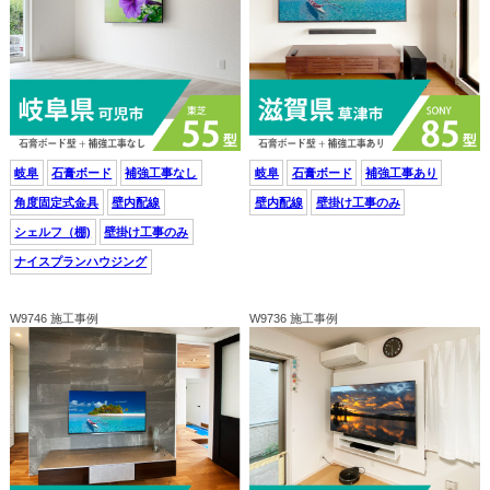
岐阜
石膏ボード
補強工事なし
岐阜
石膏ボード
補強工事あり
角度固定式金具
壁内配線
壁内配線
壁掛け工事のみ
シェルフ（棚)
壁掛け工事のみ
ナイスプランハウジング
W9746 施工事例
W9736 施工事例