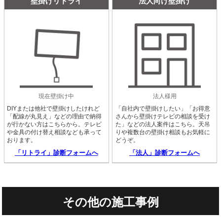
壁掛けリトライ
法人向け壁掛け
現在壁掛け中
法人様用
DIYまたは他社で壁掛けしたけれど
「自社内で壁掛けしたい」「お得意
「配線が丸見え」などの理由で納得
さんから壁掛けテレビの相談を受け
が行かない方はこちらから。テレビ
た」などの法人案件はこちら。天吊
や金具の付け替え相談なども承って
りや複数台の壁掛け相談もお気軽に
おります。
どうぞ。
「リトライ」診断フォームへ
「法人」診断フォームへ
その他の施工事例