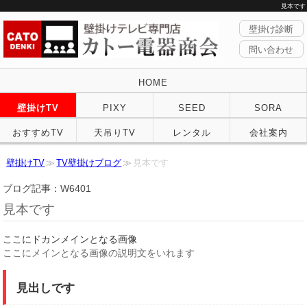
見本です
壁掛け診断
問い合わせ
HOME
壁掛けTV
PIXY
SEED
SORA
おすすめTV
天吊りTV
レンタル
会社案内
壁掛けTV
TV壁掛けブログ
見本です
ブログ記事：W6401
見本です
ここにドカンメインとなる画像
ここにメインとなる画像の説明文をいれます
見出しです