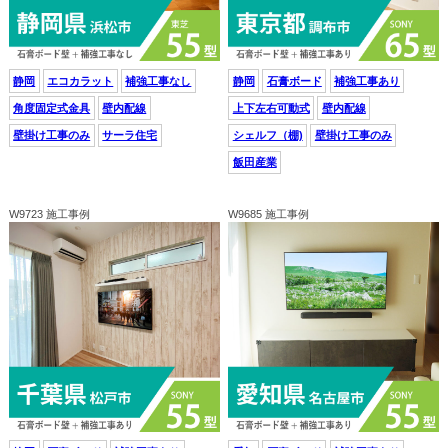
静岡
エコカラット
補強工事なし
静岡
石膏ボード
補強工事あり
角度固定式金具
壁内配線
上下左右可動式
壁内配線
壁掛け工事のみ
サーラ住宅
シェルフ（棚)
壁掛け工事のみ
飯田産業
W9723 施工事例
W9685 施工事例