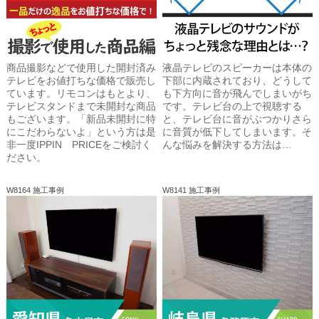
商品撮影などで使用した開封済み
液晶テレビのスピーカーは本体の
テレビをお値打ちな価格で販売し
下部に内蔵されており、どうして
ています。リモコンはもとより、
も下方向に音が飛んでしまいがち
テレビスタンドまで未開封な商品
です。テレビ台の上で視聴する
もございます。「新品未開封に特
と、テレビ台に音がぶつかりさら
にこだわらないよ」という方は是
に音質が低下してしまいます。そ
非一度IPPIN PRICEをご検討く
んな悩みを解決する方法は…
ださい。
W8164 施工事例
W8141 施工事例