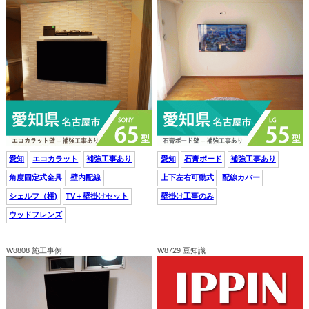
愛知
エコカラット
補強工事あり
愛知
石膏ボード
補強工事あり
角度固定式金具
壁内配線
上下左右可動式
配線カバー
シェルフ（棚)
TV＋壁掛けセット
壁掛け工事のみ
ウッドフレンズ
W8808 施工事例
W8729 豆知識