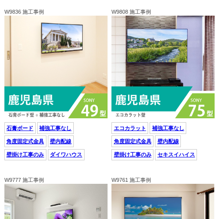
W9836 施工事例
W9808 施工事例
石膏ボード
補強工事なし
エコカラット
補強工事なし
角度固定式金具
壁内配線
角度固定式金具
壁内配線
壁掛け工事のみ
ダイワハウス
壁掛け工事のみ
セキスイハイス
W9777 施工事例
W9761 施工事例