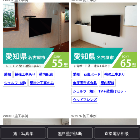
愛知
補強工事あり
壁内配線
愛知
石膏ボード
補強工事あり
シェルフ（棚)
壁掛け工事のみ
角度固定式金具
壁内配線
シェルフ（棚)
TV＋壁掛けセット
ウッドフレンズ
W8010 施工事例
W7976 施工事例
施工写真集
無料壁掛診断
直接電話相談