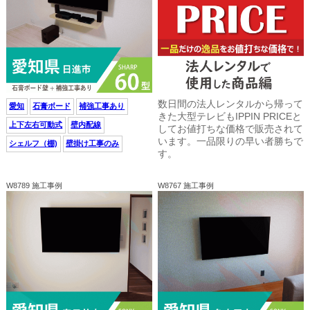
数日間の法人レンタルから帰って
愛知
石膏ボード
補強工事あり
きた大型テレビもIPPIN PRICEと
上下左右可動式
壁内配線
してお値打ちな価格で販売されて
います。一品限りの早い者勝ちで
シェルフ（棚)
壁掛け工事のみ
す。
W8789 施工事例
W8767 施工事例