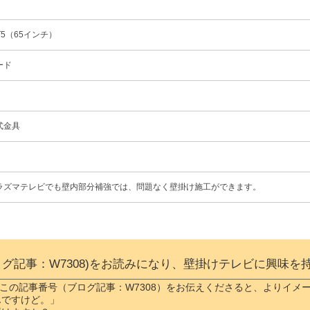
ZT5（65インチ）
ード
式金具
ラズマテレビでも壁内部分補強では、問題なく壁掛け施工ができます。
ログ記事：W7308)をお読みになり、壁掛けテレビに興味を
この記事番号（ブログ記事：W7308）をお伝えくださると、よりイメ
んですけど。」