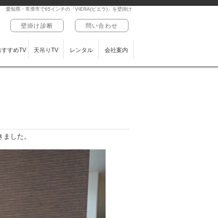
愛知県・常滑市で65インチの「VIERA(ビエラ)」を壁掛け
壁掛け診断
問い合わせ
おすすめTV
天吊りTV
レンタル
会社案内
だきました。