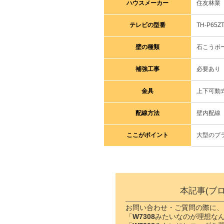
ハウスメーカー
住友林業
テレビの型番
TH-P65
壁の種類
石こうボ
補強工事
必要あり
金具
上下可動
配線方法
壁内配線
ここがポイント
大型のプ
本記事(ブ
お問い合わせ・ご質問の際に、
「
W7308
みたいなのが理想な