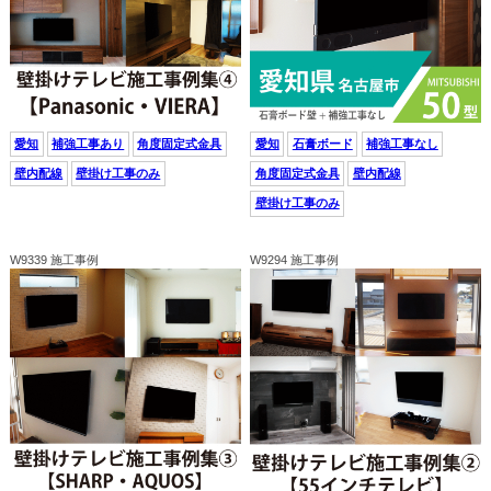
愛知
補強工事あり
角度固定式金具
愛知
石膏ボード
補強工事なし
壁内配線
壁掛け工事のみ
角度固定式金具
壁内配線
壁掛け工事のみ
W9339 施工事例
W9294 施工事例