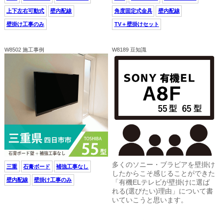
上下左右可動式
壁内配線
角度固定式金具
壁内配線
壁掛け工事のみ
TV＋壁掛けセット
W8502 施工事例
W8189 豆知識
多くのソニー・ブラビアを壁掛け
三重
石膏ボード
補強工事なし
したからこそ感じることができた
壁内配線
壁掛け工事のみ
「有機ELテレビが壁掛けに選ば
れる(選びたい)理由」について書
いていこうと思います。