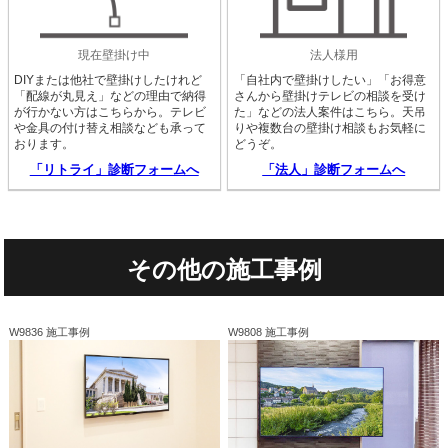
現在壁掛け中
法人様用
DIYまたは他社で壁掛けしたけれど
「自社内で壁掛けしたい」「お得意
「配線が丸見え」などの理由で納得
さんから壁掛けテレビの相談を受け
が行かない方はこちらから。テレビ
た」などの法人案件はこちら。天吊
や金具の付け替え相談なども承って
りや複数台の壁掛け相談もお気軽に
おります。
どうぞ。
「リトライ」診断フォームへ
「法人」診断フォームへ
その他の施工事例
W9836 施工事例
W9808 施工事例