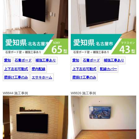
愛知
石膏ボード
補強工事あり
愛知
石膏ボード
補強工事あり
上下左右可動式
壁内配線
上下左右可動式
配線カバー
壁掛け工事のみ
エサキホーム
壁掛け工事のみ
W8844 施工事例
W8826 施工事例