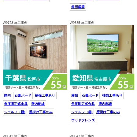
飯田産業
W9723 施工事例
W9685 施工事例
静岡
石膏ボード
補強工事あり
愛知
石膏ボード
補強工事あり
角度固定式金具
壁内配線
角度固定式金具
壁内配線
シェルフ（棚)
壁掛け工事のみ
シェルフ（棚)
壁掛け工事のみ
ウッドフレンズ
W9612 施工事例
W9547 施工事例