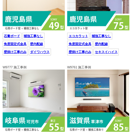
石膏ボード
補強工事なし
エコカラット
補強工事なし
角度固定式金具
壁内配線
角度固定式金具
壁内配線
壁掛け工事のみ
ダイワハウス
壁掛け工事のみ
セキスイハイス
W9777 施工事例
W9761 施工事例