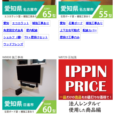
愛知
エコカラット
補強工事あり
愛知
石膏ボード
補強工事あり
角度固定式金具
壁内配線
上下左右可動式
配線カバー
シェルフ（棚)
TV＋壁掛けセット
壁掛け工事のみ
ウッドフレンズ
W8808 施工事例
W8729 豆知識