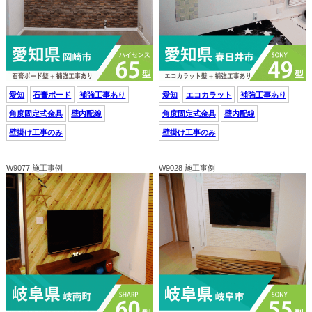
愛知
石膏ボード
補強工事あり
愛知
エコカラット
補強工事あり
角度固定式金具
壁内配線
角度固定式金具
壁内配線
壁掛け工事のみ
壁掛け工事のみ
W9077 施工事例
W9028 施工事例