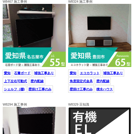
W8467 施工事例
W8324 施工事例
愛知
石膏ボード
補強工事あり
愛知
エコカラット
補強工事あり
上下左右可動式
壁内配線
角度固定式金具
壁内配線
シェルフ（棚)
壁掛け工事のみ
壁掛け工事のみ
積水ハウス
W8294 施工事例
W8329 豆知識