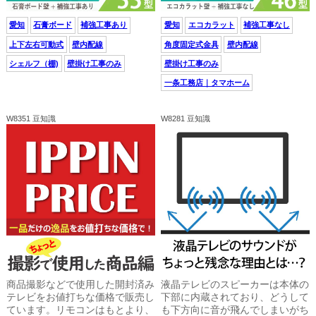
愛知
石膏ボード
補強工事あり
愛知
エコカラット
補強工事なし
上下左右可動式
壁内配線
角度固定式金具
壁内配線
シェルフ（棚)
壁掛け工事のみ
壁掛け工事のみ
一条工務店｜タマホーム
W8351 豆知識
W8281 豆知識
商品撮影などで使用した開封済み
液晶テレビのスピーカーは本体の
テレビをお値打ちな価格で販売し
下部に内蔵されており、どうして
ています。リモコンはもとより、
も下方向に音が飛んでしまいがち