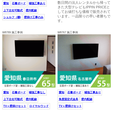
数日間の法人レンタルから帰って
愛知
石膏ボード
補強工事あり
きた大型テレビもIPPIN PRICEと
上下左右可動式
壁内配線
してお値打ちな価格で販売されて
います。一品限りの早い者勝ちで
シェルフ（棚)
壁掛け工事のみ
す。
W8789 施工事例
W8767 施工事例
愛知
石膏ボード
補強工事なし
愛知
石膏ボード
補強工事あり
上下左右可動式
壁内配線
角度固定式金具
壁内配線
TV＋壁掛けセット
ロイヤルウッド
TV＋壁掛けセット