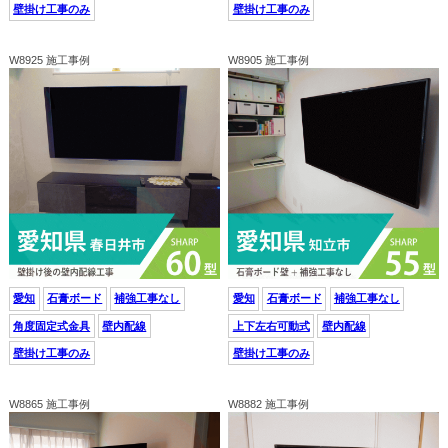
壁掛け工事のみ
壁掛け工事のみ
W8925 施工事例
W8905 施工事例
愛知
石膏ボード
補強工事なし
愛知
石膏ボード
補強工事なし
角度固定式金具
壁内配線
上下左右可動式
壁内配線
壁掛け工事のみ
壁掛け工事のみ
W8865 施工事例
W8882 施工事例