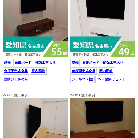
愛知
石膏ボード
補強工事あり
愛知
石膏ボード
補強工事あり
角度固定式金具
壁内配線
角度固定式金具
壁内配線
壁掛け工事のみ
シェルフ（棚)
TV＋壁掛けセット
W8685 施工事例
W8611 施工事例