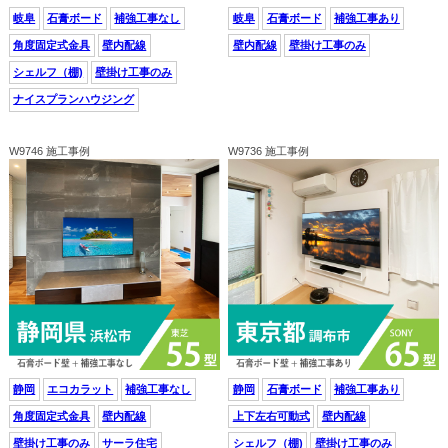
岐阜
石膏ボード
補強工事なし
岐阜
石膏ボード
補強工事あり
角度固定式金具
壁内配線
壁内配線
壁掛け工事のみ
シェルフ（棚)
壁掛け工事のみ
ナイスプランハウジング
W9746 施工事例
W9736 施工事例
静岡
エコカラット
補強工事なし
静岡
石膏ボード
補強工事あり
角度固定式金具
壁内配線
上下左右可動式
壁内配線
壁掛け工事のみ
サーラ住宅
シェルフ（棚)
壁掛け工事のみ