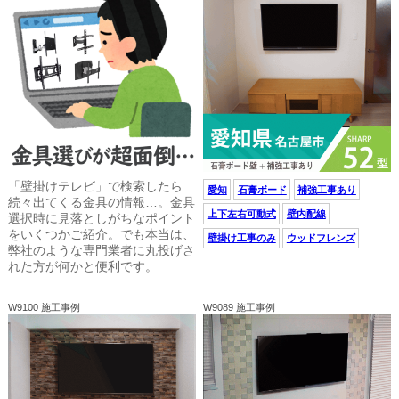
「壁掛けテレビ」で検索したら
愛知
石膏ボード
補強工事あり
続々出てくる金具の情報…。金具
上下左右可動式
壁内配線
選択時に見落としがちなポイント
をいくつかご紹介。でも本当は、
壁掛け工事のみ
ウッドフレンズ
弊社のような専門業者に丸投げさ
れた方が何かと便利です。
W9100 施工事例
W9089 施工事例