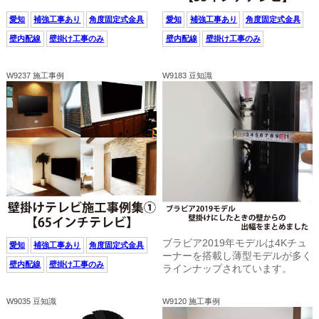
愛知
補強工事あり
角度固定式金具
愛知
補強工事あり
角度固定式金具
壁内配線
壁掛け工事のみ
壁内配線
壁掛け工事のみ
W9237 施工事例
W9183 豆知識
ブラビア2019年モデルは4Kチュ
愛知
補強工事あり
角度固定式金具
ーナーを搭載し薄型モデルが多く
壁内配線
壁掛け工事のみ
ラインナップされています。
W9035 豆知識
W9120 施工事例