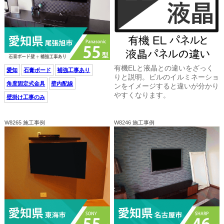
有機ELと液晶との違いをざっく
愛知
石膏ボード
補強工事あり
りと説明。ビルのイルミネーショ
角度固定式金具
壁内配線
ンをイメージすると違いが分かり
やすくなります。
壁掛け工事のみ
W8265 施工事例
W8246 施工事例