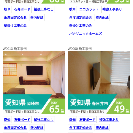
岐阜
石膏ボード
補強工事なし
岐阜
エコカラット
補強工事あり
角度固定式金具
壁内配線
角度固定式金具
壁内配線
壁掛け工事のみ
壁掛け工事のみ
パナソニックホームズ
W9013 施工事例
W9000 施工事例
愛知
石膏ボード
補強工事なし
愛知
石膏ボード
補強工事あり
角度固定式金具
壁内配線
角度固定式金具
壁内配線