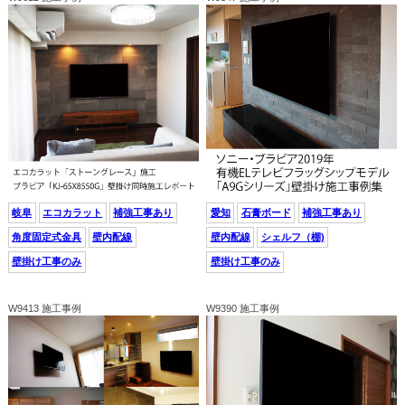
岐阜
エコカラット
補強工事あり
愛知
石膏ボード
補強工事あり
角度固定式金具
壁内配線
壁内配線
シェルフ（棚)
壁掛け工事のみ
壁掛け工事のみ
W9413 施工事例
W9390 施工事例