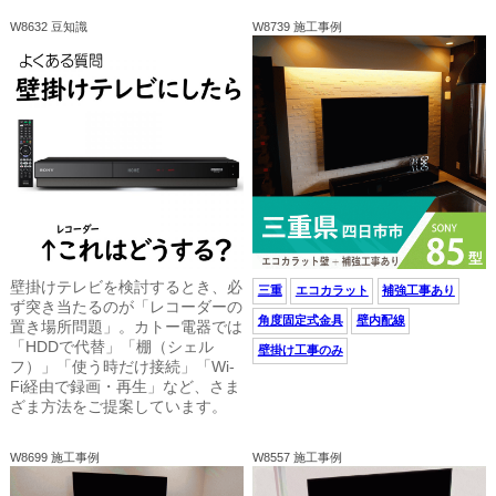
W8632 豆知識
W8739 施工事例
壁掛けテレビを検討するとき、必
三重
エコカラット
補強工事あり
ず突き当たるのが「レコーダーの
角度固定式金具
壁内配線
置き場所問題」。カトー電器では
「HDDで代替」「棚（シェル
壁掛け工事のみ
フ）」「使う時だけ接続」「Wi-
Fi経由で録画・再生」など、さま
ざま方法をご提案しています。
W8699 施工事例
W8557 施工事例