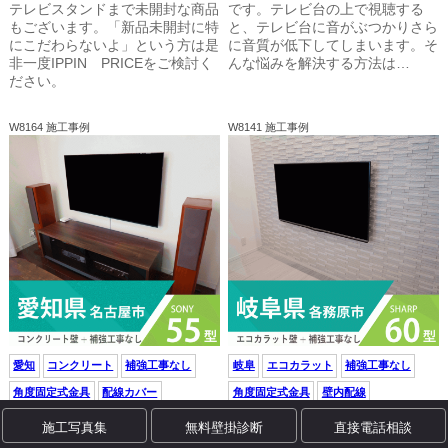
テレビスタンドまで未開封な商品
です。テレビ台の上で視聴する
もございます。「新品未開封に特
と、テレビ台に音がぶつかりさら
にこだわらないよ」という方は是
に音質が低下してしまいます。そ
非一度IPPIN PRICEをご検討く
んな悩みを解決する方法は…
ださい。
W8164 施工事例
W8141 施工事例
愛知
コンクリート
補強工事なし
岐阜
エコカラット
補強工事なし
角度固定式金具
配線カバー
角度固定式金具
壁内配線
TV＋壁掛けセット
壁掛け工事のみ
施工写真集
無料壁掛診断
直接電話相談