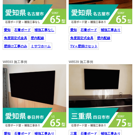
愛知
石膏ボード
補強工事なし
愛知
石膏ボード
補強工事あり
角度固定式金具
壁内配線
角度固定式金具
壁内配線
壁掛け工事のみ
ミサワホーム
TV＋壁掛けセット
W8593 施工事例
W8539 施工事例
愛知
石膏ボード
補強工事あり
三重
石膏ボード
補強工事あり