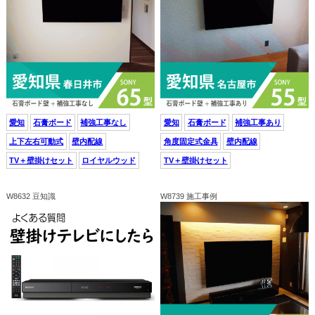
愛知
石膏ボード
補強工事なし
愛知
石膏ボード
補強工事あり
上下左右可動式
壁内配線
角度固定式金具
壁内配線
TV＋壁掛けセット
ロイヤルウッド
TV＋壁掛けセット
W8632 豆知識
W8739 施工事例