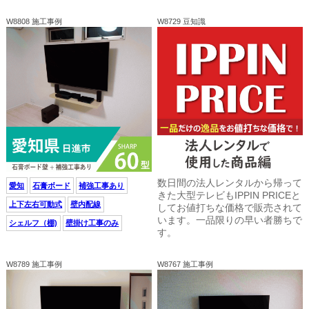
W8808 施工事例
W8729 豆知識
数日間の法人レンタルから帰って
愛知
石膏ボード
補強工事あり
きた大型テレビもIPPIN PRICEと
上下左右可動式
壁内配線
してお値打ちな価格で販売されて
います。一品限りの早い者勝ちで
シェルフ（棚)
壁掛け工事のみ
す。
W8789 施工事例
W8767 施工事例