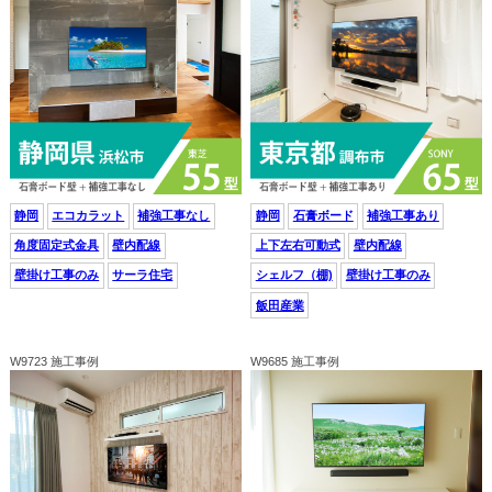
静岡
エコカラット
補強工事なし
静岡
石膏ボード
補強工事あり
角度固定式金具
壁内配線
上下左右可動式
壁内配線
壁掛け工事のみ
サーラ住宅
シェルフ（棚)
壁掛け工事のみ
飯田産業
W9723 施工事例
W9685 施工事例