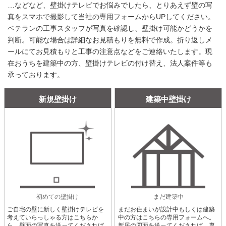
…などなど、壁掛けテレビでお悩みでしたら、とりあえず壁の写
真をスマホで撮影して当社の専用フォームからUPしてください。
ベテランの工事スタッフが写真を確認し、壁掛け可能かどうかを
判断。可能な場合は詳細なお見積もりを無料で作成。折り返しメ
ールにてお見積もりと工事の注意点などをご連絡いたします。現
在おうちを建築中の方、壁掛けテレビの付け替え、法人案件等も
承っております。
新規壁掛け
建築中壁掛け
初めての壁掛け
まだ建築中
ご自宅の壁に新しく壁掛けテレビを
まだお住まいが設計中もしくは建築
考えていらっしゃる方はこちらか
中の方はこちらの専用フォームへ。
ら。壁面の写真を送ってくだされば
新居の図面を送ってくだされば、専