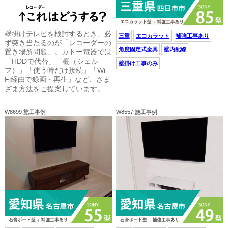
壁掛けテレビを検討するとき、必
三重
エコカラット
補強工事あり
ず突き当たるのが「レコーダーの
角度固定式金具
壁内配線
置き場所問題」。カトー電器では
「HDDで代替」「棚（シェル
壁掛け工事のみ
フ）」「使う時だけ接続」「Wi-
Fi経由で録画・再生」など、さま
ざま方法をご提案しています。
W8699 施工事例
W8557 施工事例