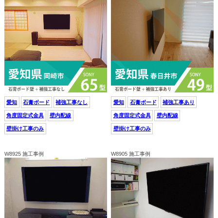
愛知
石膏ボード
補強工事なし
愛知
石膏ボード
補強工事あり
角度固定式金具
壁内配線
角度固定式金具
壁内配線
壁掛け工事のみ
壁掛け工事のみ
W8925 施工事例
W8905 施工事例