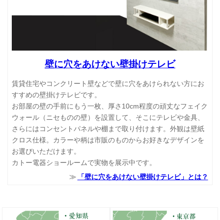
壁に穴をあけない壁掛けテレビ
賃貸住宅やコンクリート壁などで壁に穴をあけられない方にお
すすめの壁掛けテレビです。
お部屋の壁の手前にもう一枚、厚さ10cm程度の頑丈なフェイク
ウォール（ニセものの壁）を設置して、そこにテレビや金具、
さらにはコンセントパネルや棚まで取り付けます。外観は壁紙
クロス仕様。カラーや柄は市販のものからお好きなデザインを
お選びいただけます。
カトー電器ショールームで実物を展示中です。
「壁に穴をあけない壁掛けテレビ」とは？