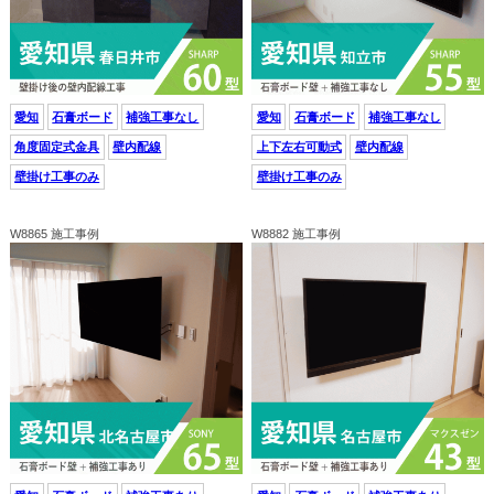
愛知
石膏ボード
補強工事なし
愛知
石膏ボード
補強工事なし
角度固定式金具
壁内配線
上下左右可動式
壁内配線
壁掛け工事のみ
壁掛け工事のみ
W8865 施工事例
W8882 施工事例