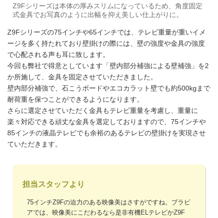
Z9Fシリーズは本体の厚みスリムになっているため、角度固定
式金具でお写真のように出幅を抑え美しい仕上がりに。
Z9Fシリーズの75インチや65インチでは、テレビ重量が重いイメ
ージを多く持たれており壁掛けの際には、壁の強度や金具の強度
で心配される声も耳に致します。
今回も弊社で得意としています「壁内部分補強による壁補強」を2
か所施して、金具を固定させていただきました。
壁内部分補強で、石こうボードやエコカラット壁でも約500kgまで
耐荷重を保つことができるようになります。
さらに選定させていただく金具もテレビ重量を考慮し、重量に
楽々対応できる頑丈な金具を選定しておりますので、75インチや
85インチの液晶テレビでも余裕のあるテレビの壁掛けを実現させ
ていただきます。
担当スタッフより
75インチZ9Fの迫力のある映像美はさすがですね。ブラビ
アでは、映像美にこだわるなら是非有機ELテレビかZ9F