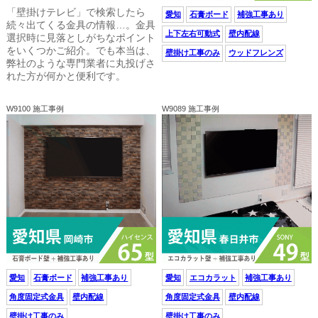
「壁掛けテレビ」で検索したら
愛知
石膏ボード
補強工事あり
続々出てくる金具の情報…。金具
上下左右可動式
壁内配線
選択時に見落としがちなポイント
をいくつかご紹介。でも本当は、
壁掛け工事のみ
ウッドフレンズ
弊社のような専門業者に丸投げさ
れた方が何かと便利です。
W9100 施工事例
W9089 施工事例
愛知
石膏ボード
補強工事あり
愛知
エコカラット
補強工事あり
角度固定式金具
壁内配線
角度固定式金具
壁内配線
壁掛け工事のみ
壁掛け工事のみ