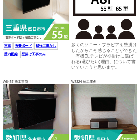
多くのソニー・ブラビアを壁掛け
三重
石膏ボード
補強工事なし
したからこそ感じることができた
壁内配線
壁掛け工事のみ
「有機ELテレビが壁掛けに選ば
れる(選びたい)理由」について書
いていこうと思います。
W8467 施工事例
W8324 施工事例