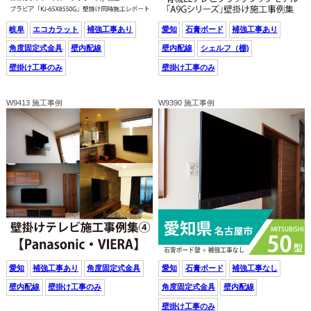
岐阜
エコカラット
補強工事あり
愛知
石膏ボード
補強工事あり
角度固定式金具
壁内配線
壁内配線
シェルフ（棚)
壁掛け工事のみ
壁掛け工事のみ
W9413 施工事例
W9390 施工事例
愛知
補強工事あり
角度固定式金具
愛知
石膏ボード
補強工事なし
壁内配線
壁掛け工事のみ
角度固定式金具
壁内配線
壁掛け工事のみ