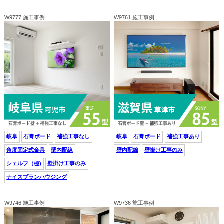
W9777 施工事例
W9761 施工事例
岐阜
石膏ボード
補強工事なし
岐阜
石膏ボード
補強工事あり
角度固定式金具
壁内配線
壁内配線
壁掛け工事のみ
シェルフ（棚)
壁掛け工事のみ
ナイスプランハウジング
W9746 施工事例
W9736 施工事例