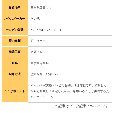
設置場所
三重県四日市市
ハウスメーカー
その他
テレビの型番
KJ-75Z9F（75インチ）
壁の種類
石こうボード
補強工事
必要あり
金具
角度固定金具
配線方法
壁内配線 + 配線カバー
75インチの大型テレビでも壁掛けは可能です。壁をしっ
ここがポイント
かりと補強し「選定した金具」を用いることが実現するた
めのポイントです。
この記事はブログ記事：W8539です。