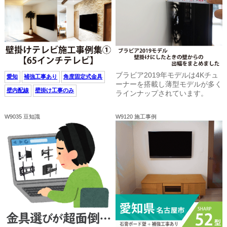
ブラビア2019年モデルは4Kチュ
愛知
補強工事あり
角度固定式金具
ーナーを搭載し薄型モデルが多く
壁内配線
壁掛け工事のみ
ラインナップされています。
W9035 豆知識
W9120 施工事例