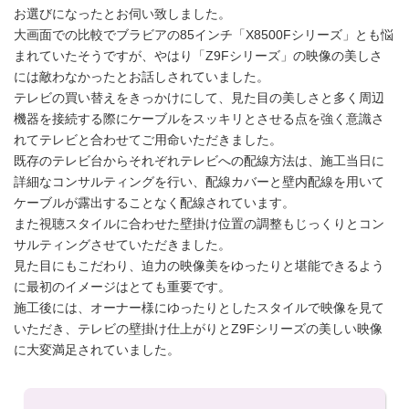
お選びになったとお伺い致しました。
大画面での比較でブラビアの85インチ「X8500Fシリーズ」とも悩
まれていたそうですが、やはり「Z9Fシリーズ」の映像の美しさ
には敵わなかったとお話しされていました。
テレビの買い替えをきっかけにして、見た目の美しさと多く周辺
機器を接続する際にケーブルをスッキリとさせる点を強く意識さ
れてテレビと合わせてご用命いただきました。
既存のテレビ台からそれぞれテレビへの配線方法は、施工当日に
詳細なコンサルティングを行い、配線カバーと壁内配線を用いて
ケーブルが露出することなく配線されています。
また視聴スタイルに合わせた壁掛け位置の調整もじっくりとコン
サルティングさせていただきました。
見た目にもこだわり、迫力の映像美をゆったりと堪能できるよう
に最初のイメージはとても重要です。
施工後には、オーナー様にゆったりとしたスタイルで映像を見て
いただき、テレビの壁掛け仕上がりとZ9Fシリーズの美しい映像
に大変満足されていました。