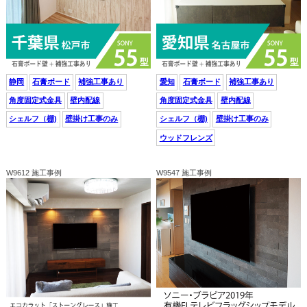
静岡
石膏ボード
補強工事あり
愛知
石膏ボード
補強工事あり
角度固定式金具
壁内配線
角度固定式金具
壁内配線
シェルフ（棚)
壁掛け工事のみ
シェルフ（棚)
壁掛け工事のみ
ウッドフレンズ
W9612 施工事例
W9547 施工事例