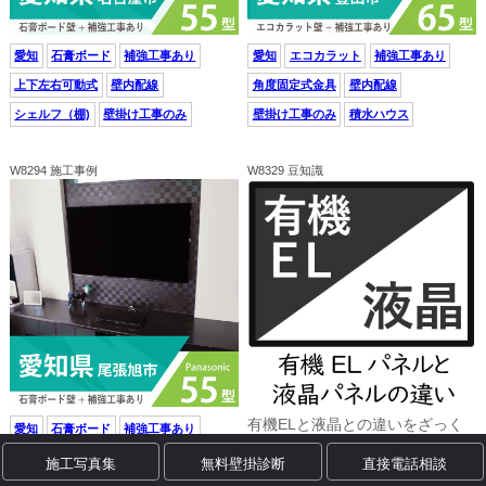
愛知
石膏ボード
補強工事あり
愛知
エコカラット
補強工事あり
上下左右可動式
壁内配線
角度固定式金具
壁内配線
シェルフ（棚)
壁掛け工事のみ
壁掛け工事のみ
積水ハウス
W8294 施工事例
W8329 豆知識
有機ELと液晶との違いをざっく
愛知
石膏ボード
補強工事あり
りと説明。ビルのイルミネーショ
角度固定式金具
壁内配線
施工写真集
無料壁掛診断
直接電話相談
ンをイメージすると違いが分かり
やすくなります。