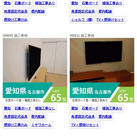
愛知
石膏ボード
補強工事あり
愛知
石膏ボード
補強工事あり
角度固定式金具
壁内配線
角度固定式金具
壁内配線
壁掛け工事のみ
シェルフ（棚)
TV＋壁掛けセット
W8685 施工事例
W8611 施工事例
愛知
石膏ボード
補強工事なし
愛知
石膏ボード
補強工事あり
角度固定式金具
壁内配線
角度固定式金具
壁内配線
壁掛け工事のみ
ミサワホーム
TV＋壁掛けセット