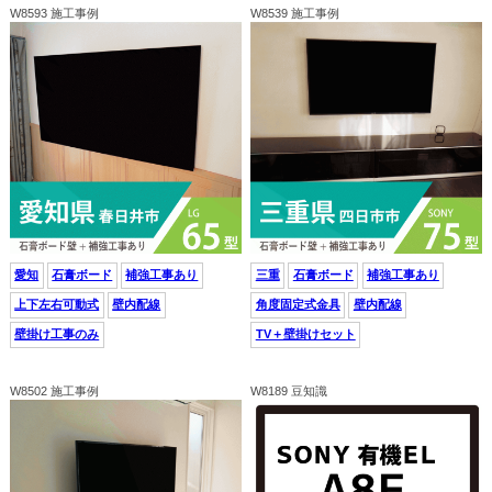
W8593 施工事例
W8539 施工事例
愛知
石膏ボード
補強工事あり
三重
石膏ボード
補強工事あり
上下左右可動式
壁内配線
角度固定式金具
壁内配線
壁掛け工事のみ
TV＋壁掛けセット
W8502 施工事例
W8189 豆知識