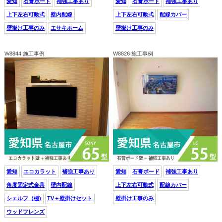
愛知
石膏ボード
補強工事あり
愛知
石膏ボード
補強工事あり
上下左右可動式
壁内配線
上下左右可動式
配線カバー
壁掛け工事のみ
エサキホーム
壁掛け工事のみ
W8844 施工事例
W8826 施工事例
愛知
エコカラット
補強工事あり
愛知
石膏ボード
補強工事あり
角度固定式金具
壁内配線
上下左右可動式
配線カバー
シェルフ（棚)
TV＋壁掛けセット
壁掛け工事のみ
ウッドフレンズ