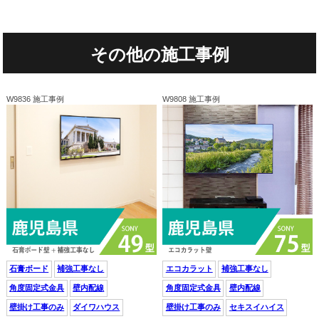
その他の施工事例
W9836 施工事例
W9808 施工事例
石膏ボード
補強工事なし
エコカラット
補強工事なし
角度固定式金具
壁内配線
角度固定式金具
壁内配線
壁掛け工事のみ
ダイワハウス
壁掛け工事のみ
セキスイハイス