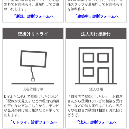
無料でお見積もり。最短即日でご連
任スタッフが最短即日でお見積もり
絡いたします。
を無料作成。
「新規」診断フォームへ
「建築中」診断フォームへ
壁掛けリトライ
法人向け壁掛け
現在壁掛け中
法人様用
DIYまたは他社で壁掛けしたけれど
「自社内で壁掛けしたい」「お得意
「配線が丸見え」などの理由で納得
さんから壁掛けテレビの相談を受け
が行かない方はこちらから。テレビ
た」などの法人案件はこちら。天吊
や金具の付け替え相談なども承って
りや複数台の壁掛け相談もお気軽に
おります。
どうぞ。
「リトライ」診断フォームへ
「法人」診断フォームへ