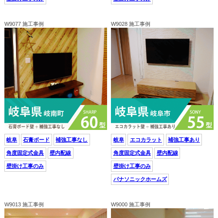
W9077 施工事例
W9028 施工事例
岐阜
石膏ボード
補強工事なし
岐阜
エコカラット
補強工事あり
角度固定式金具
壁内配線
角度固定式金具
壁内配線
壁掛け工事のみ
壁掛け工事のみ
パナソニックホームズ
W9013 施工事例
W9000 施工事例