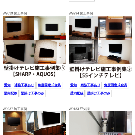
W9339 施工事例
W9294 施工事例
愛知
補強工事あり
角度固定式金具
愛知
補強工事あり
角度固定式金具
壁内配線
壁掛け工事のみ
壁内配線
壁掛け工事のみ
W9237 施工事例
W9183 豆知識