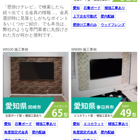
「壁掛けテレビ」で検索したら
愛知
石膏ボード
補強工事あり
続々出てくる金具の情報…。金具
上下左右可動式
壁内配線
選択時に見落としがちなポイント
をいくつかご紹介。でも本当は、
壁掛け工事のみ
ウッドフレンズ
弊社のような専門業者に丸投げさ
れた方が何かと便利です。
W9100 施工事例
W9089 施工事例
愛知
石膏ボード
補強工事あり
愛知
エコカラット
補強工事あり
角度固定式金具
壁内配線
角度固定式金具
壁内配線