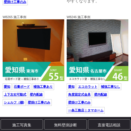
やすくなります。
壁掛け工事のみ
W8265 施工事例
W8246 施工事例
愛知
石膏ボード
補強工事あり
愛知
エコカラット
補強工事なし
上下左右可動式
壁内配線
角度固定式金具
壁内配線
シェルフ（棚)
壁掛け工事のみ
壁掛け工事のみ
一条工務店｜タマホーム
施工写真集
無料壁掛診断
直接電話相談
W8351 豆知識
W8281 豆知識