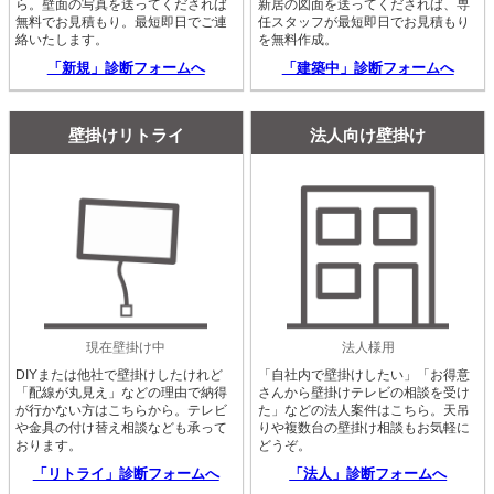
ら。壁面の写真を送ってくだされば
新居の図面を送ってくだされば、専
無料でお見積もり。最短即日でご連
任スタッフが最短即日でお見積もり
絡いたします。
を無料作成。
「新規」診断フォームへ
「建築中」診断フォームへ
壁掛けリトライ
法人向け壁掛け
現在壁掛け中
法人様用
DIYまたは他社で壁掛けしたけれど
「自社内で壁掛けしたい」「お得意
「配線が丸見え」などの理由で納得
さんから壁掛けテレビの相談を受け
が行かない方はこちらから。テレビ
た」などの法人案件はこちら。天吊
や金具の付け替え相談なども承って
りや複数台の壁掛け相談もお気軽に
おります。
どうぞ。
「リトライ」診断フォームへ
「法人」診断フォームへ