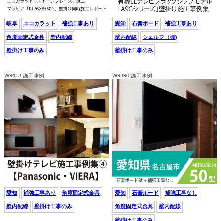
岐阜
エコカラット
補強工事あり
愛知
石膏ボード
補強工事あり
角度固定式金具
壁内配線
壁内配線
シェルフ（棚)
壁掛け工事のみ
壁掛け工事のみ
W9413 施工事例
W9390 施工事例
愛知
補強工事あり
角度固定式金具
愛知
石膏ボード
補強工事なし
壁内配線
壁掛け工事のみ
角度固定式金具
壁内配線
壁掛け工事のみ