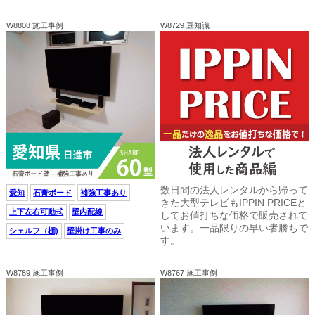
W8808 施工事例
W8729 豆知識
数日間の法人レンタルから帰って
愛知
石膏ボード
補強工事あり
きた大型テレビもIPPIN PRICEと
上下左右可動式
壁内配線
してお値打ちな価格で販売されて
います。一品限りの早い者勝ちで
シェルフ（棚)
壁掛け工事のみ
す。
W8789 施工事例
W8767 施工事例