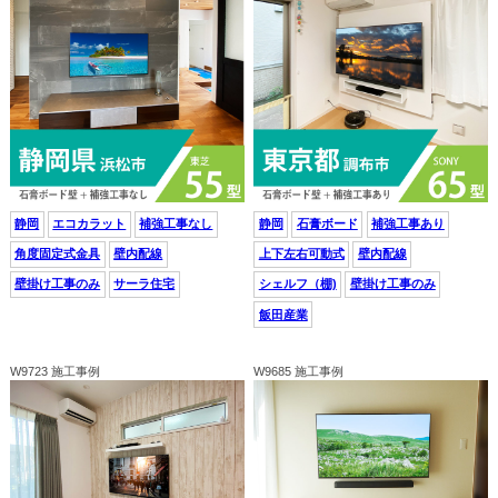
静岡
エコカラット
補強工事なし
静岡
石膏ボード
補強工事あり
角度固定式金具
壁内配線
上下左右可動式
壁内配線
壁掛け工事のみ
サーラ住宅
シェルフ（棚)
壁掛け工事のみ
飯田産業
W9723 施工事例
W9685 施工事例