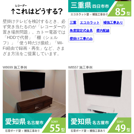
壁掛けテレビを検討するとき、必
三重
エコカラット
補強工事あり
ず突き当たるのが「レコーダーの
角度固定式金具
壁内配線
置き場所問題」。カトー電器では
「HDDで代替」「棚（シェル
壁掛け工事のみ
フ）」「使う時だけ接続」「Wi-
Fi経由で録画・再生」など、さま
ざま方法をご提案しています。
W8699 施工事例
W8557 施工事例