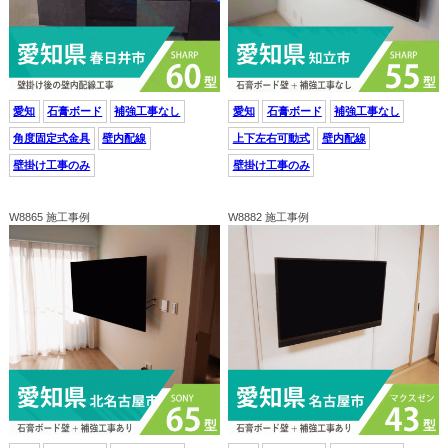
愛知
石膏ボード
補強工事なし
愛知
石膏ボード
補強工事なし
角度固定式金具
壁内配線
上下左右可動式
壁内配線
壁掛け工事のみ
壁掛け工事のみ
W8865 施工事例
W8882 施工事例