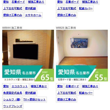
愛知
石膏ボード
補強工事あり
愛知
石膏ボード
補強工事あり
上下左右可動式
壁内配線
上下左右可動式
配線カバー
壁掛け工事のみ
エサキホーム
壁掛け工事のみ
W8844 施工事例
W8826 施工事例
愛知
エコカラット
補強工事あり
愛知
石膏ボード
補強工事あり
角度固定式金具
壁内配線
上下左右可動式
配線カバー
シェルフ（棚)
TV＋壁掛けセット
壁掛け工事のみ
ウッドフレンズ