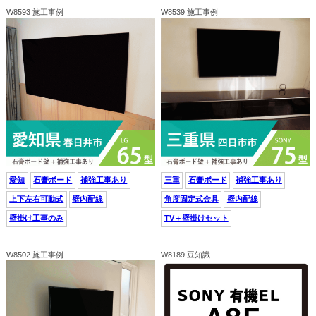
W8593 施工事例
W8539 施工事例
愛知
石膏ボード
補強工事あり
三重
石膏ボード
補強工事あり
上下左右可動式
壁内配線
角度固定式金具
壁内配線
壁掛け工事のみ
TV＋壁掛けセット
W8502 施工事例
W8189 豆知識