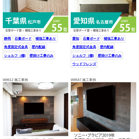
静岡
石膏ボード
補強工事あり
愛知
石膏ボード
補強工事あり
角度固定式金具
壁内配線
角度固定式金具
壁内配線
シェルフ（棚)
壁掛け工事のみ
シェルフ（棚)
壁掛け工事のみ
ウッドフレンズ
W9612 施工事例
W9547 施工事例