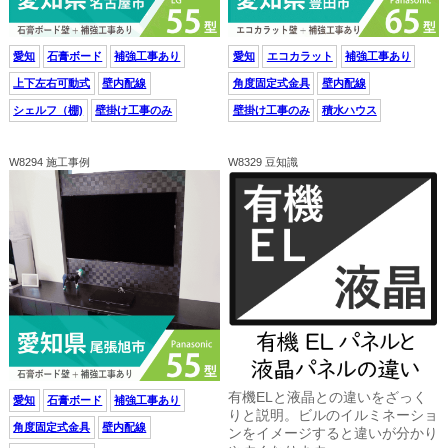
愛知
石膏ボード
補強工事あり
愛知
エコカラット
補強工事あり
上下左右可動式
壁内配線
角度固定式金具
壁内配線
シェルフ（棚)
壁掛け工事のみ
壁掛け工事のみ
積水ハウス
W8294 施工事例
W8329 豆知識
有機ELと液晶との違いをざっく
愛知
石膏ボード
補強工事あり
りと説明。ビルのイルミネーショ
角度固定式金具
壁内配線
ンをイメージすると違いが分かり