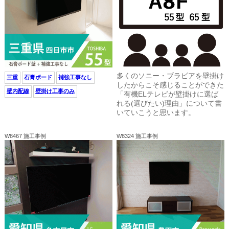
多くのソニー・ブラビアを壁掛け
三重
石膏ボード
補強工事なし
したからこそ感じることができた
壁内配線
壁掛け工事のみ
「有機ELテレビが壁掛けに選ば
れる(選びたい)理由」について書
いていこうと思います。
W8467 施工事例
W8324 施工事例