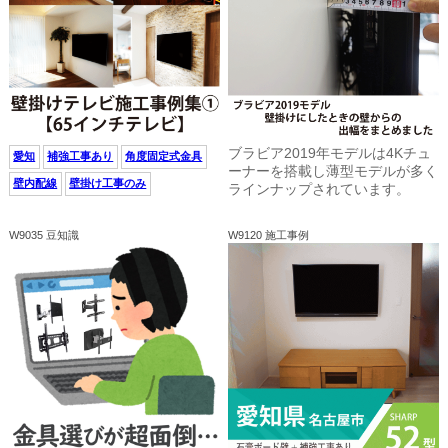
ブラビア2019年モデルは4Kチュ
愛知
補強工事あり
角度固定式金具
ーナーを搭載し薄型モデルが多く
壁内配線
壁掛け工事のみ
ラインナップされています。
W9035 豆知識
W9120 施工事例