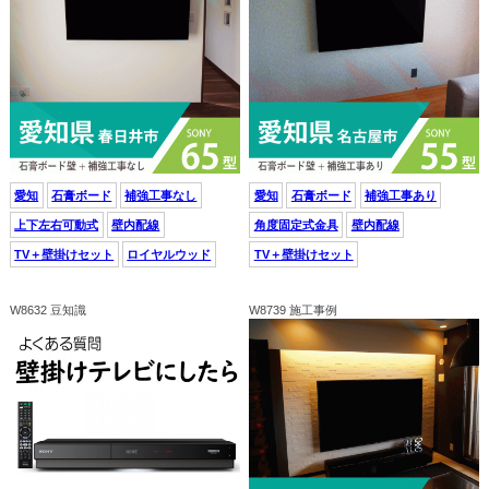
愛知
石膏ボード
補強工事なし
愛知
石膏ボード
補強工事あり
上下左右可動式
壁内配線
角度固定式金具
壁内配線
TV＋壁掛けセット
ロイヤルウッド
TV＋壁掛けセット
W8632 豆知識
W8739 施工事例