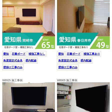
愛知
石膏ボード
補強工事なし
愛知
石膏ボード
補強工事あり
角度固定式金具
壁内配線
角度固定式金具
壁内配線
壁掛け工事のみ
壁掛け工事のみ
W8925 施工事例
W8905 施工事例