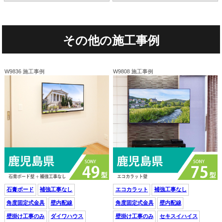
その他の施工事例
W9836 施工事例
W9808 施工事例
石膏ボード
補強工事なし
エコカラット
補強工事なし
角度固定式金具
壁内配線
角度固定式金具
壁内配線
壁掛け工事のみ
ダイワハウス
壁掛け工事のみ
セキスイハイス