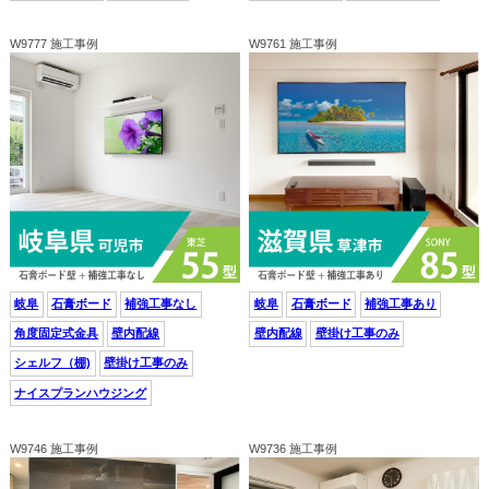
W9777 施工事例
W9761 施工事例
岐阜
石膏ボード
補強工事なし
岐阜
石膏ボード
補強工事あり
角度固定式金具
壁内配線
壁内配線
壁掛け工事のみ
シェルフ（棚)
壁掛け工事のみ
ナイスプランハウジング
W9746 施工事例
W9736 施工事例