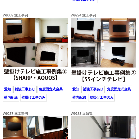
W9339 施工事例
W9294 施工事例
愛知
補強工事あり
角度固定式金具
愛知
補強工事あり
角度固定式金具
壁内配線
壁掛け工事のみ
壁内配線
壁掛け工事のみ
W9237 施工事例
W9183 豆知識