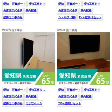
愛知
石膏ボード
補強工事あり
愛知
石膏ボード
補強工事あり
角度固定式金具
壁内配線
角度固定式金具
壁内配線
壁掛け工事のみ
シェルフ（棚)
TV＋壁掛けセット
W8685 施工事例
W8611 施工事例
愛知
石膏ボード
補強工事なし
愛知
石膏ボード
補強工事あり
角度固定式金具
壁内配線
角度固定式金具
壁内配線
壁掛け工事のみ
ミサワホーム
TV＋壁掛けセット