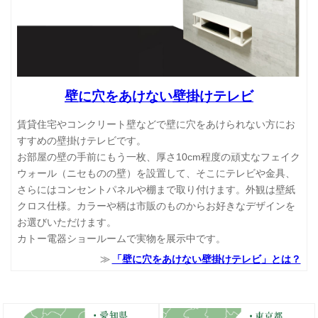
壁に穴をあけない壁掛けテレビ
賃貸住宅やコンクリート壁などで壁に穴をあけられない方にお
すすめの壁掛けテレビです。
お部屋の壁の手前にもう一枚、厚さ10cm程度の頑丈なフェイク
ウォール（ニセものの壁）を設置して、そこにテレビや金具、
さらにはコンセントパネルや棚まで取り付けます。外観は壁紙
クロス仕様。カラーや柄は市販のものからお好きなデザインを
お選びいただけます。
カトー電器ショールームで実物を展示中です。
「壁に穴をあけない壁掛けテレビ」とは？