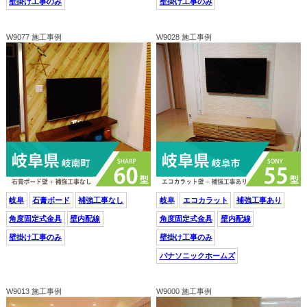
壁掛け工事のみ
壁掛け工事のみ
W9077 施工事例
W9028 施工事例
岐阜
石膏ボード
補強工事なし
岐阜
エコカラット
補強工事あり
角度固定式金具
壁内配線
角度固定式金具
壁内配線
壁掛け工事のみ
壁掛け工事のみ
パナソニックホームズ
W9013 施工事例
W9000 施工事例