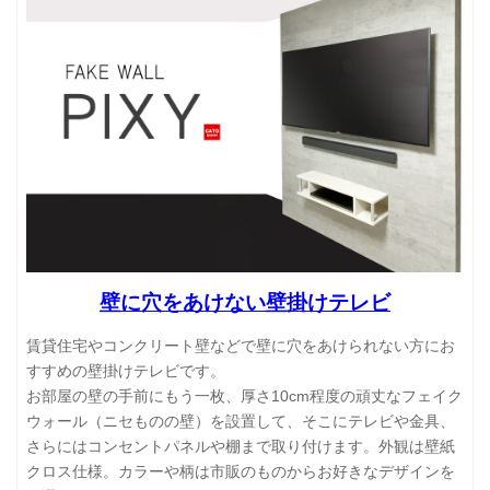
壁に穴をあけない壁掛けテレビ
賃貸住宅やコンクリート壁などで壁に穴をあけられない方にお
すすめの壁掛けテレビです。
お部屋の壁の手前にもう一枚、厚さ10cm程度の頑丈なフェイク
ウォール（ニセものの壁）を設置して、そこにテレビや金具、
さらにはコンセントパネルや棚まで取り付けます。外観は壁紙
クロス仕様。カラーや柄は市販のものからお好きなデザインを