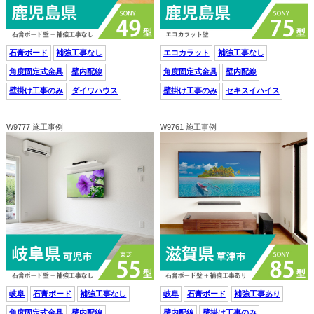
石膏ボード
補強工事なし
エコカラット
補強工事なし
角度固定式金具
壁内配線
角度固定式金具
壁内配線
壁掛け工事のみ
ダイワハウス
壁掛け工事のみ
セキスイハイス
W9777 施工事例
W9761 施工事例
岐阜
石膏ボード
補強工事なし
岐阜
石膏ボード
補強工事あり
角度固定式金具
壁内配線
壁内配線
壁掛け工事のみ