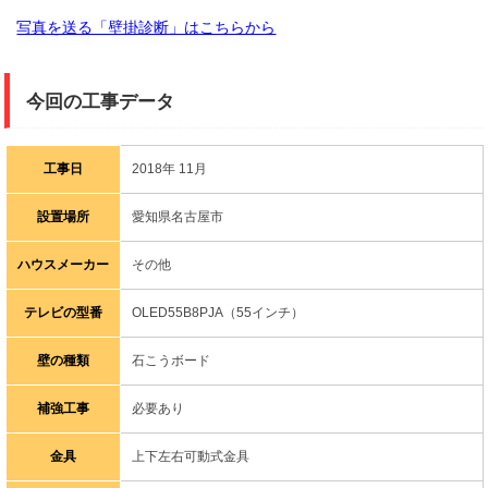
写真を送る「壁掛診断」はこちらから
今回の工事データ
工事日
2018年 11月
設置場所
愛知県名古屋市
ハウスメーカー
その他
テレビの型番
OLED55B8PJA（55インチ）
壁の種類
石こうボード
補強工事
必要あり
金具
上下左右可動式金具