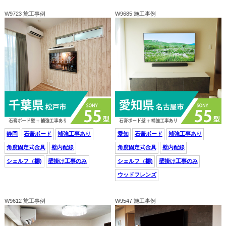
W9723 施工事例
W9685 施工事例
静岡
石膏ボード
補強工事あり
愛知
石膏ボード
補強工事あり
角度固定式金具
壁内配線
角度固定式金具
壁内配線
シェルフ（棚)
壁掛け工事のみ
シェルフ（棚)
壁掛け工事のみ
ウッドフレンズ
W9612 施工事例
W9547 施工事例