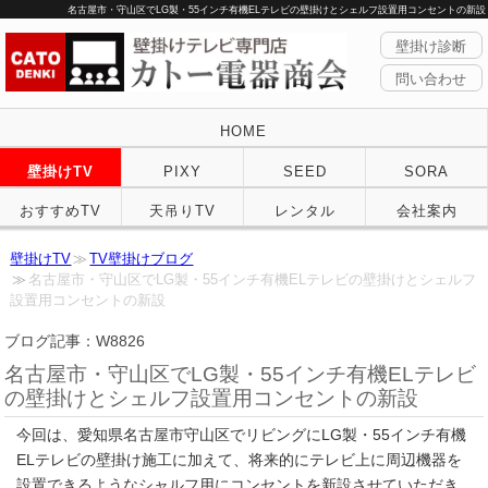
名古屋市・守山区でLG製・55インチ有機ELテレビの壁掛けとシェルフ設置用コンセントの新設
壁掛け診断
問い合わせ
HOME
壁掛けTV
PIXY
SEED
SORA
おすすめTV
天吊りTV
レンタル
会社案内
壁掛けTV
TV壁掛けブログ
名古屋市・守山区でLG製・55インチ有機ELテレビの壁掛けとシェルフ
設置用コンセントの新設
ブログ記事：W8826
名古屋市・守山区でLG製・55インチ有機ELテレビ
の壁掛けとシェルフ設置用コンセントの新設
今回は、愛知県名古屋市守山区でリビングにLG製・55インチ有機
ELテレビの壁掛け施工に加えて、将来的にテレビ上に周辺機器を
設置できるようなシャルフ用にコンセントを新設させていただき