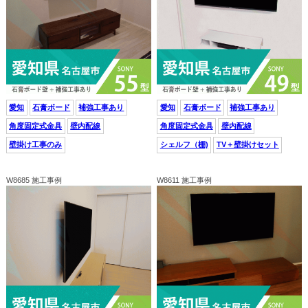
愛知
石膏ボード
補強工事あり
愛知
石膏ボード
補強工事あり
角度固定式金具
壁内配線
角度固定式金具
壁内配線
壁掛け工事のみ
シェルフ（棚)
TV＋壁掛けセット
W8685 施工事例
W8611 施工事例