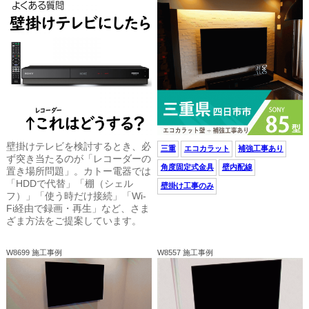
壁掛けテレビを検討するとき、必
三重
エコカラット
補強工事あり
ず突き当たるのが「レコーダーの
角度固定式金具
壁内配線
置き場所問題」。カトー電器では
「HDDで代替」「棚（シェル
壁掛け工事のみ
フ）」「使う時だけ接続」「Wi-
Fi経由で録画・再生」など、さま
ざま方法をご提案しています。
W8699 施工事例
W8557 施工事例