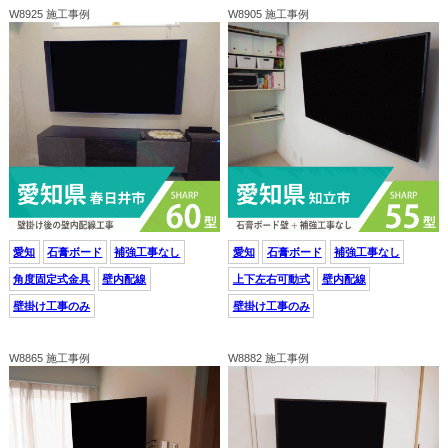
W8925 施工事例
W8905 施工事例
愛知
石膏ボード
補強工事なし
愛知
石膏ボード
補強工事なし
角度固定式金具
壁内配線
上下左右可動式
壁内配線
壁掛け工事のみ
壁掛け工事のみ
W8865 施工事例
W8882 施工事例