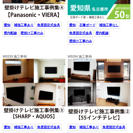
愛知
補強工事あり
角度固定式金具
愛知
石膏ボード
補強工事なし
壁内配線
壁掛け工事のみ
角度固定式金具
壁内配線
壁掛け工事のみ
W9339 施工事例
W9294 施工事例
愛知
補強工事あり
角度固定式金具
愛知
補強工事あり
角度固定式金具