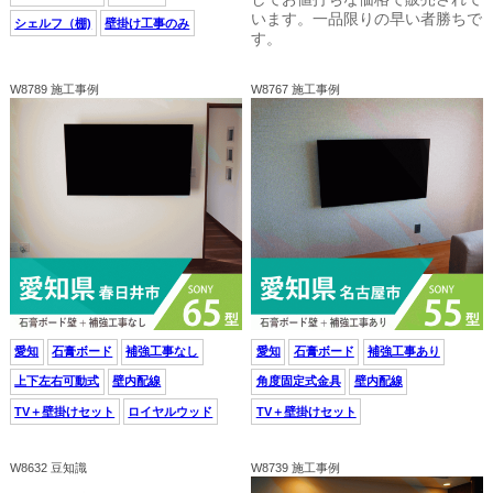
います。一品限りの早い者勝ちで
シェルフ（棚)
壁掛け工事のみ
す。
W8789 施工事例
W8767 施工事例
愛知
石膏ボード
補強工事なし
愛知
石膏ボード
補強工事あり
上下左右可動式
壁内配線
角度固定式金具
壁内配線
TV＋壁掛けセット
ロイヤルウッド
TV＋壁掛けセット
W8632 豆知識
W8739 施工事例