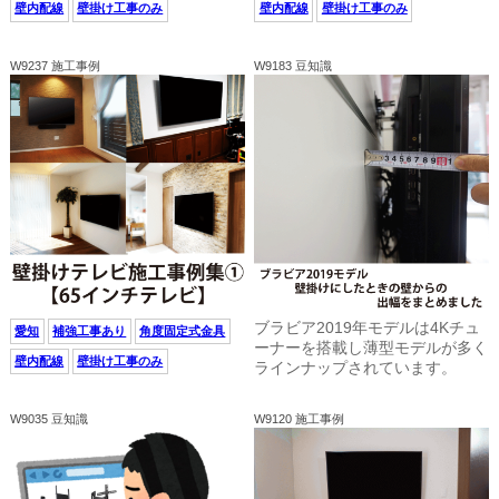
壁内配線
壁掛け工事のみ
壁内配線
壁掛け工事のみ
W9237 施工事例
W9183 豆知識
ブラビア2019年モデルは4Kチュ
愛知
補強工事あり
角度固定式金具
ーナーを搭載し薄型モデルが多く
壁内配線
壁掛け工事のみ
ラインナップされています。
W9035 豆知識
W9120 施工事例