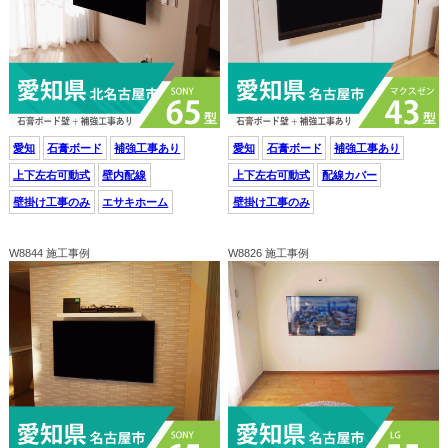
愛知
石膏ボード
補強工事あり
愛知
石膏ボード
補強工事あり
上下左右可動式
壁内配線
上下左右可動式
配線カバー
壁掛け工事のみ
エサキホーム
壁掛け工事のみ
W8844 施工事例
W8826 施工事例