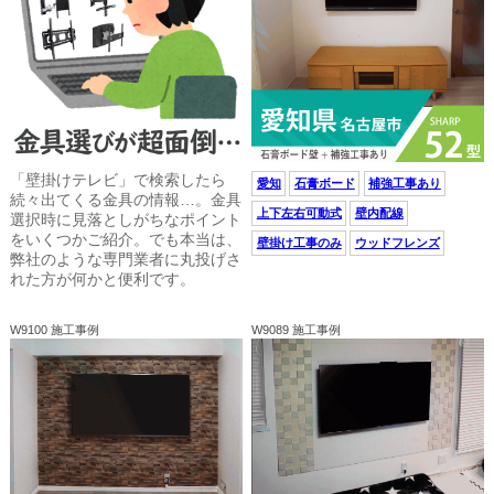
「壁掛けテレビ」で検索したら
愛知
石膏ボード
補強工事あり
続々出てくる金具の情報…。金具
上下左右可動式
壁内配線
選択時に見落としがちなポイント
をいくつかご紹介。でも本当は、
壁掛け工事のみ
ウッドフレンズ
弊社のような専門業者に丸投げさ
れた方が何かと便利です。
W9100 施工事例
W9089 施工事例