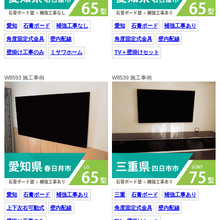
愛知
石膏ボード
補強工事なし
愛知
石膏ボード
補強工事あり
角度固定式金具
壁内配線
角度固定式金具
壁内配線
壁掛け工事のみ
ミサワホーム
TV＋壁掛けセット
W8593 施工事例
W8539 施工事例
愛知
石膏ボード
補強工事あり
三重
石膏ボード
補強工事あり
上下左右可動式
壁内配線
角度固定式金具
壁内配線