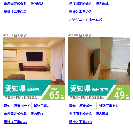
角度固定式金具
壁内配線
角度固定式金具
壁内配線
壁掛け工事のみ
壁掛け工事のみ
パナソニックホームズ
W9013 施工事例
W9000 施工事例
愛知
石膏ボード
補強工事なし
愛知
石膏ボード
補強工事あり
角度固定式金具
壁内配線
角度固定式金具
壁内配線
壁掛け工事のみ
壁掛け工事のみ