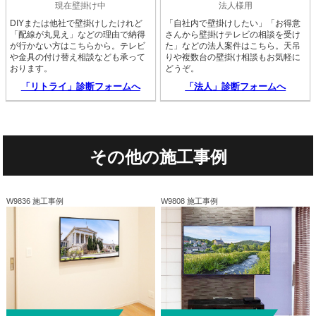
現在壁掛け中
法人様用
DIYまたは他社で壁掛けしたけれど
「自社内で壁掛けしたい」「お得意
「配線が丸見え」などの理由で納得
さんから壁掛けテレビの相談を受け
が行かない方はこちらから。テレビ
た」などの法人案件はこちら。天吊
や金具の付け替え相談なども承って
りや複数台の壁掛け相談もお気軽に
おります。
どうぞ。
「リトライ」診断フォームへ
「法人」診断フォームへ
その他の施工事例
W9836 施工事例
W9808 施工事例