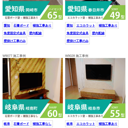
愛知
石膏ボード
補強工事あり
愛知
エコカラット
補強工事あり
角度固定式金具
壁内配線
角度固定式金具
壁内配線
壁掛け工事のみ
壁掛け工事のみ
W9077 施工事例
W9028 施工事例
岐阜
石膏ボード
補強工事なし
岐阜
エコカラット
補強工事あり