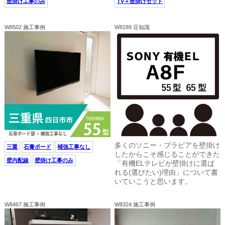
壁掛け工事のみ
TV＋壁掛けセット
W8502 施工事例
W8189 豆知識
多くのソニー・ブラビアを壁掛け
三重
石膏ボード
補強工事なし
したからこそ感じることができた
壁内配線
壁掛け工事のみ
「有機ELテレビが壁掛けに選ば
れる(選びたい)理由」について書
いていこうと思います。
W8467 施工事例
W8324 施工事例