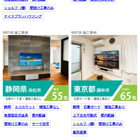
シェルフ（棚)
壁掛け工事のみ
ナイスプランハウジング
W9746 施工事例
W9736 施工事例
静岡
エコカラット
補強工事なし
静岡
石膏ボード
補強工事あり
角度固定式金具
壁内配線
上下左右可動式
壁内配線
壁掛け工事のみ
サーラ住宅
シェルフ（棚)
壁掛け工事のみ
飯田産業