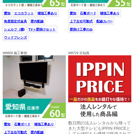
愛知
エコカラット
補強工事あり
愛知
石膏ボード
補強工事あり
角度固定式金具
壁内配線
上下左右可動式
配線カバー
シェルフ（棚)
TV＋壁掛けセット
壁掛け工事のみ
ウッドフレンズ
W8808 施工事例
W8729 豆知識
数日間の法人レンタルから帰って
愛知
石膏ボード
補強工事あり
きた大型テレビもIPPIN PRICEと
上下左右可動式
壁内配線
してお値打ちな価格で販売されて