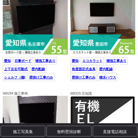
愛知
石膏ボード
補強工事あり
愛知
エコカラット
補強工事あり
上下左右可動式
壁内配線
角度固定式金具
壁内配線
シェルフ（棚)
壁掛け工事のみ
壁掛け工事のみ
積水ハウス
W8294 施工事例
W8329 豆知識
施工写真集
無料壁掛診断
直接電話相談