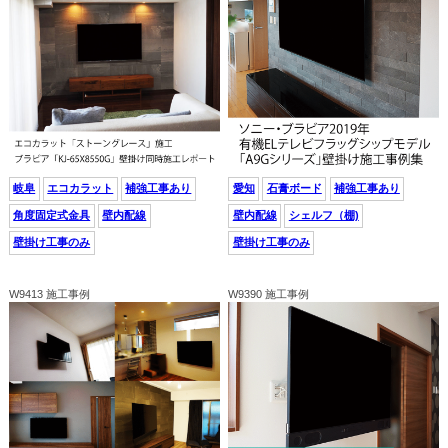
岐阜
エコカラット
補強工事あり
愛知
石膏ボード
補強工事あり
角度固定式金具
壁内配線
壁内配線
シェルフ（棚)
壁掛け工事のみ
壁掛け工事のみ
W9413 施工事例
W9390 施工事例