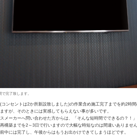
間で完了致します。
(コンセントは2か所新設致しました)の作業含め施工完了までを約2時
ますが、そのときには実感してもらえない事が多いです。
スメーカーへ問い合わせた方からは、「そんな短時間でできるの？！」
再構築までを2～3日で行いますので大幅な時短なのは間違いありませ
前中には完了し、午後からはもうお出かけできてしまうほどです。