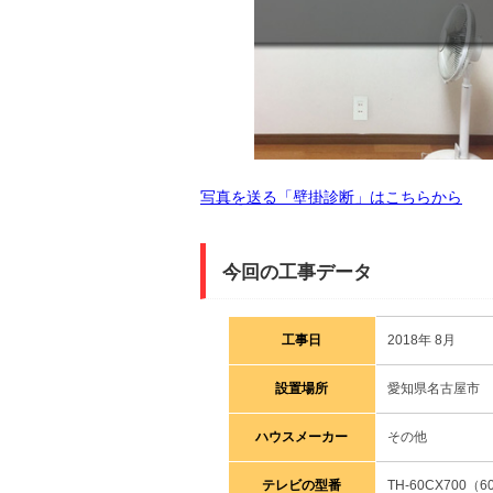
写真を送る「壁掛診断」はこちらから
今回の工事データ
工事日
2018年 8月
設置場所
愛知県名古屋市
ハウスメーカー
その他
テレビの型番
TH-60CX700（